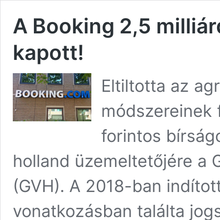
A Booking 2,5 milliá
kapott!
Eltiltotta az ag
módszereinek fo
forintos bírsá
holland üzemeltetőjére a 
(GVH). A 2018-ban indított
vonatkozásban találta jo