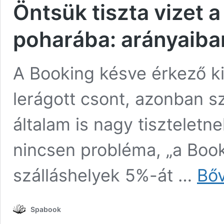
Öntsük tiszta vizet 
poharába: arányaiba
A Booking késve érkező ki
lerágott csont, azonban s
általam is nagy tisztelet
nincsen probléma, „a Booki
szálláshelyek 5%-át …
Bő
Spabook