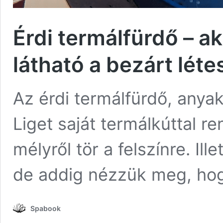
Érdi termálfürdő – a
látható a bezárt lét
Az érdi termálfürdő, anya
Liget saját termálkúttal r
mélyről tör a felszínre. Il
de addig nézzük meg, ho
Spabook