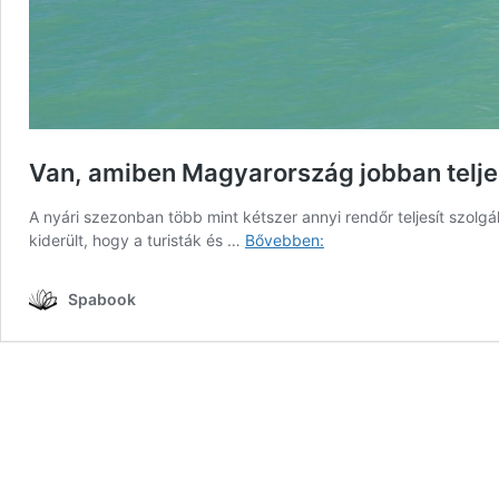
Van, amiben Magyarország jobban telje
A nyári szezonban több mint kétszer annyi rendőr teljesít szolgá
Van,
kiderült, hogy a turisták és …
Bővebben:
amiben
Magyarország
Spabook
jobban
teljesít
mint
Ausztria
és
Németország