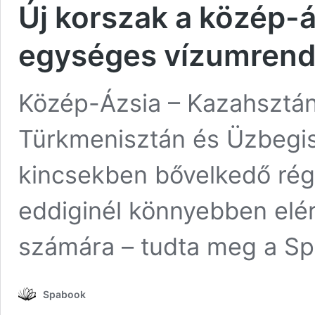
Új korszak a közép-á
egységes vízumrend
Közép-Ázsia – Kazahsztán,
Türkmenisztán és Üzbegisz
kincsekben bővelkedő ré
eddiginél könnyebben elér
számára – tudta meg a S
Spabook