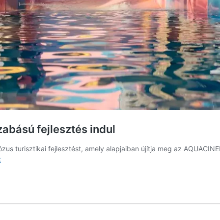
abású fejlesztés indul
s turisztikai fejlesztést, amely alapjaiban újítja meg az AQUACINEM
Megújul
:
a
kisvárdai
strandfürdő,
nagyszabású
fejlesztés