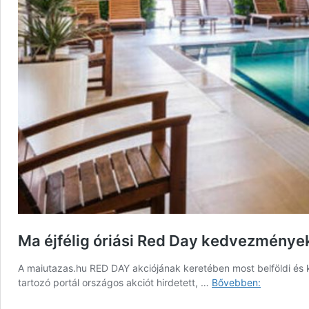
Ma éjfélig óriási Red Day kedvezmények 
A maiutazas.hu RED DAY akciójának keretében most belföldi és kü
Ma
tartozó portál országos akciót hirdetett, …
Bővebben:
éjfélig