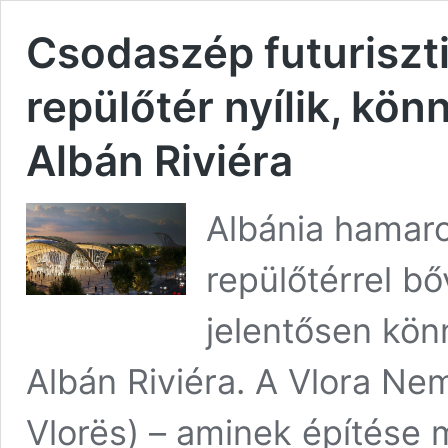
Csodaszép futuriszt
repülőtér nyílik, kö
Albán Riviéra
Albánia hamar
repülőtérrel b
jelentősen kön
Albán Riviéra. A Vlora Nem
Vlorës) – aminek építése