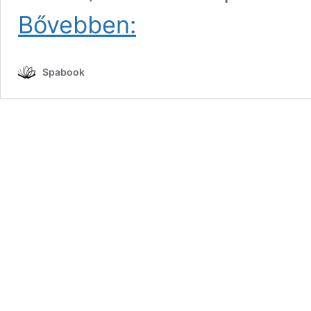
Csodaszép
Bővebben:
futurisztikus
nemzetközi
repülőtér
Spabook
nyílik,
könnyebben
elérhető
lesz
az
Albán
Riviéra