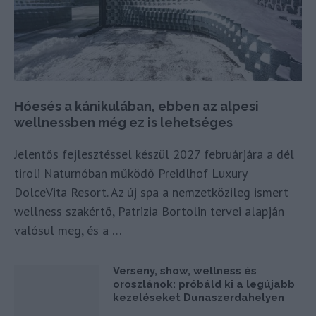
Hóesés a kánikulában, ebben az alpesi
wellnessben még ez is lehetséges
Jelentős fejlesztéssel készül 2027 februárjára a dél
tiroli Naturnóban működő Preidlhof Luxury
DolceVita Resort. Az új spa a nemzetközileg ismert
wellness szakértő, Patrizia Bortolin tervei alapján
valósul meg, és a …
Verseny, show, wellness és
oroszlánok: próbáld ki a legújabb
kezeléseket Dunaszerdahelyen