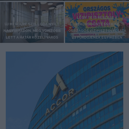
LÉGY TE IS RÉSZESE A
ÚJ MERCURE SZÁLLODA NYÍLT
REKORDDÖNTÉSNEK AZ
NAGYVÁRADON, MÉG VONZÓBB
ORSZÁGOS VÍZIPISZTOLYCSATA
LETT A HATÁR KÖZELI VÁROS
42 FÜRDŐJÉNEK EGYIKÉBEN