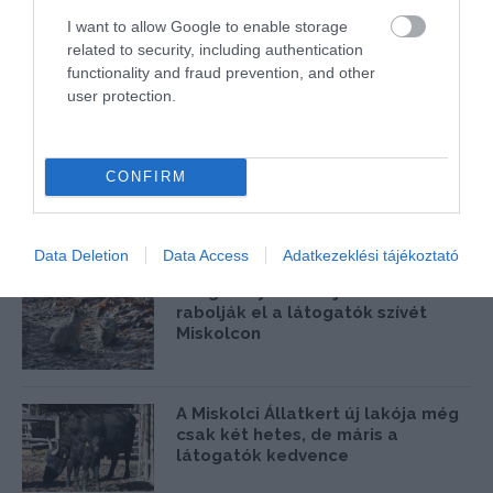
I want to allow Google to enable storage
Púpos újszülött olvasztja meg a
related to security, including authentication
szíveket Miskolcon
functionality and fraud prevention, and other
user protection.
Ha már eleget fáztál, akkor végre
CONFIRM
megtudhatod, hogy meddig tart
még tél
Data Deletion
Data Access
Adatkezeklési tájékoztató
A legaranyosabb újszülöttek
rabolják el a látogatók szívét
Miskolcon
A Miskolci Állatkert új lakója még
csak két hetes, de máris a
látogatók kedvence