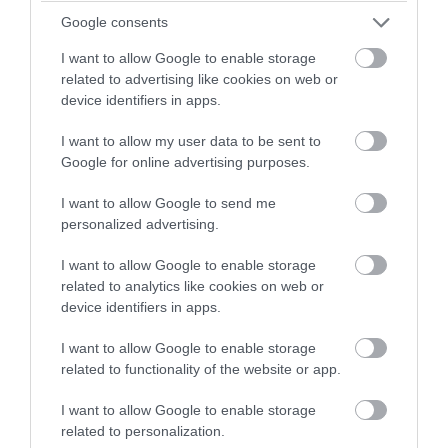
Google consents
I want to allow Google to enable storage
related to advertising like cookies on web or
device identifiers in apps.
I want to allow my user data to be sent to
Google for online advertising purposes.
Különös négylábú vendég foglalta el az
egyik vidéki tófürdőt
I want to allow Google to send me
personalized advertising.
Nem mindennapi történettel indul a nyári szezon az
I want to allow Google to enable storage
egyik népszerű hazai tófürdőben. Míg a szakemberek
related to analytics like cookies on web or
az utolsó simításokat végezték a szezonnyitás előtt,
device identifiers in apps.
egy váratlan vendég már birtokba is vette a …
I want to allow Google to enable storage
related to functionality of the website or app.
Mi megtesszük értük, amit lehet –
tegyél hozzá Te is 1%-ot!
I want to allow Google to enable storage
related to personalization.