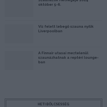
október 5-6.
Víz felett lebegő szauna nyílik
Liverpoolban
A Finnair utasai meztelenül
szaunázhatnak a reptéri lounge-
ban
HETI BÖLCSESSÉG