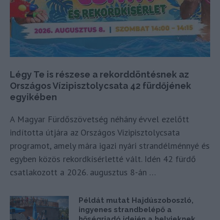
Légy Te is részese a rekorddöntésnek az
Országos Vízipisztolycsata 42 fürdőjének
egyikében
A Magyar Fürdőszövetség néhány évvel ezelőtt
indította útjára az Országos Vízipisztolycsata
programot, amely mára igazi nyári strandélménnyé és
egyben közös rekordkísérletté vált. Idén 42 fürdő
csatlakozott a 2026. augusztus 8-án …
Példát mutat Hajdúszoboszló,
ingyenes strandbelépő a
hőségriadó idején a helyieknek