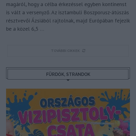
magáról, hogy a célba érkezéssel egyben kontinenst
is vált a versenyző. Az isztambuli Boszporusz-átúszás
résztvevői Ázsiából rajtolnak, majd Európában fejezik
be a közel 6,5 …
TOVÁBBI CIKKEK
FÜRDŐK, STRANDOK