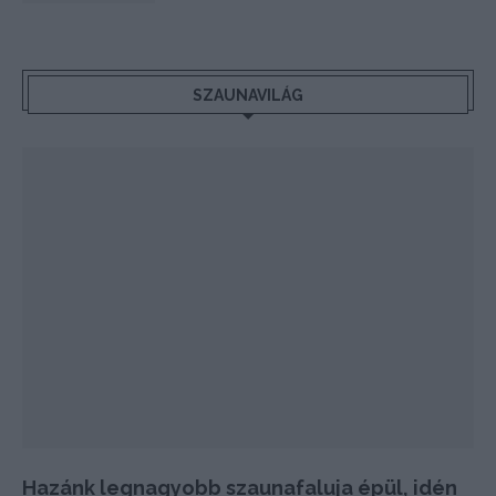
SZAUNAVILÁG
Hazánk legnagyobb szaunafaluja épül, idén