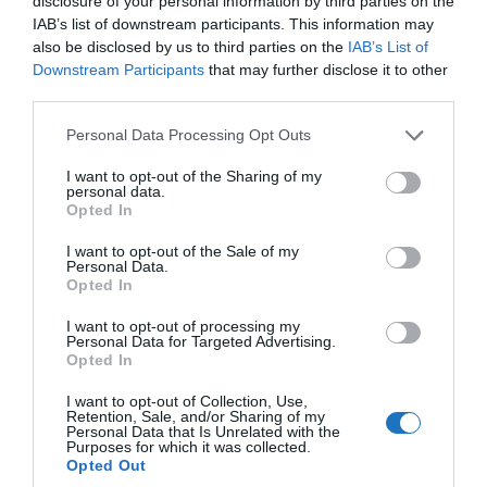
disclosure of your personal information by third parties on the
IAB’s list of downstream participants. This information may
also be disclosed by us to third parties on the
IAB’s List of
Downstream Participants
that may further disclose it to other
third parties.
Please note that this website/app uses one or more Google
Personal Data Processing Opt Outs
services and may gather and store information including but
Lenyűgöző fotón mutatta meg a világ 12.
not limited to your visit or usage behaviour. You may click to
I want to opt-out of the Sharing of my
legszebb helyét Rizsavi Tamás
personal data.
grant or deny consent to Google and its third-party tags to
Opted In
use your data for below specified purposes in below Google
consent section.
I want to opt-out of the Sale of my
Personal Data.
Opted In
SPAZOO
I want to opt-out of processing my
Personal Data for Targeted Advertising.
Opted In
I want to opt-out of Collection, Use,
Retention, Sale, and/or Sharing of my
Personal Data that Is Unrelated with the
Purposes for which it was collected.
Opted Out