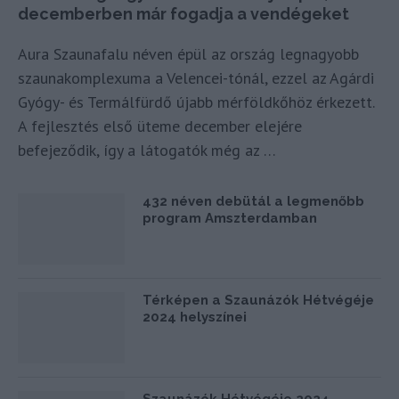
decemberben már fogadja a vendégeket
Aura Szaunafalu néven épül az ország legnagyobb
szaunakomplexuma a Velencei-tónál, ezzel az Agárdi
Gyógy- és Termálfürdő újabb mérföldkőhöz érkezett.
A fejlesztés első üteme december elejére
befejeződik, így a látogatók még az …
432 néven debütál a legmenőbb
program Amszterdamban
Térképen a Szaunázók Hétvégéje
2024 helyszínei
Szaunázók Hétvégéje 2024