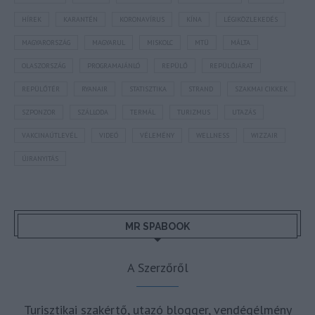
HÍREK
KARANTÉN
KORONAVÍRUS
KÍNA
LÉGIKÖZLEKEDÉS
MAGYARORSZÁG
MAGYARUL
MISKOLC
MTÜ
MÁLTA
OLASZORSZÁG
PROGRAMAJÁNLÓ
REPÜLŐ
REPÜLŐJÁRAT
REPÜLŐTÉR
RYANAIR
STATISZTIKA
STRAND
SZAKMAI CIKKEK
SZPONZOR
SZÁLLODA
TERMÁL
TURIZMUS
UTAZÁS
VAKCINAÚTLEVÉL
VIDEÓ
VÉLEMÉNY
WELLNESS
WIZZAIR
ÚJRANYITÁS
MR SPABOOK
A Szerzőről
Turisztikai szakértő, utazó blogger, vendégélmény