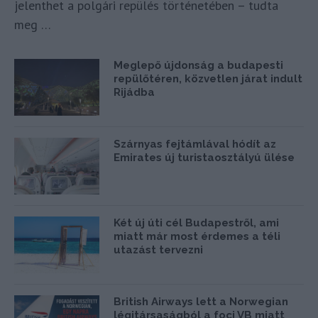
jelenthet a polgári repülés történetében – tudta
meg …
Meglepő újdonság a budapesti
repülőtéren, közvetlen járat indult
Rijádba
Szárnyas fejtámlával hódít az
Emirates új turistaosztályú ülése
Két új úti cél Budapestről, ami
miatt már most érdemes a téli
utazást tervezni
British Airways lett a Norwegian
légitársaságból a foci VB miatt