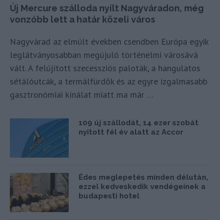
Új Mercure szálloda nyílt Nagyváradon, még
vonzóbb lett a határ közeli város
Nagyvárad az elmúlt években csendben Európa egyik
leglátványosabban megújuló történelmi városává
vált. A felújított szecessziós paloták, a hangulatos
sétálóutcák, a termálfürdők és az egyre izgalmasabb
gasztronómiai kínálat miatt ma már …
109 új szállodát, 14 ezer szobát
nyitott fél év alatt az Accor
Édes meglepetés minden délután,
ezzel kedveskedik vendégeinek a
budapesti hotel