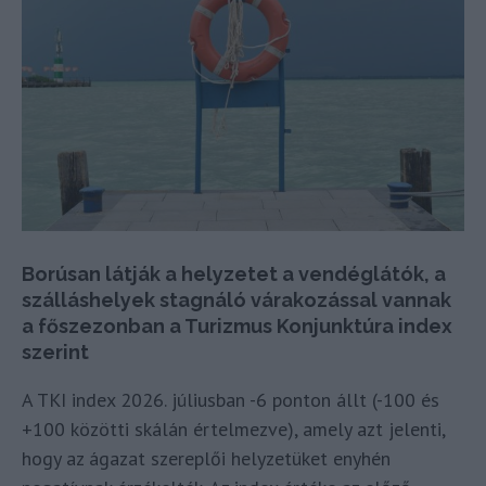
Borúsan látják a helyzetet a vendéglátók, a
szálláshelyek stagnáló várakozással vannak
a főszezonban a Turizmus Konjunktúra index
szerint
A TKI index 2026. júliusban -6 ponton állt (-100 és
+100 közötti skálán értelmezve), amely azt jelenti,
hogy az ágazat szereplői helyzetüket enyhén