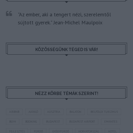
"Az ember, aki a tengert nézi, szerelemtől
sújtott gyerek." Jean-Michel Maulpoix
KÖZÖSSÉGÜNK TÉGED IS VÁR!
NÉZZ KÖRBE TÉMÁK SZERINT!
AIRBNB
AJÁNLÓ
AUSZTRIA
BALATON
BELFÖLDI TURIZMUS
BGYH
BOOKING
BUDAPEST
BUDAPEST AIRPORT
EMIRATES
FEJLESZTÉS
FÜRDŐ
GYÓGYFÜRDŐ
HORVÁTORSZÁG
HOTEL