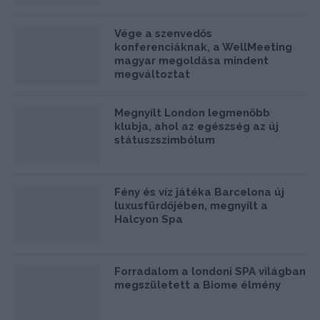
Vége a szenvedős
konferenciáknak, a WellMeeting
magyar megoldása mindent
megváltoztat
Megnyílt London legmenőbb
klubja, ahol az egészség az új
státuszszimbólum
Fény és víz játéka Barcelona új
luxusfürdőjében, megnyílt a
Halcyon Spa
Forradalom a londoni SPA világban
megszületett a Biome élmény