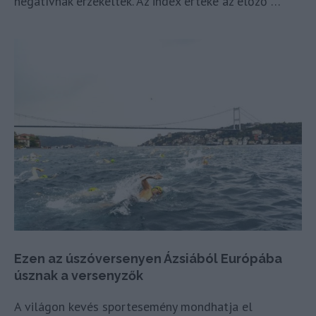
negatívnak érzékelték. Az index értéke az előző …
Ezen az úszóversenyen Ázsiából Európába
úsznak a versenyzők
A világon kevés sportesemény mondhatja el