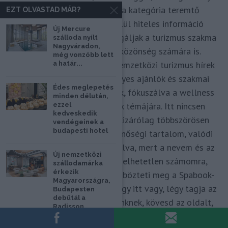
tanácsadó. Célom, hogy a kategória teremtő
EZT OLVASTAD MÁR?
blogmagazin keretein belül hiteles információ
Új Mercure
forrásul és inspirációul szolgáljak a turizmus szakma
szálloda nyílt
Nagyváradon,
és az utazni vágyó nagyközönség számára is.
még vonzóbb lett
Repertoáromban hazai és nemzetközi turizmus hírek
a határ...
mellett útleírások, személyes ajánlók és szakmai
Édes meglepetés
vélemények is helyet kapnak, fókuszálva a wellness
minden délután,
és termálfürdők, strandok témájára. Itt nincsen
ezzel
kedveskedik
hivatkozás nélküli anyag, kizárólag többszörösen
vendégeinek a
budapesti hotel
leellenőrzött, hiteles és minőségi tartalom, valódi
hozzáértéssel megkomponálva, mert a nevem és az
Új nemzetközi
arcom adom hozzá. Elképzelhetetlen számomra,
szállodamárka
érkezik
hogy ne így tegyek. Ez különbözteti meg a Spabook-
Magyarországra,
ot a netes zajban. Örülök, hogy itt vagy, légy tagja az
Budapesten
debütál a
utazást szerető Közösségünknek, kövesd az oldalt,
Radisson
szólj hozzá a Facebook-on és várunk szeretettel zárt
Individuals