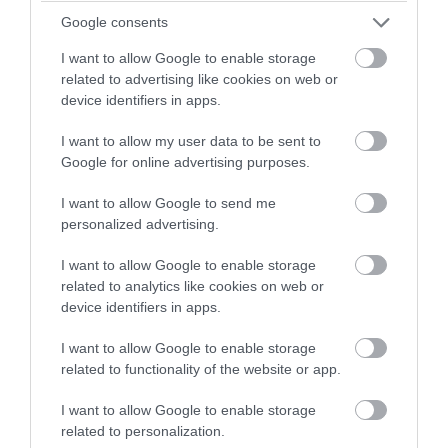
Google consents
I want to allow Google to enable storage
related to advertising like cookies on web or
device identifiers in apps.
I want to allow my user data to be sent to
Google for online advertising purposes.
Különös négylábú vendég foglalta el az
egyik vidéki tófürdőt
I want to allow Google to send me
personalized advertising.
Nem mindennapi történettel indul a nyári szezon az
I want to allow Google to enable storage
egyik népszerű hazai tófürdőben. Míg a szakemberek
related to analytics like cookies on web or
az utolsó simításokat végezték a szezonnyitás előtt,
device identifiers in apps.
egy váratlan vendég már birtokba is vette a …
I want to allow Google to enable storage
related to functionality of the website or app.
Mi megtesszük értük, amit lehet –
tegyél hozzá Te is 1%-ot!
I want to allow Google to enable storage
related to personalization.