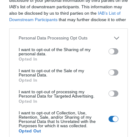
disclosure of your personal information by third parties on the
IAB’s list of downstream participants. This information may
also be disclosed by us to third parties on the
IAB’s List of
Downstream Participants
that may further disclose it to other
third parties.
Please note that this website/app uses one or more Google
Personal Data Processing Opt Outs
services and may gather and store information including but
Lenyűgöző fotón mutatta meg a világ 12.
not limited to your visit or usage behaviour. You may click to
I want to opt-out of the Sharing of my
legszebb helyét Rizsavi Tamás
personal data.
grant or deny consent to Google and its third-party tags to
Opted In
use your data for below specified purposes in below Google
consent section.
I want to opt-out of the Sale of my
Personal Data.
Opted In
SPAZOO
I want to opt-out of processing my
Personal Data for Targeted Advertising.
Opted In
I want to opt-out of Collection, Use,
Retention, Sale, and/or Sharing of my
Personal Data that Is Unrelated with the
Purposes for which it was collected.
Opted Out