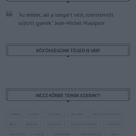
"Az ember, aki a tengert nézi, szerelemtől
sújtott gyerek." Jean-Michel Maulpoix
KÖZÖSSÉGÜNK TÉGED IS VÁR!
NÉZZ KÖRBE TÉMÁK SZERINT!
AIRBNB
AJÁNLÓ
AUSZTRIA
BALATON
BELFÖLDI TURIZMUS
BGYH
BOOKING
BUDAPEST
BUDAPEST AIRPORT
EMIRATES
FEJLESZTÉS
FÜRDŐ
GYÓGYFÜRDŐ
HORVÁTORSZÁG
HOTEL