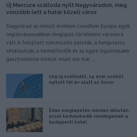
Új Mercure szálloda nyílt Nagyváradon, még
vonzóbb lett a határ közeli város
Nagyvárad az elmúlt években csendben Európa egyik
leglátványosabban megújuló történelmi városává
vált. A felújított szecessziós paloták, a hangulatos
sétálóutcák, a termálfürdők és az egyre izgalmasabb
gasztronómiai kínálat miatt ma már …
109 új szállodát, 14 ezer szobát
nyitott fél év alatt az Accor
Édes meglepetés minden délután,
ezzel kedveskedik vendégeinek a
budapesti hotel