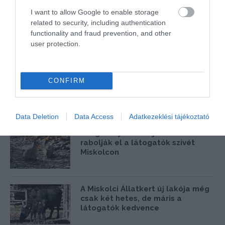
I want to allow Google to enable storage
Púpos újszülött olvasztja meg a
related to security, including authentication
szíveket Miskolcon
functionality and fraud prevention, and other
user protection.
Ha már eleget fáztál, akkor végre
CONFIRM
megtudhatod, hogy meddig tart
még tél
Data Deletion
Data Access
Adatkezeklési tájékoztató
A legaranyosabb újszülöttek
rabolják el a látogatók szívét
Miskolcon
A Miskolci Állatkert új lakója még
csak két hetes, de máris a
látogatók kedvence