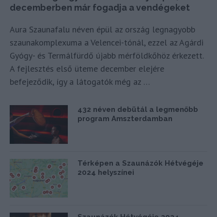
decemberben már fogadja a vendégeket
Aura Szaunafalu néven épül az ország legnagyobb
szaunakomplexuma a Velencei-tónál, ezzel az Agárdi
Gyógy- és Termálfürdő újabb mérföldkőhöz érkezett.
A fejlesztés első üteme december elejére
befejeződik, így a látogatók még az …
432 néven debütál a legmenőbb
program Amszterdamban
Térképen a Szaunázók Hétvégéje
2024 helyszínei
Szaunázók Hétvégéje 2024