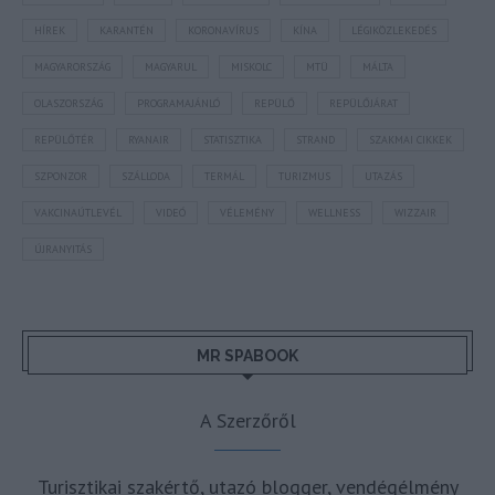
HÍREK
KARANTÉN
KORONAVÍRUS
KÍNA
LÉGIKÖZLEKEDÉS
MAGYARORSZÁG
MAGYARUL
MISKOLC
MTÜ
MÁLTA
OLASZORSZÁG
PROGRAMAJÁNLÓ
REPÜLŐ
REPÜLŐJÁRAT
REPÜLŐTÉR
RYANAIR
STATISZTIKA
STRAND
SZAKMAI CIKKEK
SZPONZOR
SZÁLLODA
TERMÁL
TURIZMUS
UTAZÁS
VAKCINAÚTLEVÉL
VIDEÓ
VÉLEMÉNY
WELLNESS
WIZZAIR
ÚJRANYITÁS
MR SPABOOK
A Szerzőről
Turisztikai szakértő, utazó blogger, vendégélmény