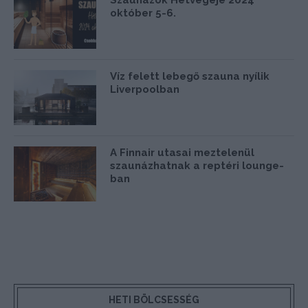
október 5-6.
Víz felett lebegő szauna nyílik
Liverpoolban
A Finnair utasai meztelenül
szaunázhatnak a reptéri lounge-
ban
HETI BÖLCSESSÉG