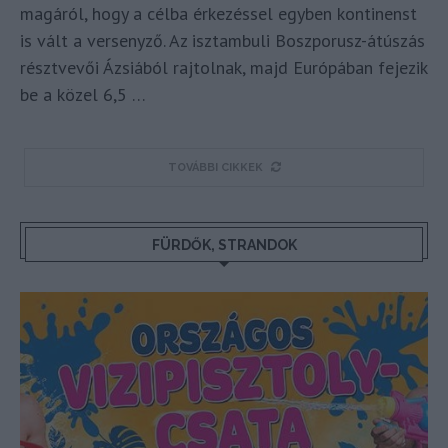
magáról, hogy a célba érkezéssel egyben kontinenst
is vált a versenyző. Az isztambuli Boszporusz-átúszás
résztvevői Ázsiából rajtolnak, majd Európában fejezik
be a közel 6,5 …
TOVÁBBI CIKKEK
FÜRDŐK, STRANDOK