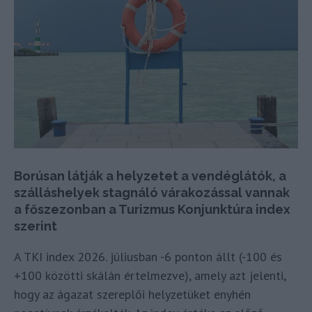
Borúsan látják a helyzetet a vendéglátók, a
szálláshelyek stagnáló várakozással vannak
a főszezonban a Turizmus Konjunktúra index
szerint
A TKI index 2026. júliusban -6 ponton állt (-100 és
+100 közötti skálán értelmezve), amely azt jelenti,
hogy az ágazat szereplői helyzetüket enyhén