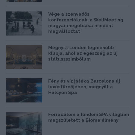
Vége a szenvedős
konferenciáknak, a WellMeeting
magyar megoldása mindent
megváltoztat
Megnyílt London legmenőbb
klubja, ahol az egészség az új
státuszszimbólum
Fény és víz játéka Barcelona új
luxusfürdőjében, megnyílt a
Halcyon Spa
Forradalom a londoni SPA világban
megszületett a Biome élmény