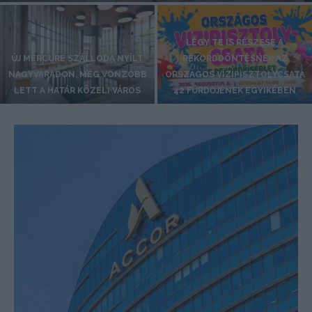
LÉGY TE IS RÉSZESE A
ÚJ MERCURE SZÁLLODA NYÍLT
REKORDDÖNTÉSNEK AZ
NAGYVÁRADON, MÉG VONZÓBB
ORSZÁGOS VÍZIPISZTOLYCSATA
LETT A HATÁR KÖZELI VÁROS
42 FÜRDŐJÉNEK EGYIKÉBEN