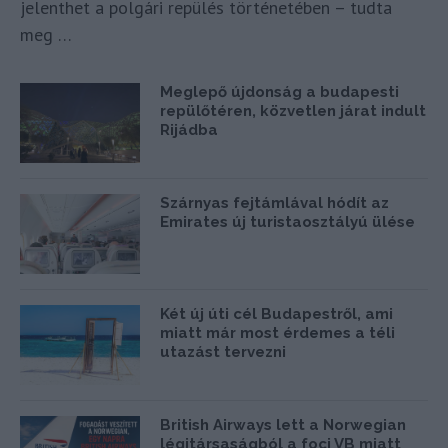
jelenthet a polgári repülés történetében – tudta
meg …
Meglepő újdonság a budapesti
repülőtéren, közvetlen járat indult
Rijádba
Szárnyas fejtámlával hódít az
Emirates új turistaosztályú ülése
Két új úti cél Budapestről, ami
miatt már most érdemes a téli
utazást tervezni
British Airways lett a Norwegian
légitársaságból a foci VB miatt