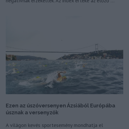
negatívnak érzékelték. Az index értéke az előző …
Ezen az úszóversenyen Ázsiából Európába
úsznak a versenyzők
A világon kevés sportesemény mondhatja el