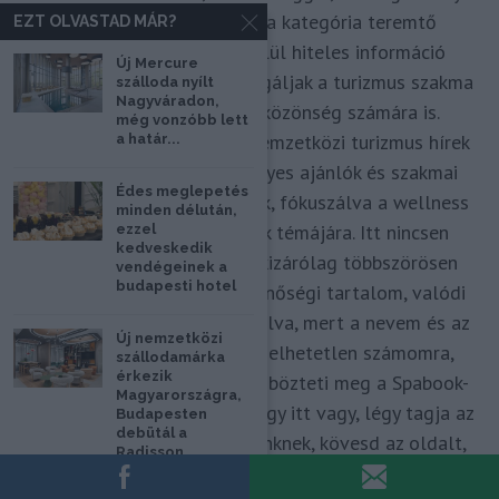
tanácsadó. Célom, hogy a kategória teremtő
EZT OLVASTAD MÁR?
blogmagazin keretein belül hiteles információ
Új Mercure
forrásul és inspirációul szolgáljak a turizmus szakma
szálloda nyílt
Nagyváradon,
és az utazni vágyó nagyközönség számára is.
még vonzóbb lett
Repertoáromban hazai és nemzetközi turizmus hírek
a határ...
mellett útleírások, személyes ajánlók és szakmai
Édes meglepetés
vélemények is helyet kapnak, fókuszálva a wellness
minden délután,
és termálfürdők, strandok témájára. Itt nincsen
ezzel
kedveskedik
hivatkozás nélküli anyag, kizárólag többszörösen
vendégeinek a
budapesti hotel
leellenőrzött, hiteles és minőségi tartalom, valódi
hozzáértéssel megkomponálva, mert a nevem és az
Új nemzetközi
arcom adom hozzá. Elképzelhetetlen számomra,
szállodamárka
érkezik
hogy ne így tegyek. Ez különbözteti meg a Spabook-
Magyarországra,
ot a netes zajban. Örülök, hogy itt vagy, légy tagja az
Budapesten
debütál a
utazást szerető Közösségünknek, kövesd az oldalt,
Radisson
szólj hozzá a Facebook-on és várunk szeretettel zárt
Individuals