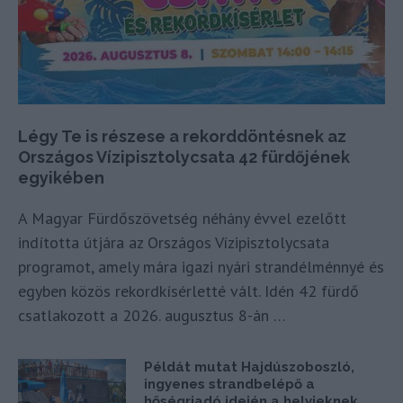
Légy Te is részese a rekorddöntésnek az
Országos Vízipisztolycsata 42 fürdőjének
egyikében
A Magyar Fürdőszövetség néhány évvel ezelőtt
indította útjára az Országos Vízipisztolycsata
programot, amely mára igazi nyári strandélménnyé és
egyben közös rekordkísérletté vált. Idén 42 fürdő
csatlakozott a 2026. augusztus 8-án …
Példát mutat Hajdúszoboszló,
ingyenes strandbelépő a
hőségriadó idején a helyieknek