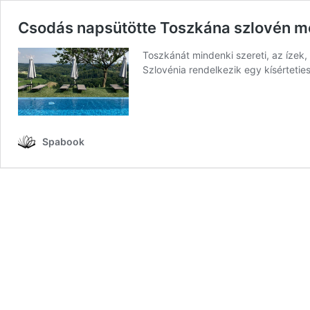
Csodás napsütötte Toszkána szlovén mó
Toszkánát mindenki szereti, az ízek
Szlovénia rendelkezik egy kísértetie
Spabook