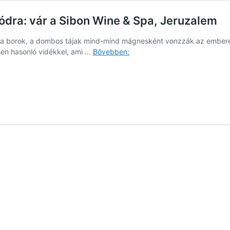
dra: vár a Sibon Wine & Spa, Jeruzalem
, a borok, a dombos tájak mind-mind mágnesként vonzzák az emberek
Csodás
sen hasonló vidékkel, ami …
Bővebben:
napsütötte
Toszkána
szlovén
módra:
vár
a
Sibon
Wine
&
Spa,
Jeruzalem