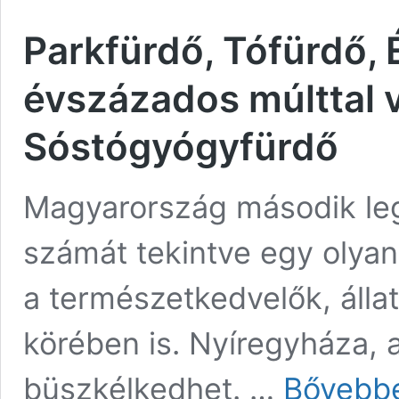
Parkfürdő, Tófürdő,
évszázados múlttal 
Sóstógyógyfürdő
Magyarország második le
számát tekintve egy olya
a természetkedvelők, álla
körében is. Nyíregyháza, a
büszkélkedhet. …
Bővebb