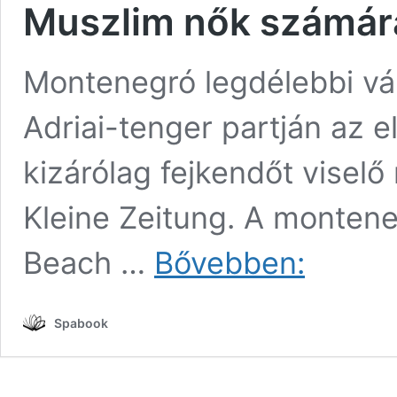
Muszlim nők számára 
Montenegró legdélebbi vá
Adriai-tenger partján az 
kizárólag fejkendőt viselő
Kleine Zeitung. A montene
Muszlim
Beach …
Bővebben:
nők
számára
nyílt
Spabook
strand
az
Adrián