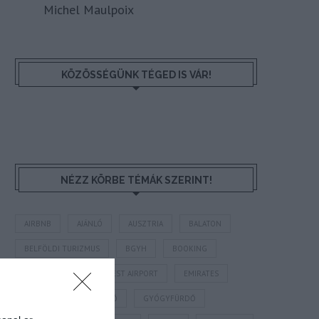
Michel Maulpoix
KÖZÖSSÉGÜNK TÉGED IS VÁR!
NÉZZ KÖRBE TÉMÁK SZERINT!
AIRBNB
AJÁNLÓ
AUSZTRIA
BALATON
BELFÖLDI TURIZMUS
BGYH
BOOKING
BUDAPEST
BUDAPEST AIRPORT
EMIRATES
FEJLESZTÉS
FÜRDŐ
GYÓGYFÜRDŐ