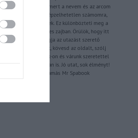
megkomponálva, mert a nevem és az arcom
adom hozzá. Elképzelhetetlen számomra,
hogy ne így tegyek. Ez különbözteti meg a
Spabook-ot a netes zajban. Örülök, hogy itt
vagy, légy tagja az utazást szerető
Közösségünknek, kövesd az oldalt, szólj
hozzá a Facebook-on és várunk szeretettel
zárt csoportunkban is. Jó utat, sok élményt!
Kassay Tamás Mr Spabook