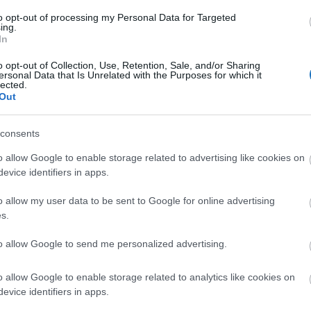
to opt-out of processing my Personal Data for Targeted
ing.
z Airbnb Ireland 2023 júniusa óta aktív tárgyalásokat
In
sa érdekében, ezért a vállalat meglepődött és
betartották a törvényeket, amelyek szerintük
o opt-out of Collection, Use, Retention, Sale, and/or Sharing
ersonal Data that Is Unrelated with the Purposes for which it
alat korábban sikertelenül támadta meg az ügyészek
lected.
Out
 Unió Bírósága az olasz kormány javára döntött, a
sz adótörvényt.
consents
sz miniszterelnök a rövid távú ingatlan kiadás adóját
o allow Google to enable storage related to advertising like cookies on
i emelni és ígéretet tett arra, hogy az szálláskiadással
evice identifiers in apps.
k.
o allow my user data to be sent to Google for online advertising
s.
n vállalta, hogy 94 millió eurót (35,5 milliárd
árja az áfa-pert
, amelynek részleteiről ebben a cikkben
to allow Google to send me personalized advertising.
o allow Google to enable storage related to analytics like cookies on
evice identifiers in apps.