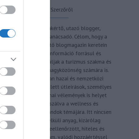
A Szerzőről
Turisztikai szakértő, utazó blogger,
vendégélmény tanácsadó. Célom, hogy a
kategória teremtő blogmagazin keretein
belül hiteles információ forrásul és
inspirációul szolgáljak a turizmus szakma és
az utazni vágyó nagyközönség számára is.
Repertoáromban hazai és nemzetközi
turizmus hírek mellett útleírások, személyes
ajánlók és szakmai vélemények is helyet
kapnak, fókuszálva a wellness és
termálfürdők, strandok témájára. Itt nincsen
hivatkozás nélküli anyag, kizárólag
többszörösen leellenőrzött, hiteles és
minőségi tartalom, valódi hozzáértéssel