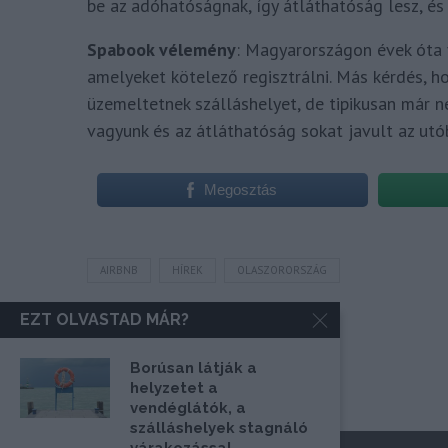
be az adóhatóságnak, így átláthatóság lesz, és 
Spabook vélemény
: Magyarországon évek óta
amelyeket kötelező regisztrálni. Más kérdés, h
üzemeltetnek szálláshelyet, de tipikusan már n
vagyunk és az átláthatóság sokat javult az utó
Megosztás
AIRBNB
HÍREK
OLASZORORSZÁG
EZT OLVASTAD MÁR?
Borúsan látják a
helyzetet a
vendéglátók, a
szálláshelyek stagnáló