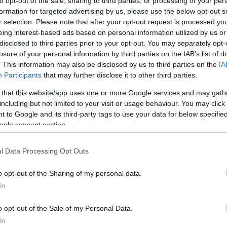
to opt-out of the sale, sharing to third parties, or processing of your per
formation for targeted advertising by us, please use the below opt-out s
r selection. Please note that after your opt-out request is processed y
LLIÓ EURÓT FOGLALT LE AZ OLASZ
eing interest-based ads based on personal information utilized by us or
ÍRÓSÁG
disclosed to third parties prior to your opt-out. You may separately opt-
losure of your personal information by third parties on the IAB’s list of
Tamás
2023.11.11.
. This information may also be disclosed by us to third parties on the
IA
Participants
that may further disclose it to other third parties.
z bíróság közel 780 millió euró (294 milliárd forint)
 that this website/app uses one or more Google services and may gath
 2017 és 2021 között a szállásportál nem tartotta be
including but not limited to your visit or usage behaviour. You may click 
 százalékos adót a bérbeadásból származó jövedelmek
 to Google and its third-party tags to use your data for below specifi
ogle consent section.
ndelte el egy olasz bíróság az Airbnb
l Data Processing Opt Outs
t.
o opt-out of the Sharing of my personal data.
 2017-es adótörvény előírását, azt, hogy a
In
át vissza kell tartaniuk, és be kell fizetniük az olasz
o opt-out of the Sale of my Personal Data.
lősségét vizsgálják, akik 2017 és 2021 között, amikor
In
pet töltöttek be az Airbnb-nél. – írta a
Reuters
.