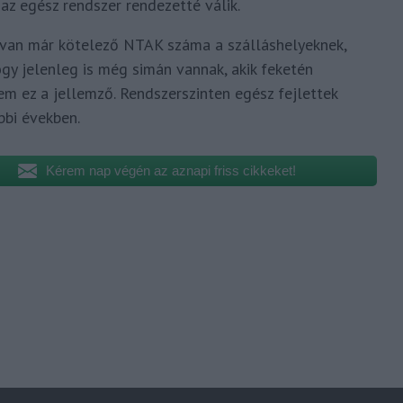
az egész rendszer rendezetté válik.
 van már kötelező NTAK száma a szálláshelyeknek,
ogy jelenleg is még simán vannak, akik feketén
em ez a jellemző. Rendszerszinten egész fejlettek
bbi években.
Kérem nap végén az aznapi friss cikkeket!