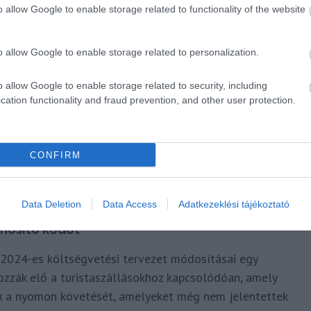
o allow Google to enable storage related to functionality of the website
o allow Google to enable storage related to personalization.
o allow Google to enable storage related to security, including
cation functionality and fraud prevention, and other user protection.
CONFIRM
Data Deletion
Data Access
Adatkezeklési tájékoztató
nosító kódot
a 2024-es költségvetési tervezet módosításai egy
ozzák elő a turistaszállásokhoz kapcsolódóan, amely
ek a nyomon követését, amelyeket még nem jelentettek