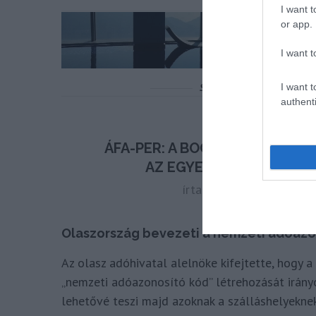
I want t
or app.
I want t
I want t
authenti
Olaszország bevezeti a nemzeti adóazo
Az olasz adóhivatal alelnöke kifejtette, hogy 
„nemzeti adóazonosító kód” létrehozását irány
lehetővé teszi majd azoknak a szálláshelyekn