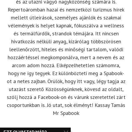
és az utazni vágyó nagyközönség számára is.
Repertoáromban hazai és nemzetközi turizmus hírek
mellett útleírások, személyes ajánlók és szakmai
vélemények is helyet kapnak, fókuszálva a wellness
és termálfürdők, strandok témájára. Itt nincsen
hivatkozás nélküli anyag, kizárólag többszörösen
leellenőrzött, hiteles és minőségi tartalom, valódi
hozzáértéssel megkomponálva, mert a nevem és az
arcom adom hozzá. Elképzelhetetlen számomra,
hogy ne így tegyek. Ez különbözteti meg a Spabook-
ot a netes zajban. Örülök, hogy itt vagy, légy tagja az
utazást szerető Közösségünknek, kövesd az oldalt,
szólj hozzá a Facebook-on és várunk szeretettel zárt
csoportunkban is. Jó utat, sok élményt! Kassay Tamás
Mr Spabook