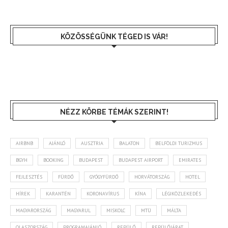
KÖZÖSSÉGÜNK TÉGED IS VÁR!
NÉZZ KÖRBE TÉMÁK SZERINT!
AIRBNB
AJÁNLÓ
AUSZTRIA
BALATON
BELFÖLDI TURIZMUS
BGYH
BOOKING
BUDAPEST
BUDAPEST AIRPORT
EMIRATES
FEJLESZTÉS
FÜRDŐ
GYÓGYFÜRDŐ
HORVÁTORSZÁG
HOTEL
HÍREK
KARANTÉN
KORONAVÍRUS
KÍNA
LÉGIKÖZLEKEDÉS
MAGYARORSZÁG
MAGYARUL
MISKOLC
MTÜ
MÁLTA
OLASZORSZÁG
PROGRAMAJÁNLÓ
REPÜLŐ
REPÜLŐJÁRAT