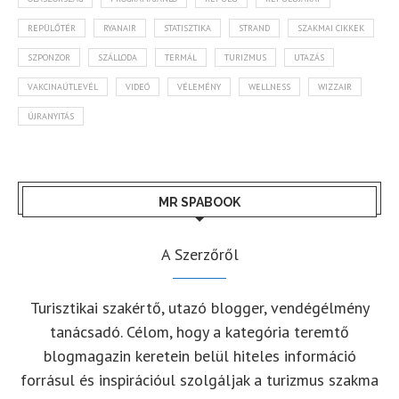
REPÜLŐTÉR
RYANAIR
STATISZTIKA
STRAND
SZAKMAI CIKKEK
SZPONZOR
SZÁLLODA
TERMÁL
TURIZMUS
UTAZÁS
VAKCINAÚTLEVÉL
VIDEÓ
VÉLEMÉNY
WELLNESS
WIZZAIR
ÚJRANYITÁS
MR SPABOOK
A Szerzőről
Turisztikai szakértő, utazó blogger, vendégélmény
tanácsadó. Célom, hogy a kategória teremtő
blogmagazin keretein belül hiteles információ
forrásul és inspirációul szolgáljak a turizmus szakma