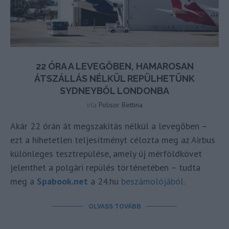
22 ÓRA A LEVEGŐBEN, HAMAROSAN
ÁTSZÁLLÁS NÉLKÜL REPÜLHETÜNK
SYDNEYBŐL LONDONBA
írta
Polisor Bettina
Akár 22 órán át megszakítás nélkül a levegőben –
ezt a hihetetlen teljesítményt célozta meg az Airbus
különleges tesztrepülése, amely új mérföldkövet
jelenthet a polgári repülés történetében – tudta
meg a
Spabook.net
a 24.hu
beszámolójából
.
OLVASS TOVÁBB