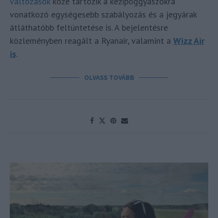
változások
közé tartozik a kézipoggyászokra
vonatkozó egységesebb szabályozás és a jegyárak
átláthatóbb feltüntetése is. A bejelentésre
közleményben reagált a Ryanair, valamint a
Wizz Air
is
.
OLVASS TOVÁBB