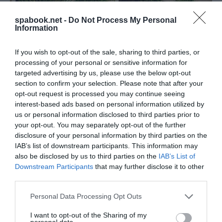
spabook.net -
Do Not Process My Personal
Information
ÚJ JÁRATTAL JUTHATUNK EL MAURITIUSRA
If you wish to opt-out of the sale, sharing to third parties, or
IDÉN NYÁRON
processing of your personal or sensitive information for
targeted advertising by us, please use the below opt-out
írta
Polisor Bettina
section to confirm your selection. Please note that after your
Az Ethiopian Airlines 2026. július 12. és szeptember
opt-out request is processed you may continue seeing
interest-based ads based on personal information utilized by
30. között új, közvetlen járatot indít Addisz-Abeba és
us or personal information disclosed to third parties prior to
Mauritius, Port Louis között. A járat hetente három
your opt-out. You may separately opt-out of the further
alkalommal, szerdán, pénteken és vasárnap
disclosure of your personal information by third parties on the
IAB’s list of downstream participants. This information may
közlekedik – értesült róla a
Spabook.net
.
also be disclosed by us to third parties on the
IAB’s List of
Downstream Participants
that may further disclose it to other
OLVASS TOVÁBB
third parties.
Please note that this website/app uses one or more Google
Personal Data Processing Opt Outs
services and may gather and store information including but
not limited to your visit or usage behaviour. You may click to
I want to opt-out of the Sharing of my
personal data.