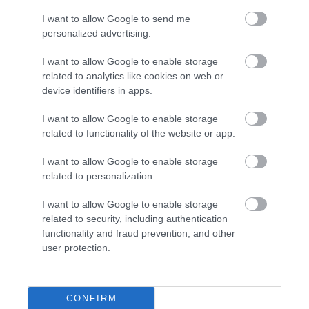
Az EU új rendelete alapján az alapjegyárnak
I want to allow Google to send me
personalized advertising.
tartalmaznia kell 1 kis táska és 1 kézipoggyász díját,
ami váratlan dráguláshoz vezethet azon utasok
I want to allow Google to enable storage
számára, akik jellemzően poggyász nélkül, vagy a
related to analytics like cookies on web or
device identifiers in apps.
jelenlegi legkisebb kézipoggyásszal szoktak utazni. A
Ryanair után a Wizzair is reagált az új szabályokra.
I want to allow Google to enable storage
related to functionality of the website or app.
OLVASS TOVÁBB
I want to allow Google to enable storage
related to personalization.
I want to allow Google to enable storage
related to security, including authentication
functionality and fraud prevention, and other
user protection.
CONFIRM