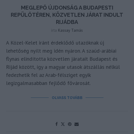
MEGLEPŐ ÚJDONSÁG A BUDAPESTI
REPÜLŐTÉREN, KÖZVETLEN JÁRAT INDULT
RIJÁDBA
írta
Kassay Tamás
A Közel-Kelet iránt érdeklődő utazóknak új
lehetőség nyílt meg idén nyáron. A szaúd-arábiai
flynas elindította közvetlen járatait Budapest és
Rijád között, így a magyar utasok átszállás nélkül
fedezhetik fel az Arab-félsziget egyik
legizgalmasabban fejlődő fővárosát.
OLVASS TOVÁBB