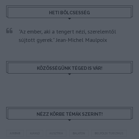
HETI BÖLCSESSÉG
"Az ember, aki a tengert nézi, szerelemtől
sújtott gyerek." Jean-Michel Maulpoix
KÖZÖSSÉGÜNK TÉGED IS VÁR!
NÉZZ KÖRBE TÉMÁK SZERINT!
AIRBNB
AJÁNLÓ
AUSZTRIA
BALATON
BELFÖLDI TURIZMUS