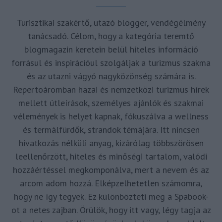
Turisztikai szakértő, utazó blogger, vendégélmény
tanácsadó. Célom, hogy a kategória teremtő
blogmagazin keretein belül hiteles információ
forrásul és inspirációul szolgáljak a turizmus szakma
és az utazni vágyó nagyközönség számára is.
Repertoáromban hazai és nemzetközi turizmus hírek
mellett útleírások, személyes ajánlók és szakmai
vélemények is helyet kapnak, fókuszálva a wellness
és termálfürdők, strandok témájára. Itt nincsen
hivatkozás nélküli anyag, kizárólag többszörösen
leellenőrzött, hiteles és minőségi tartalom, valódi
hozzáértéssel megkomponálva, mert a nevem és az
arcom adom hozzá. Elképzelhetetlen számomra,
hogy ne így tegyek. Ez különbözteti meg a Spabook-
ot a netes zajban. Örülök, hogy itt vagy, légy tagja az