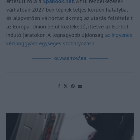
értesült róla a
Spabook.net
. Az új rendelkezések
várhatóan 2027-ben lépnek teljes körűen hatályba,
és alapvetően változtatják meg az utazás feltételeit
az Európai Unión belül közlekedő, illetve az EU-ból
induló járatokon. A legnagyobb újdonság
az ingyenes
kézipoggyász egységes szabályozása
.
OLVASS TOVÁBB