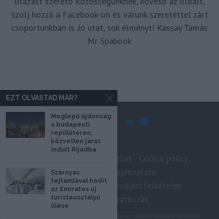
utazást szerető Közösségünknek, kövesd az oldalt,
szólj hozzá a Facebook-on és várunk szeretettel zárt
csoportunkban is. Jó utat, sok élményt! Kassay Tamás
Mr Spabook
EZT OLVASTAD MÁR?
Meglepő újdonság
a budapesti
repülőtéren,
közvetlen járat
indult Rijádba
Impresszum
Médiaajánlat
Cookie policy
Adatkezelési tájékoztató
Szárnyas
fejtámlával hódít
Szerzői jogok, felhasználási feltételek
az Emirates új
Hírlevél feliratkozás
turistaosztályú
ülése
@2020 - Minden jog fenntartva. A Spabook.net oldalain található tartalmak