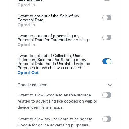
grant or deny consent to Google and its third-party tags to
Opted In
use your data for below specified purposes in below Google
consent section.
I want to opt-out of the Sale of my
Personal Data.
Opted In
I want to opt-out of processing my
Personal Data for Targeted Advertising.
Opted In
I want to opt-out of Collection, Use,
Retention, Sale, and/or Sharing of my
Personal Data that Is Unrelated with the
Purposes for which it was collected.
Opted Out
Google consents
I want to allow Google to enable storage
related to advertising like cookies on web or
device identifiers in apps.
A REPÜLŐJEGYEK DRÁGULÁSA MIATT
AGGÓDIK A WIZZ AIR
I want to allow my user data to be sent to
Google for online advertising purposes.
írta
Kassay Tamás