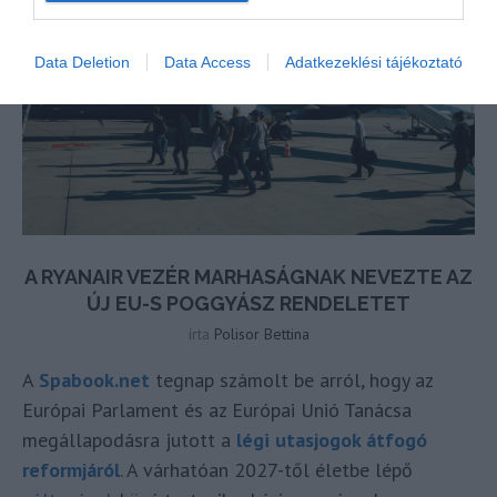
Data Deletion
Data Access
Adatkezeklési tájékoztató
A RYANAIR VEZÉR MARHASÁGNAK NEVEZTE AZ
ÚJ EU-S POGGYÁSZ RENDELETET
írta
Polisor Bettina
A
Spabook.net
tegnap számolt be arról, hogy az
Európai Parlament és az Európai Unió Tanácsa
megállapodásra jutott a
légi utasjogok átfogó
reformjáról
. A várhatóan 2027-től életbe lépő