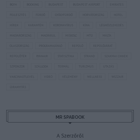
BGYH
BOOKING
BUDAPEST
BUDAPEST AIRPORT
EMIRATES
FEJLESZTÉS
FÜRDŐ
GYÓGYFÜRDŐ
HORVÁTORSZÁG
HOTEL
HÍREK
KARANTÉN
KORONAVÍRUS
KÍNA
LÉGIKÖZLEKEDÉS
MAGYARORSZÁG
MAGYARUL
MISKOLC
MTÜ
MÁLTA
OLASZORSZÁG
PROGRAMAJÁNLÓ
REPÜLŐ
REPÜLŐJÁRAT
REPÜLŐTÉR
RYANAIR
STATISZTIKA
STRAND
SZAKMAI CIKKEK
SZPONZOR
SZÁLLODA
TERMÁL
TURIZMUS
UTAZÁS
VAKCINAÚTLEVÉL
VIDEÓ
VÉLEMÉNY
WELLNESS
WIZZAIR
ÚJRANYITÁS
MR SPABOOK
A Szerzőről