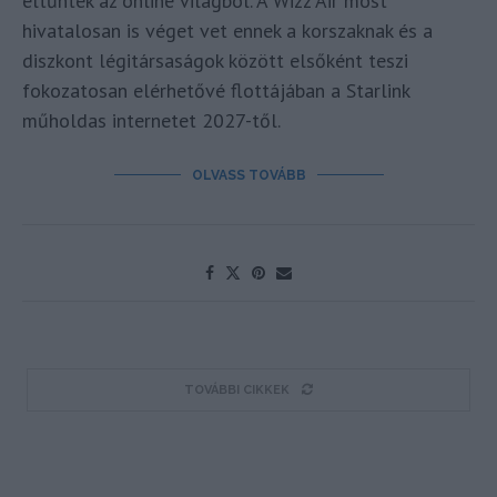
eltűntek az online világból. A Wizz Air most
hivatalosan is véget vet ennek a korszaknak és a
diszkont légitársaságok között elsőként teszi
fokozatosan elérhetővé flottájában a Starlink
műholdas internetet 2027-től.
OLVASS TOVÁBB
TOVÁBBI CIKKEK