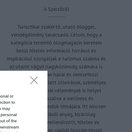
A Szerzőről
Turisztikai szakértő, utazó blogger,
vendégélmény tanácsadó. Célom, hogy a
kategória teremtő blogmagazin keretein
belül hiteles információ forrásul és
inspirációul szolgáljak a turizmus szakma és
az utazni vágyó nagyközönség számára is.
Repertoáromban hazai és nemzetközi
turizmus hírek mellett útleírások, személyes
ajánlók és szakmai vélemények is helyet
sonal or
kapnak, fókuszálva a wellness és
ection to
termálfürdők, strandok témájára. Itt nincsen
ou may
hivatkozás nélküli anyag, kizárólag
 personal
out of the
többszörösen leellenőrzött, hiteles és
 downstream
minőségi tartalom, valódi hozzáértéssel