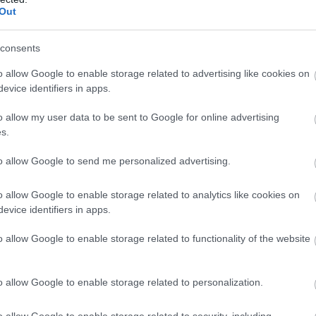
gfontosabb versenyelőnyévé.
Out
VASS TOVÁBB
consents
o allow Google to enable storage related to advertising like cookies on
evice identifiers in apps.
o allow my user data to be sent to Google for online advertising
s.
to allow Google to send me personalized advertising.
o allow Google to enable storage related to analytics like cookies on
evice identifiers in apps.
o allow Google to enable storage related to functionality of the website
o allow Google to enable storage related to personalization.
o allow Google to enable storage related to security, including