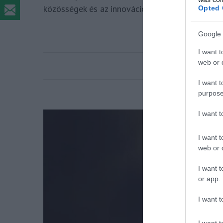
közösségek és az innováció egy desztináció le
Opted 
OL
Google 
I want t
web or d
I want t
purpose
I want 
I want t
web or d
I want t
or app.
I want t
I want t