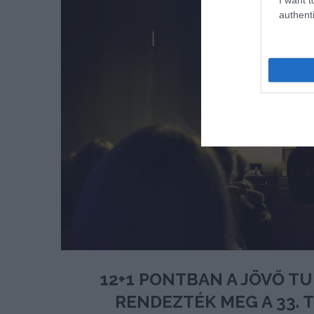
authenti
12+1 PONTBAN A JÖVŐ T
RENDEZTÉK MEG A 33.