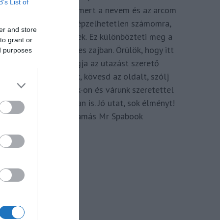
B’s List of
megkomponálva, mert a nevem és az arcom
adom hozzá. Elképzelhetetlen számomra,
er and store
hogy ne így tegyek. Ez különbözteti meg a
to grant or
Spabook-ot a netes zajban. Örülök, hogy itt
ed purposes
vagy, légy tagja az utazást szerető
Közösségünknek, kövesd az oldalt, szólj
hozzá a Facebook-on és várunk szeretettel
zárt csoportunkban is. Jó utat, sok élményt!
Kassay Tamás Mr Spabook