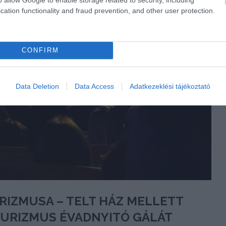
cation functionality and fraud prevention, and other user protection.
CONFIRM
Data Deletion
Data Access
Adatkezeklési tájékoztató
URIZMUSA – TELT HÁZ MELLETT
 TURIZMUS ÉVADNYITÓ GÁLÁT