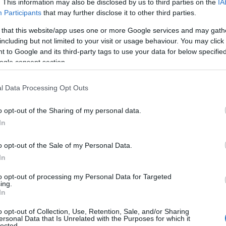
. This information may also be disclosed by us to third parties on the
IA
Participants
that may further disclose it to other third parties.
 that this website/app uses one or more Google services and may gath
including but not limited to your visit or usage behaviour. You may click 
 to Google and its third-party tags to use your data for below specifi
ogle consent section.
l Data Processing Opt Outs
o opt-out of the Sharing of my personal data.
In
ERRE TART A TURIZMUS JÖVŐJE
o opt-out of the Sale of my Personal Data.
In
Kassay Tamás
to opt-out of processing my Personal Data for Targeted
a helyi élmények és a fenntartható működés egyszerre
ing.
In
l és a rájuk adható gyakorlati válaszokról szólt a Visit
ása, amelynek a lillafüredi Hotel Palota adott
o opt-out of Collection, Use, Retention, Sale, and/or Sharing
ersonal Data that Is Unrelated with the Purposes for which it
a meg, hogyan válhatnak a természeti értékek, a helyi
lected.