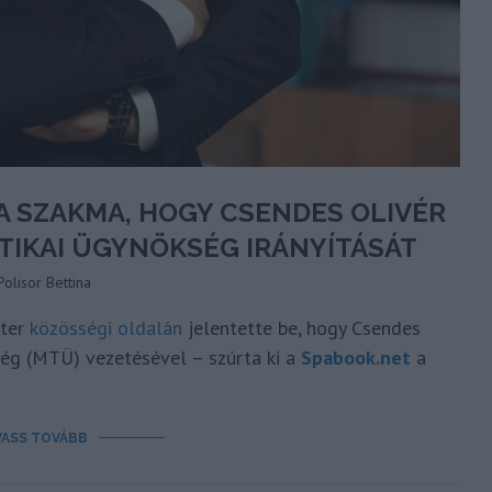
 SZAKMA, HOGY CSENDES OLIVÉR
ZTIKAI ÜGYNÖKSÉG IRÁNYÍTÁSÁT
Polisor Bettina
zter
közösségi oldalán
jelentette be, hogy Csendes
ség (MTÜ) vezetésével – szúrta ki a
Spabook.net
a
VASS TOVÁBB