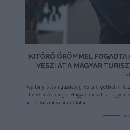
KITÖRŐ ÖRÖMMEL FOGADTA A
VESZI ÁT A MAGYAR TURIS
írta
Kapitány István gazdasági és energetikai minis
Olivért bízta meg a Magyar Turisztikai Ügynök
hírt
a Turizmus.com oldalán.
OL