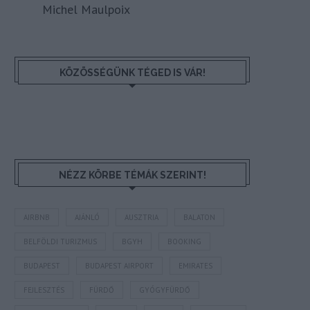
Michel Maulpoix
KÖZÖSSÉGÜNK TÉGED IS VÁR!
NÉZZ KÖRBE TÉMÁK SZERINT!
AIRBNB
AJÁNLÓ
AUSZTRIA
BALATON
BELFÖLDI TURIZMUS
BGYH
BOOKING
BUDAPEST
BUDAPEST AIRPORT
EMIRATES
FEJLESZTÉS
FÜRDŐ
GYÓGYFÜRDŐ