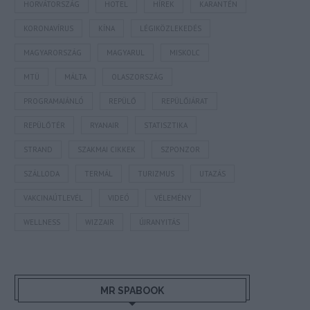
HORVÁTORSZÁG
HOTEL
HÍREK
KARANTÉN
KORONAVÍRUS
KÍNA
LÉGIKÖZLEKEDÉS
MAGYARORSZÁG
MAGYARUL
MISKOLC
MTÜ
MÁLTA
OLASZORSZÁG
PROGRAMAJÁNLÓ
REPÜLŐ
REPÜLŐJÁRAT
REPÜLŐTÉR
RYANAIR
STATISZTIKA
STRAND
SZAKMAI CIKKEK
SZPONZOR
SZÁLLODA
TERMÁL
TURIZMUS
UTAZÁS
VAKCINAÚTLEVÉL
VIDEÓ
VÉLEMÉNY
WELLNESS
WIZZAIR
ÚJRANYITÁS
MR SPABOOK