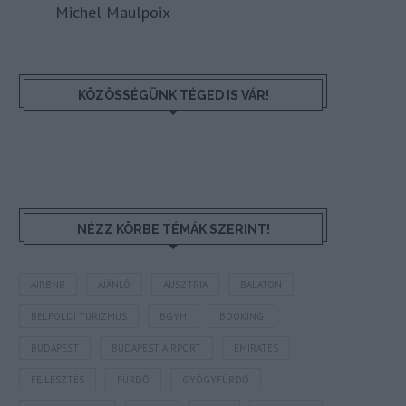
Michel Maulpoix
KÖZÖSSÉGÜNK TÉGED IS VÁR!
NÉZZ KÖRBE TÉMÁK SZERINT!
AIRBNB
AJÁNLÓ
AUSZTRIA
BALATON
BELFÖLDI TURIZMUS
BGYH
BOOKING
BUDAPEST
BUDAPEST AIRPORT
EMIRATES
FEJLESZTÉS
FÜRDŐ
GYÓGYFÜRDŐ