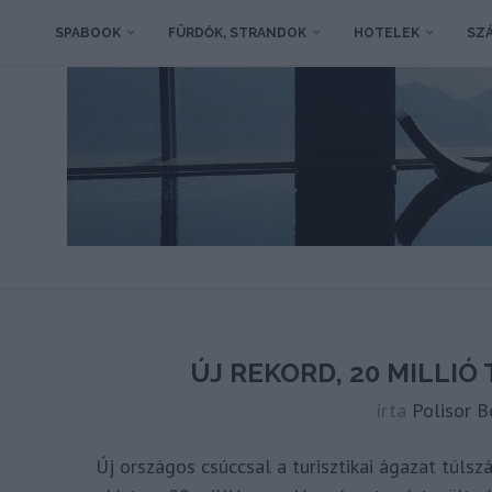
SPABOOK
FÜRDŐK, STRANDOK
HOTELEK
SZÁ
ÚJ REKORD, 20 MILLI
írta
Polisor B
Új országos csúccsal a turisztikai ágazat túlsz