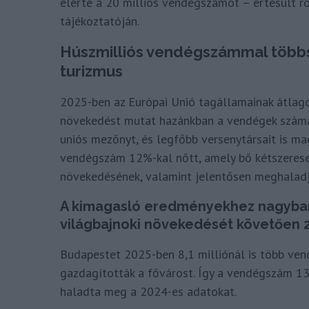
elérte a 20 milliós vendégszámot – értesült r
tájékoztatóján.
Húszmilliós vendégszámmal többs
turizmus
2025-ben az Európai Unió tagállamainak átlago
növekedést mutat hazánkban a vendégek száma
uniós mezőnyt, és legfőbb versenytársait is ma
vendégszám 12%-kal nőtt, amely bő kétszerese 
növekedésének, valamint jelentősen meghaladj
A kimagasló eredményekhez nagyban 
világbajnoki növekedését követően 
Budapestet 2025-ben 8,1 milliónál is több vend
gazdagították a fővárost. Így a vendégszám 1
haladta meg a 2024-es adatokat.