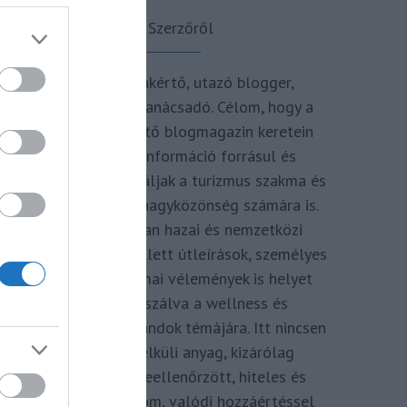
A Szerzőről
Turisztikai szakértő, utazó blogger,
vendégélmény tanácsadó. Célom, hogy a
kategória teremtő blogmagazin keretein
belül hiteles információ forrásul és
inspirációul szolgáljak a turizmus szakma és
az utazni vágyó nagyközönség számára is.
Repertoáromban hazai és nemzetközi
turizmus hírek mellett útleírások, személyes
ajánlók és szakmai vélemények is helyet
kapnak, fókuszálva a wellness és
termálfürdők, strandok témájára. Itt nincsen
hivatkozás nélküli anyag, kizárólag
többszörösen leellenőrzött, hiteles és
minőségi tartalom, valódi hozzáértéssel