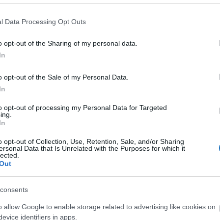
l Data Processing Opt Outs
o opt-out of the Sharing of my personal data.
In
o opt-out of the Sale of my Personal Data.
In
to opt-out of processing my Personal Data for Targeted
ing.
In
o opt-out of Collection, Use, Retention, Sale, and/or Sharing
ersonal Data that Is Unrelated with the Purposes for which it
lected.
Out
25. évi turisztikai gyorstájékoztatón
consents
elül a magyarországi szálláshelyekre érkező külföldi
o allow Google to enable storage related to advertising like cookies on
illiót. A belföldi utazók száma meghaladta a 10
evice identifiers in apps.