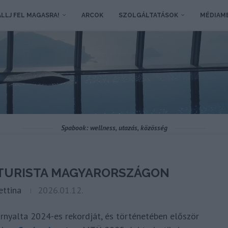
LLJ FEL MAGASRA!
ARCOK
SZOLGÁLTATÁSOK
MÉDIAM
Spabook: wellness, utazás, közösség
Ó TURISTA MAGYARORSZÁGON
ettina
2026.01.12.
árnyalta 2024-es rekordját, és történetében először