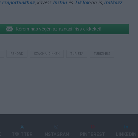
z csoportunkhoz
, kövess
Instán
és
TikTok
-on is,
iratkozz
Kérem nap végén az aznapi friss cikkeket!
REKORD
SZAKMAI CIKKEK
TURISTA
TURIZMUS
K
TWITTER
INSTAGRAM
PINTEREST
LINKEDIN