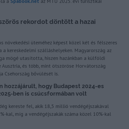
óla a
Spabook.net
az MTÜ 2025. évi turisztikai
zörös rekordot döntött a hazai
s növekedési üteméhez képest közel két és félszeres
 a kereskedelmi szálláshelyeken. Magyarország az
ga mögé utasította, hiszen hazánkban a külföldi
Ausztria, és több, mint ötszöröse Horvátország
a Csehország bővülését is.
hozzájárult, hogy Budapest 2024-es
2025-ben is csúcsformában volt
ég kereste fel, akik 18,5 millió vendégéjszakával
3%-kal, míg a vendégéjszakák száma közel 10%-kal