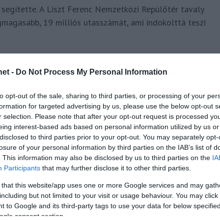
 segítette. A Liszt Ferenc Nemzetközi Repülőtér tavaly
gmagasabb, 19 milliós utasszámát, ami indokolttá teszi
a vendégéjszakák számát tekintve Siófok
víz és Hajdúszoboszló, de Balatonfüred
et -
Do Not Process My Personal Information
to opt-out of the sale, sharing to third parties, or processing of your per
l többet, mint egy évvel korábban. Többek között ennek
formation for targeted advertising by us, please use the below opt-out s
r selection. Please note that after your opt-out request is processed y
tek meg a BAHART
személyhajó- és kompforgalmában.
eing interest-based ads based on personal information utilized by us or
disclosed to third parties prior to your opt-out. You may separately opt-
losure of your personal information by third parties on the IAB’s list of
. This information may also be disclosed by us to third parties on the
IA
Participants
that may further disclose it to other third parties.
 that this website/app uses one or more Google services and may gath
including but not limited to your visit or usage behaviour. You may click 
 to Google and its third-party tags to use your data for below specifi
ogle consent section.