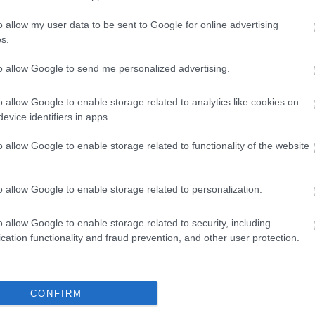
ma majdnem 2%-kal több, mint 2024-ben.
o allow my user data to be sent to Google for online advertising
dött, a bruttó hazai termékhez való hozzájárulása
s.
dik forint, ami a GDP-ben megjelenik, ma már a
to allow Google to send me personalized advertising.
etlen és közvetett módon adja a központi költségvetés
o allow Google to enable storage related to analytics like cookies on
evice identifiers in apps.
több, mint 21 ezer fejlesztés jutott összesen közel
sztikai Hitelközponton keresztül pedig 2,5%-os, kedvező
o allow Google to enable storage related to functionality of the website
lgáltatók versenyképességét.
o allow Google to enable storage related to personalization.
o allow Google to enable storage related to security, including
cation functionality and fraud prevention, and other user protection.
CONFIRM