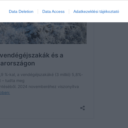
Data Deletion
Data Access
Adatkezeklési tájékoztató