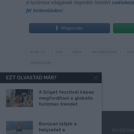
A turizmus világának inspiráló híreiért
csatlakoz
fel hírlevelünkre
!
Megosztás
20 MILLIÓ
2025
HÍREK
MAGYARORSZÁG
MTÜ
VENDÉGSZÁM
EZT OLVASTAD MÁR?
A Sziget fesztivál képes
megfordítani a globális
turizmus trendet
Borúsan látják a
helyzetet a
FACEBOO