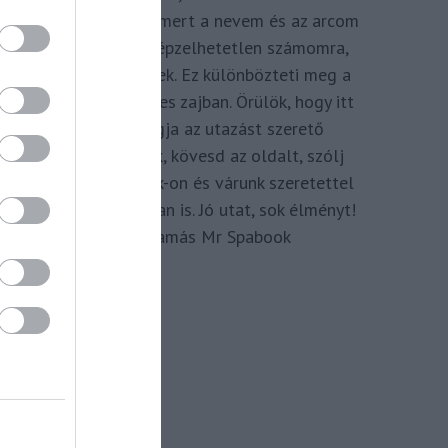
megkomponálva, mert a nevem és az arcom
adom hozzá. Elképzelhetetlen számomra,
hogy ne így tegyek. Ez különbözteti meg a
Spabook-ot a netes zajban. Örülök, hogy itt
vagy, légy tagja az utazást szerető
Közösségünknek, kövesd az oldalt, szólj
hozzá a Facebook-on és várunk szeretettel
zárt csoportunkban is. Jó utat, sok élményt!
Kassay Tamás Mr Spabook