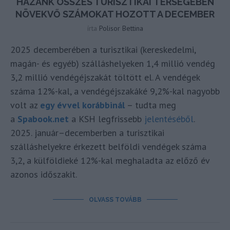
HAZÁNK ÖSSZES TURISZTIKAI TÉRSÉGÉBEN
NÖVEKVŐ SZÁMOKAT HOZOTT A DECEMBER
írta
Polisor Bettina
2025 decemberében a turisztikai (kereskedelmi,
magán- és egyéb) szálláshelyeken 1,4 millió vendég
3,2 millió vendégéjszakát töltött el. A vendégek
száma 12%-kal, a vendégéjszakáké 9,2%-kal nagyobb
volt az
egy évvel korábbinál
– tudta meg
a
Spabook.net
a KSH legfrissebb
jelentéséből
.
2025. január–decemberben a turisztikai
szálláshelyekre érkezett belföldi vendégek száma
3,2, a külföldieké 12%-kal meghaladta az előző év
azonos időszakit.
OLVASS TOVÁBB