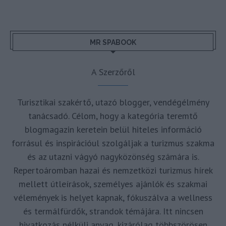
MR SPABOOK
A Szerzőről
Turisztikai szakértő, utazó blogger, vendégélmény
tanácsadó. Célom, hogy a kategória teremtő
blogmagazin keretein belül hiteles információ
forrásul és inspirációul szolgáljak a turizmus szakma
és az utazni vágyó nagyközönség számára is.
Repertoáromban hazai és nemzetközi turizmus hírek
mellett útleírások, személyes ajánlók és szakmai
vélemények is helyet kapnak, fókuszálva a wellness
és termálfürdők, strandok témájára. Itt nincsen
hivatkozás nélküli anyag, kizárólag többszörösen