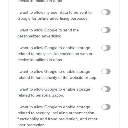
device identifiers in apps.
I want to allow my user data to be sent to
Google for online advertising purposes.
I want to allow Google to send me
personalized advertising.
MINDEN TURISZTIKAI TÉRSÉGBEN NŐTT A
I want to allow Google to enable storage
VENDÉGEK SZÁMA OKTÓBERBEN
related to analytics like cookies on web or
device identifiers in apps.
írta
Polisor Bettina
I want to allow Google to enable storage
2025 októberében a turisztikai (kereskedelmi, magán-
related to functionality of the website or app.
és egyéb) szálláshelyeken közel 1,7 millió vendég
3,8 millió vendégéjszakát töltött el. A vendégek
I want to allow Google to enable storage
related to personalization.
száma 11, a vendégéjszakáké 10%-kal több volt
az
egy évvel korábbinál
, amelyhez az október 23-ai
I want to allow Google to enable storage
ünnepnaphoz kötődő hosszú hétvége is hozzájárult.
related to security, including authentication
functionality and fraud prevention, and other
2025. január–októberben a turisztikai szálláshelyekre
user protection.
érkezett belföldi vendégek száma 3%-kal, a