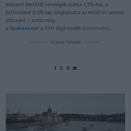
érkezett belföldi vendégek száma 3,9%-kal, a
külföldieké 0,3%-kal meghaladta az előző év azonos
időszakit – tudta meg
a
Spabook.net
a KSH legfrissebb
jelentéséből
.
OLVASS TOVÁBB