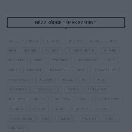
NÉZZ KÖRBE TÉMÁK SZERINT!
AIRBNB
AJÁNLÓ
AUSZTRIA
BALATON
BELFÖLDI TURIZMUS
BGYH
BOOKING
BUDAPEST
BUDAPEST AIRPORT
EMIRATES
FEJLESZTÉS
FÜRDŐ
GYÓGYFÜRDŐ
HORVÁTORSZÁG
HOTEL
HÍREK
KARANTÉN
KORONAVÍRUS
KÍNA
LÉGIKÖZLEKEDÉS
MAGYARORSZÁG
MAGYARUL
MISKOLC
MTÜ
MÁLTA
OLASZORSZÁG
PROGRAMAJÁNLÓ
REPÜLŐ
REPÜLŐJÁRAT
REPÜLŐTÉR
RYANAIR
STATISZTIKA
STRAND
SZAKMAI CIKKEK
SZPONZOR
SZÁLLODA
TERMÁL
TURIZMUS
UTAZÁS
VAKCINAÚTLEVÉL
VIDEÓ
VÉLEMÉNY
WELLNESS
WIZZAIR
ÚJRANYITÁS