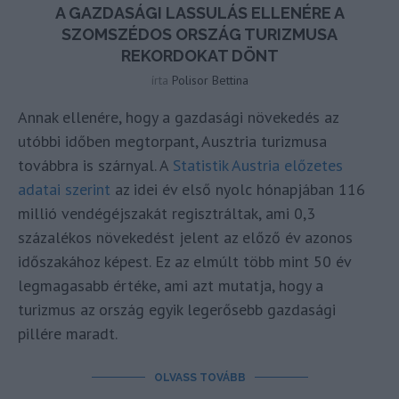
A GAZDASÁGI LASSULÁS ELLENÉRE A
SZOMSZÉDOS ORSZÁG TURIZMUSA
REKORDOKAT DÖNT
írta
Polisor Bettina
Annak ellenére, hogy a gazdasági növekedés az
utóbbi időben megtorpant, Ausztria turizmusa
továbbra is szárnyal. A
Statistik Austria előzetes
adatai szerint
az idei év első nyolc hónapjában 116
millió vendégéjszakát regisztráltak, ami 0,3
százalékos növekedést jelent az előző év azonos
időszakához képest. Ez az elmúlt több mint 50 év
legmagasabb értéke, ami azt mutatja, hogy a
turizmus az ország egyik legerősebb gazdasági
pillére maradt.
OLVASS TOVÁBB