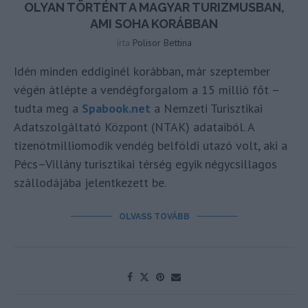
OLYAN TÖRTÉNT A MAGYAR TURIZMUSBAN,
AMI SOHA KORÁBBAN
írta
Polisor Bettina
Idén minden eddiginél korábban, már szeptember
végén átlépte a vendégforgalom a 15 millió főt –
tudta meg a
Spabook.net
a Nemzeti Turisztikai
Adatszolgáltató Központ (NTAK) adataiból. A
tizenötmilliomodik vendég belföldi utazó volt, aki a
Pécs–Villány turisztikai térség egyik négycsillagos
szállodájába jelentkezett be.
OLVASS TOVÁBB