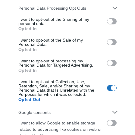
novemberéhez viszonyítva a belföldi vendégek
Please note that this website/app uses one or more Google
Personal Data Processing Opt Outs
száma a Győr–Pannonhalma turisztikai térségben,
services and may gather and store information including but
not limited to your visit or usage behaviour. You may click to
I want to opt-out of the Sharing of my
a külföldi vendégek száma pedig Budapest
personal data.
grant or deny consent to Google and its third-party tags to
környékén és a Mátra–Bükk térségben nőtt a
Opted In
use your data for below specified purposes in below Google
legnagyobb mértékben.
consent section.
I want to opt-out of the Sale of my
Personal Data.
Opted In
OLVASS TOVÁBB
I want to opt-out of processing my
Personal Data for Targeted Advertising.
Opted In
I want to opt-out of Collection, Use,
Retention, Sale, and/or Sharing of my
Personal Data that Is Unrelated with the
Purposes for which it was collected.
Opted Out
Google consents
I want to allow Google to enable storage
related to advertising like cookies on web or