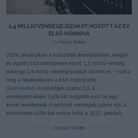
2,4 MILLIÓ VENDÉGÉJSZAKÁT HOZOTT AZ ÉV
ELSŐ HÓNAPJA
írta
Polisor Bettina
2026 januárjában a turisztikai (kereskedelmi, magán-
és egyéb) szálláshelyeken közel 1,1 millió vendég
mintegy 2,4 millió vendégéjszakát töltött el – tudta
meg a
Spabook.net
a KSH legfrissebb
jelentéséből
. A vendégek száma 5,3, a
vendégéjszakáké 3,6%-kal nagyobb volt az
egy
évvel korábbinál
. A belföldi vendégek száma 4,6, a
külföldieké 6,0%-kal múlta felül a 2025. januárit.
OLVASS TOVÁBB