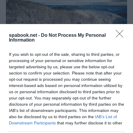
spabook.net -
Do Not Process My Personal
Information
If you wish to opt-out of the sale, sharing to third parties, or
processing of your personal or sensitive information for
targeted advertising by us, please use the below opt-out
section to confirm your selection. Please note that after your
NOVEMBERBEN IS NŐTT A VENDÉGÉJSZAKÁK
opt-out request is processed you may continue seeing
ÉS A VENDÉGEK SZÁMA MAGYARORSZÁGON
interest-based ads based on personal information utilized by
us or personal information disclosed to third parties prior to
írta
Polisor Bettina
your opt-out. You may separately opt-out of the further
disclosure of your personal information by third parties on the
A vendégek száma (közel 1,4 millió) 7,9 %-kal, a
IAB’s list of downstream participants. This information may
vendégéjszakáké (3 millió) 5,8%-kal meghaladta
az
also be disclosed by us to third parties on the
IAB’s List of
egy évvel korábbit
– tudta meg
Downstream Participants
that may further disclose it to other
a
Spabook.net
a
KSH
legfrissebb jelentéséből. 2024
third parties.