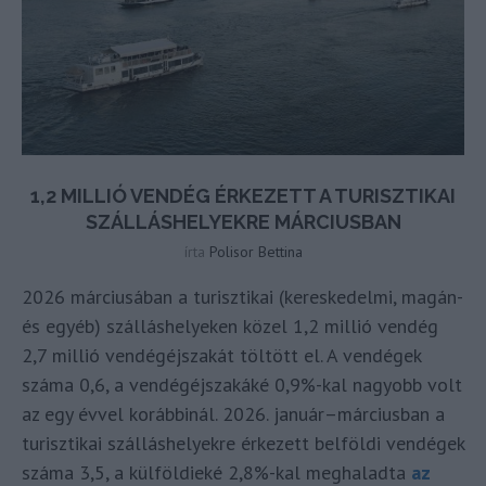
1,2 MILLIÓ VENDÉG ÉRKEZETT A TURISZTIKAI
SZÁLLÁSHELYEKRE MÁRCIUSBAN
írta
Polisor Bettina
2026 márciusában a turisztikai (kereskedelmi, magán-
és egyéb) szálláshelyeken közel 1,2 millió vendég
2,7 millió vendégéjszakát töltött el. A vendégek
száma 0,6, a vendégéjszakáké 0,9%-kal nagyobb volt
az egy évvel korábbinál. 2026. január–márciusban a
turisztikai szálláshelyekre érkezett belföldi vendégek
száma 3,5, a külföldieké 2,8%-kal meghaladta
az