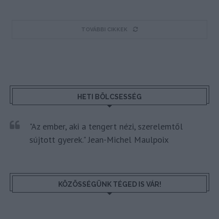
TOVÁBBI CIKKEK
HETI BÖLCSESSÉG
"Az ember, aki a tengert nézi, szerelemtől
sújtott gyerek." Jean-Michel Maulpoix
KÖZÖSSÉGÜNK TÉGED IS VÁR!