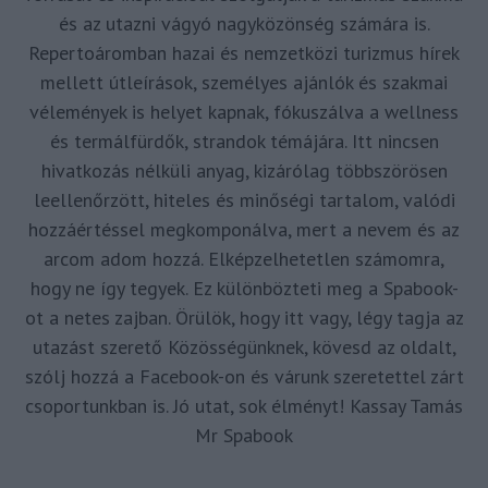
és az utazni vágyó nagyközönség számára is.
Repertoáromban hazai és nemzetközi turizmus hírek
mellett útleírások, személyes ajánlók és szakmai
vélemények is helyet kapnak, fókuszálva a wellness
és termálfürdők, strandok témájára. Itt nincsen
hivatkozás nélküli anyag, kizárólag többszörösen
leellenőrzött, hiteles és minőségi tartalom, valódi
hozzáértéssel megkomponálva, mert a nevem és az
arcom adom hozzá. Elképzelhetetlen számomra,
hogy ne így tegyek. Ez különbözteti meg a Spabook-
ot a netes zajban. Örülök, hogy itt vagy, légy tagja az
utazást szerető Közösségünknek, kövesd az oldalt,
szólj hozzá a Facebook-on és várunk szeretettel zárt
csoportunkban is. Jó utat, sok élményt! Kassay Tamás
Mr Spabook