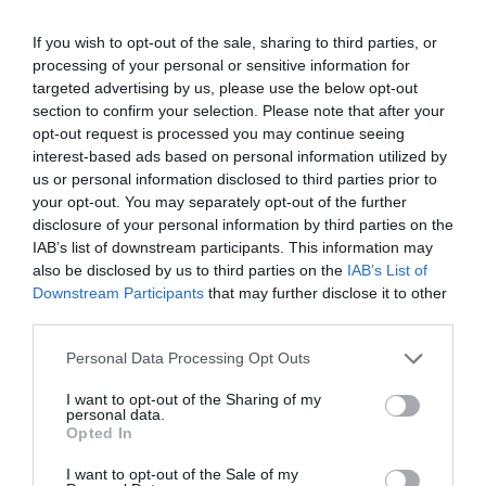
regisztráltak. Utóbbiak 85%-a szállodákhoz kötődött,
ahol a külföldi vendégek által eltöltött éjszakák
If you wish to opt-out of the sale, sharing to third parties, or
processing of your personal or sensitive information for
száma 11%-kal nagyobb volt az egy évvel korábbinál.
targeted advertising by us, please use the below opt-out
section to confirm your selection. Please note that after your
A magán- és egyéb szálláshelyeken eltöltött
opt-out request is processed you may continue seeing
külföldivendég-éjszakák száma 24%-kal nőtt 2023
interest-based ads based on personal information utilized by
októberéhez mérten. A külföldivendég-éjszakák
us or personal information disclosed to third parties prior to
your opt-out. You may separately opt-out of the further
száma az előző év azonos időszakához viszonyítva a
disclosure of your personal information by third parties on the
legerőteljesebben Gyula és térségében emelkedett
IAB’s list of downstream participants. This information may
(20%-kal), a leginkább pedig a Budapest környéke
also be disclosed by us to third parties on the
IAB’s List of
turisztikai térségben esett vissza (11%-kal).
Downstream Participants
that may further disclose it to other
third parties.
A Balatonnál 16, Budapesten 15%-kal nőtt a
turisztikai szálláshelyeken eltöltött külföldivendég-
Please note that this website/app uses one or more Google
Personal Data Processing Opt Outs
services and may gather and store information including but
éjszakák száma, az utóbbi növekedéshez a
not limited to your visit or usage behaviour. You may click to
I want to opt-out of the Sharing of my
fővárosban rendezett jelentős sportesemények is
personal data.
grant or deny consent to Google and its third-party tags to
Opted In
hozzájárultak.
use your data for below specified purposes in below Google
consent section.
I want to opt-out of the Sale of my