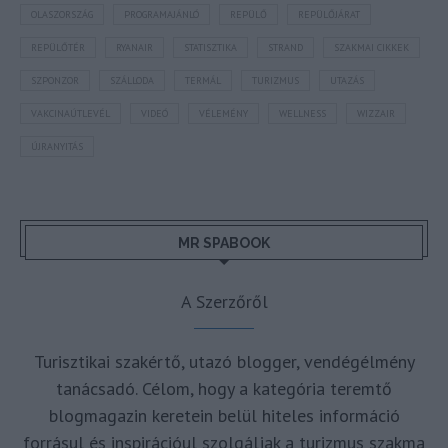
OLASZORSZÁG
PROGRAMAJÁNLÓ
REPÜLŐ
REPÜLŐJÁRAT
REPÜLŐTÉR
RYANAIR
STATISZTIKA
STRAND
SZAKMAI CIKKEK
SZPONZOR
SZÁLLODA
TERMÁL
TURIZMUS
UTAZÁS
VAKCINAÚTLEVÉL
VIDEÓ
VÉLEMÉNY
WELLNESS
WIZZAIR
ÚJRANYITÁS
MR SPABOOK
A Szerzőről
Turisztikai szakértő, utazó blogger, vendégélmény
tanácsadó. Célom, hogy a kategória teremtő
blogmagazin keretein belül hiteles információ
forrásul és inspirációul szolgáljak a turizmus szakma