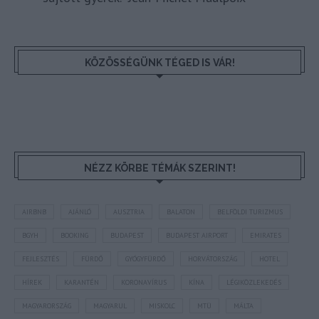
KÖZÖSSÉGÜNK TÉGED IS VÁR!
NÉZZ KÖRBE TÉMÁK SZERINT!
AIRBNB
AJÁNLÓ
AUSZTRIA
BALATON
BELFÖLDI TURIZMUS
BGYH
BOOKING
BUDAPEST
BUDAPEST AIRPORT
EMIRATES
FEJLESZTÉS
FÜRDŐ
GYÓGYFÜRDŐ
HORVÁTORSZÁG
HOTEL
HÍREK
KARANTÉN
KORONAVÍRUS
KÍNA
LÉGIKÖZLEKEDÉS
MAGYARORSZÁG
MAGYARUL
MISKOLC
MTÜ
MÁLTA