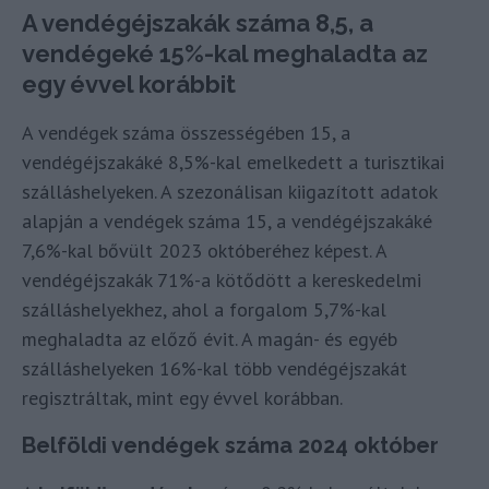
A vendégéjszakák száma 8,5, a
vendégeké 15%-kal meghaladta az
egy évvel korábbit
A vendégek száma összességében 15, a
vendégéjszakáké 8,5%-kal emelkedett a turisztikai
szálláshelyeken. A szezonálisan kiigazított adatok
alapján a vendégek száma 15, a vendégéjszakáké
7,6%-kal bővült 2023 októberéhez képest. A
vendégéjszakák 71%-a kötődött a kereskedelmi
szálláshelyekhez, ahol a forgalom 5,7%-kal
meghaladta az előző évit. A magán- és egyéb
szálláshelyeken 16%-kal több vendégéjszakát
regisztráltak, mint egy évvel korábban.
Belföldi vendégek száma 2024 október