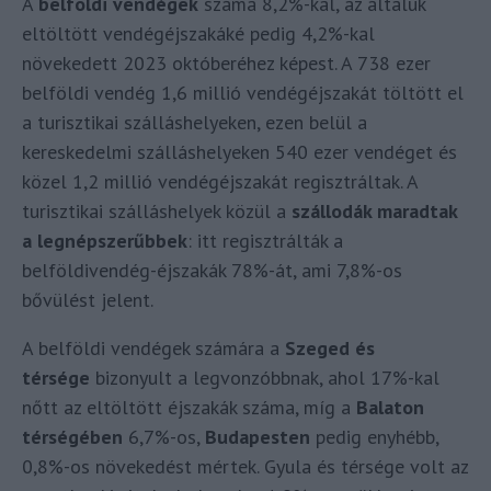
A
belföldi vendégek
száma 8,2%-kal, az általuk
eltöltött vendégéjszakáké pedig 4,2%-kal
növekedett 2023 októberéhez képest. A 738 ezer
belföldi vendég 1,6 millió vendégéjszakát töltött el
a turisztikai szálláshelyeken, ezen belül a
kereskedelmi szálláshelyeken 540 ezer vendéget és
közel 1,2 millió vendégéjszakát regisztráltak. A
turisztikai szálláshelyek közül a
szállodák maradtak
a legnépszerűbbek
: itt regisztrálták a
belföldivendég-éjszakák 78%-át, ami 7,8%-os
bővülést jelent.
A belföldi vendégek számára a
Szeged és
térsége
bizonyult a legvonzóbbnak, ahol 17%-kal
nőtt az eltöltött éjszakák száma, míg a
Balaton
térségében
6,7%-os,
Budapesten
pedig enyhébb,
0,8%-os növekedést mértek. Gyula és térsége volt az