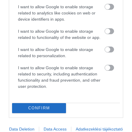
I want to allow Google to enable storage
related to analytics like cookies on web or
device identifiers in apps.
I want to allow Google to enable storage
related to functionality of the website or app.
I want to allow Google to enable storage
related to personalization.
I want to allow Google to enable storage
related to security, including authentication
functionality and fraud prevention, and other
user protection.
A turizmus világának híreiért
csatlakozz csoportunkhoz
,
CONFIRM
kövess
Instán
és
TikTok
-on is,
iratkozz fel hírlevelünkre
!
Data Deletion
Data Access
Adatkezeklési tájékoztató