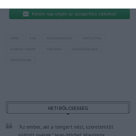
Megosztás
Kérem nap végén az aznapi friss cikkeket!
HÍREK
KSH
MAGYARORSZÁG
STATISZTIKA
SZAKMAI CIKKEK
TURIZMUS
VENDÉGÉJSZAKA
VENDÉGSZÁM
HETI BÖLCSESSÉG
"Az ember, aki a tengert nézi, szerelemtől
sújtott gyerek." Jean-Michel Maulpoix