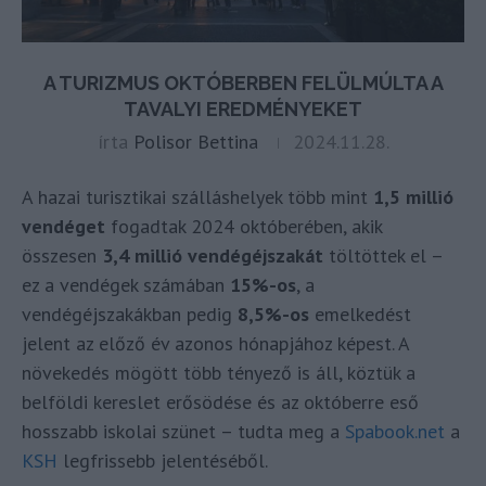
A TURIZMUS OKTÓBERBEN FELÜLMÚLTA A
TAVALYI EREDMÉNYEKET
írta
Polisor Bettina
2024.11.28.
A hazai turisztikai szálláshelyek több mint
1,5 millió
vendéget
fogadtak 2024 októberében, akik
összesen
3,4 millió vendégéjszakát
töltöttek el –
ez a vendégek számában
15%-os
, a
vendégéjszakákban pedig
8,5%-os
emelkedést
jelent az előző év azonos hónapjához képest. A
növekedés mögött több tényező is áll, köztük a
belföldi kereslet erősödése és az októberre eső
hosszabb iskolai szünet – tudta meg a
Spabook.net
a
KSH
legfrissebb jelentéséből.