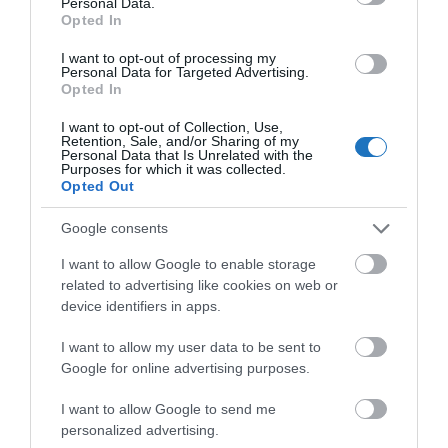
A turisztikai szálláshelyek
91 milliárd forintos
Personal Data.
Opted In
összes bruttó árbevétele
21%-kal haladta meg a
2023-as októberi adatot. A belföldi turisták körében
I want to opt-out of processing my
Personal Data for Targeted Advertising.
népszerű
Széchenyi Pihenőkártyával
14%-kal
Opted In
többet, összesen 2,9 milliárd forintot költöttek.
I want to opt-out of Collection, Use,
Retention, Sale, and/or Sharing of my
2024 első tíz hónapjában a vendégéjszakák száma
Personal Data that Is Unrelated with the
Purposes for which it was collected.
összesen
5,3%-kal
emelkedett, elérve a
38,5 milliót
.
Opted Out
A belföldi turisták 1,9%-kal, a külföldiek pedig
Google consents
jelentős, 9%-os növekedést mutattak.
I want to allow Google to enable storage
related to advertising like cookies on web or
device identifiers in apps.
I want to allow my user data to be sent to
Google for online advertising purposes.
I want to allow Google to send me
personalized advertising.