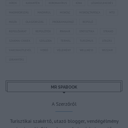
HÍREK
KARANTÉN
KORONAVÍRUS
KÍNA
LÉGIKÖZLEKEDÉS
MAGYARORSZÁG
MAGYARUL
MISKOLC
MISKOLCTAPOLCA
MTÜ
MÁLTA
OLASZORSZÁG
PROGRAMAJÁNLÓ
REPÜLŐ
REPÜLŐJÁRAT
REPÜLŐTÉR
RYANAIR
STATISZTIKA
STRAND
SZAKMAI CIKKEK
SZÁLLODA
TERMÁL
TURIZMUS
UTAZÁS
VAKCINAÚTLEVÉL
VIDEÓ
VÉLEMÉNY
WELLNESS
WIZZAIR
ÚJRANYITÁS
MR SPABOOK
A Szerzőről
Turisztikai szakértő, utazó blogger, vendégélmény