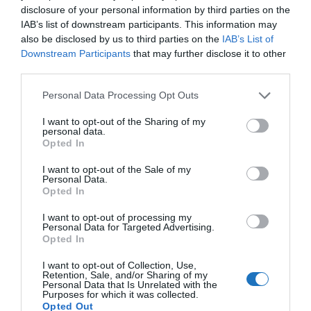
túlmenően gondoskodniuk kell folyamatosan, 0-24
disclosure of your personal information by third parties on the
IAB’s list of downstream participants. This information may
órában elérhető diszpécserszolgálatról és
also be disclosed by us to third parties on the
IAB’s List of
házirendről – áll a várhatóan hamarosan életbe lépő
Downstream Participants
that may further disclose it to other
Airbnb szabályozás tervezetében. Ez az a pont, ami
third parties.
sokak számára okozhat majd álmatlan éjszakákat,
Please note that this website/app uses one or more Google
Personal Data Processing Opt Outs
illetve leleményes vállalkozók számára üzleti
services and may gather and store information including but
lehetőséget jelenthet.
not limited to your visit or usage behaviour. You may click to
I want to opt-out of the Sharing of my
personal data.
grant or deny consent to Google and its third-party tags to
Opted In
A konkrét pontokat látva, azt kell, hogy mondjam, a
use your data for below specified purposes in below Google
consent section.
témában korábban közzétett írásom értő fülekre
I want to opt-out of the Sale of my
Personal Data.
talált az éterben, de legalábbis hasonló irányban
Opted In
gondolkodtak a döntéshozók is. Amikor a budapesti
I want to opt-out of processing my
AirBnb szabályozás ötlete még 2020-ban először
Personal Data for Targeted Advertising.
Opted In
felmerült, azonnal reagáltam rá turizmus szakmai
oldalról részletes
véleménycikk
formájában:
I want to opt-out of Collection, Use,
Retention, Sale, and/or Sharing of my
Personal Data that Is Unrelated with the
Purposes for which it was collected.
Opted Out