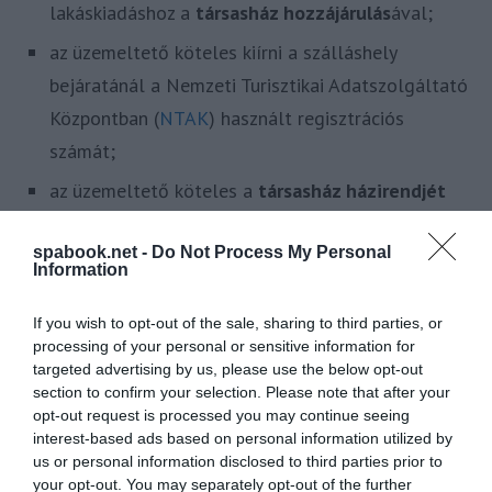
lakáskiadáshoz a
társasház hozzájárulás
ával;
az üzemeltető köteles kiírni a szálláshely
bejáratánál a Nemzeti Turisztikai Adatszolgáltató
Központban (
NTAK
) használt regisztrációs
számát;
az üzemeltető köteles a
társasház házirendjét
angolul kifüggeszteni
a szálláshelyen;
spabook.net -
Do Not Process My Personal
az üzemeltető köteles 24 órás rendelkezésre
Information
állást biztosítani a társasház lakóinak, és saját
If you wish to opt-out of the sale, sharing to third parties, or
vagy megbízottjának telefonszámát közzétenni
processing of your personal or sensitive information for
a szálláshely bejáratánál
.
targeted advertising by us, please use the below opt-out
section to confirm your selection. Please note that after your
Azoknak, akik ilyen, rövid távú lakáskiadás
opt-out request is processed you may continue seeing
interest-based ads based on personal information utilized by
formájában szeretnék hasznosítani lakásukat, a
us or personal information disclosed to third parties prior to
társasház engedélyén és a szálláshely bejegyzésén
your opt-out. You may separately opt-out of the further