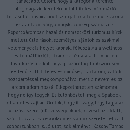
tanácsadó. Célom, hogy a kategória teremtő
blogmagazin keretein belül hiteles információ
forrásul és inspirációul szolgáljak a turizmus szakma
és az utazni vágyó nagyközönség számára is.
Repertoáromban hazai és nemzetközi turizmus hírek
mellett útleírások, személyes ajánlók és szakmai
vélemények is helyet kapnak, fókuszálva a wellness
és termálfürdők, strandok témájára. Itt nincsen
hivatkozás nélküli anyag, kizárólag többszörösen
leellenőrzött, hiteles és minőségi tartalom, valódi
hozzáértéssel megkomponálva, mert a nevem és az
arcom adom hozzá. Elképzelhetetlen számomra,
hogy ne így tegyek. Ez különbözteti meg a Spabook-
ot a netes zajban. Örülök, hogy itt vagy, légy tagja az
utazást szerető Közösségünknek, kövesd az oldalt,
szólj hozzá a Facebook-on és várunk szeretettel zárt
csoportunkban is. Jó utat, sok élményt! Kassay Tamás