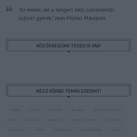
"Az ember, aki a tengert nézi, szerelemtől
sújtott gyerek." Jean-Michel Maulpoix
KÖZÖSSÉGÜNK TÉGED IS VÁR!
NÉZZ KÖRBE TÉMÁK SZERINT!
AIRBNB
AJÁNLÓ
AUSZTRIA
BALATON
BELFÖLDI TURIZMUS
BGYH
BOOKING
BUDAPEST
BUDAPEST AIRPORT
EMIRATES
FEJLESZTÉS
FÜRDŐ
GYÓGYFÜRDŐ
HORVÁTORSZÁG
HOTEL