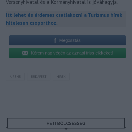
Versenyhivatal és a Kormányhivatal is jóváhagyja.
Itt lehet és érdemes csatlakozni a Turizmus hírek
hitelesen csoporthoz.
Megosztás
Kérem nap végén az aznapi friss cikkeket!
AIRBNB
BUDAPEST
HÍREK
HETI BÖLCSESSÉG