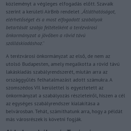
közleményt a végleges elfogadás előtt. Szavaik
szerint a kerületi AirBnb rendelet „
Átláthatóságot,
elérhetőséget és a most elfogadott szabályok
betartását szabja feltételként a terézvárosi
önkormányzat a jövőben a rövid távú
szálláskiadáshoz
.”
A terézvárosi önkormányzat az első, de nem az
utolsó Budapesten, amely megalkotta a rövid távú
lakáskiadás szabályrendszerét, miután arra az
országgyűlés felhatalmazást adott számukra. A
szomszédos VII. kerülettel is egyeztetett az
önkormányzat a szabályozás részleteiről, hiszen a cél
az egységes szabályrendszer kialakítása a
belvárosban. Tehát, számíthatunk arra, hogy a példát
más városrészek is követni fogják.