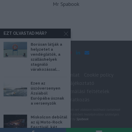
Mr Spabook
EZT OLVASTAD MÁR?
Borúsan látják a
helyzetet a
vendéglátók, a
szálláshelyek
stagnáló
várakozással...
Impresszum
Médiaajánlat
Cookie policy
Adatkezelési tájékoztató
Ezen az
úszóversenyen
Szerzői jogok, felhasználási feltételek
Ázsiából
Európába úsznak
Hírlevél feliratkozás
a versenyzők
@2020 - Minden jog fenntartva. A Spabook.net oldalain található tartalmak
felhasználásához, újraközléséhez a szerző írásbeli hozzájárulása szükséges.
Miskolcon debütál
All Rights Reserved by
Spabook
az új Moto-Rock
Fesztivál, két