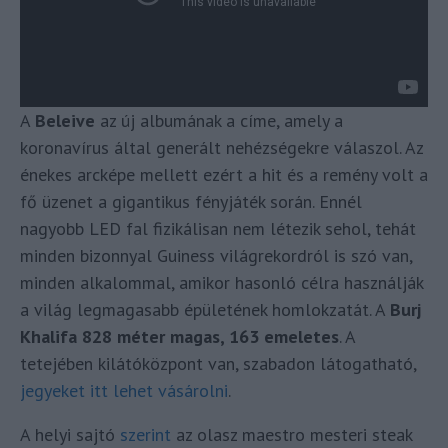
A
Beleive
az új albumának a címe, amely a
koronavírus által generált nehézségekre válaszol. Az
énekes arcképe mellett ezért a hit és a remény volt a
fő üzenet a gigantikus fényjáték során. Ennél
nagyobb LED fal fizikálisan nem létezik sehol, tehát
minden bizonnyal Guiness világrekordról is szó van,
minden alkalommal, amikor hasonló célra használják
a világ legmagasabb épületének homlokzatát. A
Burj
Khalifa 828 méter magas, 163 emeletes
. A
tetejében kilátóközpont van, szabadon látogatható,
jegyeket itt lehet vásárolni
.
A helyi sajtó
szerint
az olasz maestro mesteri steak