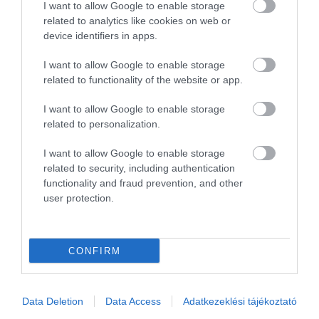
I want to allow Google to enable storage
related to analytics like cookies on web or
szökőkút-tánc koreográfus
.
device identifiers in apps.
I want to allow Google to enable storage
related to functionality of the website or app.
Érdekelnek az utazós témák?
I want to allow Google to enable storage
Csatlakozz
csoportunkhoz
, és értesülj szállás
related to personalization.
véleményekről, eseményekről és sok-
sok utazós hírről is. Tetszett?
Oszd meg
másokkal is
I want to allow Google to enable storage
az élményt! Hogy tetszett?
Ne tartsd magadban
!
related to security, including authentication
functionality and fraud prevention, and other
user protection.
Jó utat, sok élményt,
Mr Spabook
vendégélmény tanácsadó,
CONFIRM
okl. turisztikai fejlesztési menedzser
Támogatásoddal
hozzájárulhatsz, hogy további
Data Deletion
Data Access
Adatkezeklési tájékoztató
hasznos és minőségi tartalmakat tehessek közzé.