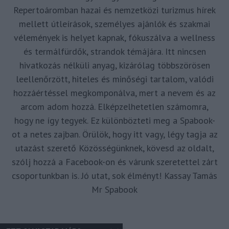
Repertoáromban hazai és nemzetközi turizmus hírek
mellett útleírások, személyes ajánlók és szakmai
vélemények is helyet kapnak, fókuszálva a wellness
és termálfürdők, strandok témájára. Itt nincsen
hivatkozás nélküli anyag, kizárólag többszörösen
leellenőrzött, hiteles és minőségi tartalom, valódi
hozzáértéssel megkomponálva, mert a nevem és az
arcom adom hozzá. Elképzelhetetlen számomra,
hogy ne így tegyek. Ez különbözteti meg a Spabook-
ot a netes zajban. Örülök, hogy itt vagy, légy tagja az
utazást szerető Közösségünknek, kövesd az oldalt,
szólj hozzá a Facebook-on és várunk szeretettel zárt
csoportunkban is. Jó utat, sok élményt! Kassay Tamás
Mr Spabook