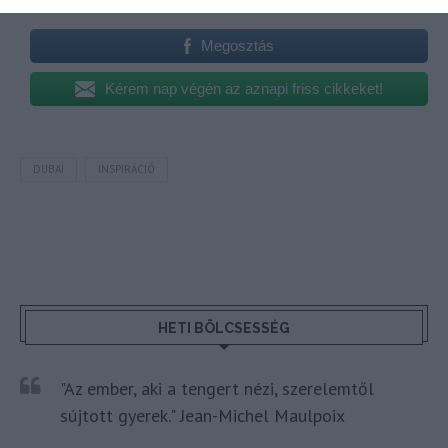
Megosztás
Kérem nap végén az aznapi friss cikkeket!
DUBAI
INSPIRÁCIÓ
HETI BÖLCSESSÉG
"Az ember, aki a tengert nézi, szerelemtől
sújtott gyerek." Jean-Michel Maulpoix