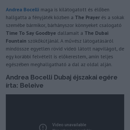
Andrea Bocelli
maga is kilátogatott és élőben
hallgatta a fényjáték közben a
The Prayer
és a sokak
szemébe bármikor, bárhányszor könnyeket csalogató
Time To Say Goodbye
dallamait a
The Dubai
Fountain
szökőkútjánál. A művész látogatásáról
mindössze egyetlen rövid videó látott napvilágot, de
egy korábbi felvételt is előkerestem, amin teljes
egészében meghallgatható a dal az oldal alján.
Andrea Bocelli Dubaj éjszakai egére
írta: Beleive