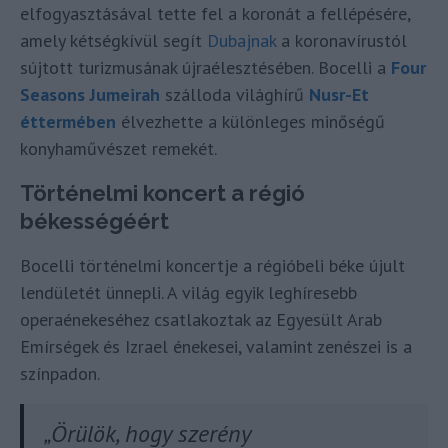
elfogyasztásával tette fel a koronát a fellépésére,
amely kétségkívül segít
Dubajnak
a koronavírustól
sújtott turizmusának újraélesztésében. Bocelli a
Four
Seasons Jumeirah
szálloda világhírű
Nusr-Et
éttermében
élvezhette a különleges minőségű
konyhaművészet remekét.
Történelmi koncert a régió
békességéért
Bocelli történelmi koncertje a régióbeli béke újult
lendületét ünnepli. A világ egyik leghíresebb
operaénekeséhez csatlakoztak az Egyesült Arab
Emírségek és Izrael énekesei, valamint zenészei is a
színpadon.
„Örülök, hogy szerény