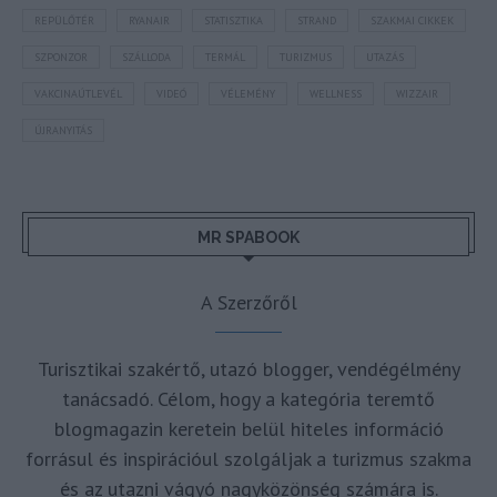
REPÜLŐTÉR
RYANAIR
STATISZTIKA
STRAND
SZAKMAI CIKKEK
SZPONZOR
SZÁLLODA
TERMÁL
TURIZMUS
UTAZÁS
VAKCINAÚTLEVÉL
VIDEÓ
VÉLEMÉNY
WELLNESS
WIZZAIR
ÚJRANYITÁS
MR SPABOOK
A Szerzőről
Turisztikai szakértő, utazó blogger, vendégélmény
tanácsadó. Célom, hogy a kategória teremtő
blogmagazin keretein belül hiteles információ
forrásul és inspirációul szolgáljak a turizmus szakma
és az utazni vágyó nagyközönség számára is.