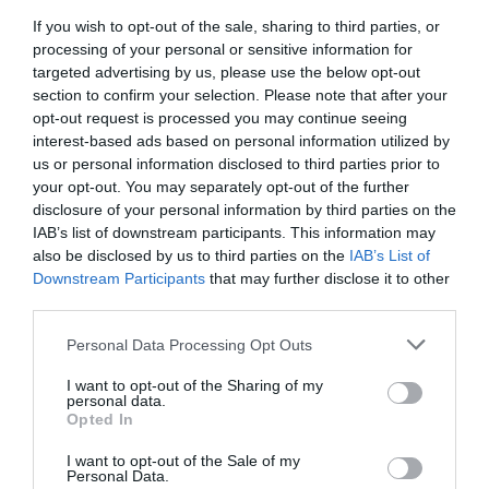
Ezenkívül megerősíti a
Dubai Opera
növekvő
If you wish to opt-out of the sale, sharing to third parties, or
hírnevét és profilját mint az előadóművészet és a
processing of your personal or sensitive information for
targeted advertising by us, please use the below opt-out
világszínvonalú szórakozás egyedülálló nemzetközi
section to confirm your selection. Please note that after your
központját.
opt-out request is processed you may continue seeing
interest-based ads based on personal information utilized by
Úgy látszik, Dubaj szintet lépni készül, hogy ne csak
us or personal information disclosed to third parties prior to
az olaj, ne csak a buli és a luxus, hanem
a kultúra
your opt-out. You may separately opt-out of the further
disclosure of your personal information by third parties on the
nemzetközileg jegyzett központja is legyen
.
IAB’s list of downstream participants. This information may
Utóbbi kulcsfontosságú ahhoz, hogy hosszú távon is
also be disclosed by us to third parties on the
IAB’s List of
a turizmus sztárja maradjon és ne csak
Downstream Participants
that may further disclose it to other
hullócsillagként szakadjon össze néhány évtizeden
third parties.
belül.
Please note that this website/app uses one or more Google
Personal Data Processing Opt Outs
services and may gather and store information including but
Time to Say Goodbye zenéjére
not limited to your visit or usage behaviour. You may click to
I want to opt-out of the Sharing of my
personal data.
táncolt a The Dubai Fountain
grant or deny consent to Google and its third-party tags to
Opted In
use your data for below specified purposes in below Google
consent section.
I want to opt-out of the Sale of my
Personal Data.