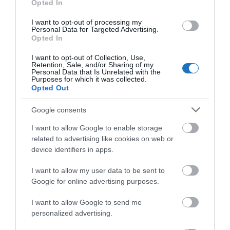
Opted In
I want to opt-out of processing my
Personal Data for Targeted Advertising.
Opted In
I want to opt-out of Collection, Use,
Retention, Sale, and/or Sharing of my
Personal Data that Is Unrelated with the
Purposes for which it was collected.
Opted Out
Engem versenytáncosként teljesen elvarázsolt az a
Google consents
finomság és elegancia, amivel a vízsugarak követik a
I want to allow Google to enable storage
zene ritmusát és dallamát.
related to advertising like cookies on web or
device identifiers in apps.
I want to allow my user data to be sent to
Érdekes belegondolni, hogy
Google for online advertising purposes.
valakitől megkérdezik, hogy mivel
I want to allow Google to send me
personalized advertising.
foglalkozik és azt feleli, hogy