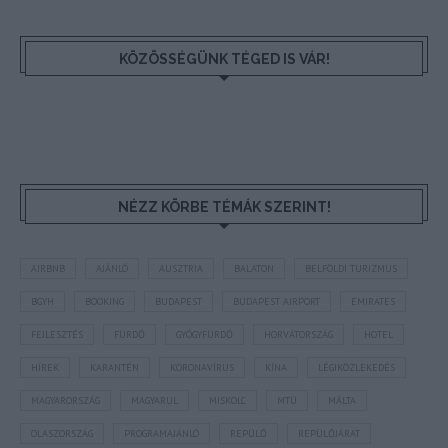
KÖZÖSSÉGÜNK TÉGED IS VÁR!
NÉZZ KÖRBE TÉMÁK SZERINT!
AIRBNB
AJÁNLÓ
AUSZTRIA
BALATON
BELFÖLDI TURIZMUS
BGYH
BOOKING
BUDAPEST
BUDAPEST AIRPORT
EMIRATES
FEJLESZTÉS
FÜRDŐ
GYÓGYFÜRDŐ
HORVÁTORSZÁG
HOTEL
HÍREK
KARANTÉN
KORONAVÍRUS
KÍNA
LÉGIKÖZLEKEDÉS
MAGYARORSZÁG
MAGYARUL
MISKOLC
MTÜ
MÁLTA
OLASZORSZÁG
PROGRAMAJÁNLÓ
REPÜLŐ
REPÜLŐJÁRAT