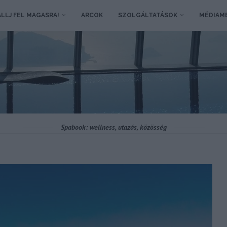
LLJ FEL MAGASRA!
ARCOK
SZOLGÁLTATÁSOK
MÉDIAM
Spabook: wellness, utazás, közösség