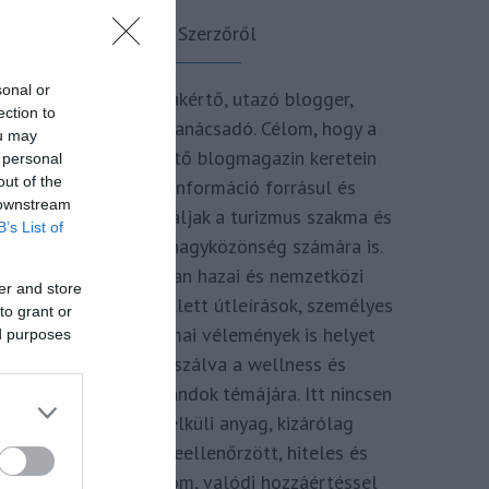
A Szerzőről
sonal or
Turisztikai szakértő, utazó blogger,
ection to
vendégélmény tanácsadó. Célom, hogy a
ou may
kategória teremtő blogmagazin keretein
 personal
out of the
belül hiteles információ forrásul és
 downstream
inspirációul szolgáljak a turizmus szakma és
B’s List of
az utazni vágyó nagyközönség számára is.
Repertoáromban hazai és nemzetközi
er and store
turizmus hírek mellett útleírások, személyes
to grant or
ajánlók és szakmai vélemények is helyet
ed purposes
kapnak, fókuszálva a wellness és
termálfürdők, strandok témájára. Itt nincsen
hivatkozás nélküli anyag, kizárólag
többszörösen leellenőrzött, hiteles és
minőségi tartalom, valódi hozzáértéssel