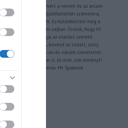
megkomponálva, mert a nevem és az arcom
adom hozzá. Elképzelhetetlen számomra,
hogy ne így tegyek. Ez különbözteti meg a
Spabook-ot a netes zajban. Örülök, hogy itt
vagy, légy tagja az utazást szerető
Közösségünknek, kövesd az oldalt, szólj
hozzá a Facebook-on és várunk szeretettel
zárt csoportunkban is. Jó utat, sok élményt!
Kassay Tamás Mr Spabook