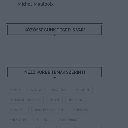
Michel Maulpoix
KÖZÖSSÉGÜNK TÉGED IS VÁR!
NÉZZ KÖRBE TÉMÁK SZERINT!
AIRBNB
AJÁNLÓ
AUSZTRIA
BALATON
BELFÖLDI TURIZMUS
BGYH
BOOKING
BUDAPEST
BUDAPEST AIRPORT
EMIRATES
FEJLESZTÉS
FÜRDŐ
GYÓGYFÜRDŐ