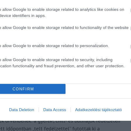
o allow Google to enable storage related to analytics like cookies on
vább emelkedett
evice identifiers in apps.
ben vitték magukkal a biciklijüket – a kompok
o allow Google to enable storage related to functionality of the website
őtt a kerékpárral utazók száma. A kerékpáros forgalom
támogatták.
o allow Google to enable storage related to personalization.
egtöbben a Füred katamaránnal és a Tomaj, valamint a
o allow Google to enable storage related to security, including
hajók közül a Helka és a Kelén volt a legkedveltebb. A
cation functionality and fraud prevention, and other user protection.
zer utassal – a megújult balatonfüredi móló volt,
 kikötőkét. A legtöbb sétahajózó Balatonfüredről,
CONFIRM
egyharmada évente többször is igénybe
Data Deletion
Data Access
Adatkezeklési tájékoztató
 örvendenek: a gyerek-, chill- és bulihajók fedélzetén
t időpontban „telt fedélzettel” futottak ki a