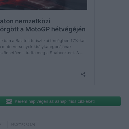
Kérem nap végén az aznapi friss cikkeket!
K
MAGYARORSZÁG