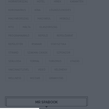
HORVÁTORSZÁG
HOTEL
HÍREK
KARANTÉN
KORONAVÍRUS
KÍNA
LÉGIKÖZLEKEDÉS
MAGYARORSZÁG
MAGYARUL
MISKOLC
MTÜ
MÁLTA
OLASZORSZÁG
PROGRAMAJÁNLÓ
REPÜLŐ
REPÜLŐJÁRAT
REPÜLŐTÉR
RYANAIR
STATISZTIKA
STRAND
SZAKMAI CIKKEK
SZPONZOR
SZÁLLODA
TERMÁL
TURIZMUS
UTAZÁS
VAKCINAÚTLEVÉL
VIDEÓ
VÉLEMÉNY
WELLNESS
WIZZAIR
ÚJRANYITÁS
MR SPABOOK