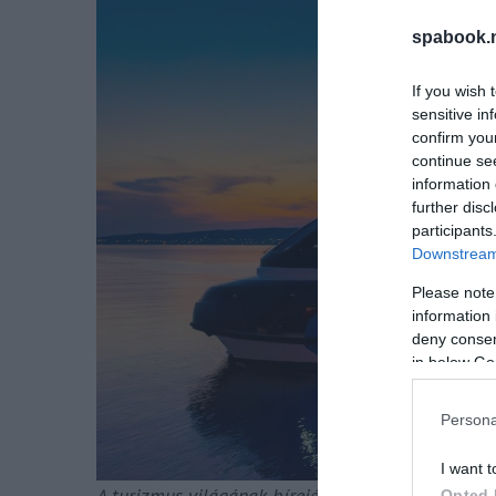
spabook.n
If you wish 
sensitive in
confirm you
continue se
information 
further disc
participants
Downstream 
Please note
information 
deny consent
in below Go
Persona
I want t
A turizmus világának híreiért
csatlakozz csoport
Opted 