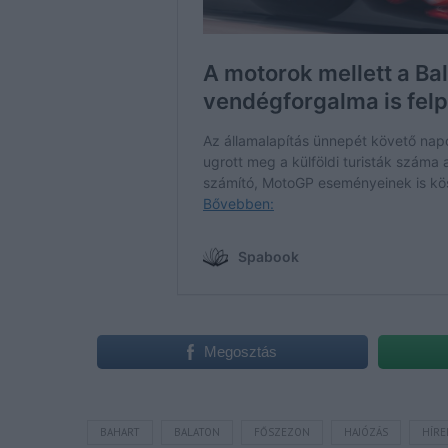
Megosztás
BAHART
BALATON
FŐSZEZON
HAJÓZÁS
HÍRE