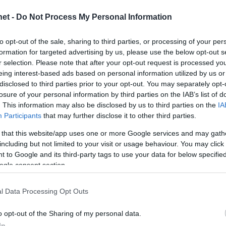
et -
Do Not Process My Personal Information
to opt-out of the sale, sharing to third parties, or processing of your per
formation for targeted advertising by us, please use the below opt-out s
r selection. Please note that after your opt-out request is processed y
eing interest-based ads based on personal information utilized by us or
disclosed to third parties prior to your opt-out. You may separately opt-
losure of your personal information by third parties on the IAB’s list of
. This information may also be disclosed by us to third parties on the
IA
Participants
that may further disclose it to other third parties.
 that this website/app uses one or more Google services and may gath
including but not limited to your visit or usage behaviour. You may click 
 to Google and its third-party tags to use your data for below specifi
ogle consent section.
l Data Processing Opt Outs
o opt-out of the Sharing of my personal data.
unkhoz
, kövess
Instán
és
TikTok
-on is,
iratkozz fel
In