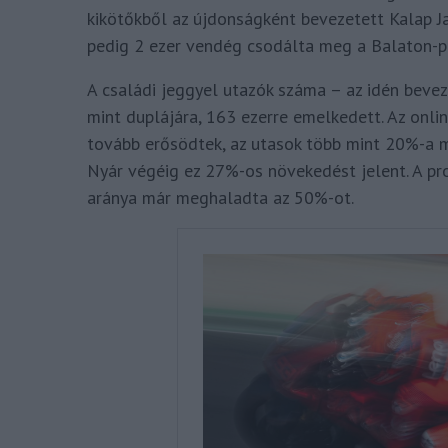
kikötőkből az újdonságként bevezetett Kalap J
pedig 2 ezer vendég csodálta meg a Balaton-pa
A családi jeggyel utazók száma – az idén bev
mint duplájára, 163 ezerre emelkedett. Az onl
tovább erősödtek, az utasok több mint 20%-a m
Nyár végéig ez 27%-os növekedést jelent. A pr
aránya már meghaladta az 50%-ot.