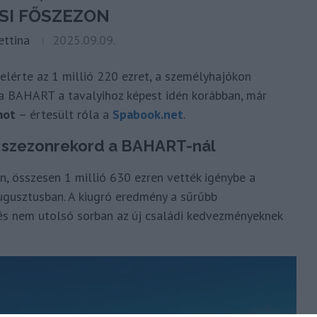
SI FŐSZEZON
ettina
2025.09.09.
lérte az 1 millió 220 ezret, a személyhajókon
 a BAHART a tavalyihoz képest idén korábban, már
mot
– értesült róla a
Spabook.net
.
, szezonrekord a BAHART-nál
, összesen 1 millió 630 ezren vették igénybe a
augusztusban. A kiugró eredmény a sűrűbb
és nem utolsó sorban az új családi kedvezményeknek