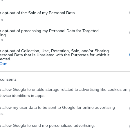
o opt-out of the Sale of my Personal Data.
In
n a tavalyihoz képest 34 ezerrel 904 ezer főre nőtt,
 azonos időszakához képest. A BAHART személyhajóin
to opt-out of processing my Personal Data for Targeted
ing.
ben utaztak, ez 6%-os bővülésnek felel meg.
In
olt a „leghúzósabb”, ekkor 708 ezernél
o opt-out of Collection, Use, Retention, Sale, and/or Sharing
ersonal Data that Is Unrelated with the Purposes for which it
 BAHART hajó fedélzetére
lected.
Out
ás napján, augusztus 9-én utaztak a BAHART-tal,
got. Emellett augusztus 23-a (a Strand Fesztivál
consents
épső napja) volt a legforgalmasabb, amikor közel 18-
o allow Google to enable storage related to advertising like cookies on
mpokon vagy a személyhajókon.
evice identifiers in apps.
zően alakult: az összesített utasszám megközelítette
o allow my user data to be sent to Google for online advertising
s.
lérte az 1 millió 220 ezret, a személyhajókon utazóké
T a tavalyihoz képest idén korábban, már augusztus
to allow Google to send me personalized advertising.