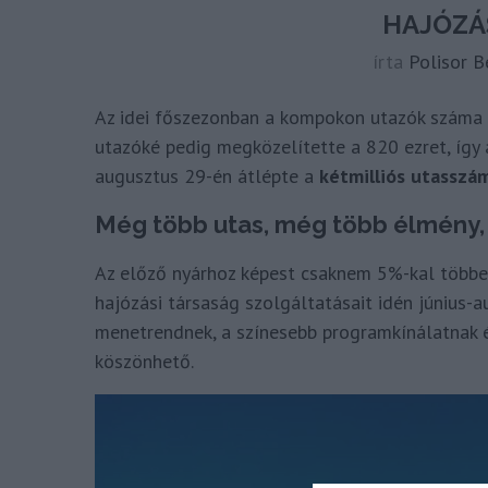
HAJÓZÁ
írta
Polisor B
Az idei főszezonban a kompokon utazók száma e
utazóké pedig megközelítette a 820 ezret, így
augusztus 29-én átlépte a
kétmilliós utasszá
Még több utas, még több élmény
Az előző nyárhoz képest csaknem 5%-kal többen
hajózási társaság szolgáltatásait idén június-
menetrendnek, a színesebb programkínálatnak 
köszönhető.