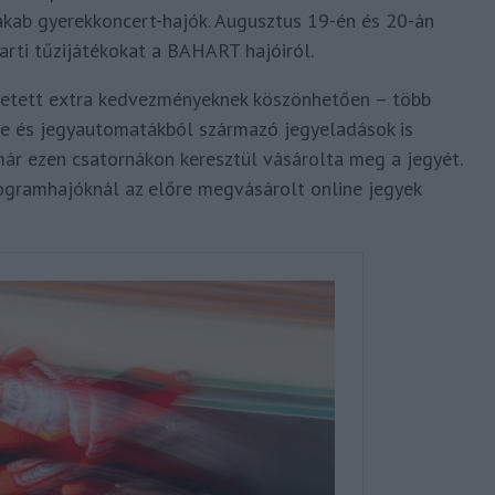
akab gyerekkoncert-hajók. Augusztus 19-én és 20-án
rti tűzijátékokat a BAHART hajóiról.
ezetett extra kedvezményeknek köszönhetően – több
ine és jegyautomatákból származó jegyeladások is
ár ezen csatornákon keresztül vásárolta meg a jegyét.
ogramhajóknál az előre megvásárolt online jegyek