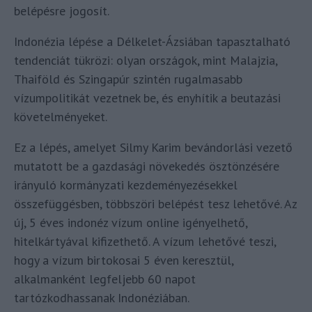
belépésre jogosít.
Indonézia lépése a Délkelet-Ázsiában tapasztalható
tendenciát tükrözi: olyan országok, mint Malajzia,
Thaiföld és Szingapúr szintén rugalmasabb
vízumpolitikát vezetnek be, és enyhítik a beutazási
követelményeket.
Ez a lépés, amelyet Silmy Karim bevándorlási vezető
mutatott be a gazdasági növekedés ösztönzésére
irányuló kormányzati kezdeményezésekkel
összefüggésben, többszöri belépést tesz lehetővé. Az
új, 5 éves indonéz vízum online igényelhető,
hitelkártyával kifizethető. A vízum lehetővé teszi,
hogy a vízum birtokosai 5 éven keresztül,
alkalmanként legfeljebb 60 napot
tartózkodhassanak Indonéziában.