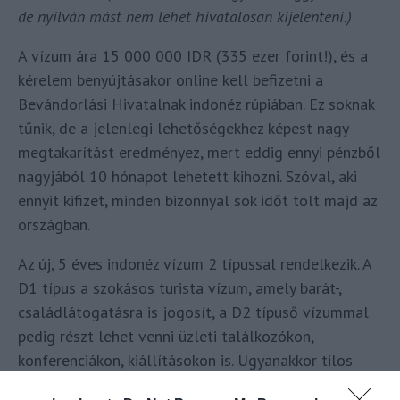
de nyilván mást nem lehet hivatalosan kijelenteni.)
A vízum ára 15 000 000 IDR (335 ezer forint!), és a
kérelem benyújtásakor online kell befizetni a
Bevándorlási Hivatalnak indonéz rúpiában. Ez soknak
tűnik, de a jelenlegi lehetőségekhez képest nagy
megtakarítást eredményez, mert eddig ennyi pénzből
nagyjából 10 hónapot lehetett kihozni. Szóval, aki
ennyit kifizet, minden bizonnyal sok időt tölt majd az
országban.
Az új, 5 éves indonéz vízum 2 típussal rendelkezik. A
D1 típus a szokásos turista vízum, amely barát-,
családlátogatásra is jogosít, a D2 típuső vízummal
pedig részt lehet venni üzleti találkozókon,
konferenciákon, kiállításokon is. Ugyanakkor tilos
árut vagy szolgáltatást értékesíteni és tilos