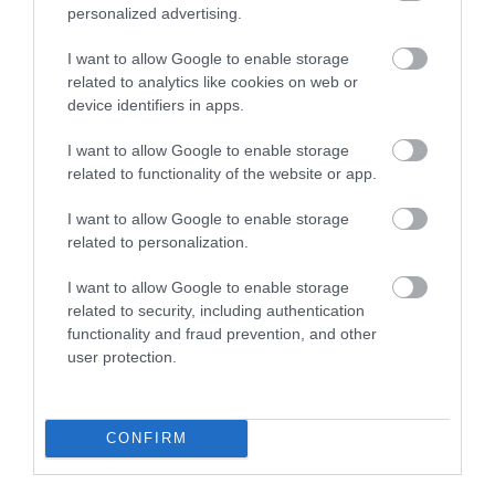
Malajzia, Thaiföld és Vietnam, amelyek 26, 24, illetve
personalized advertising.
11,2 millió – turistát fogadtak idén. Indonézia
I want to allow Google to enable storage
ambiciózus célként tűzte ki, hogy 2025-ig 40 millió
related to analytics like cookies on web or
külföldi turistát szeretne vonzani. Az ország lépése a
device identifiers in apps.
Délkelet-Ázsiában tapasztalható tendenciát tükrözi:
I want to allow Google to enable storage
olyan országok, mint Malajzia, Thaiföld és Szingapúr
related to functionality of the website or app.
szintén rugalmasabb vízumpolitikát vezetnek be, és
enyhítik a beutazási követelményeket.
I want to allow Google to enable storage
related to personalization.
I want to allow Google to enable storage
Ha Indonéziába utaznál, akkor az
related to security, including authentication
functionality and fraud prevention, and other
utazasszervezo.hu oldalán
találsz
user protection.
csomagajánlatokat!
CONFIRM