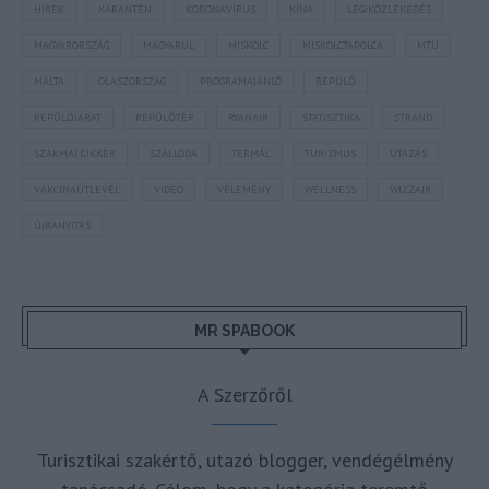
HÍREK
KARANTÉN
KORONAVÍRUS
KÍNA
LÉGIKÖZLEKEDÉS
MAGYARORSZÁG
MAGYARUL
MISKOLC
MISKOLCTAPOLCA
MTÜ
MÁLTA
OLASZORSZÁG
PROGRAMAJÁNLÓ
REPÜLŐ
REPÜLŐJÁRAT
REPÜLŐTÉR
RYANAIR
STATISZTIKA
STRAND
SZAKMAI CIKKEK
SZÁLLODA
TERMÁL
TURIZMUS
UTAZÁS
VAKCINAÚTLEVÉL
VIDEÓ
VÉLEMÉNY
WELLNESS
WIZZAIR
ÚJRANYITÁS
MR SPABOOK
A Szerzőről
Turisztikai szakértő, utazó blogger, vendégélmény