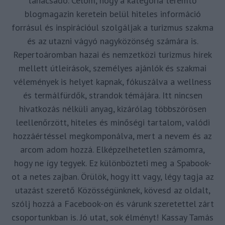
tanácsadó. Célom, hogy a kategória teremtő
blogmagazin keretein belül hiteles információ
forrásul és inspirációul szolgáljak a turizmus szakma
és az utazni vágyó nagyközönség számára is.
Repertoáromban hazai és nemzetközi turizmus hírek
mellett útleírások, személyes ajánlók és szakmai
vélemények is helyet kapnak, fókuszálva a wellness
és termálfürdők, strandok témájára. Itt nincsen
hivatkozás nélküli anyag, kizárólag többszörösen
leellenőrzött, hiteles és minőségi tartalom, valódi
hozzáértéssel megkomponálva, mert a nevem és az
arcom adom hozzá. Elképzelhetetlen számomra,
hogy ne így tegyek. Ez különbözteti meg a Spabook-
ot a netes zajban. Örülök, hogy itt vagy, légy tagja az
utazást szerető Közösségünknek, kövesd az oldalt,
szólj hozzá a Facebook-on és várunk szeretettel zárt
csoportunkban is. Jó utat, sok élményt! Kassay Tamás