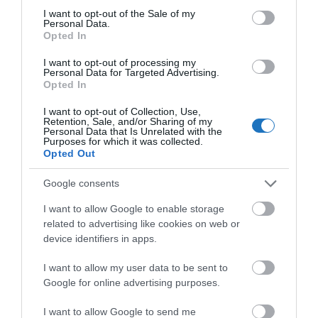
pénzt ellopó oldal van, ami indonéz vízumot ígér,
consent section.
I want to opt-out of the Sale of my
de csak a pénzt nyúlja le.
Personal Data.
Opted In
I want to opt-out of processing my
Personal Data for Targeted Advertising.
Egyetlen hivatalos
indonéz
Opted In
bevándorlási honlap
van a
I want to opt-out of Collection, Use,
Retention, Sale, and/or Sharing of my
Personal Data that Is Unrelated with the
Purposes for which it was collected.
vízumkérelmek benyújtására,
Opted Out
kizárólag ezt használjuk!
Google consents
I want to allow Google to enable storage
related to advertising like cookies on web or
device identifiers in apps.
Bár Indonézia december 8-ra túllépte a 8,5 milliós
beutazó turista célszámot, és 2023-ban közel 10
I want to allow my user data to be sent to
Google for online advertising purposes.
millió külföldi turistát fogadott, ez a szám még
mindig elmarad a szomszédos országoktól, mint
I want to allow Google to send me