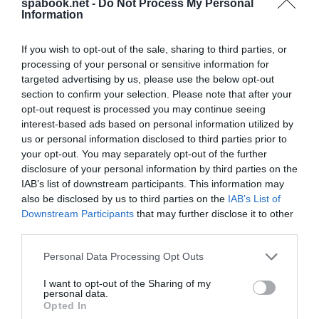
spabook.net -
Do Not Process My Personal
munkaviszonyban dolgozni indonéziai
Information
magánszemélynél vagy vállalatnál!
If you wish to opt-out of the sale, sharing to third parties, or
A D1 vízum igénylése előtt a legfontosabb részletek,
processing of your personal or sensitive information for
amelyekre érdemes odafigyelni, hogy a kérelmezőnek
targeted advertising by us, please use the below opt-out
legalább 6 hónapig érvényes útlevéllel kell
section to confirm your selection. Please note that after your
opt-out request is processed you may continue seeing
jelentkeznie, igazolnia kell, hogy legalább 2000 USD,
interest-based ads based on personal information utilized by
vagy azzal egyenértékű megtakarítást tud igazolni a
us or personal information disclosed to third parties prior to
megélhetési költségek fedezésére, valamint csatolni
your opt-out. You may separately opt-out of the further
disclosure of your personal information by third parties on the
kell egy friss színes fényképet és további
IAB’s list of downstream participants. This information may
dokumentumokat, mint például meghívó levél.
also be disclosed by us to third parties on the
IAB’s List of
Downstream Participants
that may further disclose it to other
A turistáknak erősen ajánlott, hogy csak olyan
third parties.
vízumügynökökkel dolgozzanak, akik személyes
Please note that this website/app uses one or more Google
Personal Data Processing Opt Outs
ajánlásokkal rendelkeznek, és fokozottan ügyeljenek
services and may gather and store information including but
a csaló és átverő vízumügynöki szolgáltatásokra,
not limited to your visit or usage behaviour. You may click to
I want to opt-out of the Sharing of my
personal data.
különösen az interneten.
Rengeteg kamu, átverő,
grant or deny consent to Google and its third-party tags to
Opted In
use your data for below specified purposes in below Google