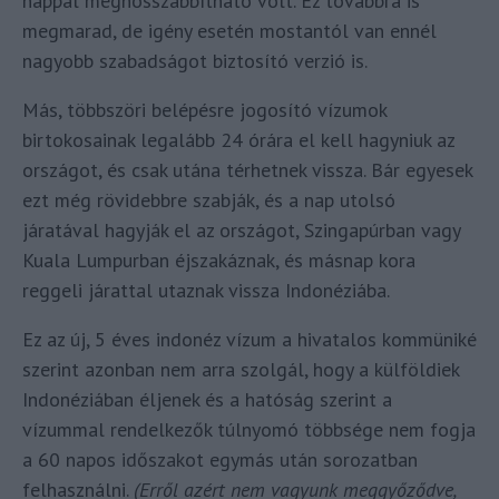
nappal meghosszabbítható volt. Ez továbbra is
megmarad, de igény esetén mostantól van ennél
nagyobb szabadságot biztosító verzió is.
Más, többszöri belépésre jogosító vízumok
birtokosainak legalább 24 órára el kell hagyniuk az
országot, és csak utána térhetnek vissza. Bár egyesek
ezt még rövidebbre szabják, és a nap utolsó
járatával hagyják el az országot, Szingapúrban vagy
Kuala Lumpurban éjszakáznak, és másnap kora
reggeli járattal utaznak vissza Indonéziába.
Ez az új, 5 éves indonéz vízum a hivatalos kommüniké
szerint azonban nem arra szolgál, hogy a külföldiek
Indonéziában éljenek és a hatóság szerint a
vízummal rendelkezők túlnyomó többsége nem fogja
a 60 napos időszakot egymás után sorozatban
felhasználni.
(Erről azért nem vagyunk meggyőződve,