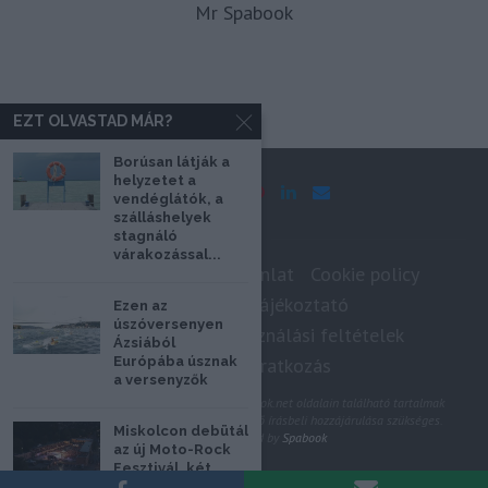
Mr Spabook
EZT OLVASTAD MÁR?
Borúsan látják a
helyzetet a
vendéglátók, a
szálláshelyek
stagnáló
várakozással...
Impresszum
Médiaajánlat
Cookie policy
Adatkezelési tájékoztató
Ezen az
úszóversenyen
Szerzői jogok, felhasználási feltételek
Ázsiából
Európába úsznak
Hírlevél feliratkozás
a versenyzők
@2020 - Minden jog fenntartva. A Spabook.net oldalain található tartalmak
felhasználásához, újraközléséhez a szerző írásbeli hozzájárulása szükséges.
Miskolcon debütál
All Rights Reserved by
Spabook
az új Moto-Rock
Fesztivál, két
napra a motorok...
VISSZA A LAP TETEJÉRE