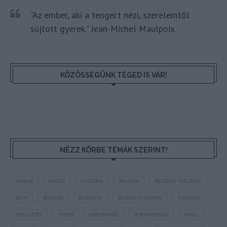
"Az ember, aki a tengert nézi, szerelemtől
sújtott gyerek." Jean-Michel Maulpoix
KÖZÖSSÉGÜNK TÉGED IS VÁR!
NÉZZ KÖRBE TÉMÁK SZERINT!
AIRBNB
AJÁNLÓ
AUSZTRIA
BALATON
BELFÖLDI TURIZMUS
BGYH
BOOKING
BUDAPEST
BUDAPEST AIRPORT
EMIRATES
FEJLESZTÉS
FÜRDŐ
GYÓGYFÜRDŐ
HORVÁTORSZÁG
HOTEL