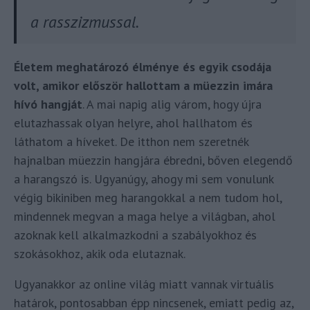
a rasszizmussal.
Életem meghatározó élménye és egyik csodája
volt, amikor először hallottam a müezzin imára
hívó hangját
. A mai napig alig várom, hogy újra
elutazhassak olyan helyre, ahol hallhatom és
láthatom a híveket. De itthon nem szeretnék
hajnalban müezzin hangjára ébredni, bőven elegendő
a harangszó is. Ugyanúgy, ahogy mi sem vonulunk
végig bikiniben meg harangokkal a nem tudom hol,
mindennek megvan a maga helye a világban, ahol
azoknak kell alkalmazkodni a szabályokhoz és
szokásokhoz, akik oda elutaznak.
Ugyanakkor az online világ miatt vannak virtuális
határok, pontosabban épp nincsenek, emiatt pedig az,