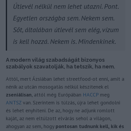
Útlevél nélkül nem lehet utazni. Pont.
Egyetlen országba sem. Nekem sem.
Sőt, általában útlevél sem elég, vízum
is kell hozzá. Nekem is. Mindenkinek.
A modern világ szabadságát bizonyos
szabályok szavatolják, ha tetszik, ha nem.
Attól, mert Ázsiában lehet streetfood-ot enni, amit a
nénik az utcán mosogatás nélkül készítenek el
zseniálisan
, attól még Európában
HACCP
meg
ANTSZ
van. Szerintem is túlzás, újra lehet gondolni
és lehet enyhíteni. De az, hogy ne adjunk romlott
kaját, az nem eltúlzott elvárás sehol a világon,
ahogyan az sem, hogy
pontosan tudnunk kell, kik és