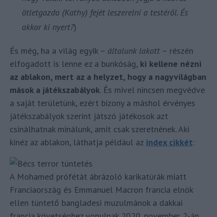
ötletgazda (Kathy) fejét leszerelni a testéről. És
akkor ki nyert?
)
És még, ha a világ egyik –
általunk lakott
– részén
elfogadott is lenne ez a bunkóság,
ki kellene nézni
az ablakon, mert az a helyzet, hogy a nagyvilágban
mások a játékszabályok
. És mivel nincsen megvédve
a saját területünk, ezért bizony a máshol érvényes
játékszabályok szerint játszó játékosok azt
csinálhatnak minálunk, amit csak szeretnének. Aki
kinéz az ablakon, láthatja például az
index cikké
t
:
A Mohamed prófétát ábrázoló karikatúrák miatt
Franciaország és Emmanuel Macron francia elnök
ellen tüntető bangladesi muzulmánok a dakkai
francia követséghez vonulnak 2020. november 2-án.