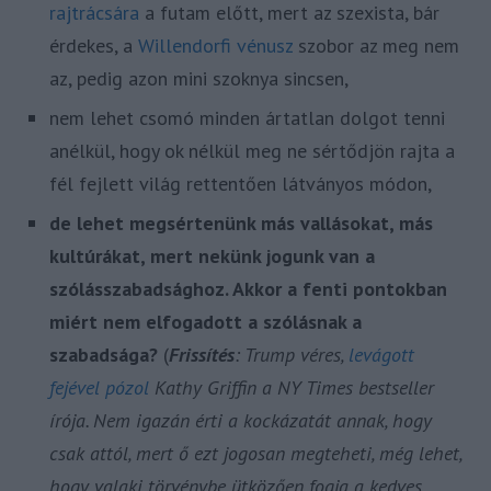
rajtrácsára
a futam előtt, mert az szexista, bár
érdekes, a
Willendorfi vénusz
szobor az meg nem
az, pedig azon mini szoknya sincsen,
nem lehet csomó minden ártatlan dolgot tenni
anélkül, hogy ok nélkül meg ne sértődjön rajta a
fél fejlett világ rettentően látványos módon,
de lehet megsértenünk más vallásokat, más
kultúrákat, mert nekünk jogunk van a
szólásszabadsághoz. Akkor a fenti pontokban
miért nem elfogadott a szólásnak a
szabadsága?
(
Frissítés
: Trump véres,
levágott
fejével pózol
Kathy Griffin a NY Times bestseller
írója. Nem igazán érti a kockázatát annak, hogy
csak attól, mert ő ezt jogosan megteheti, még lehet,
hogy valaki törvénybe ütközően fogja a kedves