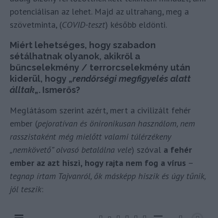
potenciálisan az lehet. Majd az ultrahang, meg a
szövetminta, (
COVID-teszt
) később eldönti.
Miért lehetséges, hogy szabadon
sétálhatnak olyanok, akikről a
bűncselekmény / terrorcselekmény után
kiderül, hogy „
rendőrségi megfigyelés alatt
álltak
„. Ismerős?
Meglátásom szerint azért, mert a civilizált fehér
ember (
pejoratívan és önironikusan használom, nem
rasszistaként még mielőtt valami túlérzékeny
„nemkövető” olvasó betalálna vele
) szóval
a fehér
ember az azt hiszi, hogy rajta nem fog a vírus
–
tegnap írtam Tajvanról, ők másképp hiszik és úgy tűnik,
jól teszik
: