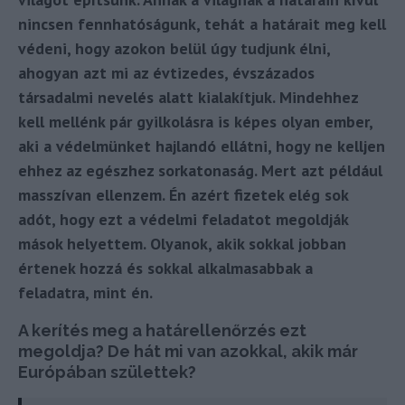
nincsen fennhatóságunk, tehát a határait meg kell
védeni, hogy azokon belül úgy tudjunk élni,
ahogyan azt mi az évtizedes, évszázados
társadalmi nevelés alatt kialakítjuk. Mindehhez
kell mellénk pár gyilkolásra is képes olyan ember,
aki a védelmünket hajlandó ellátni, hogy ne kelljen
ehhez az egészhez sorkatonaság. Mert azt például
masszívan ellenzem. Én azért fizetek elég sok
adót, hogy ezt a védelmi feladatot megoldják
mások helyettem. Olyanok, akik sokkal jobban
értenek hozzá és sokkal alkalmasabbak a
feladatra, mint én.
A kerítés meg a határellenőrzés ezt
megoldja? De hát mi van azokkal, akik már
Európában születtek?