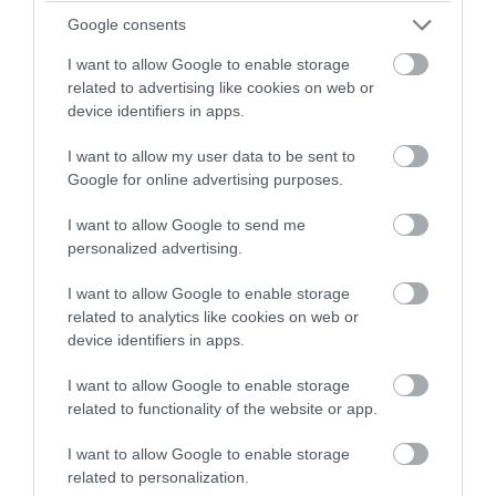
Google consents
Na akkor ne mondja senki, ezeket a
terrorcselekményeket ne lehetne kiszűrni. Készen van
I want to allow Google to enable storage
related to advertising like cookies on web or
rá a technika, csak épp tilos használni, mert
a
device identifiers in apps.
szabadságjogok fontosabbak, mint az emberi élet
.
Ezen el lehet moralizálni.
I want to allow my user data to be sent to
Google for online advertising purposes.
Szerintem rém egyszerű lenne átírni a civilizált világ
I want to allow Google to send me
jogrendjének az alapját adó alapjogokat. Egyetlen
personalized advertising.
kiegészítés kellene: Aki
bizonyíthatóan
más ember
életére tör, vagy erre
bizonyíthatóan
kísérletet
I want to allow Google to enable storage
related to analytics like cookies on web or
kíván tenni, tettével automatikusan és önként
device identifiers in apps.
lemond a saját alapjogairól. Onnantól nem illetné
meg például az egészséghez való jog sem.
Nehogy
I want to allow Google to enable storage
már jobban éljen a börtönben, mint családok
related to functionality of the website or app.
Borsodban.
Vagy a szabadsághoz való jog sem. Ki kell
I want to allow Google to enable storage
vonni a forgalomból. Örökre.
related to personalization.