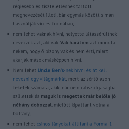
régiesebb és tiszteletlennek tartott
megnevezését illeti, bár egymás között simán
használják vicces formában,
nem lehet vaknak hívni, helyette látássérültnek
nevezzük azt, aki vak.
Vak barátom
azt mondta
nekem, hogy ő bizony vak és nem érti, miért
akarják mások másképpen hívni.
Nem lehet
Uncle Ben’s
-nek hívni és át kell
nevezni egy világmárkát
, mert az sértő azon
feketék számára, akik már nem rabszolgaságba
születtek és
maguk is megettek már belőle jó
néhány dobozzal
, mielőtt kipattant volna a
botrány,
nem lehet
csinos lányokat állítani a Forma-1