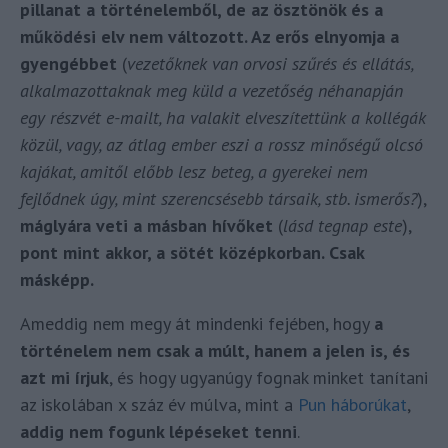
pillanat a történelemből, de az ösztönök és a
működési elv nem változott. Az erős elnyomja a
gyengébbet
(
vezetőknek van orvosi szűrés és ellátás,
alkalmazottaknak meg küld a vezetőség néhanapján
egy részvét e-mailt, ha valakit elveszítettünk a kollégák
közül, vagy, az átlag ember eszi a rossz minőségű olcsó
kajákat, amitől előbb lesz beteg, a gyerekei nem
fejlődnek úgy, mint szerencsésebb társaik, stb. ismerős?
),
máglyára veti a másban hívőket
(
lásd tegnap este
),
pont mint akkor, a sötét középkorban. Csak
másképp.
Ameddig nem megy át mindenki fejében, hogy
a
történelem nem csak a múlt, hanem a jelen is, és
azt mi írjuk
, és hogy ugyanúgy fognak minket tanítani
az iskolában x száz év múlva, mint a
Pun háborúkat
,
addig nem fogunk lépéseket tenni
.