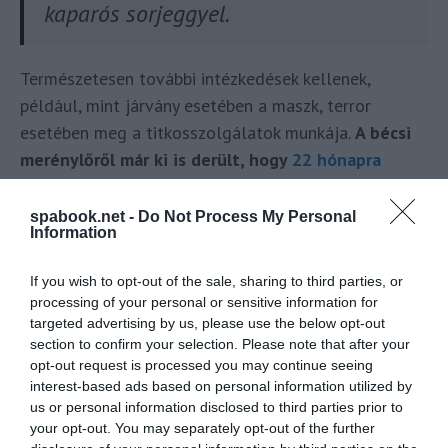
kaparós sorjeggyel.
Természetesen további intézkedések kellenek,
például, mint járvány esetében a maszk, terror
esetében meg a titkosszolgálatok munkája.
A bécsi
merénylőről már ki is derült, hogy
22 hónapra
ítélték terrorizmus előkészületéért
, aztán
szabadon engedték pár hónap után. Sőt,
kapott
spabook.net -
Do Not Process My Personal
Information
havonta
940 EUR, azaz nettó 337500 forint
segélyt és 41 nm-es támogatott önkormányzati
If you wish to opt-out of the sale, sharing to third parties, or
lakást is
. Miért is? Aki ilyent tesz, EU-n kívül kell
processing of your personal or sensitive information for
találnia magát: öröktolonc és kész. Akkor is, ha volt
targeted advertising by us, please use the below opt-out
section to confirm your selection. Please note that after your
állampolgársága, mint neki osztrák. Vagy
opt-out request is processed you may continue seeing
életfogytiglan, teljesen mindegy. De nem mozoghat
interest-based ads based on personal information utilized by
szabadon. Ehhez a jogot lenne szükséges módosítani,
us or personal information disclosed to third parties prior to
lásd a hamarosan következő szürke hátteres keretes
your opt-out. You may separately opt-out of the further