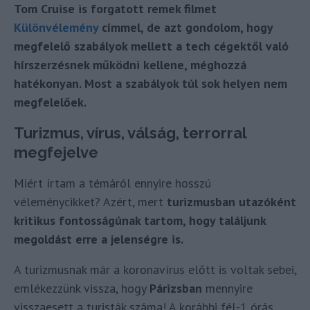
Tom Cruise is forgatott remek filmet
Különvélemény
címmel, de azt gondolom, hogy
megfelelő szabályok mellett a tech cégektől való
hírszerzésnek működni kellene, méghozzá
hatékonyan. Most a szabályok túl sok helyen nem
megfelelőek.
Turizmus, vírus, válság, terrorral
megfejelve
Miért írtam a témáról ennyire hosszú
véleménycikket? Azért, mert
turizmusban utazóként
kritikus fontosságúnak tartom, hogy találjunk
megoldást erre a jelenségre is.
A turizmusnak már a koronavírus előtt is voltak sebei,
emlékezzünk vissza, hogy
Párizsban
mennyire
visszaesett a turisták száma! A korábbi fél-1 órás