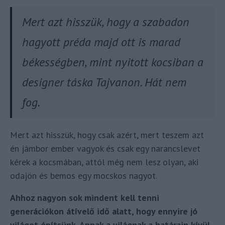
Mert azt hisszük, hogy a szabadon
hagyott préda majd ott is marad
békességben, mint nyitott kocsiban a
designer táska Tajvanon. Hát nem
fog.
Mert azt hisszük, hogy csak azért, mert teszem azt
én jámbor ember vagyok és csak egy narancslevet
kérek a kocsmában, attól még nem lesz olyan, aki
odajön és bemos egy mocskos nagyot.
Ahhoz nagyon sok mindent kell tenni
generációkon átívelő idő alatt, hogy ennyire jó
világot építsünk. Annak a világnak a határain kívül