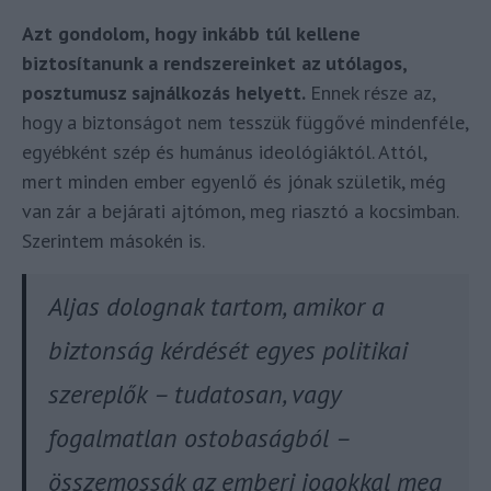
Azt gondolom, hogy inkább túl kellene
biztosítanunk a rendszereinket az utólagos,
posztumusz sajnálkozás helyett.
Ennek része az,
hogy a biztonságot nem tesszük függővé mindenféle,
egyébként szép és humánus ideológiáktól. Attól,
mert minden ember egyenlő és jónak születik, még
van zár a bejárati ajtómon, meg riasztó a kocsimban.
Szerintem másokén is.
Aljas dolognak tartom, amikor a
biztonság kérdését egyes politikai
szereplők –
tudatosan, vagy
fogalmatlan ostobaságból
–
összemossák az emberi jogokkal meg