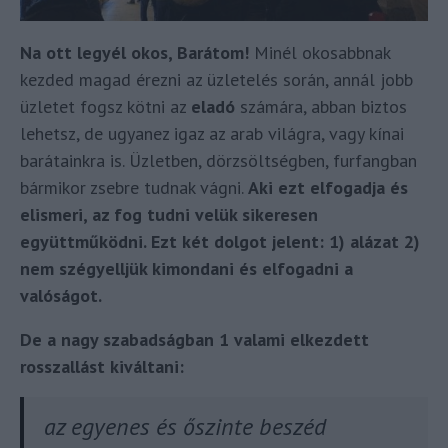
Na ott legyél okos, Barátom!
Minél okosabbnak
kezded magad érezni az üzletelés során, annál jobb
üzletet fogsz kötni az
eladó
számára, abban biztos
lehetsz, de ugyanez igaz az arab világra, vagy kínai
barátainkra is. Üzletben, dörzsöltségben, furfangban
bármikor zsebre tudnak vágni.
Aki ezt elfogadja és
elismeri, az fog tudni velük sikeresen
együttműködni. Ezt két dolgot jelent: 1) alázat 2)
nem szégyelljük kimondani és elfogadni a
valóságot.
De a nagy szabadságban 1 valami elkezdett
rosszallást kiváltani:
az egyenes és őszinte beszéd