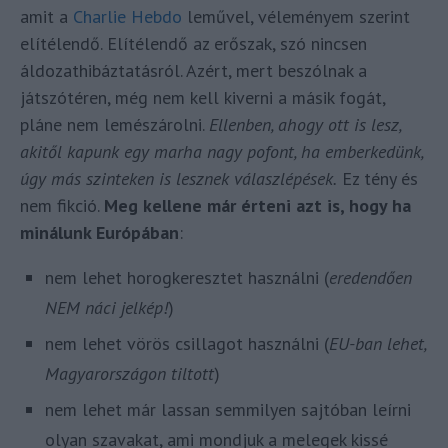
amit a
Charlie Hebdo
leművel, véleményem szerint
elítélendő. Elítélendő az erőszak, szó nincsen
áldozathibáztatásról. Azért, mert beszólnak a
játszótéren, még nem kell kiverni a másik fogát,
pláne nem lemészárolni.
Ellenben, ahogy ott is lesz,
akitől kapunk egy marha nagy pofont, ha emberkedünk,
úgy más szinteken is lesznek válaszlépések.
Ez tény és
nem fikció.
Meg kellene már érteni azt is, hogy ha
minálunk Európában
:
nem lehet horogkeresztet használni (
eredendően
NEM náci jelkép!
)
nem lehet vörös csillagot használni (
EU-ban lehet,
Magyarországon tiltott
)
nem lehet már lassan semmilyen sajtóban leírni
olyan szavakat, ami mondjuk a melegek kissé