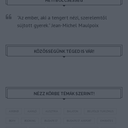
HETI BÖLCSESSÉG
"Az ember, aki a tengert nézi, szerelemtől
sújtott gyerek." Jean-Michel Maulpoix
KÖZÖSSÉGÜNK TÉGED IS VÁR!
NÉZZ KÖRBE TÉMÁK SZERINT!
AIRBNB
AJÁNLÓ
AUSZTRIA
BALATON
BELFÖLDI TURIZMUS
BGYH
BOOKING
BUDAPEST
BUDAPEST AIRPORT
EMIRATES