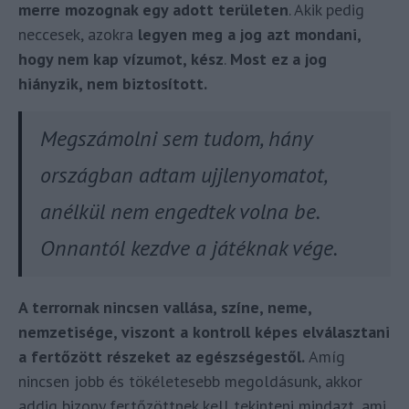
merre mozognak egy adott területen
. Akik pedig
neccesek, azokra
legyen meg a jog azt mondani,
hogy nem kap vízumot, kész
.
Most ez a jog
hiányzik, nem biztosított.
Megszámolni sem tudom, hány
országban adtam ujjlenyomatot,
anélkül nem engedtek volna be.
Onnantól kezdve a játéknak vége.
A terrornak nincsen vallása, színe, neme,
nemzetisége, viszont a kontroll képes elválasztani
a fertőzött részeket az egészségestől.
Amíg
nincsen jobb és tökéletesebb megoldásunk, akkor
addig bizony fertőzöttnek kell tekinteni mindazt, ami