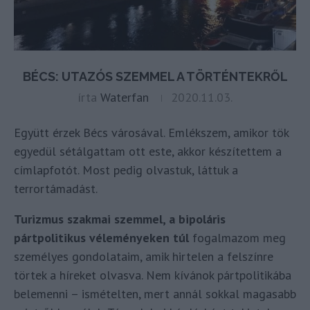
BÉCS: UTAZÓS SZEMMEL A TÖRTÉNTEKRŐL
írta
Waterfan
2020.11.03.
Együtt érzek Bécs városával. Emlékszem, amikor tök
egyedül sétálgattam ott este, akkor készítettem a
címlapfotót. Most pedig olvastuk, láttuk a
terrortámadást.
Turizmus szakmai szemmel, a bipoláris
pártpolitikus véleményeken túl
fogalmazom meg
személyes gondolataim, amik hirtelen a felszínre
törtek a híreket olvasva. Nem kívánok pártpolitikába
belemenni – ismételten, mert annál sokkal magasabb