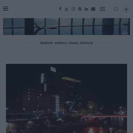
Spabook: wellness, utazás, közösség