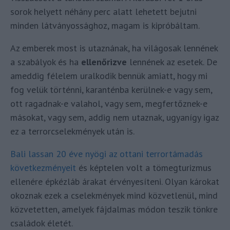
sorok helyett néhány perc alatt lehetett bejutni
minden látványossághoz, magam is kipróbáltam.
Az emberek most is utaznának, ha világosak lennének
a szabályok és ha
ellenőrizve
lennének az esetek. De
ameddig félelem uralkodik bennük amiatt, hogy mi
fog velük történni, karanténba kerülnek-e vagy sem,
ott ragadnak-e valahol, vagy sem, megfertőznek-e
másokat, vagy sem, addig nem utaznak, ugyanígy igaz
ez a terrorcselekmények után is.
Bali lassan 20 éve nyögi az ottani terrortámadás
következményeit
és képtelen volt a tömegturizmus
ellenére épkézláb árakat érvényesíteni. Olyan károkat
okoznak ezek a cselekmények mind közvetlenül, mind
közvetetten, amelyek fájdalmas módon teszik tönkre
családok életét.