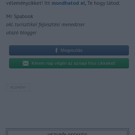
véleménycikket! Itt
mondhatod el
, Te hogy látod.
Mr Spabook
okl. turisztikai fejlesztési menedzser
utazó blogger
Megosztás
Kérem nap végén az aznapi friss cikkeket!
VÉLEMÉNY