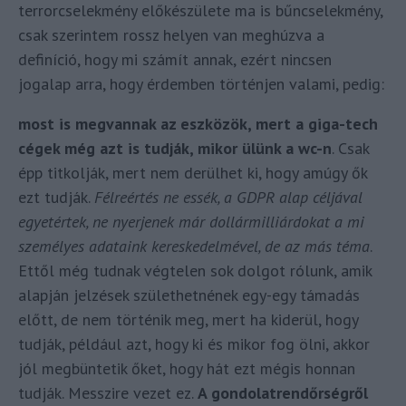
terrorcselekmény előkészülete ma is bűncselekmény,
csak szerintem rossz helyen van meghúzva a
definíció, hogy mi számít annak, ezért nincsen
jogalap arra, hogy érdemben történjen valami, pedig:
most is megvannak az eszközök, mert a giga-tech
cégek még azt is tudják, mikor ülünk a wc-n
. Csak
épp titkolják, mert nem derülhet ki, hogy amúgy ők
ezt tudják.
Félreértés ne essék, a GDPR alap céljával
egyetértek, ne nyerjenek már dollármilliárdokat a mi
személyes adataink kereskedelmével, de az más téma
.
Ettől még tudnak végtelen sok dolgot rólunk, amik
alapján jelzések születhetnének egy-egy támadás
előtt, de nem történik meg, mert ha kiderül, hogy
tudják, például azt, hogy ki és mikor fog ölni, akkor
jól megbüntetik őket, hogy hát ezt mégis honnan
tudják. Messzire vezet ez.
A gondolatrendőrségről