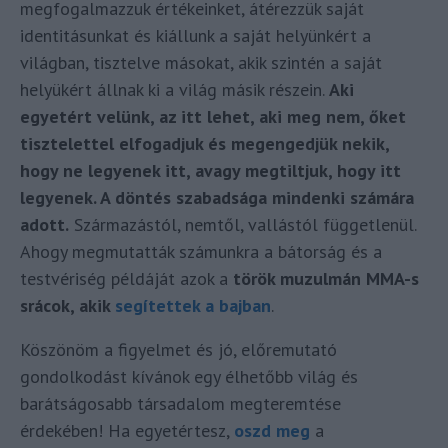
megfogalmazzuk értékeinket, átérezzük saját
identitásunkat és kiállunk a saját helyünkért a
világban, tisztelve másokat, akik szintén a saját
helyükért állnak ki a világ másik részein.
Aki
egyetért velünk, az itt lehet, aki meg nem, őket
tisztelettel elfogadjuk és megengedjük nekik,
hogy ne legyenek itt, avagy megtiltjuk, hogy itt
legyenek. A döntés szabadsága mindenki számára
adott.
Származástól, nemtől, vallástól függetlenül.
Ahogy megmutatták számunkra a bátorság és a
testvériség példáját azok a
török muzulmán MMA-s
srácok, akik
segítettek a bajban
.
Köszönöm a figyelmet és jó, előremutató
gondolkodást kívánok egy élhetőbb világ és
barátságosabb társadalom megteremtése
érdekében! Ha egyetértesz,
oszd meg
a