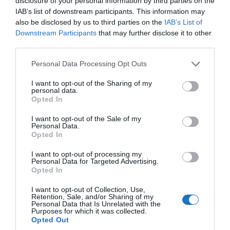
disclosure of your personal information by third parties on the
részt a GDPR után!
IAB’s list of downstream participants. This information may
also be disclosed by us to third parties on the
IAB’s List of
Csak a GDPR ugyebár…
Downstream Participants
that may further disclose it to other
third parties.
Ne mondja senki, hogy amikor a Facebook, meg a
Google és társai előbb tudja, hogy:
Please note that this website/app uses one or more Google
Personal Data Processing Opt Outs
services and may gather and store information including but
ki mikor csalja meg a párját, vagy épp
esik
not limited to your visit or usage behaviour. You may click to
I want to opt-out of the Sharing of my
personal data.
grant or deny consent to Google and its third-party tags to
szerelembe
Opted In
use your data for below specified purposes in below Google
consent section.
ki mikor
fog szakítani
vagy fontolgatja a válását,
I want to opt-out of the Sale of my
Personal Data.
Opted In
ki mit fog vásárolni,
ki mikor lesz beteg –
mert pl. inszomniás és napi 2
I want to opt-out of processing my
Personal Data for Targeted Advertising.
órát alszik és éjjel online van!
Opted In
ki milyen betegségben szenved –
nagy
I want to opt-out of Collection, Use,
Retention, Sale, and/or Sharing of my
valószínűséggel tudja a diagnózis előtt a tünetekre
Personal Data that Is Unrelated with the
Purposes for which it was collected.
vonatkozó kereséseink és beszélgetéseink alapján!
Opted Out