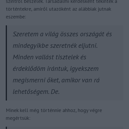
szintről beszélek. Társadalmi kérdésként tekintek a
történtekre, amiről utazóként az alábbiak jutnak
eszembe:
Szeretem a világ összes országát és
mindegyikbe szeretnék eljutni.
Minden vallást tisztelek és
érdeklődöm irántuk, igyekszem
megismerni őket, amikor van rá
lehetőségem. De.
Minek kell még történnie ahhoz, hogy végre
megértsük: