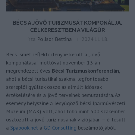
BÉCS A JÖVŐ TURIZMUSÁT KOMPONÁLJA,
CÉLKERESZTBEN A VILÁGŰR
írta
Polisor Bettina
2024.11.18.
Bécs ismét reflektorfénybe került a „Jövő
komponálása” mottóval november 13-án
megrendezett éves
Bécsi Turizmuskonferencián
,
ahol a bécsi turisztikai szakma legfontosabb
szereplői gyűltek össze az elmúlt időszak
értékelésére és a jövő terveinek bemutatására. Az
esemény helyszíne a lenyűgöző bécsi Iparművészeti
Múzeum (MAK) volt, ahol több mint 500 szakember
osztozott a jövő turizmusának víziójában – értesült
a
Spabook.net
a
GD Consulting
beszámolójából.