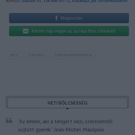
kövess
Instán
és
TikTok
-on is,
iratkozz fel hírlevelünkre
!
Megosztás
Kérem nap végén az aznapi friss cikkeket!
BÉCS
TURIZMUS
TURIZMUSKONFERENCIA
HETI BÖLCSESSÉG
"Az ember, aki a tengert nézi, szerelemtől
sújtott gyerek." Jean-Michel Maulpoix