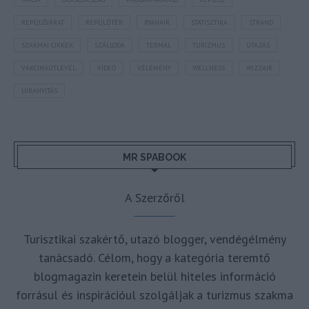
REPÜLŐJÁRAT
REPÜLŐTÉR
RYANAIR
STATISZTIKA
STRAND
SZAKMAI CIKKEK
SZÁLLODA
TERMÁL
TURIZMUS
UTAZÁS
VAKCINAÚTLEVÉL
VIDEÓ
VÉLEMÉNY
WELLNESS
WIZZAIR
ÚJRANYITÁS
MR SPABOOK
A Szerzőről
Turisztikai szakértő, utazó blogger, vendégélmény
tanácsadó. Célom, hogy a kategória teremtő
blogmagazin keretein belül hiteles információ
forrásul és inspirációul szolgáljak a turizmus szakma