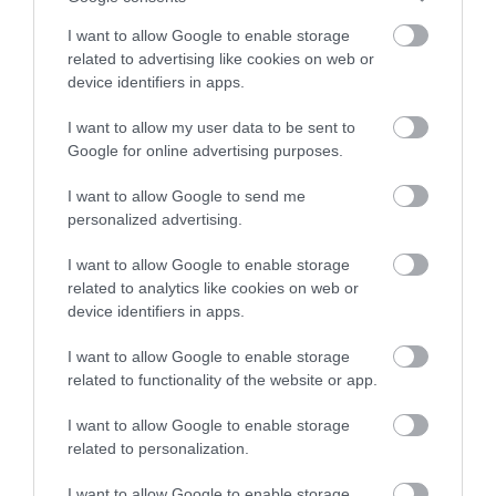
A Wien Tourismus ambiciózus tervei – beleértve a
I want to allow Google to enable storage
related to advertising like cookies on web or
világűr tematikáját és a városi infrastruktúra
device identifiers in apps.
fejlesztését – jól mutatják, hogy Bécs továbbra is a
jövő turizmusának egyik legizgalmasabb helyszíne
I want to allow my user data to be sent to
marad.
Google for online advertising purposes.
I want to allow Google to send me
„Bécs a rugalmas és rezisztens város példaképe, amely
personalized advertising.
nemcsak a jelen kihívásaira, hanem a jövő lehetőségeire is
felkészült.”
I want to allow Google to enable storage
related to analytics like cookies on web or
– foglalta össze Peter Hanke
device identifiers in apps.
I want to allow Google to enable storage
related to functionality of the website or app.
I want to allow Google to enable storage
related to personalization.
I want to allow Google to enable storage