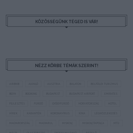
KÖZÖSSÉGÜNK TÉGED IS VÁR!
NÉZZ KÖRBE TÉMÁK SZERINT!
AIRBNB
AJÁNLÓ
AUSZTRIA
BALATON
BELFÖLDI TURIZMUS
BGYH
BOOKING
BUDAPEST
BUDAPEST AIRPORT
EMIRATES
FEJLESZTÉS
FÜRDŐ
GYÓGYFÜRDŐ
HORVÁTORSZÁG
HOTEL
HÍREK
KARANTÉN
KORONAVÍRUS
KÍNA
LÉGIKÖZLEKEDÉS
MAGYARORSZÁG
MAGYARUL
MISKOLC
MISKOLCTAPOLCA
MTÜ
MÁLTA
OLASZORSZÁG
PROGRAMAJÁNLÓ
REPÜLŐ