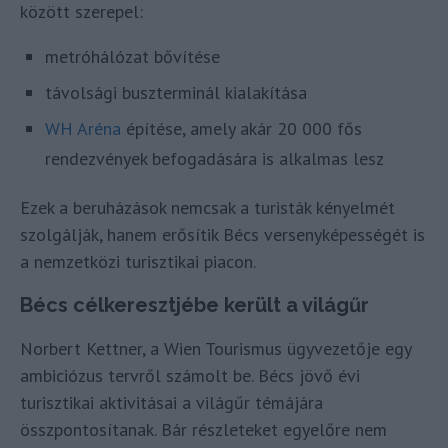
között szerepel:
metróhálózat bővítése
távolsági buszterminál kialakítása
WH Aréna
építése, amely akár 20 000 fős
rendezvények befogadására is alkalmas lesz
Ezek a beruházások nemcsak a turisták kényelmét
szolgálják, hanem erősítik Bécs versenyképességét is
a nemzetközi turisztikai piacon.
Bécs célkeresztjébe került a világűr
Norbert Kettner, a Wien Tourismus ügyvezetője egy
ambiciózus tervről számolt be. Bécs jövő évi
turisztikai aktivitásai a világűr témájára
összpontosítanak. Bár részleteket egyelőre nem