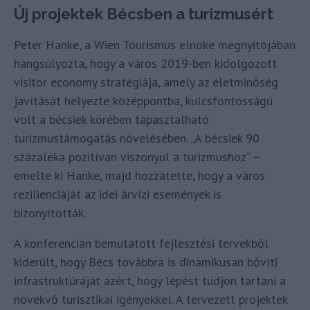
Új projektek Bécsben a turizmusért
Peter Hanke, a Wien Tourismus elnöke megnyitójában
hangsúlyozta, hogy a város 2019-ben kidolgozott
visitor economy stratégiája, amely az életminőség
javítását helyezte középpontba, kulcsfontosságú
volt a bécsiek körében tapasztalható
turizmustámogatás növelésében. „A bécsiek 90
százaléka pozitívan viszonyul a turizmushoz” –
emelte ki Hanke, majd hozzátette, hogy a város
rezilienciáját az idei árvízi események is
bizonyították.
A konferencián bemutatott fejlesztési tervekből
kiderült, hogy Bécs továbbra is dinamikusan bővíti
infrastruktúráját azért, hogy lépést tudjon tartani a
növekvő turisztikai igényekkel. A tervezett projektek