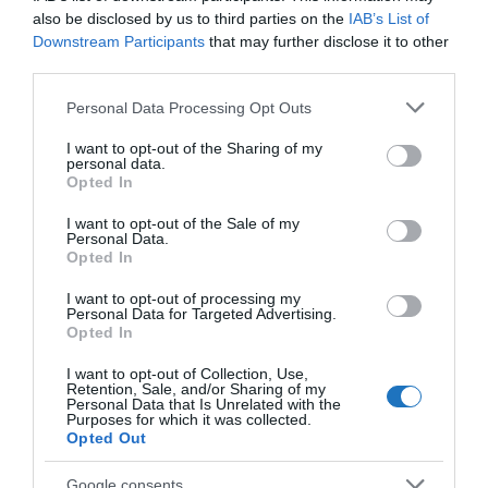
also be disclosed by us to third parties on the
IAB’s List of
hogy a város minden pontja a turizmus haszonélvezője
Downstream Participants
that may further disclose it to other
lehessen.
third parties.
Please note that this website/app uses one or more Google
A konferencia maga is a fenntarthatóság jegyében
Personal Data Processing Opt Outs
services and may gather and store information including but
zajlott, az Osztrák Környezetvédelmi Védjegy
not limited to your visit or usage behaviour. You may click to
I want to opt-out of the Sharing of my
personal data.
kritériumainak megfelelően ugyanis „Zöld
grant or deny consent to Google and its third-party tags to
Opted In
use your data for below specified purposes in below Google
Meetingként” került megrendezésre, az előadások
consent section.
I want to opt-out of the Sale of my
szinkronban történő jeltolmácsolása pedig
Personal Data.
biztosította az esélyegyenlőséget.
Opted In
I want to opt-out of processing my
Bécs a nemzetközi turizmus
Personal Data for Targeted Advertising.
élvonalában
Opted In
I want to opt-out of Collection, Use,
Bécs a pandémia utáni fellendülés egyik példaképe. A
Retention, Sale, and/or Sharing of my
Personal Data that Is Unrelated with the
szakemberek egyetértenek abban, hogy a város
Purposes for which it was collected.
Opted Out
nemcsak ellenálló, hanem innovatív megoldásaival
ismét az élvonalba törhet.
Google consents