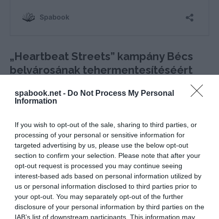
„Heartbeat Streets” kampány Bécs
belvárosának tehermentesítéséért
Walter Ruck, a bécsi gazdasági kamara (WKO) elnöke
spabook.net -
Do Not Process My Personal
Information
elismeréssel beszélt az idei „Heartbeat Streets”
kampányról, amely a belvároson kívüli kerületek
If you wish to opt-out of the sale, sharing to third parties, or
bevásárlóutcáira irányította a figyelmet. Ez a
processing of your personal or sensitive information for
kezdeményezés jelentősen hozzájárult a város
targeted advertising by us, please use the below opt-out
section to confirm your selection. Please note that after your
vendégforgalmának egyenletesebb eloszlásához,
opt-out request is processed you may continue seeing
csökkentve a belvárosi túlzsúfoltságot.
interest-based ads based on personal information utilized by
us or personal information disclosed to third parties prior to
„A belvároson kívüli kerületek népszerűsítésének folytatása
your opt-out. You may separately opt-out of the further
ígéretes jövőt jelent Bécs számára”
disclosure of your personal information by third parties on the
IAB’s list of downstream participants. This information may
– mondta Ruck, aki a kampány folytatását szorgalmazza,