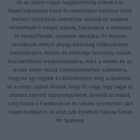
és az utazni vágyó nagyközönség számára is.
Repertoáromban hazai és nemzetközi turizmus hírek
mellett útleírások, személyes ajánlók és szakmai
vélemények is helyet kapnak, fókuszálva a wellness
és termálfürdők, strandok témájára. Itt nincsen
hivatkozás nélküli anyag, kizárólag többszörösen
leellenőrzött, hiteles és minőségi tartalom, valódi
hozzáértéssel megkomponálva, mert a nevem és az
arcom adom hozzá. Elképzelhetetlen számomra,
hogy ne így tegyek. Ez különbözteti meg a Spabook-
ot a netes zajban. Örülök, hogy itt vagy, légy tagja az
utazást szerető Közösségünknek, kövesd az oldalt,
szólj hozzá a Facebook-on és várunk szeretettel zárt
csoportunkban is. Jó utat, sok élményt! Kassay Tamás
Mr Spabook