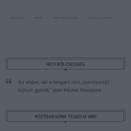
BOOKING
HÍREK
MAGYARORSZÁG
SZAKMAI CIKKEK
HETI BÖLCSESSÉG
"Az ember, aki a tengert nézi, szerelemtől
sújtott gyerek." Jean-Michel Maulpoix
KÖZÖSSÉGÜNK TÉGED IS VÁR!