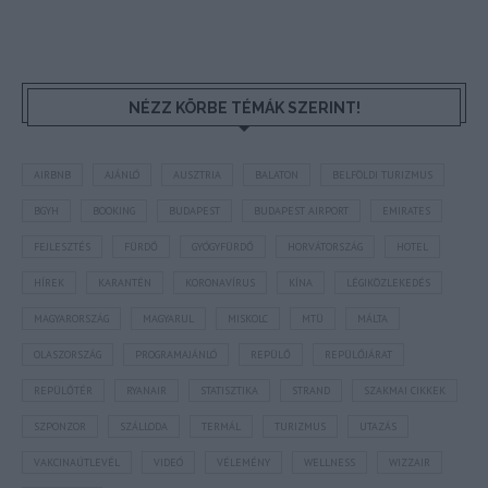
NÉZZ KÖRBE TÉMÁK SZERINT!
AIRBNB
AJÁNLÓ
AUSZTRIA
BALATON
BELFÖLDI TURIZMUS
BGYH
BOOKING
BUDAPEST
BUDAPEST AIRPORT
EMIRATES
FEJLESZTÉS
FÜRDŐ
GYÓGYFÜRDŐ
HORVÁTORSZÁG
HOTEL
HÍREK
KARANTÉN
KORONAVÍRUS
KÍNA
LÉGIKÖZLEKEDÉS
MAGYARORSZÁG
MAGYARUL
MISKOLC
MTÜ
MÁLTA
OLASZORSZÁG
PROGRAMAJÁNLÓ
REPÜLŐ
REPÜLŐJÁRAT
REPÜLŐTÉR
RYANAIR
STATISZTIKA
STRAND
SZAKMAI CIKKEK
SZPONZOR
SZÁLLODA
TERMÁL
TURIZMUS
UTAZÁS
VAKCINAÚTLEVÉL
VIDEÓ
VÉLEMÉNY
WELLNESS
WIZZAIR