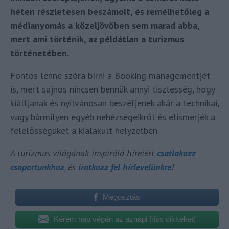
héten részletesen beszámolt, és remélhetőleg a
médianyomás a közeljövőben sem marad abba,
mert ami történik, az példátlan a turizmus
történetében.
Fontos lenne szóra bírni a Booking managementjét
is, mert sajnos nincsen bennük annyi tisztesség, hogy
kiálljanak és nyilvánosan beszéljenek akár a technikai,
vagy bármilyen egyéb nehézségeikről és elismerjék a
felelősségüket a kialakult helyzetben.
A turizmus világának inspiráló híreiért
csatlakozz
csoportunkhoz
, és
iratkozz fel hírlevelünkre
!
Megosztás
Kérem nap végén az aznapi friss cikkeket!