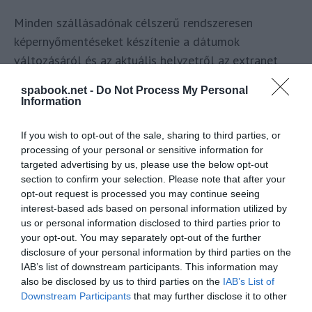
Minden szállásadónak célszerű rendszeresen
képernyőmentéseket készítenie a dátumok
változásáról és az aktuális helyzetről az extranet
fiókjában, valamint írásos panaszt tenni a kifizetés
spabook.net -
Do Not Process My Personal
csúszása miatt. Később ez a panasz lehet a
Information
békéltetőtestülei, vagy más egyéb eljárások alapja.
If you wish to opt-out of the sale, sharing to third parties, or
processing of your personal or sensitive information for
targeted advertising by us, please use the below opt-out
section to confirm your selection. Please note that after your
opt-out request is processed you may continue seeing
interest-based ads based on personal information utilized by
us or personal information disclosed to third parties prior to
your opt-out. You may separately opt-out of the further
disclosure of your personal information by third parties on the
IAB’s list of downstream participants. This information may
also be disclosed by us to third parties on the
IAB’s List of
Downstream Participants
that may further disclose it to other
third parties.