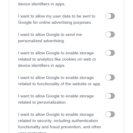
Kedves Partnerünk! Köszönjük, hogy kapcsolatba lépett
device identifiers in apps.
velünk számláit illetően. Elnézést kérünk az okozott
I want to allow my user data to be sent to
kellemetlenségért. Az Ön Extranet fiókján megjelenő számla
Google for online advertising purposes.
nem kifizetendő – a kifizetés hiányában nem történt jutalék
levonás így rendszerünk automatikusan megjelenítette a
I want to allow Google to send me
personalized advertising.
számlát. Amint sor kerül a kifizetésre a számla el fog túnni.
Örömmel állunk rendelkezésére bármilyen további kérdés
I want to allow Google to enable storage
esetén.
related to analytics like cookies on web or
device identifiers in apps.
A badacsonytomaji Villa Bella ma
közleményben
I want to allow Google to enable storage
jelezte, hogy „
Működésünk pár napon belül
related to functionality of the website or app.
ellehetetlenül, mivel a házon belül foglaló Vendégekből
származó bevétel nem fedezi a kiadásokat.
„
I want to allow Google to enable storage
related to personalization.
Svédországban is felkapta a média a
I want to allow Google to enable storage
Booking nem fizet témát
related to security, including authentication
functionality and fraud prevention, and other
A svéd szálláshelyek szintén a helyi médiához