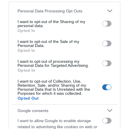
Please note that this website/app uses one or more Google
Personal Data Processing Opt Outs
services and may gather and store information including but
A turizmus világának inspiráló híreiért
csatlakozz
not limited to your visit or usage behaviour. You may click to
I want to opt-out of the Sharing of my
personal data.
grant or deny consent to Google and its third-party tags to
csoportunkhoz
, és
iratkozz fel hírlevelünkre
!
Opted In
use your data for below specified purposes in below Google
consent section.
I want to opt-out of the Sale of my
Az egyre meghosszabbodó határidőkre vonatkozóan
Personal Data.
idézem a Booking néhány válaszát, amelyet
Opted In
partnereinek küldött:
I want to opt-out of processing my
Personal Data for Targeted Advertising.
Kedves Partnerünk! Nagyon sajnáljuk a kellemetlenséget.
Opted In
Kérjük a pénzügyi fül alatti kimutatásokat hagyja figyelmen
I want to opt-out of Collection, Use,
Retention, Sale, and/or Sharing of my
kívül, egy rendszerhiba miatt nem valós adatokat lát. A
Personal Data that Is Unrelated with the
Purposes for which it was collected.
kifizetés miatti késedelem miatt szíves elnézését kérjük,
Opted Out
legkésőbb e hét végére meg fognak történni az összegek
átutalása. Türelmét nagyon köszönjük. Örömmel állunk
Google consents
rendelkezésére bármilyen további kérdés esetén.
I want to allow Google to enable storage
related to advertising like cookies on web or