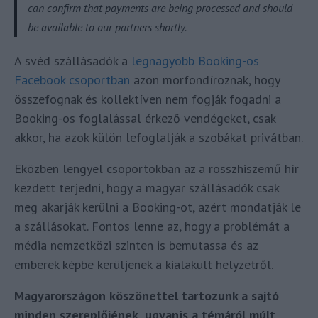
can confirm that payments are being processed and should
be available to our partners shortly.
A svéd szállásadók a
legnagyobb Booking-os
Facebook csoportban
azon morfondíroznak, hogy
összefognak és kollektíven nem fogják fogadni a
Booking-os foglalással érkező vendégeket, csak
akkor, ha azok külön lefoglalják a szobákat privátban.
Eközben lengyel csoportokban az a rosszhiszemű hír
kezdett terjedni, hogy a magyar szállásadók csak
meg akarják kerülni a Booking-ot, azért mondatják le
a szállásokat. Fontos lenne az, hogy a problémát a
média nemzetközi szinten is bemutassa és az
emberek képbe kerüljenek a kialakult helyzetről.
Magyarországon köszönettel tartozunk a sajtó
minden szereplőjének, ugyanis a témáról múlt