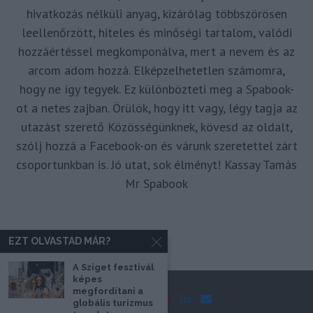
hivatkozás nélküli anyag, kizárólag többszörösen
leellenőrzött, hiteles és minőségi tartalom, valódi
hozzáértéssel megkomponálva, mert a nevem és az
arcom adom hozzá. Elképzelhetetlen számomra,
hogy ne így tegyek. Ez különbözteti meg a Spabook-
ot a netes zajban. Örülök, hogy itt vagy, légy tagja az
utazást szerető Közösségünknek, kövesd az oldalt,
szólj hozzá a Facebook-on és várunk szeretettel zárt
csoportunkban is. Jó utat, sok élményt! Kassay Tamás
Mr Spabook
EZT OLVASTAD MÁR?
A Sziget fesztivál
képes
megfordítani a
globális turizmus