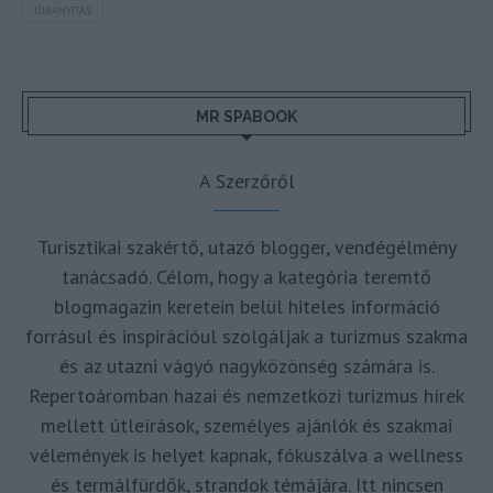
ÚJRANYITÁS
MR SPABOOK
A Szerzőről
Turisztikai szakértő, utazó blogger, vendégélmény
tanácsadó. Célom, hogy a kategória teremtő
blogmagazin keretein belül hiteles információ
forrásul és inspirációul szolgáljak a turizmus szakma
és az utazni vágyó nagyközönség számára is.
Repertoáromban hazai és nemzetközi turizmus hírek
mellett útleírások, személyes ajánlók és szakmai
vélemények is helyet kapnak, fókuszálva a wellness
és termálfürdők, strandok témájára. Itt nincsen