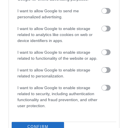
ennél néhánnyal kevesebb országban. Bekerülni
elképesztően nehéz, kikerülni nagyon könnyű, mert
I want to allow Google to send me
azonnal több másik helyszín ugrik a felszabaduló
personalized advertising.
helyre a versenynaptárban.
I want to allow Google to enable storage
related to analytics like cookies on web or
Magyarország és a Hungaroring ebben a
device identifiers in apps.
versenyben mára legendává érett, ugyanis a
I want to allow Google to enable storage
szintén világhírű Monza (és Monte-Carlo, ha a
related to functionality of the website or app.
járvány évét nem számítjuk)
mellett hazánk az
egyetlen, amelyik 1986 óta megszakítás nélkül
I want to allow Google to enable storage
minden évben vendégül látja a száguldó cirkusz
related to personalization.
versenyzőit
, csapatait és meghívott sztárvendégeit.
I want to allow Google to enable storage
Ez egy olyan ritka elit, amit meg kell becsülnünk,
related to security, including authentication
nagyjából semmi másban nem sikerült ilyen
functionality and fraud prevention, and other
user protection.
elismerést és egyöntetű népszerűséget kivívnunk
nemzetközi szinten, mint a Forma 1 megrendezése,
hangulata és a magyarok vendégszeretete terén.
CONFIRM