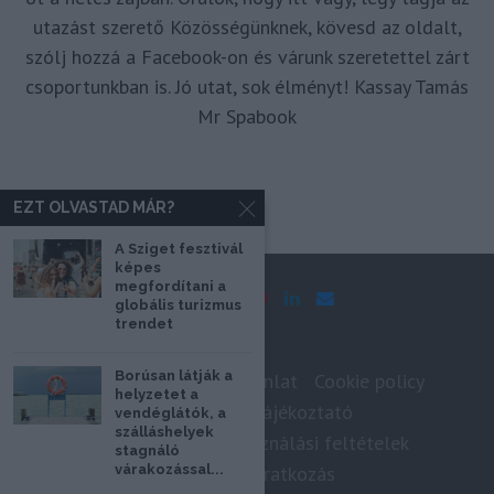
utazást szerető Közösségünknek, kövesd az oldalt,
szólj hozzá a Facebook-on és várunk szeretettel zárt
csoportunkban is. Jó utat, sok élményt! Kassay Tamás
Mr Spabook
EZT OLVASTAD MÁR?
A Sziget fesztivál
képes
megfordítani a
globális turizmus
trendet
Borúsan látják a
Impresszum
Médiaajánlat
Cookie policy
helyzetet a
Adatkezelési tájékoztató
vendéglátók, a
szálláshelyek
Szerzői jogok, felhasználási feltételek
stagnáló
várakozással...
Hírlevél feliratkozás