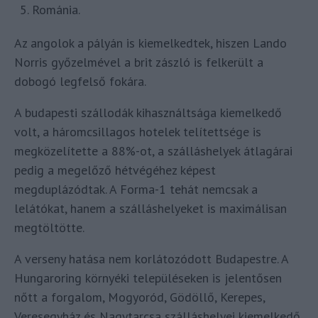
Románia.
Az angolok a pályán is kiemelkedtek, hiszen Lando
Norris győzelmével a brit zászló is felkerült a
dobogó legfelső fokára.
A budapesti szállodák kihasználtsága kiemelkedő
volt, a háromcsillagos hotelek telítettsége is
megközelítette a 88%-ot, a szálláshelyek átlagárai
pedig a megelőző hétvégéhez képest
megduplázódtak. A Forma-1 tehát nemcsak a
lelátókat, hanem a szálláshelyeket is maximálisan
megtöltötte.
A verseny hatása nem korlátozódott Budapestre. A
Hungaroring környéki településeken is jelentősen
nőtt a forgalom, Mogyoród, Gödöllő, Kerepes,
Veresegyház és Nagytarcsa szálláshelyei kiemelkedő