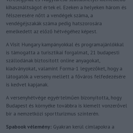
kihasználtságot értek el. Ezeken a helyeken három és
félszeresére nőtt a vendégek száma, a
vendégéjszakák száma pedig hatszorosára
emelkedett az előző hétvégéhez képest.
A Visit Hungary kampányokkal és programajánlókkal
is támogatta a turisztikai forgalmat, 21 budapesti
szállodának biztosított online anyagokat,
kiadványokat, valamint Forma-1 legyezőket, hogy a
látogatók a verseny mellett a főváros felfedezésére
is kedvet kapjanak.
A versenyhétvége egyértelműen bizonyította, hogy
Budapest és környéke továbbra is kiemelt vonzerővel
bír a nemzetközi sportturizmus színterén.
Spabook vélemény:
Gyakran kerül címlapokra a