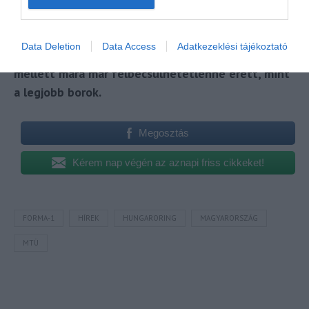
Tartsuk meg ezt a versenyt mindaddig, ameddig
Forma 1 mint sportág létezik, ennek az eszmei
Data Deletion
Data Access
Adatkezeklési tájékoztató
értéke az adóbevételek materiális hozadéka
mellett mára már felbecsülhetetlenné érett, mint
a legjobb borok.
Megosztás
Kérem nap végén az aznapi friss cikkeket!
FORMA-1
HÍREK
HUNGARORING
MAGYARORSZÁG
MTÜ