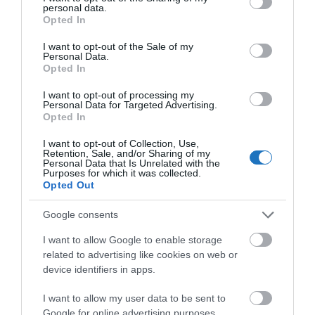
personal data.
bizonyos tekintetben még nagyobb horderejű zenei
grant or deny consent to Google and its third-party tags to
Opted In
use your data for below specified purposes in below Google
esemény, 1988 szeptember 6-án a
Human Rights
consent section.
I want to opt-out of the Sale of my
Now koncertje
, amin rengeteg világsztár lépett
Personal Data.
színpadra szintén a Népstadionban, amely ma
Opted In
újjáépülve a Puskás Aréna nevet viseli.
I want to opt-out of processing my
Personal Data for Targeted Advertising.
A Forma 1 a világ egyik legnépszerűbb sportága,
Opted In
családok millióinak a vasárnapi ebéd utáni
I want to opt-out of Collection, Use,
Retention, Sale, and/or Sharing of my
sziesztájának része.
Egy olyan sportág, amely
Personal Data that Is Unrelated with the
Purposes for which it was collected.
elképesztően erős tradíciókkal rendelkezik, ahol
Opted Out
számon van tartva minden egyes versenypálya és
rendező ország. Egy olyan sportág, ahol akár
Google consents
néhány éven keresztül, néhány futamot
I want to allow Google to enable storage
megrendezni is megtiszteltetés és presztízs.
related to advertising like cookies on web or
device identifiers in apps.
Sok lehetőség nincsen erre, hiszen a mára felhigított,
I want to allow my user data to be sent to
igen zsúfolt idényben is mindösszesen 24 futam van,
Google for online advertising purposes.