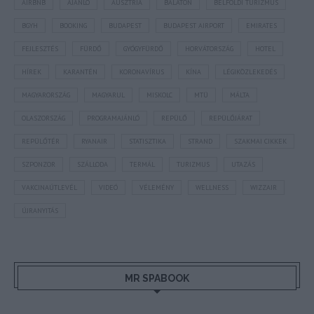
AIRBNB
AJÁNLÓ
AUSZTRIA
BALATON
BELFÖLDI TURIZMUS
BGYH
BOOKING
BUDAPEST
BUDAPEST AIRPORT
EMIRATES
FEJLESZTÉS
FÜRDŐ
GYÓGYFÜRDŐ
HORVÁTORSZÁG
HOTEL
HÍREK
KARANTÉN
KORONAVÍRUS
KÍNA
LÉGIKÖZLEKEDÉS
MAGYARORSZÁG
MAGYARUL
MISKOLC
MTÜ
MÁLTA
OLASZORSZÁG
PROGRAMAJÁNLÓ
REPÜLŐ
REPÜLŐJÁRAT
REPÜLŐTÉR
RYANAIR
STATISZTIKA
STRAND
SZAKMAI CIKKEK
SZPONZOR
SZÁLLODA
TERMÁL
TURIZMUS
UTAZÁS
VAKCINAÚTLEVÉL
VIDEÓ
VÉLEMÉNY
WELLNESS
WIZZAIR
ÚJRANYITÁS
MR SPABOOK