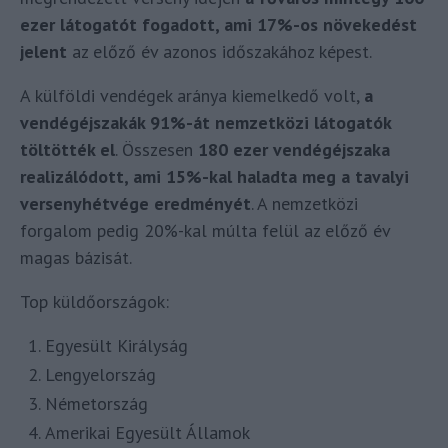
ezer látogatót fogadott, ami 17%-os növekedést
jelent
az előző év azonos időszakához képest.
A külföldi vendégek aránya kiemelkedő volt,
a
vendégéjszakák 91%-át nemzetközi látogatók
töltötték el
. Összesen
180 ezer vendégéjszaka
realizálódott, ami 15%-kal haladta meg a tavalyi
versenyhétvége eredményét
. A nemzetközi
forgalom pedig 20%-kal múlta felül az előző év
magas bázisát.
Top küldőországok:
Egyesült Királyság
Lengyelország
Németország
Amerikai Egyesült Államok