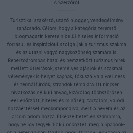
A Szerzőről
Turisztikai szakértő, utazó blogger, vendégélmény
tanácsadó. Célom, hogy a kategória teremtő
blogmagazin keretein belül hiteles információ
forrásul és inspirációul szolgáljak a turizmus szakma
és az utazni vágyó nagyközönség számára is.
Repertoáromban hazai és nemzetközi turizmus hírek
mellett útleírások, személyes ajánlók és szakmai
vélemények is helyet kapnak, fókuszálva a wellness
és termálfürdők, strandok témájára. Itt nincsen
hivatkozás nélküli anyag, kizárólag többszörösen
leellenőrzött, hiteles és minőségi tartalom, valódi
hozzáértéssel megkomponálva, mert a nevem és az
arcom adom hozzá. Elképzelhetetlen számomra,
hogy ne így tegyek. Ez különbözteti meg a Spabook-
ot a netes zajban. Örülök, hogy itt vagy, légy tagja az