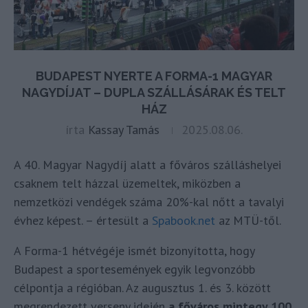
BUDAPEST NYERTE A FORMA-1 MAGYAR
NAGYDÍJAT – DUPLA SZÁLLÁSÁRAK ÉS TELT
HÁZ
írta
Kassay Tamás
2025.08.06.
A 40. Magyar Nagydíj alatt a főváros szálláshelyei
csaknem telt házzal üzemeltek, miközben a
nemzetközi vendégek száma 20%-kal nőtt a tavalyi
évhez képest. – értesült a
Spabook.net
az MTÜ-től.
A Forma-1 hétvégéje ismét bizonyította, hogy
Budapest a sportesemények egyik legvonzóbb
célpontja a régióban. Az augusztus 1. és 3. között
megrendezett verseny idején
a főváros mintegy 100