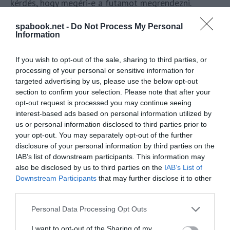
kérdés, hogy megéri-e a futamot megrendezni.
Minden alkalommal, minden lehetséges platformon
spabook.net -
Do Not Process My Personal
igyekszem magam is elmondani, hogy határozottan
Information
igen.
A Forma 1 nem csupán egy sportesemény,
hanem Magyarország egyik legendája, egy olyan
If you wish to opt-out of the sale, sharing to third parties, or
processing of your personal or sensitive information for
esemény, amely köldökzsinórként kapcsolt minket
targeted advertising by us, please use the below opt-out
össze a nyugattal még a rendszerváltás előtt, a
section to confirm your selection. Please note that after your
vasfüggönyön innen.
Olyan eszmei jelentőségű,
opt-out request is processed you may continue seeing
mint a Queen budapesti legendás koncertje, amelyen
interest-based ads based on personal information utilized by
us or personal information disclosed to third parties prior to
Freddie Mercury magyarul énekelte el a Tavaszi szél
your opt-out. You may separately opt-out of the further
című népdalunkat. A fiatalok kevésbé érzik át ennek a
disclosure of your personal information by third parties on the
szívfacsaró boldogságát, de az, hogy egy „nyugati”
IAB’s list of downstream participants. This information may
also be disclosed by us to third parties on the
IAB’s List of
zenekar a vasfüggöny mögött egy telt házas
Downstream Participants
that may further disclose it to other
stadionkoncertet adott, nagyon fontos mérföldköve
third parties.
volt a hazai koncertéletnek és a magyar
Please note that this website/app uses one or more Google
Personal Data Processing Opt Outs
önbecsülésnek. „Mi is megérdemeljük, nekünk is van
services and may gather and store information including but
rá jogunk.” Volt egy hasonlóan nagy jelentőségű, sőt
not limited to your visit or usage behaviour. You may click to
I want to opt-out of the Sharing of my