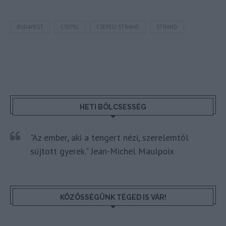
BUDAPEST
CSEPEL
CSEPELI STRAND
STRAND
HETI BÖLCSESSÉG
"Az ember, aki a tengert nézi, szerelemtől
sújtott gyerek." Jean-Michel Maulpoix
KÖZÖSSÉGÜNK TÉGED IS VÁR!