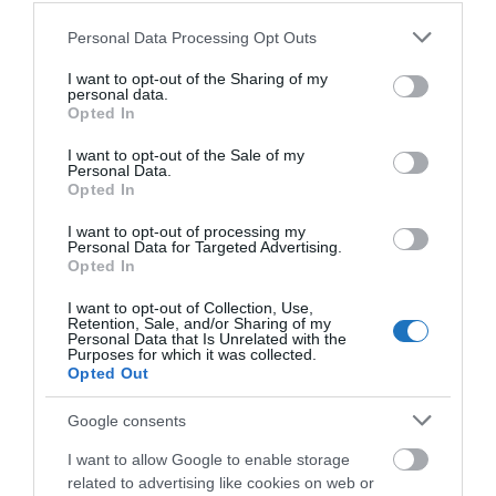
Please note that this website/app uses one or more Google
Personal Data Processing Opt Outs
services and may gather and store information including but
not limited to your visit or usage behaviour. You may click to
I want to opt-out of the Sharing of my
personal data.
grant or deny consent to Google and its third-party tags to
Opted In
use your data for below specified purposes in below Google
consent section.
I want to opt-out of the Sale of my
Personal Data.
Opted In
I want to opt-out of processing my
Personal Data for Targeted Advertising.
Téli szezonban
Opted In
I want to opt-out of Collection, Use,
Hétköznap:
06:00-17:00
Retention, Sale, and/or Sharing of my
Personal Data that Is Unrelated with the
Hétvégén:
07:00-15:00
Purposes for which it was collected.
Medencék és medencetér zárása:
strand zárás előtt
Opted Out
30 perccel
Google consents
Pénztár: minden nap 1 órával zárás előtt zár!
I want to allow Google to enable storage
Nyári szezonban
related to advertising like cookies on web or