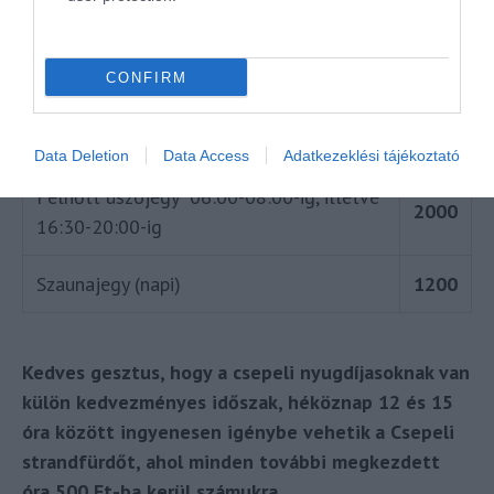
Felnőtt hétköznap csepeli
2700
lakcímkártyával
CONFIRM
Felnőtt hétvégén csepeli
2700
lakcímkártyával
Data Deletion
Data Access
Adatkezeklési tájékoztató
Felnőtt úszójegy 06:00-08:00-ig, illetve
2000
16:30-20:00-ig
Szaunajegy (napi)
1200
Kedves gesztus, hogy a csepeli nyugdíjasoknak van
külön kedvezményes időszak, héköznap 12 és 15
óra között ingyenesen igénybe vehetik a Csepeli
strandfürdőt, ahol minden további megkezdett
óra 500 Ft-ba kerül számukra.