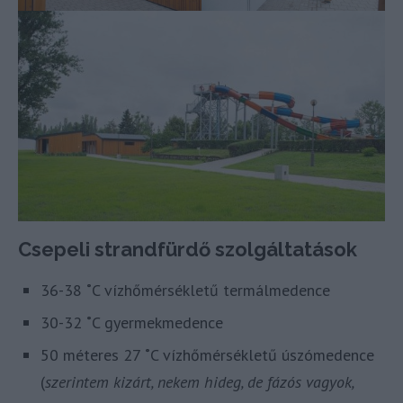
Csepeli strandfürdő szolgáltatások
36-38 ˚C vízhőmérsékletű termálmedence
30-32 ˚C gyermekmedence
50 méteres 27 ˚C vízhőmérsékletű úszómedence
(
szerintem kizárt, nekem hideg, de fázós vagyok,