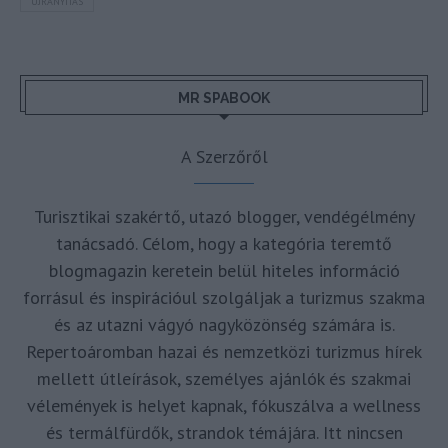
ÚJRANYITÁS
MR SPABOOK
A Szerzőről
Turisztikai szakértő, utazó blogger, vendégélmény
tanácsadó. Célom, hogy a kategória teremtő
blogmagazin keretein belül hiteles információ
forrásul és inspirációul szolgáljak a turizmus szakma
és az utazni vágyó nagyközönség számára is.
Repertoáromban hazai és nemzetközi turizmus hírek
mellett útleírások, személyes ajánlók és szakmai
vélemények is helyet kapnak, fókuszálva a wellness
és termálfürdők, strandok témájára. Itt nincsen