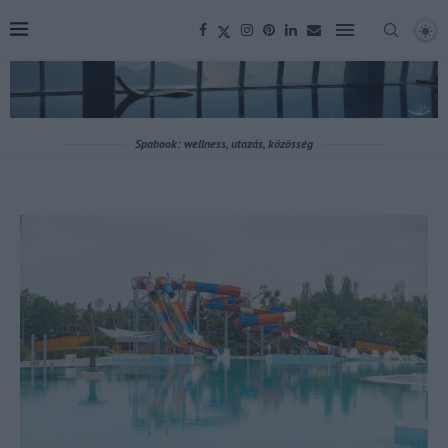
Spabook: wellness, utazás, közösség