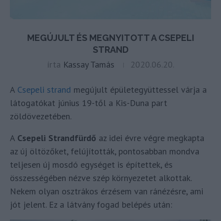
MEGÚJULT ÉS MEGNYITOTT A CSEPELI
STRAND
írta
Kassay Tamás
2020.06.20.
A
Csepeli strand
megújult épületegyüttessel várja a
látogatókat június 19-től a Kis-Duna part
zöldövezetében.
A
Csepeli Strandfürdő
az idei évre végre megkapta
az új öltözőket, felújították, pontosabban mondva
teljesen új mosdó egységet is építettek, és
összességében nézve szép környezetet alkottak.
Nekem olyan osztrákos érzésem van ránézésre, ami
jót jelent. Ez a látvány fogad belépés után: