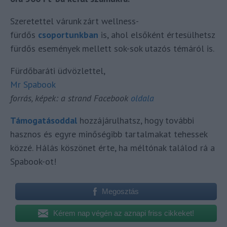
Szeretettel várunk zárt wellness-
fürdős
csoportunkban
is, ahol elsőként értesülhetsz
fürdős események mellett sok-sok utazós témáról is.
Fürdőbaráti üdvözlettel,
Mr Spabook
forrás, képek: a strand Facebook
oldala
Támogatásoddal
hozzájárulhatsz, hogy további
hasznos és egyre minőségibb tartalmakat tehessek
közzé. Hálás köszönet érte, ha méltónak találod rá a
Spabook-ot!
Megosztás
Kérem nap végén az aznapi friss cikkeket!