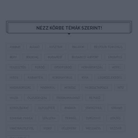
NÉZZ KÖRBE TÉMÁK SZERINT!
AIRBNB
AJÁNLÓ
AUSZTRIA
BALATON
BELFÖLDI TURIZMUS
BGYH
BOOKING
BUDAPEST
BUDAPEST AIRPORT
EMIRATES
FEJLESZTÉS
FÜRDŐ
GYÓGYFÜRDŐ
HORVÁTORSZÁG
HOTEL
HÍREK
KARANTÉN
KORONAVÍRUS
KÍNA
LÉGIKÖZLEKEDÉS
MAGYARORSZÁG
MAGYARUL
MISKOLC
MISKOLCTAPOLCA
MTÜ
MÁLTA
OLASZORSZÁG
PROGRAMAJÁNLÓ
REPÜLŐ
REPÜLŐJÁRAT
REPÜLŐTÉR
RYANAIR
STATISZTIKA
STRAND
SZAKMAI CIKKEK
SZÁLLODA
TERMÁL
TURIZMUS
UTAZÁS
VAKCINAÚTLEVÉL
VIDEÓ
VÉLEMÉNY
WELLNESS
WIZZAIR