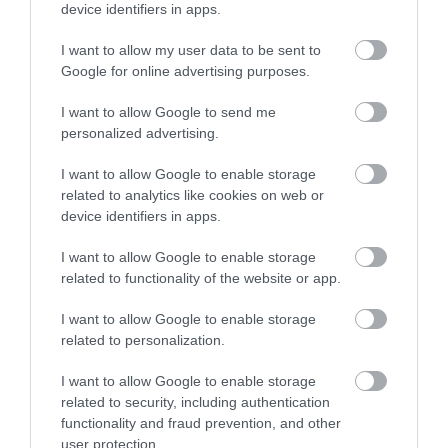
device identifiers in apps.
Hétköznap:
06:00-20:00
I want to allow my user data to be sent to
Hétvégén:
08:00-20:00
Google for online advertising purposes.
Medencék és medencetér zárása:
strand zárás előtt
30 perccel
I want to allow Google to send me
personalized advertising.
Pénztár: minden nap 18:00-kor zár!
I want to allow Google to enable storage
Csepeli strand belépő árak
related to analytics like cookies on web or
device identifiers in apps.
A teljes árlista
ide kattintva
található, az alábbi
táblázat csak az alapárak kivonatát tartalmazza.
I want to allow Google to enable storage
related to functionality of the website or app.
2020. évi nyári árlista
kivonata
Ft
I want to allow Google to enable storage
related to personalization.
Felnőtt hétköznap
3000
I want to allow Google to enable storage
related to security, including authentication
Felnőtt hétvégén
3000
functionality and fraud prevention, and other
user protection.