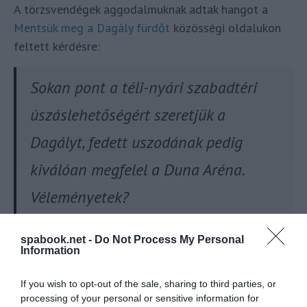
A törzsvendégek aggodalmuknak adtak hangot a
Mentsük meg a Dagály fürdőt
közösségi oldalukon
feltett kérdésre:
Sokan pont a téli-nyári szabadtéri
úszáslehetőségért szeretjük a
Dagályt, fedett uszodának pedig
kiválóan megfelel a Duna Aréna.
Véleményetek?
spabook.net -
Do Not Process My Personal
A kommentek között szemezgetve ilyen
Information
véleményeket olvashatunk:
If you wish to opt-out of the sale, sharing to third parties, or
„
Semmiképp se fedjék le! A Dagály szabadtéri ötvenese
processing of your personal or sensitive information for