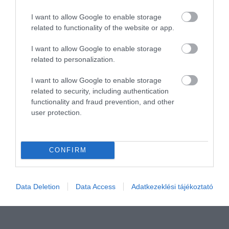
sok
utazós
témáról is. Mi az, amiért szereted a
Dagály fürdőt? Írd meg!
I want to allow Google to enable storage
related to functionality of the website or app.
Támogatásoddal
hozzájárulhatsz, hogy további
I want to allow Google to enable storage
hasznos és egyre minőségibb tartalmakat tehessek
related to personalization.
közzé. Hálás köszönet érte, ha méltónak találod rá a
Spabook-ot!
I want to allow Google to enable storage
related to security, including authentication
Fürdőbaráti üdvözlettel,
functionality and fraud prevention, and other
user protection.
Mr Spabook
A remek fotókat a
Mentsük meg a Dagály fürdőt
biztosította.
CONFIRM
Megosztás
Data Deletion
Data Access
Adatkezeklési tájékoztató
Kérem nap végén az aznapi friss cikkeket!