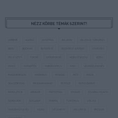
NÉZZ KÖRBE TÉMÁK SZERINT!
AIRBNB
AJÁNLÓ
AUSZTRIA
BALATON
BELFÖLDI TURIZMUS
BGYH
BOOKING
BUDAPEST
BUDAPEST AIRPORT
EMIRATES
FEJLESZTÉS
FÜRDŐ
GYÓGYFÜRDŐ
HORVÁTORSZÁG
HOTEL
HÍREK
KARANTÉN
KORONAVÍRUS
KÍNA
LÉGIKÖZLEKEDÉS
MAGYARORSZÁG
MAGYARUL
MISKOLC
MTÜ
MÁLTA
OLASZORSZÁG
PROGRAMAJÁNLÓ
REPÜLŐ
REPÜLŐJÁRAT
REPÜLŐTÉR
RYANAIR
STATISZTIKA
STRAND
SZAKMAI CIKKEK
SZPONZOR
SZÁLLODA
TERMÁL
TURIZMUS
UTAZÁS
VAKCINAÚTLEVÉL
VIDEÓ
VÉLEMÉNY
WELLNESS
WIZZAIR