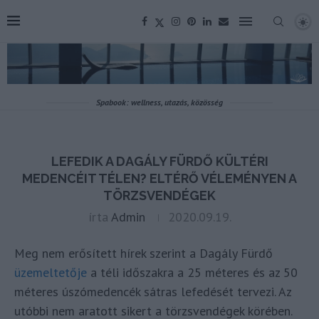
Spabook: wellness, utazás, közösség
LEFEDIK A DAGÁLY FÜRDŐ KÜLTÉRI
MEDENCÉIT TÉLEN? ELTÉRŐ VÉLEMÉNYEN A
TÖRZSVENDÉGEK
írta
Admin
2020.09.19.
Meg nem erősített hírek szerint a Dagály Fürdő
üzemeltetője
a téli időszakra a 25 méteres és az 50
méteres úszómedencék sátras lefedését tervezi. Az
utóbbi nem aratott sikert a törzsvendégek körében.