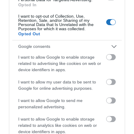
Opted In
„Az 50 méteres medencét én is nyitottan szeretem – bár
I want to opt-out of Collection, Use,
lehetne 1-2 fokkal melegebb a vize ! – de van, hogy a
Retention, Sale, and/or Sharing of my
Personal Data that Is Unrelated with the
hideg miatt a 25 méteres sátrasat választottam
Purposes for which it was collected.
Opted Out
régebben. Jó lenne ha a jövőben is választani lehetne.”
Google consents
„Kérjük szépen hagyják FEDETLENÜL az 50-es
I want to allow Google to enable storage
medencét!!! Ez nagyon fontos lenne! A kinti úszásért
related to advertising like cookies on web or
járok télen is a Dagályba.
„
device identifiers in apps.
Elküldtem a fürdő vezetésének a kérdéseimet arról,
I want to allow my user data to be sent to
Google for online advertising purposes.
hogy mi várható, milyen lesz a Dagály fürdő télen.
Amint válaszolnak, közzéteszem.
I want to allow Google to send me
personalized advertising.
Érdekelnek a fürdős, wellness és utazós témák?
Csatlakozz
cs
oportunk
hoz
, ahol folyamatosan
I want to allow Google to enable storage
related to analytics like cookies on web or
értesülhetsz fürdős eseményekről és sok-
device identifiers in apps.