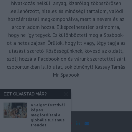
hivatkozás nélküli anyag, kizárólag többszörösen
leellenőrzött, hiteles és minőségi tartalom, valódi
hozzáértéssel megkomponálva, mert a nevem és az
arcom adom hozzá. Elképzelhetetlen számomra,
hogy ne így tegyek. Ez különbözteti meg a Spabook-
ot a netes zajban. Örülök, hogy itt vagy, légy tagja az
utazást szerető Közösségünknek, kövesd az oldalt,
szólj hozzá a Facebook-on és várunk szeretettel zárt
csoportunkban is. Jó utat, sok élményt! Kassay Tamás
Mr Spabook
EZT OLVASTAD MÁR?
A Sziget fesztivál
képes
megfordítani a
globális turizmus
trendet