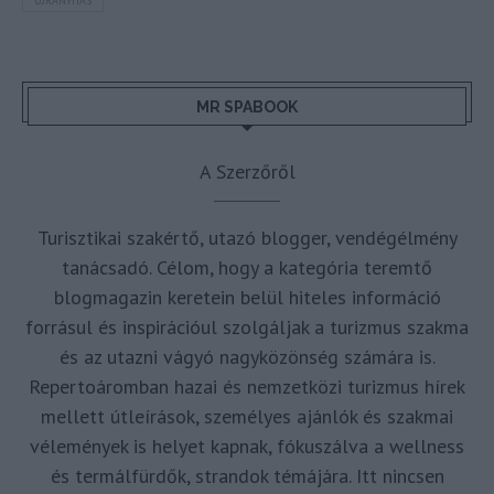
ÚJRANYITÁS
MR SPABOOK
A Szerzőről
Turisztikai szakértő, utazó blogger, vendégélmény
tanácsadó. Célom, hogy a kategória teremtő
blogmagazin keretein belül hiteles információ
forrásul és inspirációul szolgáljak a turizmus szakma
és az utazni vágyó nagyközönség számára is.
Repertoáromban hazai és nemzetközi turizmus hírek
mellett útleírások, személyes ajánlók és szakmai
vélemények is helyet kapnak, fókuszálva a wellness
és termálfürdők, strandok témájára. Itt nincsen