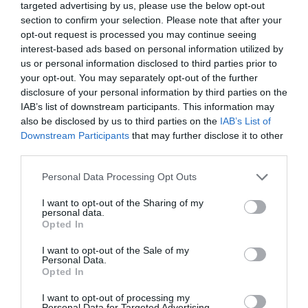
egyedülállóan különleges! Csak egy forró szauna házikó
targeted advertising by us, please use the below opt-out
és egy csobbanó dézsa hiányzik a közeléből. Inkább
section to confirm your selection. Please note that after your
opt-out request is processed you may continue seeing
ezen munkálkodjanak! (lényegesen nagyobb a feeling és
interest-based ads based on personal information utilized by
jóval olcsóbb mint a sátor)
„
us or personal information disclosed to third parties prior to
your opt-out. You may separately opt-out of the further
disclosure of your personal information by third parties on the
„
Ez tragikus lenne, sokan csak ezért jártak ide télen,
IAB’s list of downstream participants. This information may
mert itt lehetett szabadtéren úszni, egyébként máshova
also be disclosed by us to third parties on the
IAB’s List of
mentek volna. Nem csak a feledhetetlen élmény veszne
Downstream Participants
that may further disclose it to other
el, de szerintem anyagilag sem járna jól a fürdő, az
third parties.
előbbiek miatt.
„
Please note that this website/app uses one or more Google
Personal Data Processing Opt Outs
services and may gather and store information including but
not limited to your visit or usage behaviour. You may click to
I want to opt-out of the Sharing of my
„
A törzsközönségből mindenki a nyitott 50es miatt
personal data.
grant or deny consent to Google and its third-party tags to
jár(t) ide. Első csapás a kültéri szauna megszüntetése
Opted In
use your data for below specified purposes in below Google
volt, most ez sátor valszeg megadja a végső döfést. A
consent section.
I want to opt-out of the Sale of my
Széchenyiből is már csak a hosszabb nyitvatartás
Personal Data.
Opted In
miatt jöttünk vissza, de marad a Pala es a Széchenyi
ezek szerint…”
I want to opt-out of processing my
Personal Data for Targeted Advertising.