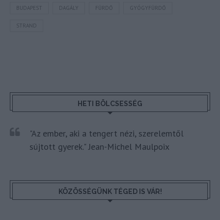
BUDAPEST
DAGÁLY
FÜRDŐ
GYÓGYFÜRDŐ
STRAND
HETI BÖLCSESSÉG
"Az ember, aki a tengert nézi, szerelemtől
sújtott gyerek." Jean-Michel Maulpoix
KÖZÖSSÉGÜNK TÉGED IS VÁR!