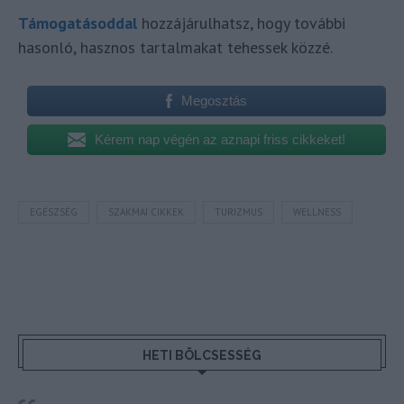
Támogatásoddal
hozzájárulhatsz, hogy további
hasonló, hasznos tartalmakat tehessek közzé.
Megosztás
Kérem nap végén az aznapi friss cikkeket!
EGÉSZSÉG
SZAKMAI CIKKEK
TURIZMUS
WELLNESS
HETI BÖLCSESSÉG