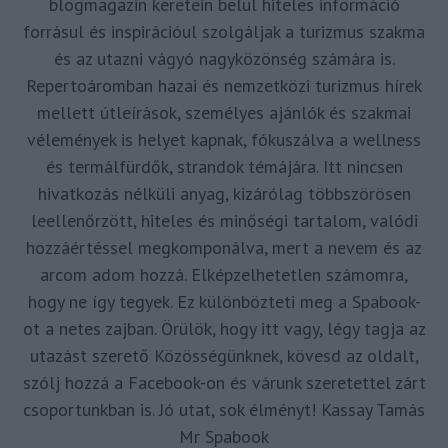
blogmagazin keretein belül hiteles információ
forrásul és inspirációul szolgáljak a turizmus szakma
és az utazni vágyó nagyközönség számára is.
Repertoáromban hazai és nemzetközi turizmus hírek
mellett útleírások, személyes ajánlók és szakmai
vélemények is helyet kapnak, fókuszálva a wellness
és termálfürdők, strandok témájára. Itt nincsen
hivatkozás nélküli anyag, kizárólag többszörösen
leellenőrzött, hiteles és minőségi tartalom, valódi
hozzáértéssel megkomponálva, mert a nevem és az
arcom adom hozzá. Elképzelhetetlen számomra,
hogy ne így tegyek. Ez különbözteti meg a Spabook-
ot a netes zajban. Örülök, hogy itt vagy, légy tagja az
utazást szerető Közösségünknek, kövesd az oldalt,
szólj hozzá a Facebook-on és várunk szeretettel zárt
csoportunkban is. Jó utat, sok élményt! Kassay Tamás
Mr Spabook