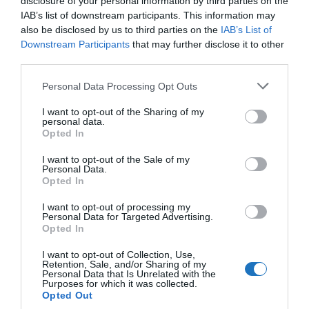
disclosure of your personal information by third parties on the
például Szaúd-Arábiából, Irakból, vagy a palesztin
IAB’s list of downstream participants. This information may
also be disclosed by us to third parties on the
IAB’s List of
területekről . A legkeresettebb kezelések közé
Downstream Participants
that may further disclose it to other
tartozik a kardiológia, a sebészet és az ortopédia.
third parties.
Please note that this website/app uses one or more Google
Personal Data Processing Opt Outs
„Jordánia erőssége az egészségügyi
services and may gather and store information including but
not limited to your visit or usage behaviour. You may click to
I want to opt-out of the Sharing of my
szolgáltatások magas színvonalában
personal data.
grant or deny consent to Google and its third-party tags to
Opted In
use your data for below specified purposes in below Google
rejlik, amelyek magasan képzett
consent section.
I want to opt-out of the Sale of my
Personal Data.
orvosokon, ápolókon,
Opted In
gyógyszerészeken, valamint a
I want to opt-out of processing my
Personal Data for Targeted Advertising.
szolgáltatások versenyképes árán
Opted In
alapulnak.”
I want to opt-out of Collection, Use,
Retention, Sale, and/or Sharing of my
Personal Data that Is Unrelated with the
Purposes for which it was collected.
Dr. Fawzi Al-Hammouri
Opted Out