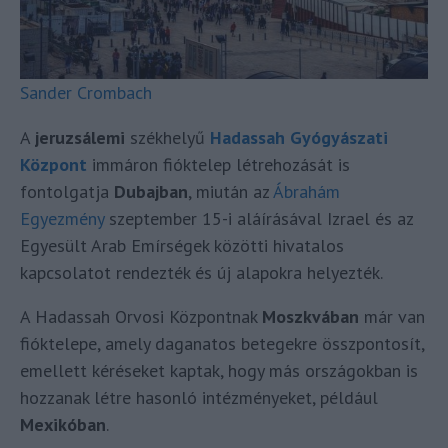
Sander Crombach
A
jeruzsálemi
székhelyű
Hadassah Gyógyászati
Központ
immáron fióktelep létrehozását is
fontolgatja
Dubajban
, miután az
Ábrahám
Egyezmény
szeptember 15-i aláírásával Izrael és az
Egyesült Arab Emírségek közötti hivatalos
kapcsolatot rendezték és új alapokra helyezték.
A Hadassah Orvosi Központnak
Moszkvában
már van
fióktelepe, amely daganatos betegekre összpontosít,
emellett kéréseket kaptak, hogy más országokban is
hozzanak létre hasonló intézményeket, például
Mexikóban
.