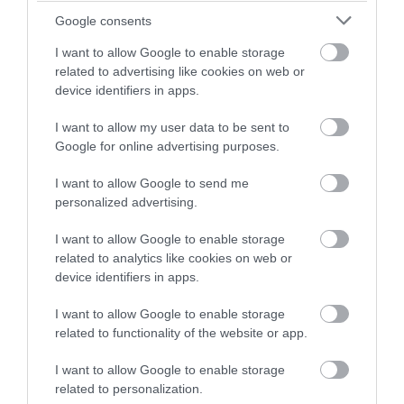
A jól felszerelt kórházak és a fejlett orvosi
Google consents
berendezések rendelkezésre állása biztosítja, hogy
I want to allow Google to enable storage
ne legyen várakozási idő.
related to advertising like cookies on web or
device identifiers in apps.
Jordánia
tervei között szerepel, hogy fogászati ​​
I want to allow my user data to be sent to
ellátást és életmód-támogatást is nyújtson
Google for online advertising purposes.
külföldiek számára. Fő versenytársa
Törökország
,
amely robusztus egészségügyi turisztikai iparral is
I want to allow Google to send me
personalized advertising.
büszkélkedhet.
I want to allow Google to enable storage
Törökország egészségügyi turistái főként
related to analytics like cookies on web or
Oroszországból, Kelet- és Dél-Európából, valamint a
device identifiers in apps.
Közép-Kelet országaiból, például Szaúd-Arábiából és
I want to allow Google to enable storage
Katarból érkeznek.
related to functionality of the website or app.
A legnagyobb igény a hajátültetésre és más típusú
I want to allow Google to enable storage
plasztikai műtétekre mutatkozik a török
related to personalization.