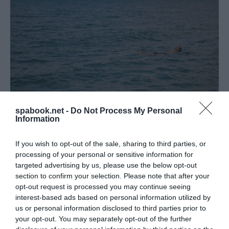
Ricardo Frantz
spabook.net -
Do Not Process My Personal
Information
Orvosi turizmusban Izrael leginkább Európával
If you wish to opt-out of the sale, sharing to third parties, or
versenyez, de a szomszédságában Jordániának is
processing of your personal or sensitive information for
virágzó piaca van.
Dr. Fawzi Al-Hammouri
, a jordániai
targeted advertising by us, please use the below opt-out
magánkórházak szövetségének elnöke szerint
section to confirm your selection. Please note that after your
opt-out request is processed you may continue seeing
Jordánia évente átlagosan több, mint
250 000
interest-based ads based on personal information utilized by
külföldi beteget fogad
.
us or personal information disclosed to third parties prior to
your opt-out. You may separately opt-out of the further
E betegek többsége más arab országokból érkezik,