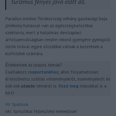
turizmus fényes jövő előtt áll.
Paradox módon Törökország néhány gazdasági baja
jótékony hatással van az egészségturisztikai
szektorra, mert a hatalmas devizapiaci
árfolyamválságban rendre rekord gyengére gyengülő
török lírával egyre olcsóbbá válnak a kezelések a
külföldiek számára.
Érdekelnek az utazós témák?
Csatlakozz
cs
oportunk
hoz
, ahol folyamatosan
értesülhetsz szállás véleményekről, eseményekről és
sok-sok
utazós
témáról is.
Oszd meg
másokkal is a
hírt!
Mr Spabook
okl. turisztikai fejlesztési menedzser