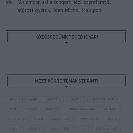
"Az ember, aki a tengert nézi, szerelemtől
sújtott gyerek." Jean-Michel Maulpoix
KÖZÖSSÉGÜNK TÉGED IS VÁR!
NÉZZ KÖRBE TÉMÁK SZERINT!
AIRBNB
AJÁNLÓ
AUSZTRIA
BALATON
BELFÖLDI TURIZMUS
BGYH
BOOKING
BUDAPEST
BUDAPEST AIRPORT
EMIRATES
FEJLESZTÉS
FÜRDŐ
GYÓGYFÜRDŐ
HORVÁTORSZÁG
HOTEL
HÍREK
KARANTÉN
KORONAVÍRUS
KÍNA
LÉGIKÖZLEKEDÉS