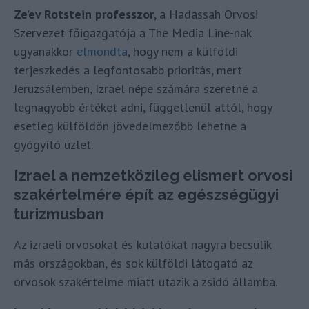
Ze’ev Rotstein professzor
, a Hadassah Orvosi
Szervezet főigazgatója a The Media Line-nak
ugyanakkor
elmondta
, hogy nem a külföldi
terjeszkedés a legfontosabb prioritás, mert
Jeruzsálemben, Izrael népe számára szeretné a
legnagyobb értéket adni, függetlenül attól, hogy
esetleg külföldön jövedelmezőbb lehetne a
gyógyító üzlet.
Izrael a nemzetközileg elismert orvosi
szakértelmére épít az egészségügyi
turizmusban
Az izraeli orvosokat és kutatókat nagyra becsülik
más országokban, és sok külföldi látogató az
orvosok szakértelme miatt utazik a zsidó államba.