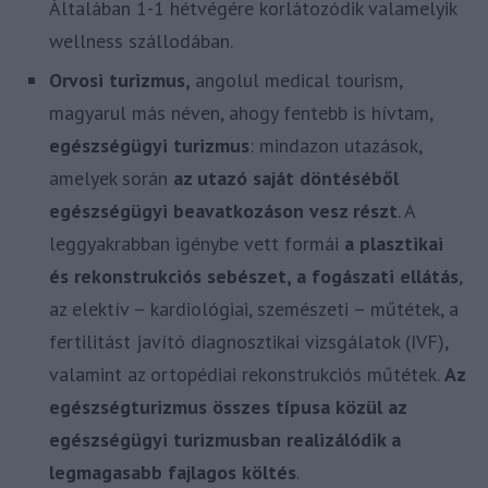
Általában 1-1 hétvégére korlátozódik valamelyik
wellness szállodában.
Orvosi turizmus,
angolul medical tourism,
magyarul más néven, ahogy fentebb is hívtam,
egészségügyi turizmus
: mindazon utazások,
amelyek során
az utazó saját döntéséből
egészségügyi beavatkozáson vesz részt
. A
leggyakrabban igénybe vett formái
a plasztikai
és rekonstrukciós sebészet, a fogászati ellátás
,
az elektív – kardiológiai, szemészeti – műtétek, a
fertilitást javító diagnosztikai vizsgálatok (IVF),
valamint az ortopédiai rekonstrukciós műtétek.
Az
egészségturizmus összes típusa közül az
egészségügyi turizmusban realizálódik a
legmagasabb fajlagos költés
.