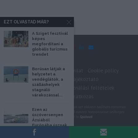
EZT OLVASTAD MÁR?
A Sziget fesztivál
képes
megfordítani a
globális turizmus
trendet
Borúsan látják a
Impresszum
Médiaajánlat
Cookie policy
helyzetet a
Adatkezelési tájékoztató
vendéglátók, a
szálláshelyek
Szerzői jogok, felhasználási feltételek
stagnáló
Hírlevél feliratkozás
várakozással...
@2020 - Minden jog fenntartva. A Spabook.net oldalain található tartalmak
Ezen az
felhasználásához, újraközléséhez a szerző írásbeli hozzájárulása szükséges.
úszóversenyen
All Rights Reserved by
Spabook
Ázsiából
Európába úsznak
VISSZA A LAP TETEJÉRE
a versenyzők