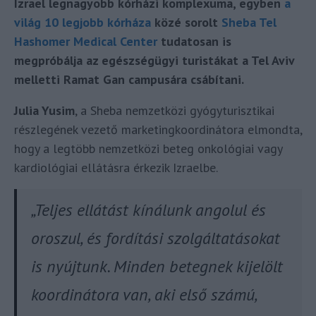
Izrael legnagyobb kórházi komplexuma, egyben
a
világ 10 legjobb kórháza
közé sorolt
Sheba Tel
Hashomer Medical Center
tudatosan is
megpróbálja az egészségügyi turistákat a Tel Aviv
melletti Ramat Gan campusára csábítani.
Julia Yusim
, a Sheba nemzetközi gyógyturisztikai
részlegének vezető marketingkoordinátora elmondta,
hogy a legtöbb nemzetközi beteg onkológiai vagy
kardiológiai ellátásra érkezik Izraelbe.
„Teljes ellátást kínálunk angolul és
oroszul, és fordítási szolgáltatásokat
is nyújtunk. Minden betegnek kijelölt
koordinátora van, aki első számú,