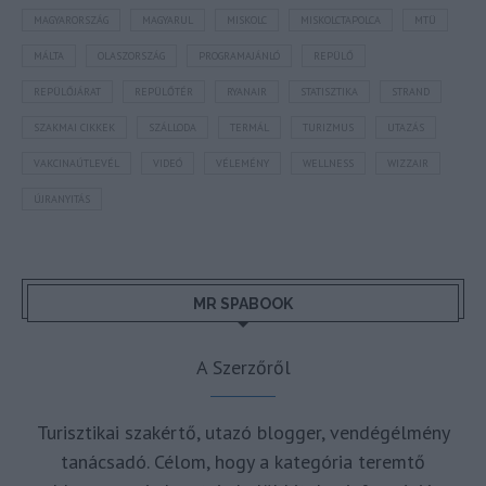
MAGYARORSZÁG
MAGYARUL
MISKOLC
MISKOLCTAPOLCA
MTÜ
MÁLTA
OLASZORSZÁG
PROGRAMAJÁNLÓ
REPÜLŐ
REPÜLŐJÁRAT
REPÜLŐTÉR
RYANAIR
STATISZTIKA
STRAND
SZAKMAI CIKKEK
SZÁLLODA
TERMÁL
TURIZMUS
UTAZÁS
VAKCINAÚTLEVÉL
VIDEÓ
VÉLEMÉNY
WELLNESS
WIZZAIR
ÚJRANYITÁS
MR SPABOOK
A Szerzőről
Turisztikai szakértő, utazó blogger, vendégélmény
tanácsadó. Célom, hogy a kategória teremtő