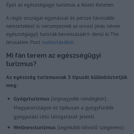
Épül az egészségügyi turizmus a Közel-Keleten.
A régió országai egymással és persze távolabbi
nemzetekkel is versenyeznek az orvosi (más néven
egészségügyi) turisták bevonzásáért- derül ki The
Jerusalem Post
tudósításából
.
Mi fán terem az egészségügyi
turizmus?
Az egészség turizmusnak 3 típusát különböztetjük
meg:
Gyógyturizmus
(legnagyobb vendégkör):
Magyarországon ez tipikusan a gyógyfürdők
gyógyulási célú látogatását jelenti.
Wellnessturizmus
(leginkább bővülő szegmens):