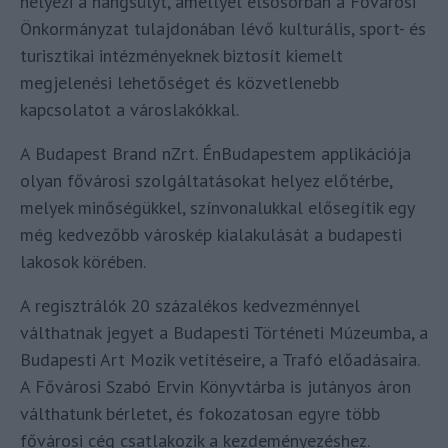
helyezi a hangsúlyt, amellyel elsősorban a Fővárosi
Önkormányzat tulajdonában lévő kulturális, sport- és
turisztikai intézményeknek biztosít kiemelt
megjelenési lehetőséget és közvetlenebb
kapcsolatot a városlakókkal.
A Budapest Brand nZrt. ÉnBudapestem applikációja
olyan fővárosi szolgáltatásokat helyez előtérbe,
melyek minőségükkel, színvonalukkal elősegítik egy
még kedvezőbb városkép kialakulását a budapesti
lakosok körében.
A regisztrálók 20 százalékos kedvezménnyel
válthatnak jegyet a Budapesti Történeti Múzeumba, a
Budapesti Art Mozik vetítéseire, a Trafó előadásaira.
A Fővárosi Szabó Ervin Könyvtárba is jutányos áron
válthatunk bérletet, és fokozatosan egyre több
fővárosi cég csatlakozik a kezdeményezéshez.