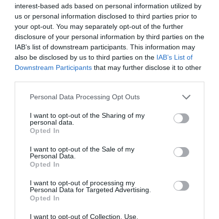
számára ingyenesen elérhető.
interest-based ads based on personal information utilized by
us or personal information disclosed to third parties prior to
your opt-out. You may separately opt-out of the further
Egy app, számtalan élmény –
disclosure of your personal information by third parties on the
ÉnBudapestem animációs videó:
IAB’s list of downstream participants. This information may
also be disclosed by us to third parties on the
IAB’s List of
Downstream Participants
that may further disclose it to other
third parties.
Please note that this website/app uses one or more Google
Personal Data Processing Opt Outs
services and may gather and store information including but
not limited to your visit or usage behaviour. You may click to
I want to opt-out of the Sharing of my
personal data.
grant or deny consent to Google and its third-party tags to
Opted In
use your data for below specified purposes in below Google
consent section.
I want to opt-out of the Sale of my
Personal Data.
Opted In
ÉnBudapestem app: Kezedben a főváros!
I want to opt-out of processing my
Personal Data for Targeted Advertising.
– animációs videó:
Opted In
I want to opt-out of Collection, Use,