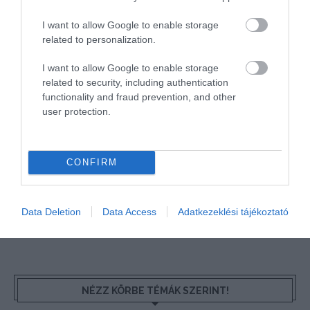
I want to allow Google to enable storage
related to personalization.
HETI BÖLCSESSÉG
I want to allow Google to enable storage
related to security, including authentication
functionality and fraud prevention, and other
"Az ember, aki a tengert nézi, szerelemtől
user protection.
sújtott gyerek." Jean-Michel Maulpoix
CONFIRM
KÖZÖSSÉGÜNK TÉGED IS VÁR!
Data Deletion
Data Access
Adatkezeklési tájékoztató
NÉZZ KÖRBE TÉMÁK SZERINT!