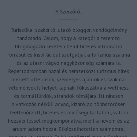
A Szerzőről
Turisztikai szakértő, utazó blogger, vendégélmény
tanácsadó. Célom, hogy a kategória teremtő
blogmagazin keretein belül hiteles információ
forrásul és inspirációul szolgáljak a turizmus szakma
és az utazni vágyó nagyközönség számára is.
Repertoáromban hazai és nemzetközi turizmus hírek
mellett útleírások, személyes ajánlók és szakmai
vélemények is helyet kapnak, fókuszálva a wellness
és termálfürdők, strandok témájára. Itt nincsen
hivatkozás nélküli anyag, kizárólag többszörösen
leellenőrzött, hiteles és minőségi tartalom, valódi
hozzáértéssel megkomponálva, mert a nevem és az
arcom adom hozzá. Elképzelhetetlen számomra,