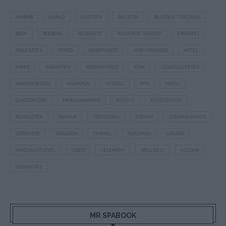
AIRBNB
AJÁNLÓ
AUSZTRIA
BALATON
BELFÖLDI TURIZMUS
BGYH
BOOKING
BUDAPEST
BUDAPEST AIRPORT
EMIRATES
FEJLESZTÉS
FÜRDŐ
GYÓGYFÜRDŐ
HORVÁTORSZÁG
HOTEL
HÍREK
KARANTÉN
KORONAVÍRUS
KÍNA
LÉGIKÖZLEKEDÉS
MAGYARORSZÁG
MAGYARUL
MISKOLC
MTÜ
MÁLTA
OLASZORSZÁG
PROGRAMAJÁNLÓ
REPÜLŐ
REPÜLŐJÁRAT
REPÜLŐTÉR
RYANAIR
STATISZTIKA
STRAND
SZAKMAI CIKKEK
SZPONZOR
SZÁLLODA
TERMÁL
TURIZMUS
UTAZÁS
VAKCINAÚTLEVÉL
VIDEÓ
VÉLEMÉNY
WELLNESS
WIZZAIR
ÚJRANYITÁS
MR SPABOOK