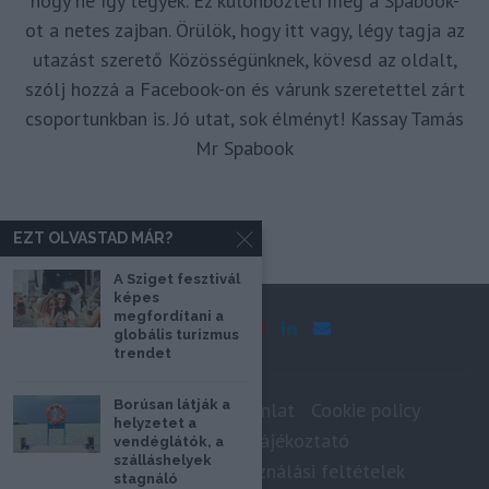
hogy ne így tegyek. Ez különbözteti meg a Spabook-
ot a netes zajban. Örülök, hogy itt vagy, légy tagja az
utazást szerető Közösségünknek, kövesd az oldalt,
szólj hozzá a Facebook-on és várunk szeretettel zárt
csoportunkban is. Jó utat, sok élményt! Kassay Tamás
Mr Spabook
EZT OLVASTAD MÁR?
A Sziget fesztivál
képes
megfordítani a
globális turizmus
trendet
Borúsan látják a
Impresszum
Médiaajánlat
Cookie policy
helyzetet a
Adatkezelési tájékoztató
vendéglátók, a
szálláshelyek
Szerzői jogok, felhasználási feltételek
stagnáló