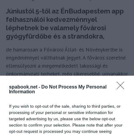
Júniustól 5-től az ÉnBudapestem app
felhasználói kedvezménnyel
léphetnek be valamely fővárosi
gyógyfürdőbe és a strandokra,
de hamarosan a Fővárosi Állat- és Növénykertbe is
engedménnyel válthatnak jegyet. A főváros szeretné
ellensúlyozni a megemelkedett lakossági és
önkormányzati terheket, még sikeresebbé, ugyanakkor
elérhetőbbé tenni a kulturális programokat. Az
spabook.net -
Do Not Process My Personal
ÉnBudapestem applikáció segítségével a városlakók
Information
továbbra sem szorulnak ki a lehetőségekből, a
fővárosi intézmények pedig magasabb
If you wish to opt-out of the sale, sharing to third parties, or
processing of your personal or sensitive information for
látogatószámra számíthatnak. Az állandó
targeted advertising by us, please use the below opt-out
kedvezményeket biztosító applikáció és online kártya
section to confirm your selection. Please note that after your
használata a jubileum évében minden felhasználó
opt-out request is processed you may continue seeing