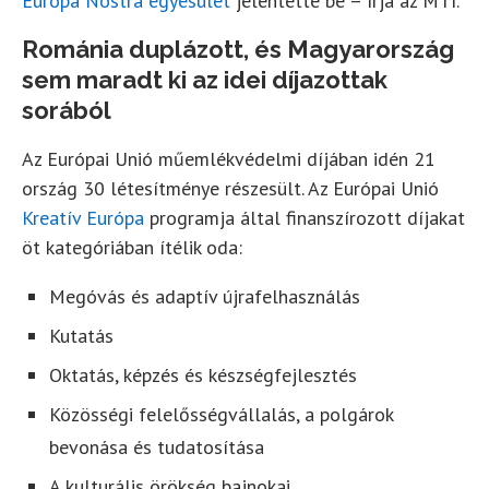
Europa Nostra egyesület
jelentette be – írja az MTI.
Románia duplázott, és Magyarország
sem maradt ki az idei díjazottak
sorából
Az Európai Unió műemlékvédelmi díjában idén 21
ország 30 létesítménye részesült. Az Európai Unió
Kreatív Európa
programja által finanszírozott díjakat
öt kategóriában ítélik oda:
Megóvás és adaptív újrafelhasználás
Kutatás
Oktatás, képzés és készségfejlesztés
Közösségi felelősségvállalás, a polgárok
bevonása és tudatosítása
A kulturális örökség bajnokai