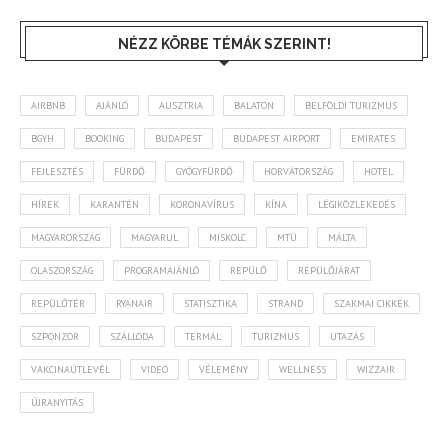
NÉZZ KÖRBE TÉMÁK SZERINT!
AIRBNB
AJÁNLÓ
AUSZTRIA
BALATON
BELFÖLDI TURIZMUS
BGYH
BOOKING
BUDAPEST
BUDAPEST AIRPORT
EMIRATES
FEJLESZTÉS
FÜRDŐ
GYÓGYFÜRDŐ
HORVÁTORSZÁG
HOTEL
HÍREK
KARANTÉN
KORONAVÍRUS
KÍNA
LÉGIKÖZLEKEDÉS
MAGYARORSZÁG
MAGYARUL
MISKOLC
MTÜ
MÁLTA
OLASZORSZÁG
PROGRAMAJÁNLÓ
REPÜLŐ
REPÜLŐJÁRAT
REPÜLŐTÉR
RYANAIR
STATISZTIKA
STRAND
SZAKMAI CIKKEK
SZPONZOR
SZÁLLODA
TERMÁL
TURIZMUS
UTAZÁS
VAKCINAÚTLEVÉL
VIDEÓ
VÉLEMÉNY
WELLNESS
WIZZAIR
ÚJRANYITÁS