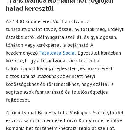
Transilvanica Románia hét régióján
halad keresztül
Az 1400 kilométeres Via Transilvanica
turistaútvonalat tavaly ősszel nyitották meg, Erdélyt
északkeletről délnyugatra szeli át, és gyalogosan,
lóháton vagy kerékpárral is bejárható. A
kezdeményező
Tasuleasa Social
Egyesület korábban
közölte, hogy a túraútvonal kiépítésével a
faluturizmust kívánja fejleszteni, és hozzáférést
biztosítani az utazóknak az érintett helyi
közösségekhez és történeteikhez, hogy ezáltal is
segítse azok fenntartható és felelősségteljes
fejlődését.
A túraútvonal Bukovinától a Vaskapuig Székelyföldet
és a szász kultúra emlékeit őrző Királyföldet érintve
Románia hét történelmi-néprajzi régióját szeli át.