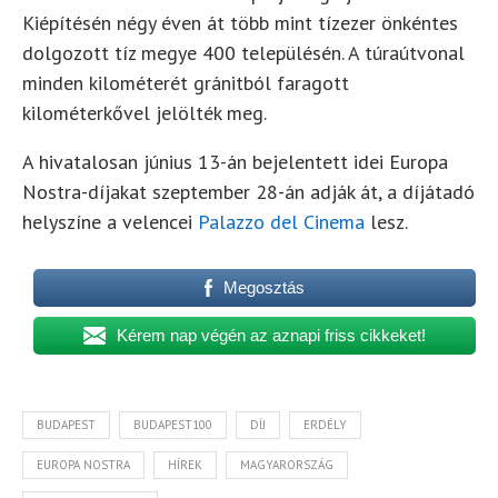
Kiépítésén négy éven át több mint tízezer önkéntes
dolgozott tíz megye 400 településén. A túraútvonal
minden kilométerét gránitból faragott
kilométerkővel jelölték meg.
A hivatalosan június 13-án bejelentett idei Europa
Nostra-díjakat szeptember 28-án adják át, a díjátadó
helyszíne a velencei
Palazzo del Cinema
lesz.
Megosztás
Kérem nap végén az aznapi friss cikkeket!
BUDAPEST
BUDAPEST100
DÍJ
ERDÉLY
EUROPA NOSTRA
HÍREK
MAGYARORSZÁG