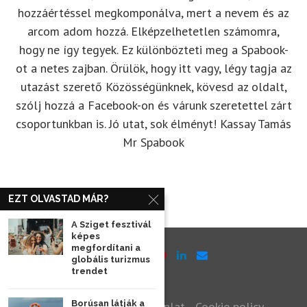
hozzáértéssel megkomponálva, mert a nevem és az
arcom adom hozzá. Elképzelhetetlen számomra,
hogy ne így tegyek. Ez különbözteti meg a Spabook-
ot a netes zajban. Örülök, hogy itt vagy, légy tagja az
utazást szerető Közösségünknek, kövesd az oldalt,
szólj hozzá a Facebook-on és várunk szeretettel zárt
csoportunkban is. Jó utat, sok élményt! Kassay Tamás
Mr Spabook
EZT OLVASTAD MÁR?
A Sziget fesztivál
képes
megfordítani a
globális turizmus
trendet
Borúsan látják a
Impresszum
Médiaajánlat
Cookie policy