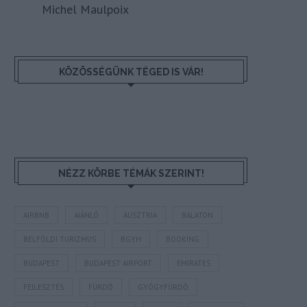
Michel Maulpoix
KÖZÖSSÉGÜNK TÉGED IS VÁR!
NÉZZ KÖRBE TÉMÁK SZERINT!
AIRBNB
AJÁNLÓ
AUSZTRIA
BALATON
BELFÖLDI TURIZMUS
BGYH
BOOKING
BUDAPEST
BUDAPEST AIRPORT
EMIRATES
FEJLESZTÉS
FÜRDŐ
GYÓGYFÜRDŐ