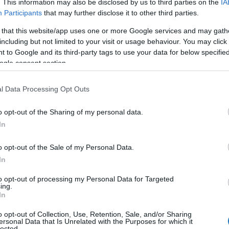
. This information may also be disclosed by us to third parties on the
IA
Participants
that may further disclose it to other third parties.
 that this website/app uses one or more Google services and may gath
including but not limited to your visit or usage behaviour. You may click 
ásban
nagyszámú szakrális műemléket találunk,
 to Google and its third-party tags to use your data for below specifi
 műemlékei közé tartoznak. A templomok belseje ritka
ogle consent section.
. és 14. századra nyúlik vissza. A templomok falain
dokhoz, a német bányászkolonizációhoz, az akkori
l Data Processing Opt Outs
latokhoz és a későbbi reformációhoz kapcsolódik.
o opt-out of the Sharing of my personal data.
stáns, katolikus és református egyházai mára háttérbe
In
ét szolgálja, és még mindig aktív gyülekezetük van,
o opt-out of the Sale of my Personal Data.
vők, a plébánosok, a plébánosnők és a látogatók
In
idegenforgalmi szezonban jelent kihívást. Az „
Európai
nak része, hogy a címet viselő 12 templomot
to opt-out of processing my Personal Data for Targeted
ing.
esület az egyházközségekkel, plébániákkal és az
In
kormányzati Kerület és a Besztercebányai
o opt-out of Collection, Use, Retention, Sale, and/or Sharing
megoldást hozott rendszeres nyitvatartási idő
ersonal Data that Is Unrelated with the Purposes for which it
lected.