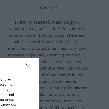
A Szerzőről
Turisztikai szakértő, utazó blogger,
vendégélmény tanácsadó. Célom, hogy a
kategória teremtő blogmagazin keretein
belül hiteles információ forrásul és
inspirációul szolgáljak a turizmus szakma és
az utazni vágyó nagyközönség számára is.
Repertoáromban hazai és nemzetközi
turizmus hírek mellett útleírások, személyes
ajánlók és szakmai vélemények is helyet
sonal or
kapnak, fókuszálva a wellness és
ection to
termálfürdők, strandok témájára. Itt nincsen
ou may
hivatkozás nélküli anyag, kizárólag
 personal
out of the
többszörösen leellenőrzött, hiteles és
 downstream
minőségi tartalom, valódi hozzáértéssel