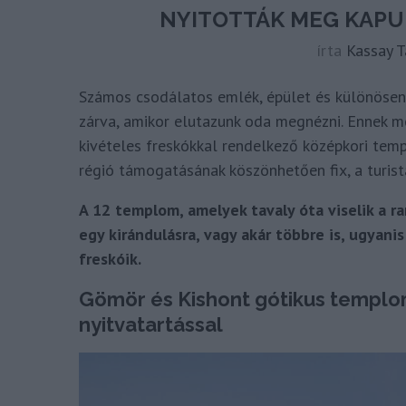
NYITOTTÁK MEG KAPUI
írta
Kassay 
Számos csodálatos emlék, épület és különösen
zárva, amikor elutazunk oda megnézni. Ennek m
kivételes freskókkal rendelkező középkori tem
régió támogatásának köszönhetően fix, a turistá
A 12 templom, amelyek tavaly óta viselik a 
egy kirándulásra, vagy akár többre is, ugyani
freskóik.
Gömör és Kishont gótikus temploma
nyitvatartással