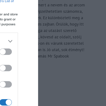
B’s List of
megkomponálva, mert a nevem és az arcom
adom hozzá. Elképzelhetetlen számomra,
er and store
hogy ne így tegyek. Ez különbözteti meg a
to grant or
Spabook-ot a netes zajban. Örülök, hogy itt
ed purposes
vagy, légy tagja az utazást szerető
Közösségünknek, kövesd az oldalt, szólj
hozzá a Facebook-on és várunk szeretettel
zárt csoportunkban is. Jó utat, sok élményt!
Kassay Tamás Mr Spabook