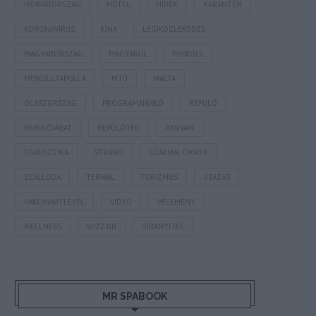
HORVÁTORSZÁG
HOTEL
HÍREK
KARANTÉN
KORONAVÍRUS
KÍNA
LÉGIKÖZLEKEDÉS
MAGYARORSZÁG
MAGYARUL
MISKOLC
MISKOLCTAPOLCA
MTÜ
MÁLTA
OLASZORSZÁG
PROGRAMAJÁNLÓ
REPÜLŐ
REPÜLŐJÁRAT
REPÜLŐTÉR
RYANAIR
STATISZTIKA
STRAND
SZAKMAI CIKKEK
SZÁLLODA
TERMÁL
TURIZMUS
UTAZÁS
VAKCINAÚTLEVÉL
VIDEÓ
VÉLEMÉNY
WELLNESS
WIZZAIR
ÚJRANYITÁS
MR SPABOOK