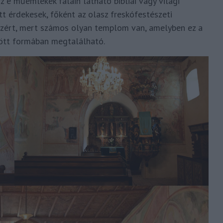
z e műemlékek falain látható bibliai vagy világi
t érdekesek, főként az olasz freskófestészeti
azért, mert számos olyan templom van, amelyben ez a
ött formában megtalálható.