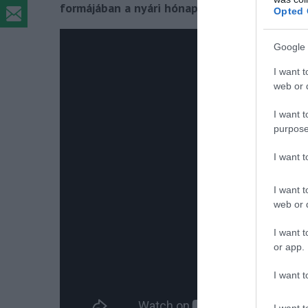
formájában a nyári hónapokban.
Opted 
Google 
I want t
web or d
I want t
purpose
I want 
I want t
web or d
I want t
or app.
I want t
I want t