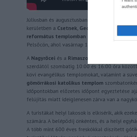
authenti
Júliusban és augusztusban a
Csetneki gótikus 
kerületben a
Csetnek
,
Gecelfalva
és
Martonhá
református templomban
hétfőtől szombatig 9
Pelsőcön, ahol vasárnap 13:00-16:00 óráig tar
A
Nagyrőcei
és a
Rimaszombati
járásokban az
szerdától szombatig 10:00 és 16:00 óra között l
kövi evangélikus templomokat, valamint a süvet
gömörrákosi katolikus templom
szombatonként
időpontokban előzetes időpont egyeztetése ajá
felújítás miatt ideiglenesen zárva van a nagyk
A turistákat helyi lakosok is elkísérik, akik e
számára. A belépődíj önkéntes, és a helyi egyh
A több mint 600 éves freskókkal díszített gó