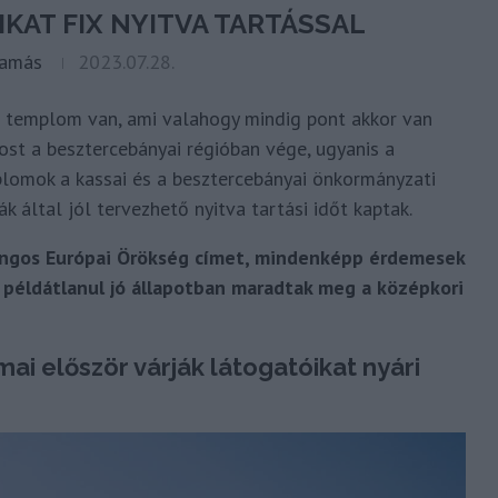
KAT FIX NYITVA TARTÁSSAL
Tamás
2023.07.28.
 templom van, ami valahogy mindig pont akkor van
ost a besztercebányai régióban vége, ugyanis a
plomok a kassai és a besztercebányai önkormányzati
k által jól tervezhető nyitva tartási időt kaptak.
rangos Európai Örökség címet, mindenképp érdemesek
s példátlanul jó állapotban maradtak meg a középkori
i először várják látogatóikat nyári