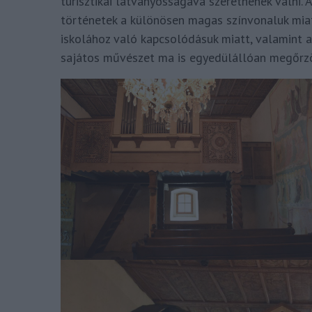
turisztikai látványosságává szeretnének válni. A
történetek a különösen magas színvonaluk miat
iskolához való kapcsolódásuk miatt, valamint 
sajátos művészet ma is egyedülállóan megőrz