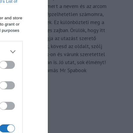
B’s List of
megkomponálva, mert a nevem és az arcom
adom hozzá. Elképzelhetetlen számomra,
er and store
hogy ne így tegyek. Ez különbözteti meg a
to grant or
Spabook-ot a netes zajban. Örülök, hogy itt
ed purposes
vagy, légy tagja az utazást szerető
Közösségünknek, kövesd az oldalt, szólj
hozzá a Facebook-on és várunk szeretettel
zárt csoportunkban is. Jó utat, sok élményt!
Kassay Tamás Mr Spabook