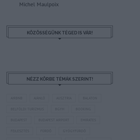
Michel Maulpoix
KÖZÖSSÉGÜNK TÉGED IS VÁR!
NÉZZ KÖRBE TÉMÁK SZERINT!
AIRBNB
AJÁNLÓ
AUSZTRIA
BALATON
BELFÖLDI TURIZMUS
BGYH
BOOKING
BUDAPEST
BUDAPEST AIRPORT
EMIRATES
FEJLESZTÉS
FÜRDŐ
GYÓGYFÜRDŐ