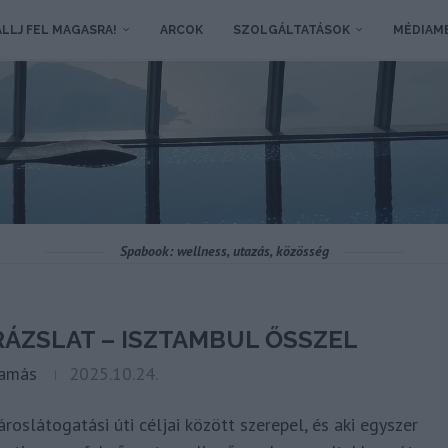
LLJ FEL MAGASRA!
ARCOK
SZOLGÁLTATÁSOK
MÉDIAM
Spabook: wellness, utazás, közösség
RÁZSLAT – ISZTAMBUL ŐSSZEL
Tamás
2025.10.24.
oslátogatási úti céljai között szerepel, és aki egyszer