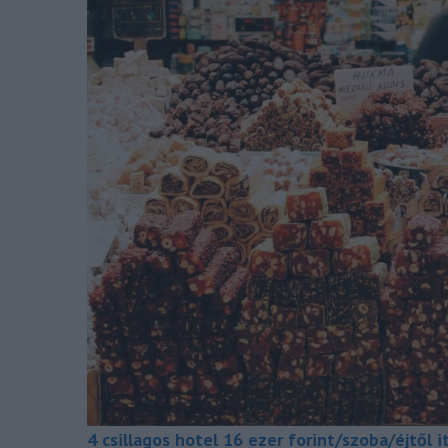
4 csillagos hotel 16 ezer forint/szoba/éjtől it