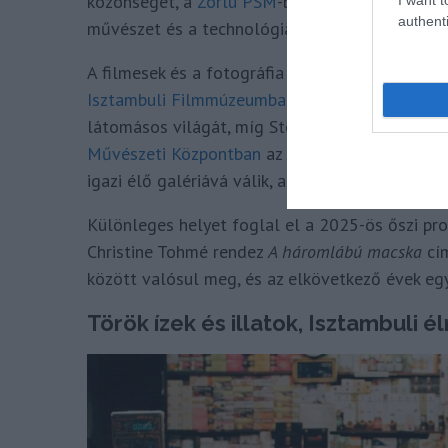
közönséget, a
Zorlu PSM
-ben pedig a legendá
authenti
művészet és a technológia határai mosódnak ö
A filmesek és a fotográfia rajongói James Cam
Isztambuli Filmmúzeumban
. A kiállítás több 
látomásos világát, míg Steve McCurry ikonikus
Művészeti Központban
az emberi történetek mé
igazi élő galériává válik, ahol minden utca, mind
Különleges helyet foglal el a 2025-ös őszi p
Christine Tohmé rendez
A háromlábú macska
cím
között valósul meg, és az elkövetkező évek egy
Török ízek és illatok, Isztambuli 