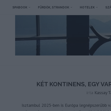
SPABOOK
FÜRDŐK, STRANDOK
HOTELEK
SZÁ
KÉT KONTINENS, EGY VA
írta
Kassay 
Isztambul 2025-ben is Európa legnépszerűbb vár