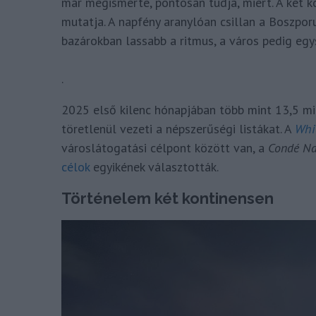
már megismerte, pontosan tudja, miért. A két 
mutatja. A napfény aranylóan csillan a Boszporu
bazárokban lassabb a ritmus, a város pedig egys
.
2025 első kilenc hónapjában több mint 13,5 mil
töretlenül vezeti a népszerűségi listákat. A
Whi
városlátogatási célpont között van, a
Condé Nas
célok
egyikének választották.
Történelem két kontinensen