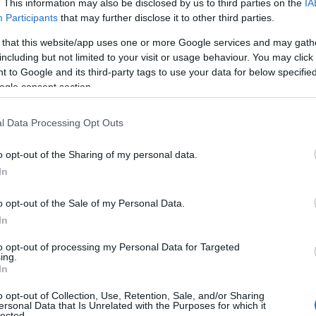
. This information may also be disclosed by us to third parties on the
IA
Participants
that may further disclose it to other third parties.
 that this website/app uses one or more Google services and may gath
including but not limited to your visit or usage behaviour. You may click 
 to Google and its third-party tags to use your data for below specifi
ogle consent section.
l Data Processing Opt Outs
o opt-out of the Sharing of my personal data.
In
o opt-out of the Sale of my Personal Data.
In
to opt-out of processing my Personal Data for Targeted
ing.
In
o opt-out of Collection, Use, Retention, Sale, and/or Sharing
ersonal Data that Is Unrelated with the Purposes for which it
lected.