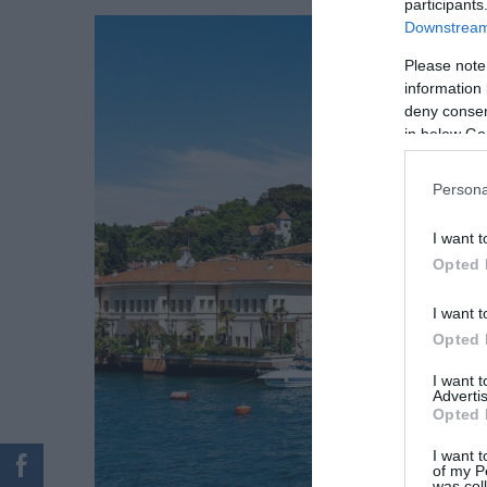
participants
Downstream 
Please note
information 
deny consent
in below Go
Persona
I want t
Opted 
I want t
Opted 
I want 
Advertis
Opted 
I want t
of my P
was col