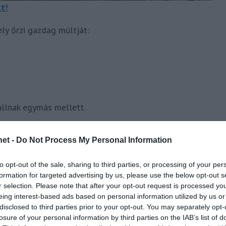
t!
ly őrzi gazdag múltját:
llnak egymás mellett.
mi-félsziget a legjobb kiindulópont a felfedezéshez,
et -
Do Not Process My Personal Information
l, és minden épületnek saját története van. A Nagy
 mindenkit rabul ejt, alkudozni kötelező!
to opt-out of the sale, sharing to third parties, or processing of your per
formation for targeted advertising by us, please use the below opt-out s
porusznál
r selection. Please note that after your opt-out request is processed y
eing interest-based ads based on personal information utilized by us or
ens között ringani a vízen, fotózni a part mentén
disclosed to third parties prior to your opt-out. You may separately opt-
an felcsillanó mecsetkupolákat.
losure of your personal information by third parties on the IAB’s list of