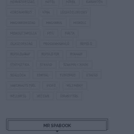
HORVÁTORSZÁG
HOTEL
HÍREK
KARANTÉN
KORONAVÍRUS
KÍNA
LÉGIKÖZLEKEDÉS
MAGYARORSZÁG
MAGYARUL
MISKOLC
MISKOLCTAPOLCA
MTÜ
MÁLTA
OLASZORSZÁG
PROGRAMAJÁNLÓ
REPÜLŐ
REPÜLŐJÁRAT
REPÜLŐTÉR
RYANAIR
STATISZTIKA
STRAND
SZAKMAI CIKKEK
SZÁLLODA
TERMÁL
TURIZMUS
UTAZÁS
VAKCINAÚTLEVÉL
VIDEÓ
VÉLEMÉNY
WELLNESS
WIZZAIR
ÚJRANYITÁS
MR SPABOOK