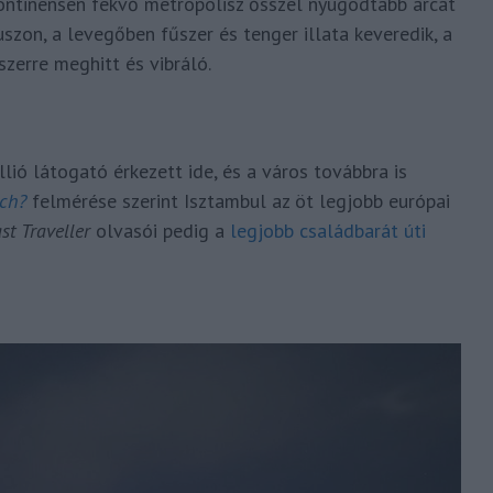
kontinensen fekvő metropolisz ősszel nyugodtabb arcát
szon, a levegőben fűszer és tenger illata keveredik, a
zerre meghitt és vibráló.
lió látogató érkezett ide, és a város továbbra is
ch?
felmérése szerint Isztambul az öt legjobb európai
t Traveller
olvasói pedig a
legjobb családbarát úti