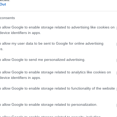
Out
consents
t!
o allow Google to enable storage related to advertising like cookies on
evice identifiers in apps.
z utazót. A
Galataport
modern sétánya, Karaköy bohém
o allow my user data to be sent to Google for online advertising
ataga mind megmutatják, hogy Isztambul egyszerre őrzi
s.
mélyebben is szeretne bepillantani a város művészeti
rn Művészetek Múzeumát, az
Atatürk Kulturális
to allow Google to send me personalized advertising.
ert mindegyik más szemszögből mesél arról, mit jelent
o allow Google to enable storage related to analytics like cookies on
evice identifiers in apps.
ambulban
o allow Google to enable storage related to functionality of the website
a világ minden tájáról érkező alkotásokat mutatnak be
özpont Alapítvány (İKSV)
szervezésében megvalósuló
o allow Google to enable storage related to personalization.
ember között tizenhat izgalmas előadással várja a
o allow Google to enable storage related to security, including