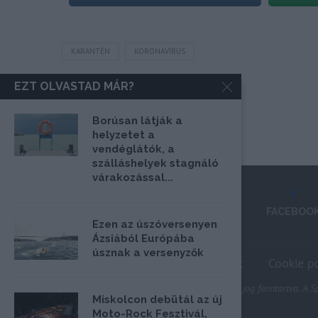
KARANTÉN
KORONAVÍRUS
EZT OLVASTAD MÁR?
Borúsan látják a
helyzetet a
vendéglátók, a
szálláshelyek stagnáló
várakozással...
FACEBOO
Ezen az úszóversenyen
Ázsiából Európába
úsznak a versenyzők
Impresszum
Médiaajánlat
Cookie po
@2020 - Minden jog fenntartva. A Sp
Miskolcon debütál az új
Moto-Rock Fesztivál,