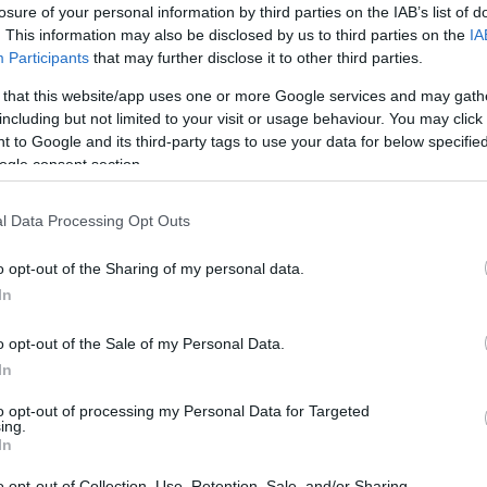
losure of your personal information by third parties on the IAB’s list of
. This information may also be disclosed by us to third parties on the
IA
Participants
that may further disclose it to other third parties.
 that this website/app uses one or more Google services and may gath
including but not limited to your visit or usage behaviour. You may click 
BBRA IS LEHET SZABADULNI A
 to Google and its third-party tags to use your data for below specifi
 NEGATÍV TESZTTEL
ogle consent section.
n
2020.09.22.
l Data Processing Opt Outs
zerint „
mától nem lehet idő előtt szabadulni a
o opt-out of the Sharing of my personal data.
utazóközönség
számára, ugyanis így, ebben a
In
o opt-out of the Sale of my Personal Data.
szttel szabadulhatunk
In
to opt-out of processing my Personal Data for Targeted
sabb: továbbra is lehet 2 negatív PCR teszt
ing.
és után, de ez szinte lehetetlen, mert
a tesztelési
In
vajmi kevés esélyünk van megszerezni a 2 negatív
o opt-out of Collection, Use, Retention, Sale, and/or Sharing