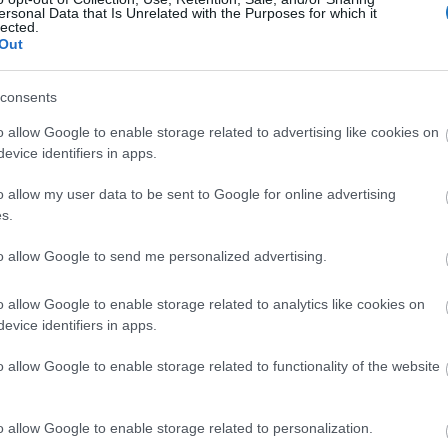
10 nap karantén.
Az egyetlen megoldás az, ha még
ersonal Data that Is Unrelated with the Purposes for which it
lected.
g ezekből az országokból
fogadják el)
és idehaza
Out
Így nyerhetünk pár napot, de az sem lesz sok és ez is
consents
o allow Google to enable storage related to advertising like cookies on
i a karanténból
evice identifiers in apps.
évesszen meg senkit azok közül, akik külföldről térnének
o allow my user data to be sent to Google for online advertising
alaki kontaktkutatás során került megfigyelés alá,
s.
nál
, aki koronagyanúsnak ítélte és bevágta karanténba.
to allow Google to send me personalized advertising.
ivátban tesztet kérni, mert
kénytelenek kivárni a 10
 miatt ennek ellenére továbbra is van értelme, mert
o allow Google to enable storage related to analytics like cookies on
navírusunk. Utóbbi esetében nem rohannék haza a
evice identifiers in apps.
m tennék.
o allow Google to enable storage related to functionality of the website
 teljes terjedelmében,
kattintásra pdf-ben
kinyílik,
z operatív törzs mai, kapcsolódó tájékoztatója itt
o allow Google to enable storage related to personalization.