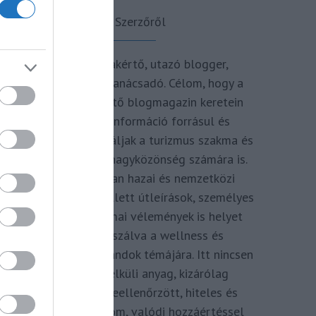
A Szerzőről
Turisztikai szakértő, utazó blogger,
vendégélmény tanácsadó. Célom, hogy a
kategória teremtő blogmagazin keretein
belül hiteles információ forrásul és
inspirációul szolgáljak a turizmus szakma és
az utazni vágyó nagyközönség számára is.
Repertoáromban hazai és nemzetközi
turizmus hírek mellett útleírások, személyes
ajánlók és szakmai vélemények is helyet
kapnak, fókuszálva a wellness és
termálfürdők, strandok témájára. Itt nincsen
hivatkozás nélküli anyag, kizárólag
többszörösen leellenőrzött, hiteles és
minőségi tartalom, valódi hozzáértéssel