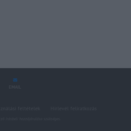
EMAIL
sználási feltételek
Hírlevél feliratkozás
ző írásbeli hozzájárulása szükséges.