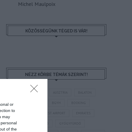
Michel Maulpoix
KÖZÖSSÉGÜNK TÉGED IS VÁR!
NÉZZ KÖRBE TÉMÁK SZERINT!
AIRBNB
AJÁNLÓ
AUSZTRIA
BALATON
BELFÖLDI TURIZMUS
BGYH
BOOKING
sonal or
ection to
BUDAPEST
BUDAPEST AIRPORT
EMIRATES
ou may
 personal
FEJLESZTÉS
FÜRDŐ
GYÓGYFÜRDŐ
out of the