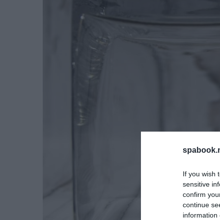
spabook.n
If you wish 
sensitive in
confirm you
continue se
information 