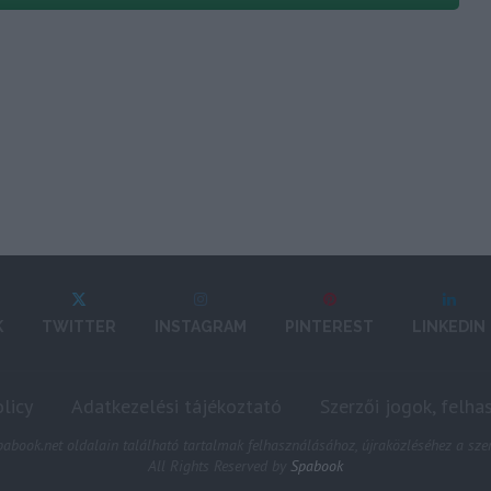
K
TWITTER
INSTAGRAM
PINTEREST
LINKEDIN
licy
Adatkezelési tájékoztató
Szerzői jogok, felha
abook.net oldalain található tartalmak felhasználásához, újraközléséhez a szer
All Rights Reserved by
Spabook