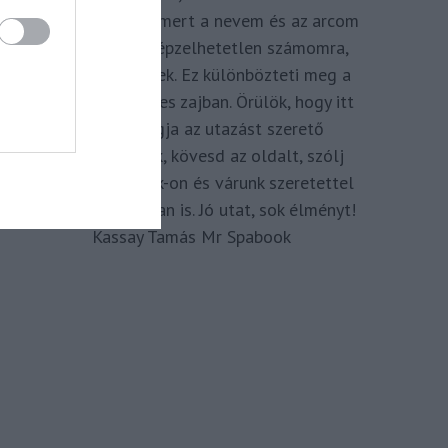
megkomponálva, mert a nevem és az arcom
adom hozzá. Elképzelhetetlen számomra,
hogy ne így tegyek. Ez különbözteti meg a
Spabook-ot a netes zajban. Örülök, hogy itt
vagy, légy tagja az utazást szerető
Közösségünknek, kövesd az oldalt, szólj
hozzá a Facebook-on és várunk szeretettel
zárt csoportunkban is. Jó utat, sok élményt!
Kassay Tamás Mr Spabook