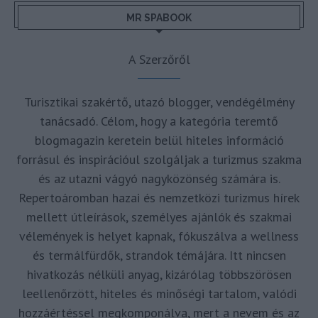
MR SPABOOK
A Szerzőről
Turisztikai szakértő, utazó blogger, vendégélmény
tanácsadó. Célom, hogy a kategória teremtő
blogmagazin keretein belül hiteles információ
forrásul és inspirációul szolgáljak a turizmus szakma
és az utazni vágyó nagyközönség számára is.
Repertoáromban hazai és nemzetközi turizmus hírek
mellett útleírások, személyes ajánlók és szakmai
vélemények is helyet kapnak, fókuszálva a wellness
és termálfürdők, strandok témájára. Itt nincsen
hivatkozás nélküli anyag, kizárólag többszörösen
leellenőrzött, hiteles és minőségi tartalom, valódi
hozzáértéssel megkomponálva, mert a nevem és az