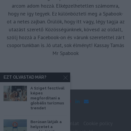
arcom adom hozzá. Elképzelhetetlen számomra,
hogy ne így tegyek. Ez különbözteti meg a Spabook-
ot a netes zajban. Örülök, hogy itt vagy, légy tagja az
utazást szerető Közösségünknek, kövesd az oldalt,
szólj hozzá a Facebook-on és várunk szeretettel zárt
csoportunkban is. Jó utat, sok élményt! Kassay Tamás
Mr Spabook
EZT OLVASTAD MÁR?
A Sziget fesztivál
képes
megfordítani a
globális turizmus
trendet
Borúsan látják a
Impresszum
Médiaajánlat
Cookie policy
helyzetet a