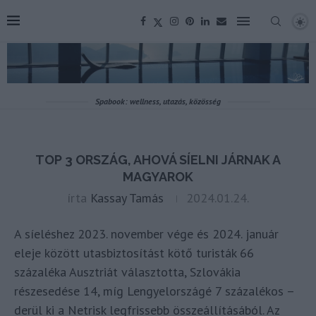
Spabook: wellness, utazás, közösség
TOP 3 ORSZÁG, AHOVÁ SÍELNI JÁRNAK A
MAGYAROK
írta
Kassay Tamás
2024.01.24.
A síeléshez 2023. november vége és 2024. január
eleje között utasbiztosítást kötő turisták 66
százaléka Ausztriát választotta, Szlovákia
részesedése 14, míg Lengyelországé 7 százalékos –
derül ki a Netrisk legfrissebb összeállításából. Az