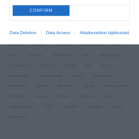
NÉZZ KÖRBE TÉMÁK SZERINT!
CONFIRM
AIRBNB
AJÁNLÓ
AUSZTRIA
BALATON
BELFÖLDI TURIZMUS
Data Deletion
Data Access
Adatkezeklési tájékoztató
BGYH
BOOKING
BUDAPEST
BUDAPEST AIRPORT
EMIRATES
FEJLESZTÉS
FÜRDŐ
GYÓGYFÜRDŐ
HORVÁTORSZÁG
HOTEL
HÍREK
KARANTÉN
KORONAVÍRUS
KÍNA
LÉGIKÖZLEKEDÉS
MAGYARORSZÁG
MAGYARUL
MISKOLC
MTÜ
MÁLTA
OLASZORSZÁG
PROGRAMAJÁNLÓ
REPÜLŐ
REPÜLŐJÁRAT
REPÜLŐTÉR
RYANAIR
STATISZTIKA
STRAND
SZAKMAI CIKKEK
SZPONZOR
SZÁLLODA
TERMÁL
TURIZMUS
UTAZÁS
VAKCINAÚTLEVÉL
VIDEÓ
VÉLEMÉNY
WELLNESS
WIZZAIR
ÚJRANYITÁS