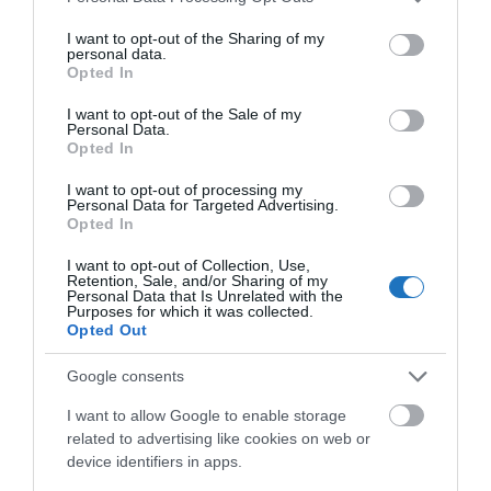
millió forintba is kerülhet. Ehhez képest az utasbiztosítás
services and may gather and store information including but
költsége elenyésző.
not limited to your visit or usage behaviour. You may click to
I want to opt-out of the Sharing of my
personal data.
grant or deny consent to Google and its third-party tags to
mondta Besnyő Márton, a Netrisk ügyvezető igazgatója.
Opted In
use your data for below specified purposes in below Google
consent section.
I want to opt-out of the Sale of my
Az utasbiztosítások között mind a díjakban, mind a
Personal Data.
kapcsolódó szolgáltatásokban van különbség, ezért
Opted In
érdemes körültekintően választani. Ha valaki autóval
I want to opt-out of processing my
Personal Data for Targeted Advertising.
utazik külföldre – akár síelni, akár csak
Opted In
városlátogatásra -, érdemes assistance-
I want to opt-out of Collection, Use,
szolgáltatással kombinált utasbiztosítást kötni.
Retention, Sale, and/or Sharing of my
Personal Data that Is Unrelated with the
Purposes for which it was collected.
Opted Out
Megosztás
Google consents
Kérem nap végén az aznapi friss cikkeket!
I want to allow Google to enable storage
related to advertising like cookies on web or
device identifiers in apps.
HÍREK
MAGYARORSZÁG