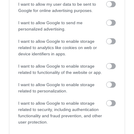
I want to allow my user data to be sent to
Google for online advertising purposes.
I want to allow Google to send me
personalized advertising.
I want to allow Google to enable storage
HETI BÖLCSESSÉG
related to analytics like cookies on web or
device identifiers in apps.
"Az ember, aki a tengert nézi, szerelemtől
I want to allow Google to enable storage
sújtott gyerek." Jean-Michel Maulpoix
related to functionality of the website or app.
I want to allow Google to enable storage
related to personalization.
KÖZÖSSÉGÜNK TÉGED IS VÁR!
I want to allow Google to enable storage
related to security, including authentication
functionality and fraud prevention, and other
user protection.