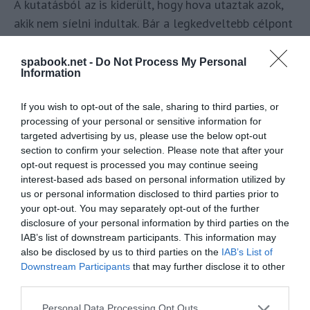
A kutatásból az is kiderült, hogy hova utaztak azok,
akik nem síelni indultak. Bár a legkedveltebb célpont
számokra is Ausztria 20%-os részesedéssel, a
képzeletbeli dobogó második fokát Románia
spabook.net -
Do Not Process My Personal
Information
szerezte meg 13%-kal. Szinte holtversenyben
végzett a harmadik helyen Olaszország,
If you wish to opt-out of the sale, sharing to third parties, or
Lengyelország, Spanyolország és Németország 10-
processing of your personal or sensitive information for
10 százalékos részesedéssel. Ezek az utazók azonban
targeted advertising by us, please use the below opt-out
section to confirm your selection. Please note that after your
a síelőknél hosszabb időszakot töltöttek külföldön,
opt-out request is processed you may continue seeing
átlagosan majdnem 8 napot, (
ami bőven több, mint
interest-based ads based on personal information utilized by
például a belföldi nyaralásra szánt átlagosan 2,5 nap!
us or personal information disclosed to third parties prior to
– a szerk.)
your opt-out. You may separately opt-out of the further
disclosure of your personal information by third parties on the
IAB’s list of downstream participants. This information may
Bármilyen külföldi utazás esetén érdemes biztosítást kötni, de
also be disclosed by us to third parties on the
IAB’s List of
különösen igaz ez, ha síelésről van szó. A síterepeken történt
Downstream Participants
that may further disclose it to other
baleseteknél az esetleges hegyi, akár helikopteres mentés,
third parties.
azonnali orvosi ellátás ugyanis igen költséges dolog, több
Please note that this website/app uses one or more Google
Personal Data Processing Opt Outs