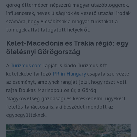
görög éttermében népszerű magyar utazóbloggerek,
influencerek, neves újságírók és vezető utazási irodák
számára, hogy elcsábítsák a magyar turistákat a
tömegek által látogatott helyekről.
Kelet-Macedónia és Trákia régió: egy
ölelésnyi Görögország
A
Turizmus.com
lapját is kiadó Turizmus Kft
kötelékébe tartozó
PR in Hungary
csapata szervezte
az eseményt, amelynek rangját jelzi, hogy részt vett
rajta Doukas Marinopoulos úr, a Görög
Nagykövetség gazdasági és kereskedelmi ügyekért
felelős tanácsosa is, aki beszédet mondott az
egybegyűlteknek.