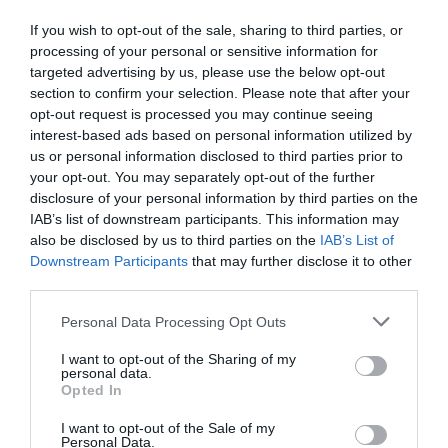
If you wish to opt-out of the sale, sharing to third parties, or
processing of your personal or sensitive information for
targeted advertising by us, please use the below opt-out
section to confirm your selection. Please note that after your
opt-out request is processed you may continue seeing
interest-based ads based on personal information utilized by
us or personal information disclosed to third parties prior to
your opt-out. You may separately opt-out of the further
disclosure of your personal information by third parties on the
IAB’s list of downstream participants. This information may
also be disclosed by us to third parties on the
IAB’s List of
Downstream Participants
that may further disclose it to other
third parties.
Kelet-Macedónia és Trákia régió kiemelkedő
Please note that this website/app uses one or more Google
Personal Data Processing Opt Outs
turisztikai infrastruktúrával rendelkezik és a turisták
services and may gather and store information including but
kedvükre választhatnak a régióban kialakult
not limited to your visit or usage behaviour. You may click to
I want to opt-out of the Sharing of my
personal data.
grant or deny consent to Google and its third-party tags to
alternatív utazási formák
között.
Opted In
use your data for below specified purposes in below Google
consent section.
Alternatív utazási formák Kelet-
I want to opt-out of the Sale of my
Personal Data.