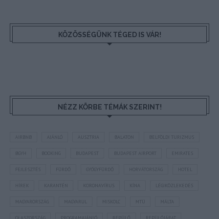
KÖZÖSSÉGÜNK TÉGED IS VÁR!
NÉZZ KÖRBE TÉMÁK SZERINT!
AIRBNB
AJÁNLÓ
AUSZTRIA
BALATON
BELFÖLDI TURIZMUS
BGYH
BOOKING
BUDAPEST
BUDAPEST AIRPORT
EMIRATES
FEJLESZTÉS
FÜRDŐ
GYÓGYFÜRDŐ
HORVÁTORSZÁG
HOTEL
HÍREK
KARANTÉN
KORONAVÍRUS
KÍNA
LÉGIKÖZLEKEDÉS
MAGYARORSZÁG
MAGYARUL
MISKOLC
MTÜ
MÁLTA
OLASZORSZÁG
PROGRAMAJÁNLÓ
REPÜLŐ
REPÜLŐJÁRAT