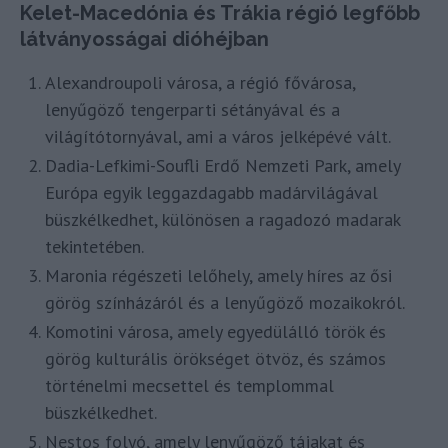
Kelet-Macedónia és Trákia régió legfőbb
látványosságai dióhéjban
Alexandroupoli városa, a régió fővárosa,
lenyűgöző tengerparti sétányával és a
világítótornyával, ami a város jelképévé vált.
Dadia-Lefkimi-Soufli Erdő Nemzeti Park, amely
Európa egyik leggazdagabb madárvilágával
büszkélkedhet, különösen a ragadozó madarak
tekintetében.
Maronia régészeti lelőhely, amely híres az ősi
görög színházáról és a lenyűgöző mozaikokról.
Komotini városa, amely egyedülálló török és
görög kulturális örökséget ötvöz, és számos
történelmi mecsettel és templommal
büszkélkedhet.
Nestos folyó, amely lenyűgöző tájakat és