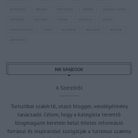
REPÜLŐTÉR
RYANAIR
STATISZTIKA
STRAND
SZAKMAI CIKKEK
SZPONZOR
SZÁLLODA
TERMÁL
TURIZMUS
UTAZÁS
VAKCINAÚTLEVÉL
VIDEÓ
VÉLEMÉNY
WELLNESS
WIZZAIR
ÚJRANYITÁS
MR SPABOOK
A Szerzőről
Turisztikai szakértő, utazó blogger, vendégélmény
tanácsadó. Célom, hogy a kategória teremtő
blogmagazin keretein belül hiteles információ
forrásul és inspirációul szolgáljak a turizmus szakma