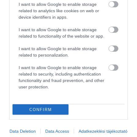
I want to allow Google to enable storage
évente érkező magyar látogatók száma növekvő
related to analytics like cookies on web or
tendenciát mutat, hiszen a Központi Statisztikai
device identifiers in apps.
Hivatal adatai szerint a 2014-es 115 ezer főről
I want to allow Google to enable storage
2019-re a magyar turisták száma az országban
related to functionality of the website or app.
meghaladja a 369 ezret, és 2023-ra elérte ugyanezt
a szintet. Sőt, Görögországot már a magyarok
I want to allow Google to enable storage
related to personalization.
második legnépszerűbb turisztikai célpontjaként
tartják nyilván Horvátország után (20%).
I want to allow Google to enable storage
related to security, including authentication
A Kelet-Macedónia és Trákia régió keddi budapesti
functionality and fraud prevention, and other
promóciós tevékenysége része egy szélesebb körű
user protection.
stratégiai turisztikai tervezésnek, amely az
egy
ölelésnyi Görögország
kampányon alapul. A fő cél a
CONFIRM
desztináció különösen vonzó imázsának
népszerűsítése a magyar piacon, hogy a régió
bekerüljön a turisztikai szakemberek és az egyéni
Data Deletion
Data Access
Adatkezeklési tájékoztató
utazók első számú választási lehetőségei közé.