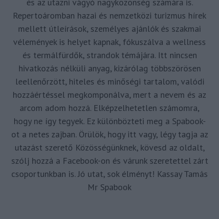
és az utazni vágyó nagyközönség számára is.
Repertoáromban hazai és nemzetközi turizmus hírek
mellett útleírások, személyes ajánlók és szakmai
vélemények is helyet kapnak, fókuszálva a wellness
és termálfürdők, strandok témájára. Itt nincsen
hivatkozás nélküli anyag, kizárólag többszörösen
leellenőrzött, hiteles és minőségi tartalom, valódi
hozzáértéssel megkomponálva, mert a nevem és az
arcom adom hozzá. Elképzelhetetlen számomra,
hogy ne így tegyek. Ez különbözteti meg a Spabook-
ot a netes zajban. Örülök, hogy itt vagy, légy tagja az
utazást szerető Közösségünknek, kövesd az oldalt,
szólj hozzá a Facebook-on és várunk szeretettel zárt
csoportunkban is. Jó utat, sok élményt! Kassay Tamás
Mr Spabook