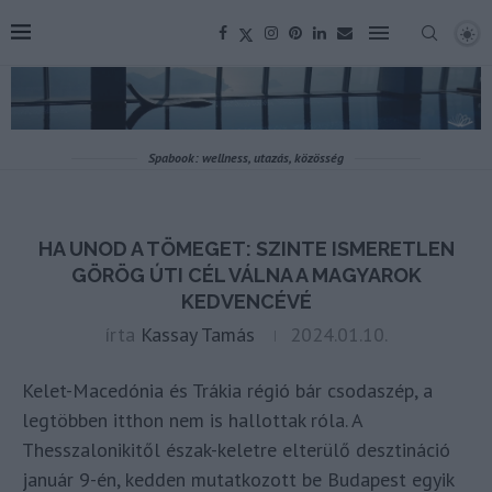
Spabook: wellness, utazás, közösség
HA UNOD A TÖMEGET: SZINTE ISMERETLEN
GÖRÖG ÚTI CÉL VÁLNA A MAGYAROK
KEDVENCÉVÉ
írta
Kassay Tamás
2024.01.10.
Kelet-Macedónia és Trákia régió bár csodaszép, a
legtöbben itthon nem is hallottak róla. A
Thesszalonikitől észak-keletre elterülő desztináció
január 9-én, kedden mutatkozott be Budapest egyik