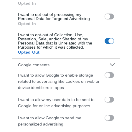
Macedónia és Trákia régióban
Opted In
I want to opt-out of processing my
Tengerparti turizmus,
Personal Data for Targeted Advertising.
Opted In
vallási turizmus és
I want to opt-out of Collection, Use,
régészeti turizmus.
Retention, Sale, and/or Sharing of my
Personal Data that Is Unrelated with the
Purposes for which it was collected.
Opted Out
Google consents
I want to allow Google to enable storage
related to advertising like cookies on web or
device identifiers in apps.
I want to allow my user data to be sent to
Google for online advertising purposes.
I want to allow Google to send me
personalized advertising.
Mindemellett elhangzott, hogy a Görögországba