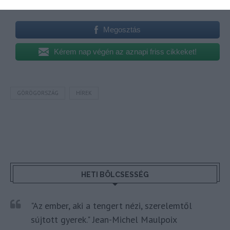
Megosztás
Kérem nap végén az aznapi friss cikkeket!
GÖRÖGORSZÁG
HÍREK
HETI BÖLCSESSÉG
"Az ember, aki a tengert nézi, szerelemtől
sújtott gyerek." Jean-Michel Maulpoix