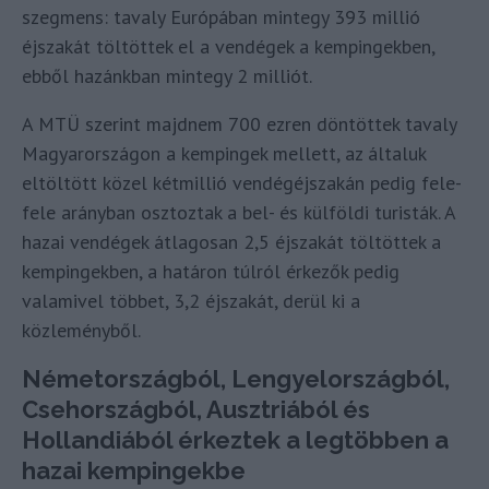
szegmens: tavaly Európában mintegy 393 millió
éjszakát töltöttek el a vendégek a kempingekben,
ebből hazánkban mintegy 2 milliót.
A MTÜ szerint majdnem 700 ezren döntöttek tavaly
Magyarországon a kempingek mellett, az általuk
eltöltött közel kétmillió vendégéjszakán pedig fele-
fele arányban osztoztak a bel- és külföldi turisták. A
hazai vendégek átlagosan 2,5 éjszakát töltöttek a
kempingekben, a határon túlról érkezők pedig
valamivel többet, 3,2 éjszakát, derül ki a
közleményből.
Németországból, Lengyelországból,
Csehországból, Ausztriából és
Hollandiából érkeztek a legtöbben a
hazai kempingekbe