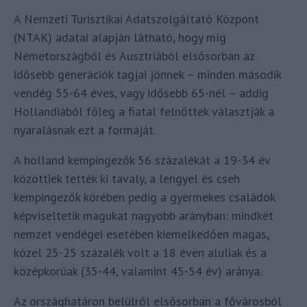
A Nemzeti Turisztikai Adatszolgáltató Központ
(NTAK) adatai alapján látható, hogy míg
Németországból és Ausztriából elsősorban az
idősebb generációk tagjai jönnek – minden második
vendég 55-64 éves, vagy idősebb 65-nél – addig
Hollandiából főleg a fiatal felnőttek választják a
nyaralásnak ezt a formáját.
A holland kempingezők 56 százalékát a 19-34 év
közöttiek tették ki tavaly, a lengyel és cseh
kempingezők körében pedig a gyermekes családok
képviseltetik magukat nagyobb arányban: mindkét
nemzet vendégei esetében kiemelkedően magas,
közel 25-25 százalék volt a 18 éven aluliak és a
középkorúak (35-44, valamint 45-54 év) aránya.
Az országhatáron belülről elsősorban a fővárosból