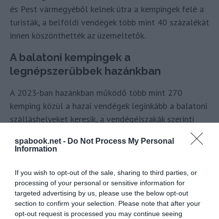
és Pest vármegyéből kelnek útra a kempingek felé a
turisták, a belföldi vendégek több mint 40 százalékát
innen köszönthették az üzemeltetők.
A balatoni kempingek a
legnépszerűbbek hazánkban
A 2023-ban hazánkban működő több mint 270
kemping közül a hazai vendégek leginkább a balatoni
szálláshelyeket keresik, a vendégéjszakák szerinti
települési rangsor első tíz helyéből nyolc fekszik a
spabook.net -
Do Not Process My Personal
magyar tenger partján, közülük is Siófok, Zamárdi
Information
és Balatonfüred a legkedveltebbek.
If you wish to opt-out of the sale, sharing to third parties, or
„A kempingezés az utóbbi években egyre kedveltebb nyaralási
processing of your personal or sensitive information for
formává vált hazánkban is. Jól mutatja ezt, hogy míg 2020-
targeted advertising by us, please use the below opt-out
section to confirm your selection. Please note that after your
ban 1,1 millió vendégéjszakát töltöttek az utazók
opt-out request is processed you may continue seeing