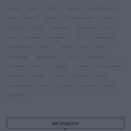
AIRBNB
AJÁNLÓ
AUSZTRIA
BALATON
BELFÖLDI TURIZMUS
BGYH
BOOKING
BUDAPEST
BUDAPEST AIRPORT
EMIRATES
FEJLESZTÉS
FÜRDŐ
GYÓGYFÜRDŐ
HORVÁTORSZÁG
HOTEL
HÍREK
KARANTÉN
KORONAVÍRUS
KÍNA
LÉGIKÖZLEKEDÉS
MAGYARORSZÁG
MAGYARUL
MISKOLC
MTÜ
MÁLTA
OLASZORSZÁG
PROGRAMAJÁNLÓ
REPÜLŐ
REPÜLŐJÁRAT
REPÜLŐTÉR
RYANAIR
STATISZTIKA
STRAND
SZAKMAI CIKKEK
SZPONZOR
SZÁLLODA
TERMÁL
TURIZMUS
UTAZÁS
VAKCINAÚTLEVÉL
VIDEÓ
VÉLEMÉNY
WELLNESS
WIZZAIR
ÚJRANYITÁS
MR SPABOOK