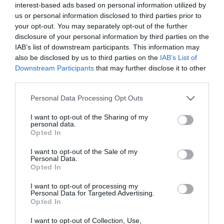
kempingekben, 2023-ra ez a szám már megközelítette a
interest-based ads based on personal information utilized by
kétmilliót. Magyarország kiváló lehetőségekkel rendelkezik
us or personal information disclosed to third parties prior to
your opt-out. You may separately opt-out of the further
ebben a turisztikai szegmensben is, hiszen a színvonalas
disclosure of your personal information by third parties on the
mobilházaktól a lakókocsikon és lakóautókon keresztül a
IAB’s list of downstream participants. This information may
sátorhelyekig változatos lehetőségek közül válogathatnak a
also be disclosed by us to third parties on the
IAB’s List of
hazai kempingekbe látogatók. A természet közelsége és a
Downstream Participants
that may further disclose it to other
third parties.
fenntarthatóság pedig olyan hívószavak, amelyek egyre
inkább meghatározóak a turizmusban is, így fontos kiemelt
Please note that this website/app uses one or more Google
Personal Data Processing Opt Outs
services and may gather and store information including but
figyelmet fordítanunk kempingjeinkre.”
not limited to your visit or usage behaviour. You may click to
I want to opt-out of the Sharing of my
personal data.
– idézik a közleményben Könnyid Lászlót, a MTÜ vezérigazgatóját.
grant or deny consent to Google and its third-party tags to
Opted In
use your data for below specified purposes in below Google
Felhívásában az UNWTO hangsúlyozta,
június 29-e
consent section.
I want to opt-out of the Sale of my
Personal Data.
Pál apostol névnapja, aki mesterségét tekintve
Opted In
sátorkészítő volt,
és korának egyik világutazója, aki
így sikeresen testesíti meg a kempingezőkre jellemző
I want to opt-out of processing my
Personal Data for Targeted Advertising.
rugalmasságot, a természet iránti mély
Opted In
elkötelezettségüket és az őket összekötő
I want to opt-out of Collection, Use,