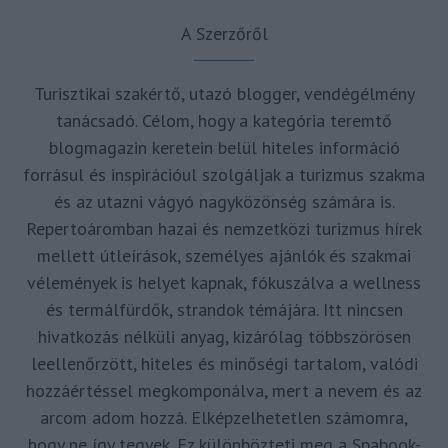
A Szerzőről
Turisztikai szakértő, utazó blogger, vendégélmény
tanácsadó. Célom, hogy a kategória teremtő
blogmagazin keretein belül hiteles információ
forrásul és inspirációul szolgáljak a turizmus szakma
és az utazni vágyó nagyközönség számára is.
Repertoáromban hazai és nemzetközi turizmus hírek
mellett útleírások, személyes ajánlók és szakmai
vélemények is helyet kapnak, fókuszálva a wellness
és termálfürdők, strandok témájára. Itt nincsen
hivatkozás nélküli anyag, kizárólag többszörösen
leellenőrzött, hiteles és minőségi tartalom, valódi
hozzáértéssel megkomponálva, mert a nevem és az
arcom adom hozzá. Elképzelhetetlen számomra,
hogy ne így tegyek. Ez különbözteti meg a Spabook-