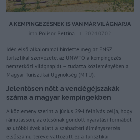
A KEMPINGEZÉSNEK IS VAN MÁR VILÁGNAPJA
írta
Polisor Bettina
2024.07.02.
Idén első alkalommal hirdette meg az ENSZ
turisztikai szervezete, az UNWTO a kempingezés
nemzetközi világnapját – tudatta közleményében a
Magyar Turisztikai Ügynökség (MTÜ).
Jelentősen nőtt a vendégéjszakák
száma a magyar kempingekben
A közlemény szerint a június 29-i felhívás célja, hogy
rámutasson, az olcsónak gondolt nyaralási formából
az utóbbi évek alatt a szabadtéri élményszerzés
elsőszámú terévé változott ez a turisztikai