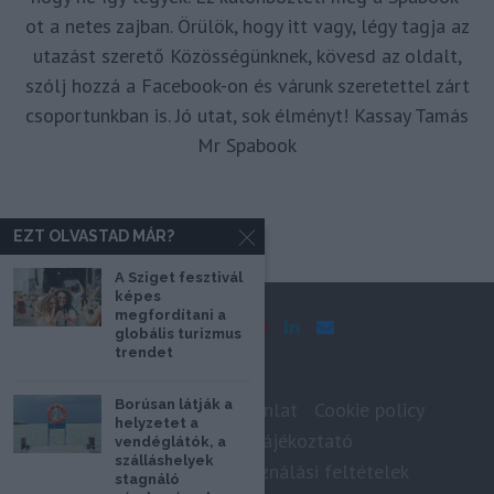
ot a netes zajban. Örülök, hogy itt vagy, légy tagja az
utazást szerető Közösségünknek, kövesd az oldalt,
szólj hozzá a Facebook-on és várunk szeretettel zárt
csoportunkban is. Jó utat, sok élményt! Kassay Tamás
Mr Spabook
EZT OLVASTAD MÁR?
A Sziget fesztivál
képes
megfordítani a
globális turizmus
trendet
Borúsan látják a
Impresszum
Médiaajánlat
Cookie policy
helyzetet a
Adatkezelési tájékoztató
vendéglátók, a
szálláshelyek
Szerzői jogok, felhasználási feltételek
stagnáló