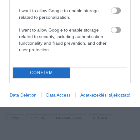
I want to allow Google to enable storage
related to personalization.
I want to allow Google to enable storage
related to security, including authentication
functionality and fraud prevention, and other
A turizmus világának inspiráló híreiért
csatlakozz
user protection.
csoportunkhoz
, kövess
Instán
és
TikTok
-on is,
iratkozz
fel hírlevelünkre
!
CONFIRM
Megosztás
Kérem nap végén az aznapi friss cikkeket!
Data Deletion
Data Access
Adatkezeklési tájékoztató
HÍREK
KEMPING
MAGYARORSZÁG
VILÁGNAP