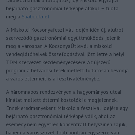
találkozhatnak a látogatók, így Miskolc egyfajta
bejárható gasztronómiai térképpé alakul. – tudta
meg a
Spabook.net
.
A Miskolci Kocsonyafesztivál idején idén új, alulról
szerveződő gasztronómiai együttműködés jelenik
meg a városban. A KocsonyaÚtlevél a miskolci
vendéglátóhelyek összefogásával jött létre a helyi
TDM szervezet kezdeményezésére. Az újszerű
program a belvárosi terek mellett tudatosan bevonja
a város éttermeit is a fesztiválélménybe.
A háromnapos rendezvényen a hagyományos utcai
kínálat mellett éttermi kóstolók is megjelennek.
Ennek eredményeként Miskolc a fesztivál idejére egy
bejárható gasztronómiai térképpé válik, ahol az
esemény nem egyetlen koncentrált helyszínen zajlik,
hanem a városszövet több pontján egyszerre van