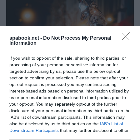
spabook.net -
Do Not Process My Personal
Information
If you wish to opt-out of the sale, sharing to third parties, or
processing of your personal or sensitive information for
targeted advertising by us, please use the below opt-out
section to confirm your selection. Please note that after your
opt-out request is processed you may continue seeing
Ebben a nagy látogatószámú, erősen belváros-
interest-based ads based on personal information utilized by
központú fesztiválkörnyezetben jelenik meg új
us or personal information disclosed to third parties prior to
elemként a KocsonyaÚtlevél. A program lényege,
your opt-out. You may separately opt-out of the further
disclosure of your personal information by third parties on the
hogy a fesztivál ideje alatt a kocsonya az utcai
IAB’s list of downstream participants. This information may
árusítás mellett a város éttermeiben is megjelenjen
also be disclosed by us to third parties on the
IAB’s List of
minőségi gasztronómiai tartalomként. A Spabook
Downstream Participants
that may further disclose it to other
third parties.
információi szerint több mint húsz miskolci