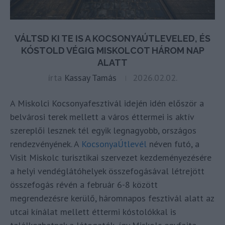
VÁLTSD KI TE IS A KOCSONYAÚTLEVELED, ÉS
KÓSTOLD VÉGIG MISKOLCOT HÁROM NAP
ALATT
írta
Kassay Tamás
2026.02.02.
A Miskolci Kocsonyafesztivál idején idén először a
belvárosi terek mellett a város éttermei is aktív
szereplői lesznek tél egyik legnagyobb, országos
rendezvényének. A
KocsonyaÚtlevél
néven futó, a
Visit Miskolc turisztikai szervezet kezdeményezésére
a helyi vendéglátóhelyek összefogásával létrejött
összefogás révén a február 6-8 között
megrendezésre kerülő, háromnapos fesztivál alatt az
utcai kínálat mellett éttermi kóstolókkal is