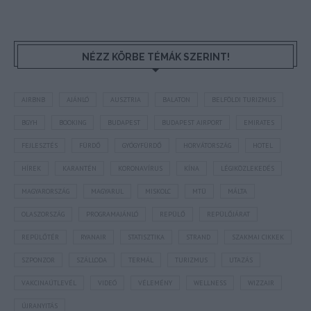
NÉZZ KÖRBE TÉMÁK SZERINT!
AIRBNB
AJÁNLÓ
AUSZTRIA
BALATON
BELFÖLDI TURIZMUS
BGYH
BOOKING
BUDAPEST
BUDAPEST AIRPORT
EMIRATES
FEJLESZTÉS
FÜRDŐ
GYÓGYFÜRDŐ
HORVÁTORSZÁG
HOTEL
HÍREK
KARANTÉN
KORONAVÍRUS
KÍNA
LÉGIKÖZLEKEDÉS
MAGYARORSZÁG
MAGYARUL
MISKOLC
MTÜ
MÁLTA
OLASZORSZÁG
PROGRAMAJÁNLÓ
REPÜLŐ
REPÜLŐJÁRAT
REPÜLŐTÉR
RYANAIR
STATISZTIKA
STRAND
SZAKMAI CIKKEK
SZPONZOR
SZÁLLODA
TERMÁL
TURIZMUS
UTAZÁS
VAKCINAÚTLEVÉL
VIDEÓ
VÉLEMÉNY
WELLNESS
WIZZAIR
ÚJRANYITÁS