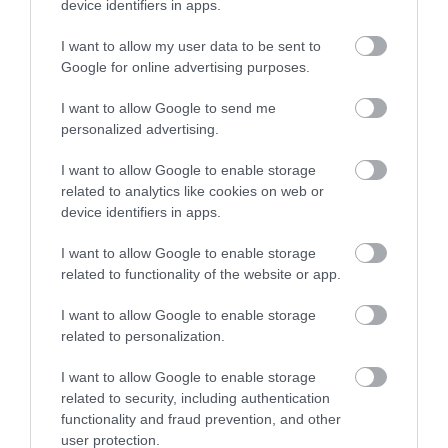
device identifiers in apps.
A KocsonyaÚtlevél egyszerű, jól skálázható
rendszerre épül. A látogatók az egyes éttermekben
I want to allow my user data to be sent to
pecséteket gyűjthetnek, miután megkóstolták az
Google for online advertising purposes.
adott hely kínálatát. A fogások között a
I want to allow Google to send me
hagyományos miskolci kocsonya mellett modern,
personalized advertising.
kísérletező, valamint speciális étrendekhez igazított,
I want to allow Google to enable storage
például húsmentes változatok is megjelennek. A
related to analytics like cookies on web or
kezdeményezés elsődleges célja nem a
device identifiers in apps.
nyereményjáték, hanem a látogatói mozgás térbeli
I want to allow Google to enable storage
szétterítése és a városi vendéglátás szélesebb
related to functionality of the website or app.
körének bevonása.
I want to allow Google to enable storage
Turizmus-szakmai szempontból a modell azért
related to personalization.
figyelemre méltó, mert a fesztivál idején keletkező
I want to allow Google to enable storage
forgalmat nem egyetlen közterületre koncentrálja.
related to security, including authentication
Az éttermi részvétel révén a gazdasági hatás
functionality and fraud prevention, and other
nagyobb területen oszlik meg, miközben a látogatók
user protection.