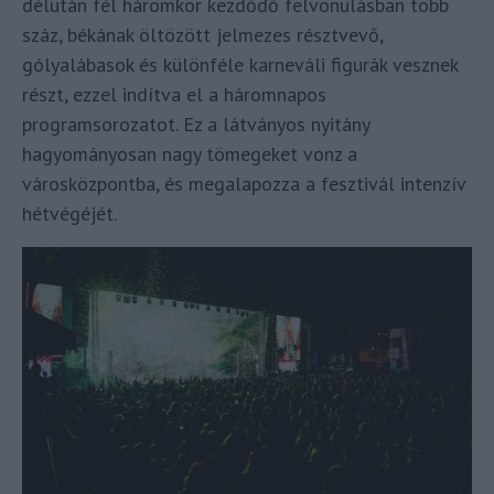
délután fél háromkor kezdődő felvonulásban több
száz, békának öltözött jelmezes résztvevő,
gólyalábasok és különféle karneváli figurák vesznek
részt, ezzel indítva el a háromnapos
programsorozatot. Ez a látványos nyitány
hagyományosan nagy tömegeket vonz a
városközpontba, és megalapozza a fesztivál intenzív
hétvégéjét.