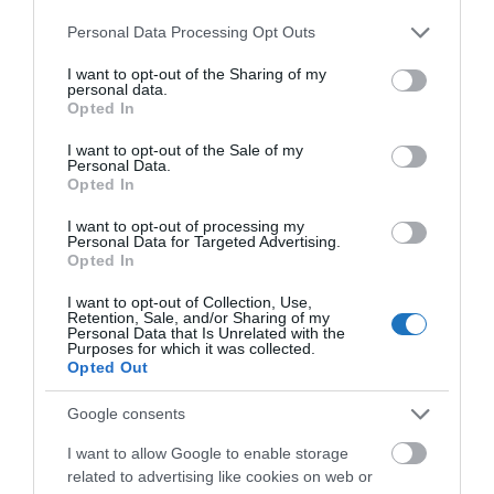
vendéglátóhely csatlakozott a kezdeményezéshez,
Please note that this website/app uses one or more Google
Personal Data Processing Opt Outs
és a fesztivál idejére saját kocsonyaváltozatot
services and may gather and store information including but
not limited to your visit or usage behaviour. You may click to
I want to opt-out of the Sharing of my
készít. A kezdeményezéshez csatlakozó éttermek
personal data.
grant or deny consent to Google and its third-party tags to
Opted In
aktuális listája a
kocsonyautlevel.hu
oldalon érhető
use your data for below specified purposes in below Google
el.
consent section.
I want to opt-out of the Sale of my
Personal Data.
Opted In
I want to opt-out of processing my
Personal Data for Targeted Advertising.
Opted In
I want to opt-out of Collection, Use,
Retention, Sale, and/or Sharing of my
Personal Data that Is Unrelated with the
Purposes for which it was collected.
Opted Out
Google consents
I want to allow Google to enable storage
related to advertising like cookies on web or