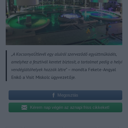
„A KocsonyaÚtlevél egy alulról szerveződő együttműködés,
amelyhez a fesztivál keretet biztosít, a tartalmat pedig a helyi
vendéglátóhelyek hozzák létre”
– mondta Fekete-Angyal
Enikő a Visit Miskolc ügyvezetője.
Megosztás
Kérem nap végén az aznapi friss cikkeket!