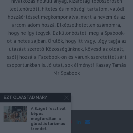
hivatkozás nélküli anyag, kizárólag többszörösen
leellenőrzött, hiteles és minőségi tartalom, valódi
hozzáértéssel megkomponálva, mert a nevem és az
arcom adom hozzá. Elképzelhetetlen számomra,
hogy ne így tegyek. Ez különbözteti meg a Spabook-
ot a netes zajban. Örülök, hogy itt vagy, légy tagja az
utazást szerető Közösségünknek, kövesd az oldalt,
szólj hozzá a Facebook-on és várunk szeretettel zárt
csoportunkban is. Jó utat, sok élményt! Kassay Tamás
Mr Spabook
EZT OLVASTAD MÁR?
A Sziget fesztivál
képes
megfordítani a
globális turizmus
trendet