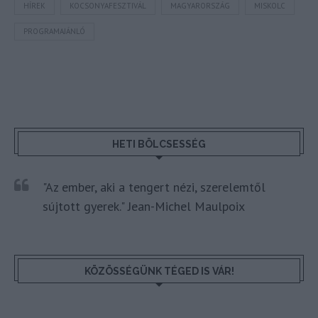
HÍREK
KOCSONYAFESZTIVÁL
MAGYARORSZÁG
MISKOLC
PROGRAMAJÁNLÓ
HETI BÖLCSESSÉG
"Az ember, aki a tengert nézi, szerelemtől
sújtott gyerek." Jean-Michel Maulpoix
KÖZÖSSÉGÜNK TÉGED IS VÁR!