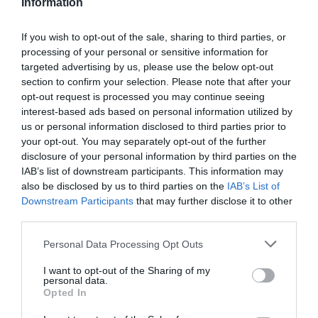
Information
közreműködésben.
Személyi biztonság garantálásában külföldön (a
If you wish to opt-out of the sale, sharing to third parties, or
külföldre utazás egyéni felelősség).
processing of your personal or sensitive information for
targeted advertising by us, please use the below opt-out
Menetjegy foglalásában, átíratásában.
section to confirm your selection. Please note that after your
opt-out request is processed you may continue seeing
Szállás, lakhatás biztosításában;
interest-based ads based on personal information utilized by
csomagmegőrzésben.
us or personal information disclosed to third parties prior to
your opt-out. You may separately opt-out of the further
Gépjármű javíttatásában, üzemanyag
disclosure of your personal information by third parties on the
biztosításában.
IAB’s list of downstream participants. This information may
also be disclosed by us to third parties on the
IAB’s List of
Személy- vagy csomagszállításban.
Downstream Participants
that may further disclose it to other
third parties.
Banki, biztosítási és postai szolgáltatásokban.
Please note that this website/app uses one or more Google
Personal Data Processing Opt Outs
Külföldi munkaközvetítésben, munkaügyi viták
services and may gather and store information including but
rendezésében.
not limited to your visit or usage behaviour. You may click to
I want to opt-out of the Sharing of my
personal data.
grant or deny consent to Google and its third-party tags to
Opted In
Jogi képviselet ellátásában bíróság vagy más
use your data for below specified purposes in below Google
hatóság előtt.
consent section.