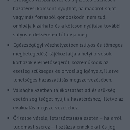
hazatérési kölcsönt nyújthat, ha magáról saját
vagy más forrásból gondoskodni nem tud,
önhibája kizárható és a kölcsön nyújtása további
súlyos érdeksérelemtől óvja meg.
Egészségügyi vészhelyzetben (súlyos és tömeges
megbetegedés) tájékoztatja a helyi orvosok,
kórházak elérhetőségéről, közreműködik az
esetleg szükséges és orvosilag igényelt, illetve
lehetséges hazaszállítás megszervezésében.
Válsághelyzetben tájékoztatást ad és szükség
esetén segítséget nyújt a hazatéréshez, illetve az
evakuálás megszervezéséhez.
Őrizetbe vétele, letartóztatása esetén – ha erről
tudomást szerez – tisztázza ennek okát és jogi