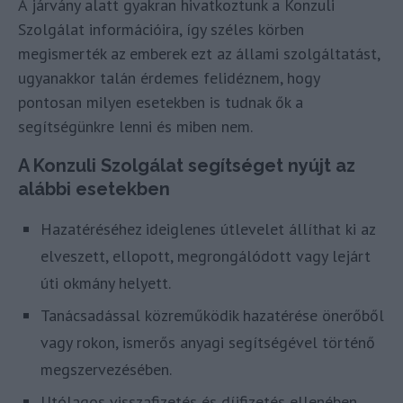
A járvány alatt gyakran hivatkoztunk a Konzuli
Szolgálat információira, így széles körben
megismerték az emberek ezt az állami szolgáltatást,
ugyanakkor talán érdemes felidéznem, hogy
pontosan milyen esetekben is tudnak ők a
segítségünkre lenni és miben nem.
A Konzuli Szolgálat segítséget nyújt az
alábbi esetekben
Hazatéréséhez ideiglenes útlevelet állíthat ki az
elveszett, ellopott, megrongálódott vagy lejárt
úti okmány helyett.
Tanácsadással közreműködik hazatérése önerőből
vagy rokon, ismerős anyagi segítségével történő
megszervezésében.
Utólagos visszafizetés és díjfizetés ellenében