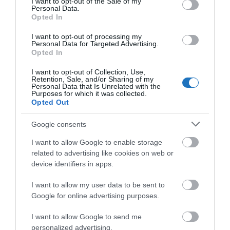
I want to opt-out of the Sale of my
Personal Data.
Tolmácsolásban vagy fordításban (konzuli
Opted In
hatósági eljárások kivételével).
I want to opt-out of processing my
Personal Data for Targeted Advertising.
Külföldi letelepedési, munkavállalási vagy egyéb
Opted In
engedélyek beszerzésében.
I want to opt-out of Collection, Use,
Retention, Sale, and/or Sharing of my
Magánjogi – peres vagy nem peres – viták
Personal Data that Is Unrelated with the
Purposes for which it was collected.
rendezésében (pl. közlekedési bírságok,
Opted Out
légitársaság felé benyújtandó panaszok, biztosító
Google consents
társaság felé fennálló pénzügyi követelések
I want to allow Google to enable storage
intézésében).
related to advertising like cookies on web or
Külföldön tartózkodó személyek felkutatásában.
device identifiers in apps.
Jogerős letöltendő büntetés elengedésében vagy
I want to allow my user data to be sent to
Google for online advertising purposes.
enyhítésében.
A fogadó állam által elrendelt kiutasítás
I want to allow Google to send me
personalized advertising.