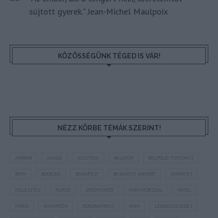
sújtott gyerek." Jean-Michel Maulpoix
KÖZÖSSÉGÜNK TÉGED IS VÁR!
NÉZZ KÖRBE TÉMÁK SZERINT!
AIRBNB
AJÁNLÓ
AUSZTRIA
BALATON
BELFÖLDI TURIZMUS
BGYH
BOOKING
BUDAPEST
BUDAPEST AIRPORT
EMIRATES
FEJLESZTÉS
FÜRDŐ
GYÓGYFÜRDŐ
HORVÁTORSZÁG
HOTEL
HÍREK
KARANTÉN
KORONAVÍRUS
KÍNA
LÉGIKÖZLEKEDÉS