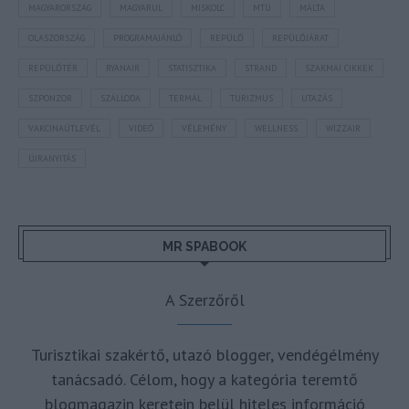
MAGYARORSZÁG
MAGYARUL
MISKOLC
MTÜ
MÁLTA
OLASZORSZÁG
PROGRAMAJÁNLÓ
REPÜLŐ
REPÜLŐJÁRAT
REPÜLŐTÉR
RYANAIR
STATISZTIKA
STRAND
SZAKMAI CIKKEK
SZPONZOR
SZÁLLODA
TERMÁL
TURIZMUS
UTAZÁS
VAKCINAÚTLEVÉL
VIDEÓ
VÉLEMÉNY
WELLNESS
WIZZAIR
ÚJRANYITÁS
MR SPABOOK
A Szerzőről
Turisztikai szakértő, utazó blogger, vendégélmény
tanácsadó. Célom, hogy a kategória teremtő
blogmagazin keretein belül hiteles információ