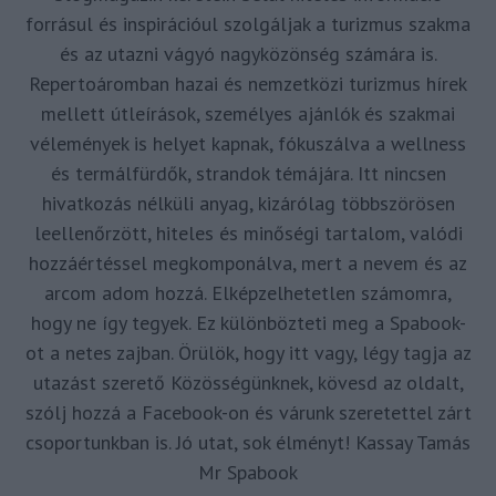
forrásul és inspirációul szolgáljak a turizmus szakma
és az utazni vágyó nagyközönség számára is.
Repertoáromban hazai és nemzetközi turizmus hírek
mellett útleírások, személyes ajánlók és szakmai
vélemények is helyet kapnak, fókuszálva a wellness
és termálfürdők, strandok témájára. Itt nincsen
hivatkozás nélküli anyag, kizárólag többszörösen
leellenőrzött, hiteles és minőségi tartalom, valódi
hozzáértéssel megkomponálva, mert a nevem és az
arcom adom hozzá. Elképzelhetetlen számomra,
hogy ne így tegyek. Ez különbözteti meg a Spabook-
ot a netes zajban. Örülök, hogy itt vagy, légy tagja az
utazást szerető Közösségünknek, kövesd az oldalt,
szólj hozzá a Facebook-on és várunk szeretettel zárt
csoportunkban is. Jó utat, sok élményt! Kassay Tamás
Mr Spabook