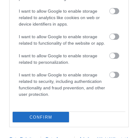
visszavonásában.
I want to allow Google to enable storage
Külföldön felmerülő költségek, hatósági
related to analytics like cookies on web or
bírságok, díjak (pénzbüntetés, óvadék, ügyvédi díj,
device identifiers in apps.
egészségügyi ellátás díja stb.) kifizetésében,
I want to allow Google to enable storage
megelőlegezésében.
related to functionality of the website or app.
Hagyaték, örökség, kifizetetlen munkabér stb.
I want to allow Google to enable storage
behajtásában.
related to personalization.
Külföldi bűnesetben folyó nyomozásban
I want to allow Google to enable storage
bármilyen formában való közreműködésben.
related to security, including authentication
functionality and fraud prevention, and other
Folyamatban lévő szabálysértési- vagy
user protection.
büntetőeljárás menetének, eredményének
befolyásolásában (arra sincs módunk, hogy elérjük
CONFIRM
a jogi út mellőzésével történő szabadlábra
helyezést vagy különleges bánásmódban