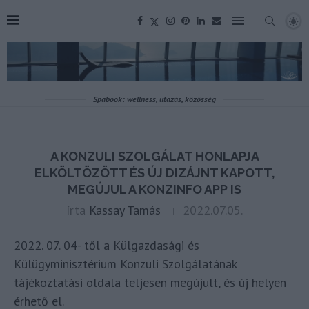
Spabook: wellness, utazás, közösség
A KONZULI SZOLGÁLAT HONLAPJA
ELKÖLTÖZÖTT ÉS ÚJ DIZÁJNT KAPOTT,
MEGÚJUL A KONZINFO APP IS
írta
Kassay Tamás
2022.07.05.
2022. 07. 04- től a Külgazdasági és
Külügyminisztérium Konzuli Szolgálatának
tájékoztatási oldala teljesen megújult, és új helyen
érhető el.