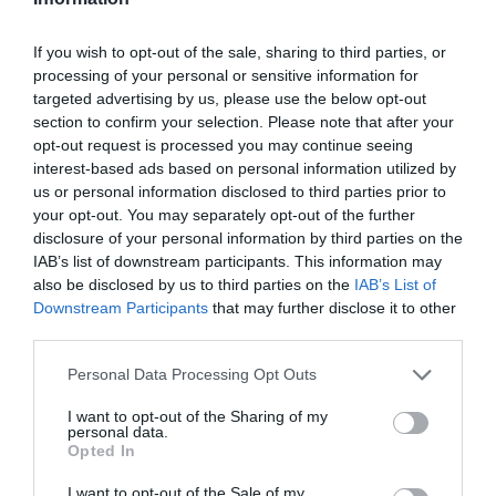
forrásból, hozzáértők által ellenőrzött hírek kapnak
helyet.
If you wish to opt-out of the sale, sharing to third parties, or
processing of your personal or sensitive information for
targeted advertising by us, please use the below opt-out
Itt lehet és érdemes csatlakozni
section to confirm your selection. Please note that after your
opt-out request is processed you may continue seeing
interest-based ads based on personal information utilized by
a
Turizmus hírek
us or personal information disclosed to third parties prior to
your opt-out. You may separately opt-out of the further
hitelesen
csoporthoz.
disclosure of your personal information by third parties on the
IAB’s list of downstream participants. This information may
also be disclosed by us to third parties on the
IAB’s List of
Downstream Participants
that may further disclose it to other
Jó utat, sok élményt,
third parties.
Mr Spabook
Please note that this website/app uses one or more Google
Personal Data Processing Opt Outs
vendégélmény tanácsadó,
services and may gather and store information including but
not limited to your visit or usage behaviour. You may click to
I want to opt-out of the Sharing of my
okl. turisztikai fejlesztési menedzser
personal data.
grant or deny consent to Google and its third-party tags to
címlap
forrása
Opted In
use your data for below specified purposes in below Google
consent section.
I want to opt-out of the Sale of my