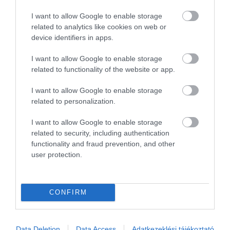
sújtott gyerek." Jean-Michel Maulpoix
I want to allow Google to enable storage
related to analytics like cookies on web or
device identifiers in apps.
KÖZÖSSÉGÜNK TÉGED IS VÁR!
I want to allow Google to enable storage
related to functionality of the website or app.
I want to allow Google to enable storage
related to personalization.
I want to allow Google to enable storage
NÉZZ KÖRBE TÉMÁK SZERINT!
related to security, including authentication
functionality and fraud prevention, and other
user protection.
AIRBNB
AJÁNLÓ
AUSZTRIA
BALATON
BELFÖLDI TURIZMUS
BGYH
BOOKING
BUDAPEST
BUDAPEST AIRPORT
EMIRATES
CONFIRM
FEJLESZTÉS
FÜRDŐ
GYÓGYFÜRDŐ
HORVÁTORSZÁG
HOTEL
HÍREK
KARANTÉN
KORONAVÍRUS
KÍNA
LÉGIKÖZLEKEDÉS
Data Deletion
Data Access
Adatkezeklési tájékoztató
MAGYARORSZÁG
MAGYARUL
MISKOLC
MTÜ
MÁLTA