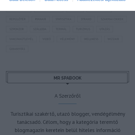
OLASZORSZÁG
PROGRAMAJÁNLÓ
REPÜLŐ
REPÜLŐJÁRAT
REPÜLŐTÉR
RYANAIR
STATISZTIKA
STRAND
SZAKMAI CIKKEK
SZPONZOR
SZÁLLODA
TERMÁL
TURIZMUS
UTAZÁS
VAKCINAÚTLEVÉL
VIDEÓ
VÉLEMÉNY
WELLNESS
WIZZAIR
ÚJRANYITÁS
MR SPABOOK
A Szerzőről
Turisztikai szakértő, utazó blogger, vendégélmény
tanácsadó. Célom, hogy a kategória teremtő
blogmagazin keretein belül hiteles információ