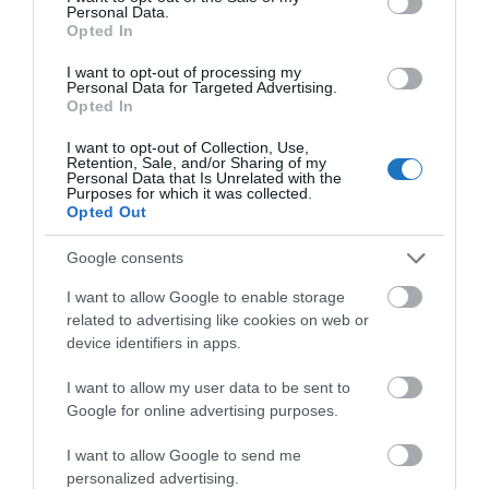
Támogatásoddal
hozzájárulhatsz, hogy további
Personal Data.
Opted In
hasznos és minőségi tartalmakat tehessek közzé.
I want to opt-out of processing my
Personal Data for Targeted Advertising.
Megosztás
Opted In
Kérem nap végén az aznapi friss cikkeket!
I want to opt-out of Collection, Use,
Retention, Sale, and/or Sharing of my
Personal Data that Is Unrelated with the
Purposes for which it was collected.
Opted Out
HÍREK
KÍNA
KORONAVÍRUS
LÉGIKÖZLEKEDÉS
Google consents
I want to allow Google to enable storage
related to advertising like cookies on web or
device identifiers in apps.
I want to allow my user data to be sent to
HETI BÖLCSESSÉG
Google for online advertising purposes.
I want to allow Google to send me
"Az ember, aki a tengert nézi, szerelemtől
personalized advertising.