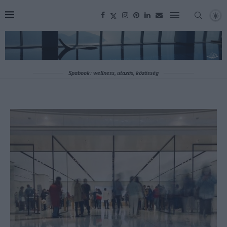
Spabook: wellness, utazás, közösség