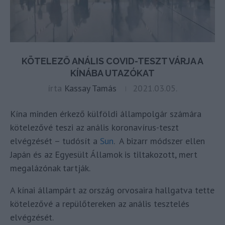
KÖTELEZŐ ANÁLIS COVID-TESZT VÁRJA A
KÍNÁBA UTAZÓKAT
írta
Kassay Tamás
2021.03.05.
Kína minden érkező külföldi állampolgár számára
kötelezővé teszi az anális koronavírus-teszt
elvégzését – tudósít a
Sun
. A bizarr módszer ellen
Japán és az Egyesült Államok is tiltakozott, mert
megalázónak tartják.
A kínai állampárt az ország orvosaira hallgatva tette
kötelezővé a repülőtereken az anális tesztelés
elvégzését.