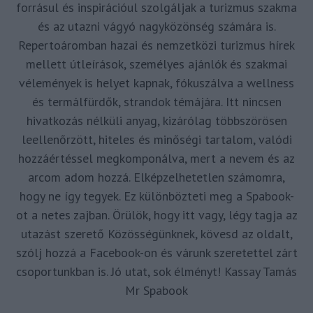
forrásul és inspirációul szolgáljak a turizmus szakma
és az utazni vágyó nagyközönség számára is.
Repertoáromban hazai és nemzetközi turizmus hírek
mellett útleírások, személyes ajánlók és szakmai
vélemények is helyet kapnak, fókuszálva a wellness
és termálfürdők, strandok témájára. Itt nincsen
hivatkozás nélküli anyag, kizárólag többszörösen
leellenőrzött, hiteles és minőségi tartalom, valódi
hozzáértéssel megkomponálva, mert a nevem és az
arcom adom hozzá. Elképzelhetetlen számomra,
hogy ne így tegyek. Ez különbözteti meg a Spabook-
ot a netes zajban. Örülök, hogy itt vagy, légy tagja az
utazást szerető Közösségünknek, kövesd az oldalt,
szólj hozzá a Facebook-on és várunk szeretettel zárt
csoportunkban is. Jó utat, sok élményt! Kassay Tamás
Mr Spabook