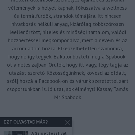
vélemények is helyet kapnak, fókuszálva a wellness
és termálfürdők, strandok témájára. Itt nincsen
hivatkozás nélküli anyag, kizárólag többszörösen
leellenőrzött, hiteles és minőségi tartalom, valódi
hozzáértéssel megkomponálva, mert a nevem és az
arcom adom hozzá. Elképzelhetetlen számomra,
hogy ne így tegyek. Ez különbözteti meg a Spabook-
ot a netes zajban. Örülök, hogy itt vagy, légy tagja az
utazást szerető Közösségünknek, kövesd az oldalt,
szólj hozzá a Facebook-on és várunk szeretettel zárt
csoportunkban is. Jó utat, sok élményt! Kassay Tamás
Mr Spabook
EZT OLVASTAD MÁR?
A Sziget fesztivál