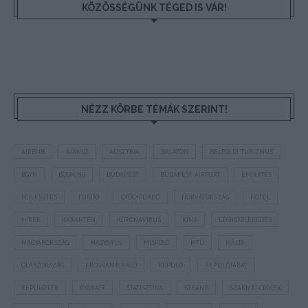
KÖZÖSSÉGÜNK TÉGED IS VÁR!
NÉZZ KÖRBE TÉMÁK SZERINT!
AIRBNB
AJÁNLÓ
AUSZTRIA
BALATON
BELFÖLDI TURIZMUS
BGYH
BOOKING
BUDAPEST
BUDAPEST AIRPORT
EMIRATES
FEJLESZTÉS
FÜRDŐ
GYÓGYFÜRDŐ
HORVÁTORSZÁG
HOTEL
HÍREK
KARANTÉN
KORONAVÍRUS
KÍNA
LÉGIKÖZLEKEDÉS
MAGYARORSZÁG
MAGYARUL
MISKOLC
MTÜ
MÁLTA
OLASZORSZÁG
PROGRAMAJÁNLÓ
REPÜLŐ
REPÜLŐJÁRAT
REPÜLŐTÉR
RYANAIR
STATISZTIKA
STRAND
SZAKMAI CIKKEK