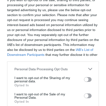
If you wish to opt-out of the sale, sharing to third parties, or
olvashattok, amelyben beszámoltunk a
processing of your personal or sensitive information for
Miskolctapolcai Barlangfürdő tűzesetéről
.
targeted advertising by us, please use the below opt-out
section to confirm your selection. Please note that after your
opt-out request is processed you may continue seeing
interest-based ads based on personal information utilized by
us or personal information disclosed to third parties prior to
your opt-out. You may separately opt-out of the further
disclosure of your personal information by third parties on the
IAB’s list of downstream participants. This information may
also be disclosed by us to third parties on the
IAB’s List of
Downstream Participants
that may further disclose it to other
third parties.
Please note that this website/app uses one or more Google
Personal Data Processing Opt Outs
services and may gather and store information including but
not limited to your visit or usage behaviour. You may click to
I want to opt-out of the Sharing of my
personal data.
grant or deny consent to Google and its third-party tags to
Opted In
use your data for below specified purposes in below Google
consent section.
I want to opt-out of the Sale of my
Personal Data.
Opted In