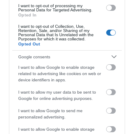
I want to opt-out of processing my
Personal Data for Targeted Advertising.
Opted In
I want to opt-out of Collection, Use,
Retention, Sale, and/or Sharing of my
Personal Data that Is Unrelated with the
Purposes for which it was collected.
Opted Out
A Miskolci Fürdőkhöz tartozó másik egység, a szintén
miskolctapolcai Ellipsum fürdő
bejelentette
, hogy a
Google consents
Barlangfürdő szállasadó partnereinél értékesített
I want to allow Google to enable storage
fürdőbelépőket elfogadják az Ellipsum
related to advertising like cookies on web or
élményfürdőben is. Szombaton reggel az informatikai
device identifiers in apps.
rendszerük meghibásodása miatt viszont lassabb
I want to allow my user data to be sent to
beléptetésre lehet számítani, amiért a vendégek
Google for online advertising purposes.
szíves türelmét és megértését kérik.
I want to allow Google to send me
personalized advertising.
Megosztás
I want to allow Google to enable storage