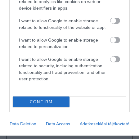
Kérem nap végén az aznapi friss cikkeket!
related to analytics like cookies on web or
device identifiers in apps.
I want to allow Google to enable storage
BARLANGFÜRDŐ
FÜRDŐ
GYÓGYFÜRDŐ
HÍREK
related to functionality of the website or app.
MAGYARORSZÁG
MISKOLCTAPOLCA
TŰZ
I want to allow Google to enable storage
related to personalization.
I want to allow Google to enable storage
related to security, including authentication
functionality and fraud prevention, and other
user protection.
HETI BÖLCSESSÉG
CONFIRM
"Az ember, aki a tengert nézi, szerelemtől
sújtott gyerek." Jean-Michel Maulpoix
Data Deletion
Data Access
Adatkezeklési tájékoztató