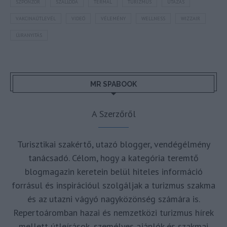
SZPONZOR
SZÁLLODA
TERMÁL
TURIZMUS
UTAZÁS
VAKCINAÚTLEVÉL
VIDEÓ
VÉLEMÉNY
WELLNESS
WIZZAIR
ÚJRANYITÁS
MR SPABOOK
A Szerzőről
Turisztikai szakértő, utazó blogger, vendégélmény
tanácsadó. Célom, hogy a kategória teremtő
blogmagazin keretein belül hiteles információ
forrásul és inspirációul szolgáljak a turizmus szakma
és az utazni vágyó nagyközönség számára is.
Repertoáromban hazai és nemzetközi turizmus hírek
mellett útleírások, személyes ajánlók és szakmai