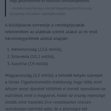
vagy gasztronómiai és kulturális városlátogatásról.”
– mondta Ivana Herceg, a Horvát Idegenforgalmi Közösség
igazgatója a hivatalos sajtótájékoztatón.
A küldőpiacok sorrendje a vendégéjszakák
tekintetében az alábbiak szerint alakul az év első
háromnegyedének adatai alapján:
Németország (22,6 millió),
Szlovénia (10,2 millió),
Ausztria (7,9 millió)
Magyarország (3,5 millió) a hetedik helyen szerepel
a listán.
Figyelemreméltó érdekesség, hogy több, mint
kétszer annyi éjszakát töltöttek el horvát nyaraláson az
osztrákok, mint a magyarok, habár az ország népessége
kisebb, mint hazánké. Erre vonatkozóan nincsen
nyilvánosan elérhető adat, de a jelenségre két