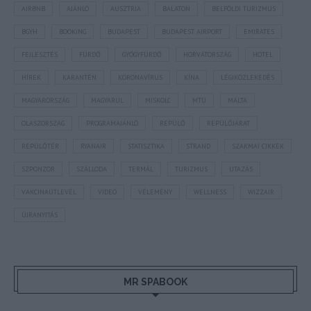
AIRBNB
AJÁNLÓ
AUSZTRIA
BALATON
BELFÖLDI TURIZMUS
BGYH
BOOKING
BUDAPEST
BUDAPEST AIRPORT
EMIRATES
FEJLESZTÉS
FÜRDŐ
GYÓGYFÜRDŐ
HORVÁTORSZÁG
HOTEL
HÍREK
KARANTÉN
KORONAVÍRUS
KÍNA
LÉGIKÖZLEKEDÉS
MAGYARORSZÁG
MAGYARUL
MISKOLC
MTÜ
MÁLTA
OLASZORSZÁG
PROGRAMAJÁNLÓ
REPÜLŐ
REPÜLŐJÁRAT
REPÜLŐTÉR
RYANAIR
STATISZTIKA
STRAND
SZAKMAI CIKKEK
SZPONZOR
SZÁLLODA
TERMÁL
TURIZMUS
UTAZÁS
VAKCINAÚTLEVÉL
VIDEÓ
VÉLEMÉNY
WELLNESS
WIZZAIR
ÚJRANYITÁS
MR SPABOOK