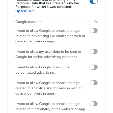
Új magyar rekord Horvátországban:
Personal Data that Is Unrelated with the
Purposes for which it was collected.
több, mint 1 millió vendégéjszakát
Opted Out
töltöttek a magyarok a Kvarner
Google consents
régióban
I want to allow Google to enable storage
A magyar turisták számára a legnépszerűbb régiók és
related to advertising like cookies on web or
device identifiers in apps.
úti célok 2023-ban, a változás 2022-höz képest
értendő:
I want to allow my user data to be sent to
Google for online advertising purposes.
Kvarner – 1 millió vendégéjszaka (+21%)
Isztria – 708 ezer vendégéjszaka (+19%)
I want to allow Google to send me
personalized advertising.
Zadar régió – 598 ezer vendégéjszaka (+14%)
Split régió – 590 ezer vendégéjszaka (+12%)
I want to allow Google to enable storage
related to analytics like cookies on web or
Sibenik régió – 286 ezer vendégéjszaka (+10%)
device identifiers in apps.
Crikvenica – 208,5 ezer vendégéjszaka (+25,5%)
Vir – 206 ezer vendégéjszaka (+24%)
I want to allow Google to enable storage
related to functionality of the website or app.
Rovinj – 125 ezer vendégéjszaka (+21%)