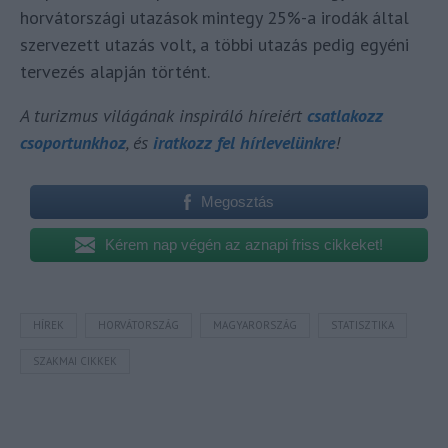
horvátországi utazások mintegy 25%-a irodák által
szervezett utazás volt, a többi utazás pedig egyéni
tervezés alapján történt.
A turizmus világának inspiráló híreiért
csatlakozz
csoportunkhoz
, és
iratkozz fel hírlevelünkre
!
Megosztás
Kérem nap végén az aznapi friss cikkeket!
HÍREK
HORVÁTORSZÁG
MAGYARORSZÁG
STATISZTIKA
SZAKMAI CIKKEK