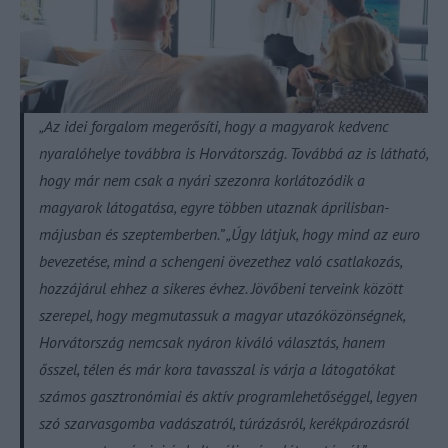
„Az idei forgalom megerősíti, hogy a magyarok kedvenc
nyaralóhelye továbbra is Horvátország. Továbbá az is látható,
hogy már nem csak a nyári szezonra korlátozódik a
magyarok látogatása, egyre többen utaznak áprilisban-
májusban és szeptemberben.” „Úgy látjuk, hogy mind az euro
bevezetése, mind a schengeni övezethez való csatlakozás,
hozzájárul ehhez a sikeres évhez. Jövőbeni terveink között
szerepel, hogy megmutassuk a magyar utazóközönségnek,
Horvátország nemcsak nyáron kiváló választás, hanem
ősszel, télen és már kora tavasszal is várja a látogatókat
számos gasztronómiai és aktív programlehetőséggel, legyen
szó szarvasgomba vadászatról, túrázásról, kerékpározásról