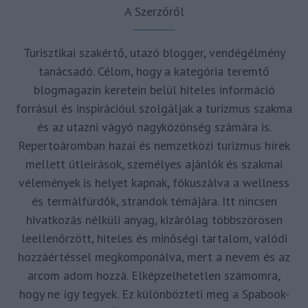
A Szerzőről
Turisztikai szakértő, utazó blogger, vendégélmény
tanácsadó. Célom, hogy a kategória teremtő
blogmagazin keretein belül hiteles információ
forrásul és inspirációul szolgáljak a turizmus szakma
és az utazni vágyó nagyközönség számára is.
Repertoáromban hazai és nemzetközi turizmus hírek
mellett útleírások, személyes ajánlók és szakmai
vélemények is helyet kapnak, fókuszálva a wellness
és termálfürdők, strandok témájára. Itt nincsen
hivatkozás nélküli anyag, kizárólag többszörösen
leellenőrzött, hiteles és minőségi tartalom, valódi
hozzáértéssel megkomponálva, mert a nevem és az
arcom adom hozzá. Elképzelhetetlen számomra,
hogy ne így tegyek. Ez különbözteti meg a Spabook-