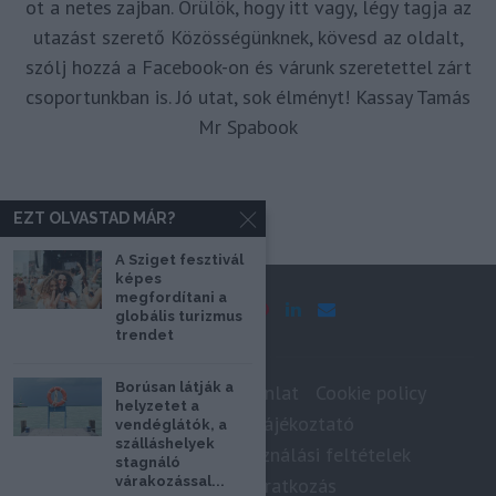
ot a netes zajban. Örülök, hogy itt vagy, légy tagja az
utazást szerető Közösségünknek, kövesd az oldalt,
szólj hozzá a Facebook-on és várunk szeretettel zárt
csoportunkban is. Jó utat, sok élményt! Kassay Tamás
Mr Spabook
EZT OLVASTAD MÁR?
A Sziget fesztivál
képes
megfordítani a
globális turizmus
trendet
Borúsan látják a
Impresszum
Médiaajánlat
Cookie policy
helyzetet a
Adatkezelési tájékoztató
vendéglátók, a
szálláshelyek
Szerzői jogok, felhasználási feltételek
stagnáló
várakozással...
Hírlevél feliratkozás