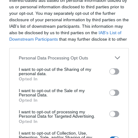
interest-based ads based on personal information utilized by
us or personal information disclosed to third parties prior to
your opt-out. You may separately opt-out of the further
disclosure of your personal information by third parties on the
IAB’s list of downstream participants. This information may
also be disclosed by us to third parties on the
IAB’s List of
Downstream Participants
that may further disclose it to other
third parties.
A magyar turisták hagyományosan a legjelentősebb
Please note that this website/app uses one or more Google
Personal Data Processing Opt Outs
horvátországi turisták közé tartoznak, és ez a
services and may gather and store information including but
számokban is megmutatkozik. A horvát turizmus
not limited to your visit or usage behaviour. You may click to
I want to opt-out of the Sharing of my
personal data.
grant or deny consent to Google and its third-party tags to
2023 első 9 hónapjában 695,500 magyar látogatott
Opted In
use your data for below specified purposes in below Google
Horvátországban, ami 20%-kal magasabb a 2022-es
consent section.
I want to opt-out of the Sale of my
adatokhoz képest és 3,5 millió vendégéjszakát
Personal Data.
Opted In
regisztráltak, ami 17%-kal magasabb 2022-es évhez
képest. A 2019-es rekordévhez viszonyítva pedig
I want to opt-out of processing my
Personal Data for Targeted Advertising.
12%- kal magasabb az érkezők száma és 9%-kal nőtt
Opted In
a vendégéjszakák száma eddig.
I want to opt-out of Collection, Use,
Retention, Sale, and/or Sharing of my