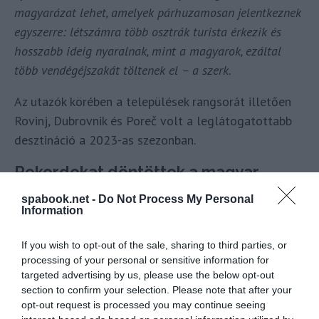
magyarázat lehet, amelyek párhuzamosan jelentkeznek
egyszerre: létszámra több osztrák turista érkezik és
hosszabb ideig nyaralnak, mint a magyarok, ezáltal
több vendégéjszakát töltenek el – a szerk.
Az utazók körében a települések rangsorát illetően
Rovinj, Dubrovnik és Poreč volt a leglátogatottabb
desztináció a 2023-as szezonban.
Rekordokat döntöttek a magyar
turisták Horvátországban
spabook.net -
Do Not Process My Personal
Information
If you wish to opt-out of the sale, sharing to third parties, or
processing of your personal or sensitive information for
targeted advertising by us, please use the below opt-out
section to confirm your selection. Please note that after your
opt-out request is processed you may continue seeing