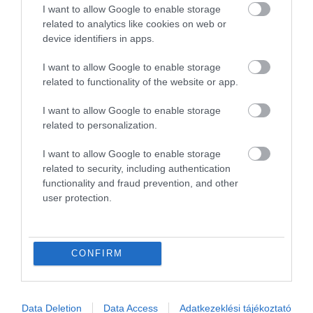
modern, mégis meghitt helyszínként ígér tartalmas
I want to allow Google to enable storage
related to analytics like cookies on web or
kikapcsolódást a helyieknek és a turistáknak
device identifiers in apps.
egyaránt.
I want to allow Google to enable storage
related to functionality of the website or app.
I want to allow Google to enable storage
related to personalization.
I want to allow Google to enable storage
related to security, including authentication
Az új közösségi tér a Széchenyi, Szentpáli, Régiposta
functionality and fraud prevention, and other
és Kazinczy utcák által határolt területen mostantól
user protection.
a város egyik legizgalmasabb találkozóhelye lehet,
amely tovább erősíti Miskolc szerepét a belföldi
turizmus térképen.
CONFIRM
Miskolc következő nagy dobása
Data Deletion
Data Access
Adatkezeklési tájékoztató