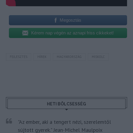
Megosztás
Kérem nap végén az aznapi friss cikkeket!
FEJLESZTÉS
HÍREK
MAGYARORSZÁG
MISKOLC
HETI BÖLCSESSÉG
"Az ember, aki a tengert nézi, szerelemtől
sújtott gyerek." Jean-Michel Maulpoix