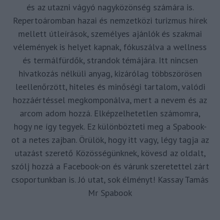
és az utazni vágyó nagyközönség számára is.
Repertoáromban hazai és nemzetközi turizmus hírek
mellett útleírások, személyes ajánlók és szakmai
vélemények is helyet kapnak, fókuszálva a wellness
és termálfürdők, strandok témájára. Itt nincsen
hivatkozás nélküli anyag, kizárólag többszörösen
leellenőrzött, hiteles és minőségi tartalom, valódi
hozzáértéssel megkomponálva, mert a nevem és az
arcom adom hozzá. Elképzelhetetlen számomra,
hogy ne így tegyek. Ez különbözteti meg a Spabook-
ot a netes zajban. Örülök, hogy itt vagy, légy tagja az
utazást szerető Közösségünknek, kövesd az oldalt,
szólj hozzá a Facebook-on és várunk szeretettel zárt
csoportunkban is. Jó utat, sok élményt! Kassay Tamás
Mr Spabook