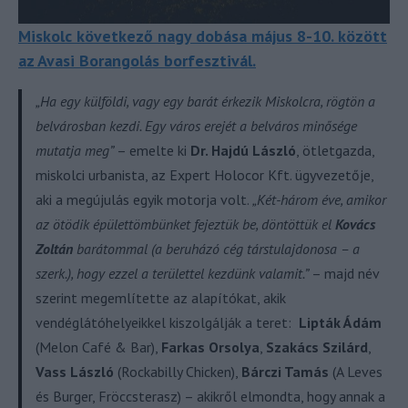
Miskolc következő nagy dobása május 8-10. között
az Avasi Borangolás borfesztivál.
„Ha egy külföldi, vagy egy barát érkezik Miskolcra, rögtön a
belvárosban kezdi. Egy város erejét a belváros minősége
mutatja meg”
– emelte ki
Dr. Hajdú László
, ötletgazda,
miskolci urbanista, az Expert Holocor Kft. ügyvezetője,
aki a megújulás egyik motorja volt.
„Két-három éve, amikor
az ötödik épülettömbünket fejeztük be, döntöttük el
Kovács
Zoltán
barátommal (a beruházó cég társtulajdonosa – a
szerk.), hogy ezzel a területtel kezdünk valamit.”
– majd név
szerint megemlítette az alapítókat, akik
vendéglátóhelyeikkel kiszolgálják a teret:
Lipták Ádám
(Melon Café & Bar),
Farkas Orsolya
,
Szakács Szilárd
,
Vass László
(Rockabilly Chicken),
Bárczi Tamás
(A Leves
és Burger, Fröccsterasz) – akikről elmondta, hogy annak a