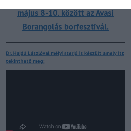
május 8-10. között az Avasi
Borangolás borfesztivál.
Dr. Hajdú Lászlóval mélyinterjú is készült amely itt
tekinthető meg: