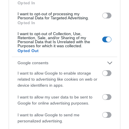
Opted In
I want to opt-out of processing my
Personal Data for Targeted Advertising.
Opted In
I want to opt-out of Collection, Use,
Retention, Sale, and/or Sharing of my
Personal Data that Is Unrelated with the
Purposes for which it was collected.
Miskolc, amely eddig is olyan vonzó úti célokat
Opted Out
kínált, mint a romantikus párok kedvenceként és a
világ 12. legszebb helyeként számon tartott Miskolc-
Google consents
Lillafüred az erdei kisvasúttal, a függőkerttel,
I want to allow Google to enable storage
vízeséssel, libegővel, vagy a családok kedvencének
related to advertising like cookies on web or
device identifiers in apps.
számító miskolctapolcai
Ellipsum élményfürdő
a
közeli kalandparkkal, bobpályával és gokartpályával,
I want to allow my user data to be sent to
vagy a gasztronómia rajongóit csábító három darab
Google for online advertising purposes.
Michelin ajánlású étterem (
Végállomás Bistorant
,
I want to allow Google to send me
Avalon Ristorante, Zip’s Bar), most újabb élményt ad
personalized advertising.
a városba érkezőknek. A Miskolci Soho autentikus,