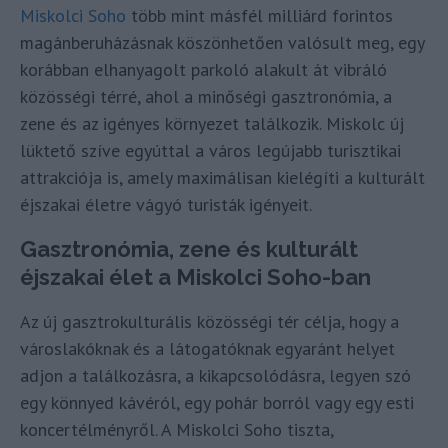
Miskolci Soho
több mint másfél milliárd forintos
magánberuházásnak köszönhetően valósult meg, egy
korábban elhanyagolt parkoló alakult át vibráló
közösségi térré, ahol a minőségi gasztronómia, a
zene és az igényes környezet találkozik. Miskolc új
lüktető szíve egyúttal a város legújabb turisztikai
attrakciója is, amely maximálisan kielégíti a kulturált
éjszakai életre vágyó turisták igényeit.
Gasztronómia, zene és kulturált
éjszakai élet a Miskolci Soho-ban
Az új gasztrokulturális közösségi tér célja, hogy a
városlakóknak és a látogatóknak egyaránt helyet
adjon a találkozásra, a kikapcsolódásra, legyen szó
egy könnyed kávéról, egy pohár borról vagy egy esti
koncertélményről. A Miskolci Soho tiszta,