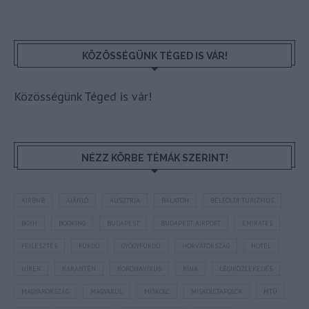
KÖZÖSSÉGÜNK TÉGED IS VÁR!
Közösségünk Téged is vár!
NÉZZ KÖRBE TÉMÁK SZERINT!
AIRBNB
AJÁNLÓ
AUSZTRIA
BALATON
BELFÖLDI TURIZMUS
BGYH
BOOKING
BUDAPEST
BUDAPEST AIRPORT
EMIRATES
FEJLESZTÉS
FÜRDŐ
GYÓGYFÜRDŐ
HORVÁTORSZÁG
HOTEL
HÍREK
KARANTÉN
KORONAVÍRUS
KÍNA
LÉGIKÖZLEKEDÉS
MAGYARORSZÁG
MAGYARUL
MISKOLC
MISKOLCTAPOLCA
MTÜ