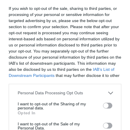
lényegesnek gondolunk: ez a Bükk városa koncepció”
–
If you wish to opt-out of the sale, sharing to third parties, or
mondta
Tóth-Szántai József
polgármester a megnyitón,
processing of your personal or sensitive information for
kiemelve a közösségépítés fontosságát:
„Ugyanis ezek a
targeted advertising by us, please use the below opt-out
section to confirm your selection. Please note that after your
mozaikok azok, amelyekből újra egy olyan közösséget tudunk
opt-out request is processed you may continue seeing
építeni ebben a városban, amire egyrészt büszkék lehetünk,
interest-based ads based on personal information utilized by
másrészt pedig, ahol jól tudjuk magunkat érezni. Azt
us or personal information disclosed to third parties prior to
gondolom, hogy ez a hely, ahol most állunk, ehhez
your opt-out. You may separately opt-out of the further
disclosure of your personal information by third parties on the
mindenféleképpen sokat hozzátehet majd”
IAB’s list of downstream participants. This information may
also be disclosed by us to third parties on the
IAB’s List of
A Miskolci Soho új turisztikai vonzerő a
Downstream Participants
that may further disclose it to other
Bükk városában
third parties.
Please note that this website/app uses one or more Google
Personal Data Processing Opt Outs
services and may gather and store information including but
not limited to your visit or usage behaviour. You may click to
I want to opt-out of the Sharing of my
personal data.
grant or deny consent to Google and its third-party tags to
Opted In
use your data for below specified purposes in below Google
consent section.
I want to opt-out of the Sale of my
Personal Data.