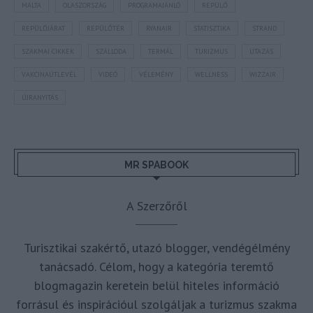
MÁLTA
OLASZORSZÁG
PROGRAMAJÁNLÓ
REPÜLŐ
REPÜLŐJÁRAT
REPÜLŐTÉR
RYANAIR
STATISZTIKA
STRAND
SZAKMAI CIKKEK
SZÁLLODA
TERMÁL
TURIZMUS
UTAZÁS
VAKCINAÚTLEVÉL
VIDEÓ
VÉLEMÉNY
WELLNESS
WIZZAIR
ÚJRANYITÁS
MR SPABOOK
A Szerzőről
Turisztikai szakértő, utazó blogger, vendégélmény
tanácsadó. Célom, hogy a kategória teremtő
blogmagazin keretein belül hiteles információ
forrásul és inspirációul szolgáljak a turizmus szakma