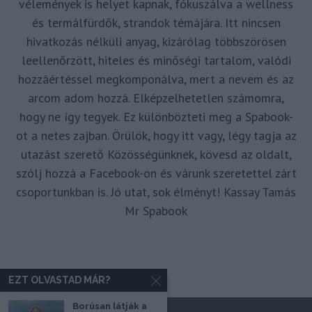
vélemények is helyet kapnak, fókuszálva a wellness
és termálfürdők, strandok témájára. Itt nincsen
hivatkozás nélküli anyag, kizárólag többszörösen
leellenőrzött, hiteles és minőségi tartalom, valódi
hozzáértéssel megkomponálva, mert a nevem és az
arcom adom hozzá. Elképzelhetetlen számomra,
hogy ne így tegyek. Ez különbözteti meg a Spabook-
ot a netes zajban. Örülök, hogy itt vagy, légy tagja az
utazást szerető Közösségünknek, kövesd az oldalt,
szólj hozzá a Facebook-on és várunk szeretettel zárt
csoportunkban is. Jó utat, sok élményt! Kassay Tamás
Mr Spabook
EZT OLVASTAD MÁR?
Borúsan látják a