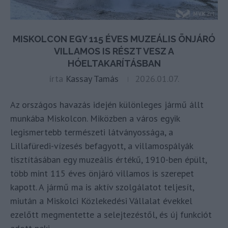
MISKOLCON EGY 115 ÉVES MUZEÁLIS ÖNJÁRÓ
VILLAMOS IS RÉSZT VESZ A
HÓELTAKARÍTÁSBAN
írta
Kassay Tamás
2026.01.07.
Az országos havazás idején különleges jármű állt
munkába Miskolcon. Miközben a város egyik
legismertebb természeti látványossága, a
Lillafüredi-vízesés befagyott, a villamospályák
tisztításában egy muzeális értékű, 1910-ben épült,
több mint 115 éves önjáró villamos is szerepet
kapott. A jármű ma is aktív szolgálatot teljesít,
miután a Miskolci Közlekedési Vállalat évekkel
ezelőtt megmentette a selejtezéstől, és új funkciót