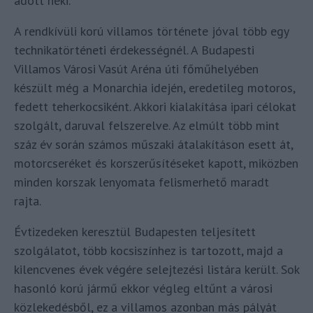
adott neki.
A rendkívüli korú villamos története jóval több egy
technikatörténeti érdekességnél. A Budapesti
Villamos Városi Vasút Aréna úti főműhelyében
készült még a Monarchia idején, eredetileg motoros,
fedett teherkocsiként. Akkori kialakítása ipari célokat
szolgált, daruval felszerelve. Az elmúlt több mint
száz év során számos műszaki átalakításon esett át,
motorcseréket és korszerűsítéseket kapott, miközben
minden korszak lenyomata felismerhető maradt
rajta.
Évtizedeken keresztül Budapesten teljesített
szolgálatot, több kocsiszínhez is tartozott, majd a
kilencvenes évek végére selejtezési listára került. Sok
hasonló korú jármű ekkor végleg eltűnt a városi
közlekedésből, ez a villamos azonban más pályát