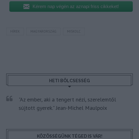
Kérem nap végén az aznapi friss cikkeket!
HÍREK
MAGYARORSZÁG
MISKOLC
HETI BÖLCSESSÉG
"Az ember, aki a tengert nézi, szerelemtől
sújtott gyerek." Jean-Michel Maulpoix
KÖZÖSSÉGÜNK TÉGED IS VÁR!