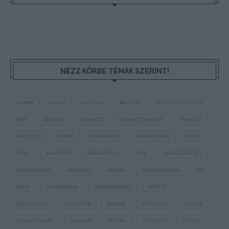
NÉZZ KÖRBE TÉMÁK SZERINT!
AIRBNB
AJÁNLÓ
AUSZTRIA
BALATON
BELFÖLDI TURIZMUS
BGYH
BOOKING
BUDAPEST
BUDAPEST AIRPORT
EMIRATES
FEJLESZTÉS
FÜRDŐ
GYÓGYFÜRDŐ
HORVÁTORSZÁG
HOTEL
HÍREK
KARANTÉN
KORONAVÍRUS
KÍNA
LÉGIKÖZLEKEDÉS
MAGYARORSZÁG
MAGYARUL
MISKOLC
MISKOLCTAPOLCA
MTÜ
MÁLTA
OLASZORSZÁG
PROGRAMAJÁNLÓ
REPÜLŐ
REPÜLŐJÁRAT
REPÜLŐTÉR
RYANAIR
STATISZTIKA
STRAND
SZAKMAI CIKKEK
SZÁLLODA
TERMÁL
TURIZMUS
UTAZÁS