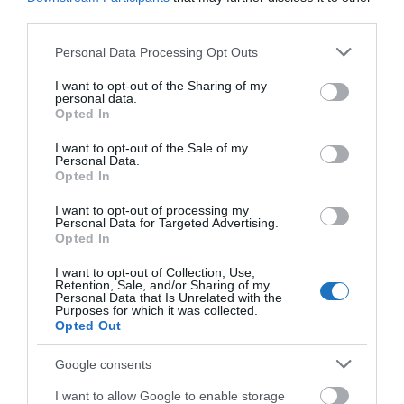
erőforrásává. A diósgyőri városrészben a Papíripari
third parties.
Múzeum idézi fel a Diósgyőri Papírgyár
Please note that this website/app uses one or more Google
Personal Data Processing Opt Outs
mindennapjait, Lillafüreden pedig a Lillafüredi
services and may gather and store information including but
not limited to your visit or usage behaviour. You may click to
I want to opt-out of the Sharing of my
Állami Erdei Vasút ma is ugyanazokon a síneken
personal data.
grant or deny consent to Google and its third-party tags to
közlekedik, amelyeket eredetileg fa- és
Opted In
use your data for below specified purposes in below Google
nyersanyagszállításra építettek.
consent section.
I want to opt-out of the Sale of my
Personal Data.
Opted In
I want to opt-out of processing my
Personal Data for Targeted Advertising.
Opted In
I want to opt-out of Collection, Use,
Retention, Sale, and/or Sharing of my
Personal Data that Is Unrelated with the
Purposes for which it was collected.
Opted Out
Google consents
A belvárosban
egész évben látható látványosság a
I want to allow Google to enable storage