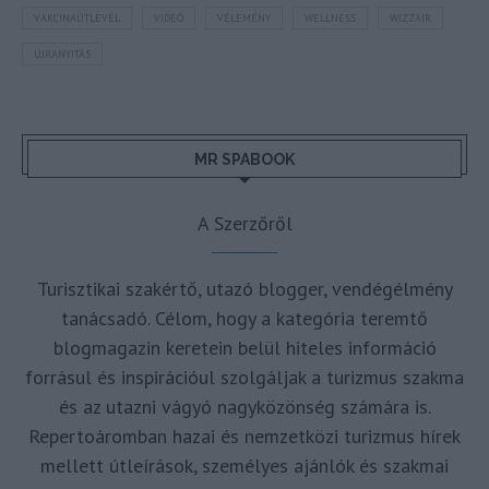
VAKCINAÚTLEVÉL
VIDEÓ
VÉLEMÉNY
WELLNESS
WIZZAIR
ÚJRANYITÁS
MR SPABOOK
A Szerzőről
Turisztikai szakértő, utazó blogger, vendégélmény
tanácsadó. Célom, hogy a kategória teremtő
blogmagazin keretein belül hiteles információ
forrásul és inspirációul szolgáljak a turizmus szakma
és az utazni vágyó nagyközönség számára is.
Repertoáromban hazai és nemzetközi turizmus hírek
mellett útleírások, személyes ajánlók és szakmai