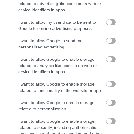
Villanyrendőr
, Miskolc legismertebb közlekedési
related to advertising like cookies on web or
csomópontja. Itt már a 20. század elején szervezett
device identifiers in apps.
formában találkozott a villamos-, az autós- és a
I want to allow my user data to be sent to
gyalogosforgalom. A hely a nevét arról kapta, hogy
Google for online advertising purposes.
az országban az elsők között itt vezették be az
I want to allow Google to send me
elektromos közlekedésirányítást, vagyis a
personalized advertising.
jelzőlámpával szabályozott forgalmat, amely
akkoriban újdonságnak számított Magyarországon. Az
I want to allow Google to enable storage
related to analytics like cookies on web or
elnevezés azóta is fennmaradt, az építményt pedig
device identifiers in apps.
néhány éve újjáépítették, így ma is megtekinthető.
I want to allow Google to enable storage
related to functionality of the website or app.
I want to allow Google to enable storage
related to personalization.
I want to allow Google to enable storage
related to security, including authentication
functionality and fraud prevention, and other