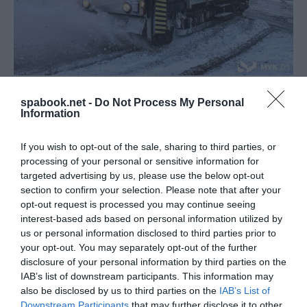
Az, hogy egy több mint 115 éves villamos ma is aktív
spabook.net -
Do Not Process My Personal
Information
szerepet tölt be egy város közlekedésében, országos
szinten is ritkaságnak számít. Miskolc esetében
If you wish to opt-out of the sale, sharing to third parties, or
mindez jól illeszkedik a város ipari és
processing of your personal or sensitive information for
közlekedéstörténeti örökségéhez. A természeti
targeted advertising by us, please use the below opt-out
látnivalók mellett számos olyan helyszín várja a
section to confirm your selection. Please note that after your
opt-out request is processed you may continue seeing
látogatókat, amely a térség ipari múltját mutatja be.
interest-based ads based on personal information utilized by
A Bükk lábánál található Massa Múzeum és a
us or personal information disclosed to third parties prior to
Fazola-kemence a magyar vaskohászat kezdeteibe
your opt-out. You may separately opt-out of the further
enged betekintést, míg a közeli Metallurgia Múzeum
disclosure of your personal information by third parties on the
IAB’s list of downstream participants. This information may
azt szemlélteti, hogyan vált a tudás és a
also be disclosed by us to third parties on the
IAB’s List of
technológia évszázadokon át a térség meghatározó
Downstream Participants
that may further disclose it to other