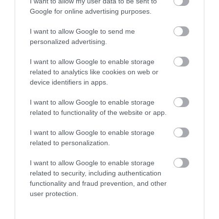
I want to allow my user data to be sent to
Google for online advertising purposes.
I want to allow Google to send me
personalized advertising.
I want to allow Google to enable storage
related to analytics like cookies on web or
device identifiers in apps.
I want to allow Google to enable storage
related to functionality of the website or app.
A balatoni MotoGP futam hosszú távú
I want to allow Google to enable storage
hatásai
related to personalization.
A tízéves MotoGP szerződés, amely 2025-től 2034-
I want to allow Google to enable storage
ig biztosítja a futamok rendezését, hosszú távon is
related to security, including authentication
functionality and fraud prevention, and other
biztosítja a motorsport és a turizmus
user protection.
összefonódását. A helyi vállalkozások, a szállodaipar
és a vendéglátóipar tervezhet ezzel az eseménnyel,