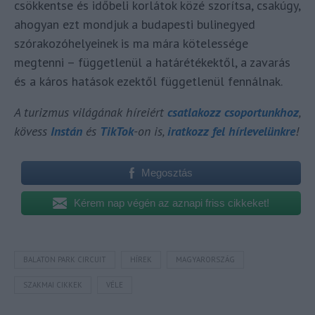
csökkentse és időbeli korlátok közé szorítsa, csakúgy,
ahogyan ezt mondjuk a budapesti bulinegyed
szórakozóhelyeinek is ma mára kötelessége
megtenni – függetlenül a határétékektől, a zavarás
és a káros hatások ezektől függetlenül fennálnak.
A turizmus világának híreiért
csatlakozz csoportunkhoz
,
kövess
Instán
és
TikTok
-on is,
iratkozz fel hírlevelünkre
!
Megosztás
Kérem nap végén az aznapi friss cikkeket!
BALATON PARK CIRCUIT
HÍREK
MAGYARORSZÁG
SZAKMAI CIKKEK
VÉLE