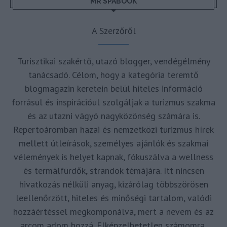
MR SPABOOK
A Szerzőről
Turisztikai szakértő, utazó blogger, vendégélmény
tanácsadó. Célom, hogy a kategória teremtő
blogmagazin keretein belül hiteles információ
forrásul és inspirációul szolgáljak a turizmus szakma
és az utazni vágyó nagyközönség számára is.
Repertoáromban hazai és nemzetközi turizmus hírek
mellett útleírások, személyes ajánlók és szakmai
vélemények is helyet kapnak, fókuszálva a wellness
és termálfürdők, strandok témájára. Itt nincsen
hivatkozás nélküli anyag, kizárólag többszörösen
leellenőrzött, hiteles és minőségi tartalom, valódi
hozzáértéssel megkomponálva, mert a nevem és az
arcom adom hozzá. Elképzelhetetlen számomra,