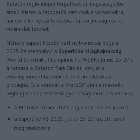
Balaton régió idegenforgalmát új magasságokba
emeli, hiszen a látogatók nem csak a versenyekre,
hanem a környező turisztikai látványosságokra is
kíváncsiak lesznek.
Néhány nappal később vált nyilvánossá, hogy a
2025-ös szezonban a
Superbike világbajnokság
(World Superbike Championship, WSBK) július 25-27-i
állomása a Balaton Park Circuit lesz, ez a
versenysorozat harmincöt év után érkezik az
országba. Ez a sorozat a MotoGP után a második
legmagasabb presztízsű gyorsasági motoros verseny.
A MotoGP futam 2025. augusztus 22-24. között,
a Superbike VB 2025. július 25-27. között kerül
megrendezésre.