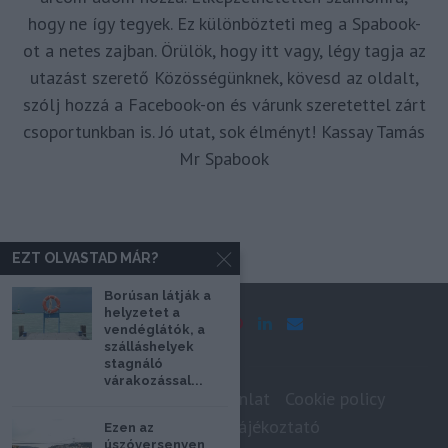
hogy ne így tegyek. Ez különbözteti meg a Spabook-
ot a netes zajban. Örülök, hogy itt vagy, légy tagja az
utazást szerető Közösségünknek, kövesd az oldalt,
szólj hozzá a Facebook-on és várunk szeretettel zárt
csoportunkban is. Jó utat, sok élményt! Kassay Tamás
Mr Spabook
EZT OLVASTAD MÁR?
Borúsan látják a
helyzetet a
vendéglátók, a
szálláshelyek
stagnáló
várakozással...
Impresszum
Médiaajánlat
Cookie policy
Adatkezelési tájékoztató
Ezen az
úszóversenyen