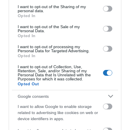
services and may gather and store information including but
kapcsolat a vasfüggöny mögötti / ex-kommunista
not limited to your visit or usage behaviour. You may click to
I want to opt-out of the Sharing of my
personal data.
grant or deny consent to Google and its third-party tags to
Magyarország és a Nyugat között. A
Forma-1
Opted In
use your data for below specified purposes in below Google
magyarországi
hatása a mai napig
consent section.
I want to opt-out of the Sale of my
felbecsülhetetlenül nagy és olyan pozitív PR, amire
Personal Data.
Opted In
égető szüksége van hazánknak.
I want to opt-out of processing my
Personal Data for Targeted Advertising.
Opted In
I want to opt-out of Collection, Use,
Retention, Sale, and/or Sharing of my
Personal Data that Is Unrelated with the
Purposes for which it was collected.
Opted Out
Google consents
I want to allow Google to enable storage
related to advertising like cookies on web or
device identifiers in apps.