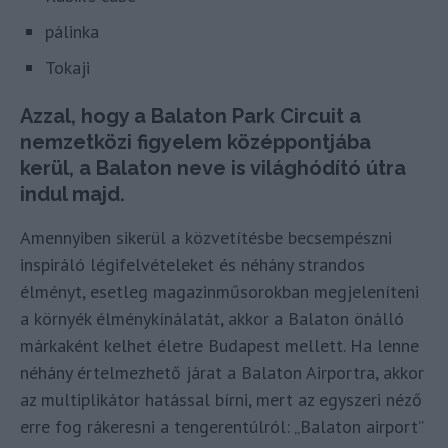
pálinka
Tokaji
Azzal, hogy a Balaton Park Circuit a
nemzetközi figyelem középpontjába
kerül, a Balaton neve is világhódító útra
indul majd.
Amennyiben sikerül a közvetítésbe becsempészni
inspiráló légifelvételeket és néhány strandos
élményt, esetleg magazinműsorokban megjeleníteni
a környék élménykínálatát, akkor a Balaton önálló
márkaként kelhet életre Budapest mellett. Ha lenne
néhány értelmezhető járat a Balaton Airportra, akkor
az multiplikátor hatással bírni, mert az egyszeri néző
erre fog rákeresni a tengerentúlról: „Balaton airport”