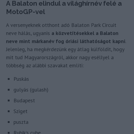
A Balaton elindul a világhírnév felé a
MotoGP-vel
A versenyeknek otthont adó Balaton Park Circuit
neve hálás, ugyanis
a közvetítésekkel a Balaton
neve mint márkanév fog óriási láthatóságot kapni
.
Jelenleg, ha megkérdezünk egy átlag külföldit, hogy
mit tud Magyarországról, akkor nagy eséllyel a
többség az alábbi szavakat említi:
Puskás
gulyás (gulash)
Budapest
Sziget
puszta
Rubik’s cube