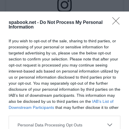
View this post on Instagram
spabook.net -
Do Not Process My Personal
Information
If you wish to opt-out of the sale, sharing to third parties, or
processing of your personal or sensitive information for
targeted advertising by us, please use the below opt-out
section to confirm your selection. Please note that after your
opt-out request is processed you may continue seeing
interest-based ads based on personal information utilized by
us or personal information disclosed to third parties prior to
your opt-out. You may separately opt-out of the further
A post shared by Balaton Park Circuit (@balatonpark)
disclosure of your personal information by third parties on the
IAB’s list of downstream participants. This information may
also be disclosed by us to third parties on the
IAB’s List of
A térség turizmusa mellett az ország egészének
Downstream Participants
that may further disclose it to other
idegenforgalmi potenciálja is növekedhet, hiszen ez a
third parties.
MotoGP presztízs rendezvény, csakúgy, mint a
Please note that this website/app uses one or more Google
Personal Data Processing Opt Outs
Forma-1, ami lényegében 1986 óta szimbolikus