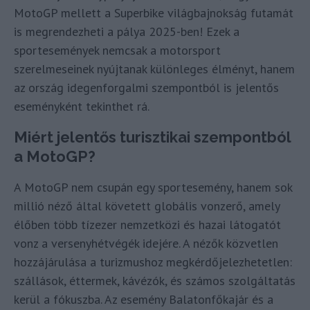
MotoGP mellett a Superbike világbajnokság futamát
is megrendezheti a pálya 2025-ben! Ezek a
sportesemények nemcsak a motorsport
szerelmeseinek nyújtanak különleges élményt, hanem
az ország idegenforgalmi szempontból is jelentős
eseményként tekinthet rá.
Miért jelentős turisztikai szempontból
a MotoGP?
A MotoGP nem csupán egy sportesemény, hanem sok
millió néző által követett globális vonzerő, amely
élőben több tízezer nemzetközi és hazai látogatót
vonz a versenyhétvégék idejére. A nézők közvetlen
hozzájárulása a turizmushoz megkérdőjelezhetetlen:
szállások, éttermek, kávézók, és számos szolgáltatás
kerül a fókuszba. Az esemény Balatonfőkajár és a