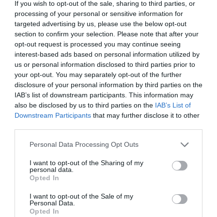
If you wish to opt-out of the sale, sharing to third parties, or
processing of your personal or sensitive information for
targeted advertising by us, please use the below opt-out
section to confirm your selection. Please note that after your
opt-out request is processed you may continue seeing
interest-based ads based on personal information utilized by
us or personal information disclosed to third parties prior to
your opt-out. You may separately opt-out of the further
disclosure of your personal information by third parties on the
IAB’s list of downstream participants. This information may
A családok számára külön programokat is kínáltak 14
also be disclosed by us to third parties on the
IAB’s List of
és 19 óra között. A Lengyel Intézet „Alvó lovagok”
Downstream Participants
that may further disclose it to other
elnevezésű kézműves foglalkozása, valamint a
third parties.
Lengyel Idegenforgalmi Szervezet játékai és kóstolói
Please note that this website/app uses one or more Google
Personal Data Processing Opt Outs
minden korosztály számára izgalmas élményeket
services and may gather and store information including but
nyújtottak. A krakkói perec dobálás és kóstolás
not limited to your visit or usage behaviour. You may click to
I want to opt-out of the Sharing of my
personal data.
grant or deny consent to Google and its third-party tags to
különösen népszerű volt, ahogy a RePlakát workshop
Opted In
use your data for below specified purposes in below Google
is, ahol a résztvevők újrahasznosított anyagokból
consent section.
I want to opt-out of the Sale of my
készíthettek egyedi plakátokat.
Personal Data.
Opted In