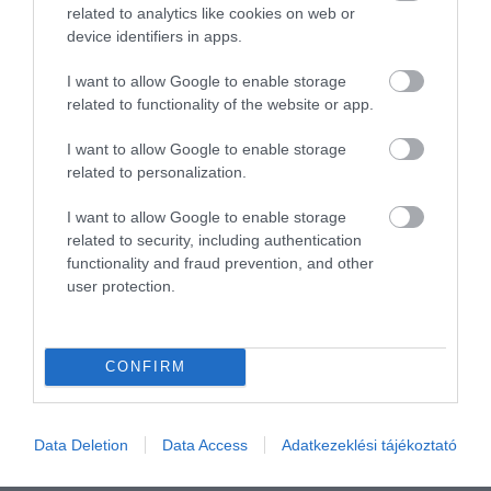
Megosztás
related to analytics like cookies on web or
device identifiers in apps.
Kérem nap végén az aznapi friss cikkeket!
I want to allow Google to enable storage
related to functionality of the website or app.
HÍREK
LENGYELORSZÁG
MAGYARORSZÁG
I want to allow Google to enable storage
related to personalization.
I want to allow Google to enable storage
related to security, including authentication
functionality and fraud prevention, and other
user protection.
HETI BÖLCSESSÉG
CONFIRM
"Az ember, aki a tengert nézi, szerelemtől
sújtott gyerek." Jean-Michel Maulpoix
Data Deletion
Data Access
Adatkezeklési tájékoztató