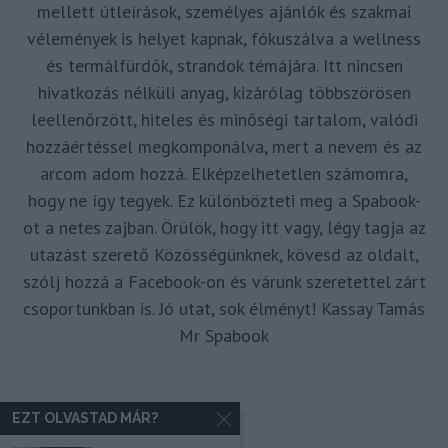
mellett útleírások, személyes ajánlók és szakmai
vélemények is helyet kapnak, fókuszálva a wellness
és termálfürdők, strandok témájára. Itt nincsen
hivatkozás nélküli anyag, kizárólag többszörösen
leellenőrzött, hiteles és minőségi tartalom, valódi
hozzáértéssel megkomponálva, mert a nevem és az
arcom adom hozzá. Elképzelhetetlen számomra,
hogy ne így tegyek. Ez különbözteti meg a Spabook-
ot a netes zajban. Örülök, hogy itt vagy, légy tagja az
utazást szerető Közösségünknek, kövesd az oldalt,
szólj hozzá a Facebook-on és várunk szeretettel zárt
csoportunkban is. Jó utat, sok élményt! Kassay Tamás
Mr Spabook
EZT OLVASTAD MÁR?