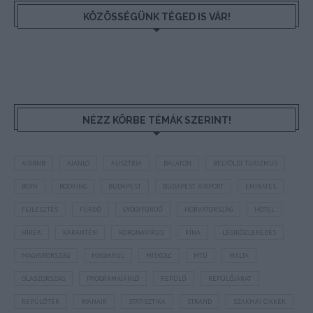
KÖZÖSSÉGÜNK TÉGED IS VÁR!
NÉZZ KÖRBE TÉMÁK SZERINT!
AIRBNB
AJÁNLÓ
AUSZTRIA
BALATON
BELFÖLDI TURIZMUS
BGYH
BOOKING
BUDAPEST
BUDAPEST AIRPORT
EMIRATES
FEJLESZTÉS
FÜRDŐ
GYÓGYFÜRDŐ
HORVÁTORSZÁG
HOTEL
HÍREK
KARANTÉN
KORONAVÍRUS
KÍNA
LÉGIKÖZLEKEDÉS
MAGYARORSZÁG
MAGYARUL
MISKOLC
MTÜ
MÁLTA
OLASZORSZÁG
PROGRAMAJÁNLÓ
REPÜLŐ
REPÜLŐJÁRAT
REPÜLŐTÉR
RYANAIR
STATISZTIKA
STRAND
SZAKMAI CIKKEK