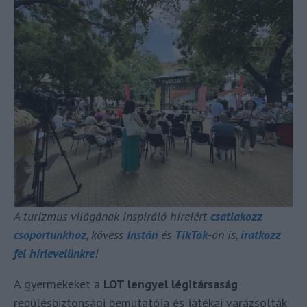
A turizmus világának inspiráló híreiért
csatlakozz
csoportunkhoz
, kövess
Instán
és
TikTok
-on is,
iratkozz
fel hírlevelünkre
!
A gyermekeket a
LOT lengyel légitársaság
repülésbiztonsági bemutatója és játékai varázsolták