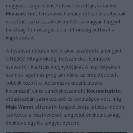
magyarországi képviseletének vezetője, valamint
Miyazaki Jun
, Terézváros humánpolitikai osztályának
vezetője tartotta, akik kiemelték a magyar-lengyel
barátság fontosságát és a két ország kulturális
kapcsolatait.
A fesztivál délután két órakor kezdődött a lengyel
UNESCO Világörökségi helyszíneket bemutató
szabadtéri kiállítás megnyitójával. A nap folyamán
számos izgalmas program várta az érdeklődőket,
többek között a „Kocsmázva utazni, utazva
kocsmázni” című élménybeszámoló
Kocsmaturista
előadásában szórakoztató és tanulságos volt, míg
Maja Wanot
alternatív lengyel órája játékos módon
tanította a résztvevőket lengyelül énekelni, avagy
énekelve egy kis lengyel nyelvre.