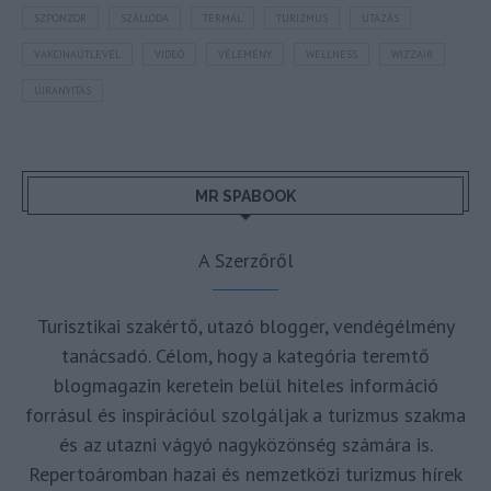
SZPONZOR
SZÁLLODA
TERMÁL
TURIZMUS
UTAZÁS
VAKCINAÚTLEVÉL
VIDEÓ
VÉLEMÉNY
WELLNESS
WIZZAIR
ÚJRANYITÁS
MR SPABOOK
A Szerzőről
Turisztikai szakértő, utazó blogger, vendégélmény
tanácsadó. Célom, hogy a kategória teremtő
blogmagazin keretein belül hiteles információ
forrásul és inspirációul szolgáljak a turizmus szakma
és az utazni vágyó nagyközönség számára is.
Repertoáromban hazai és nemzetközi turizmus hírek