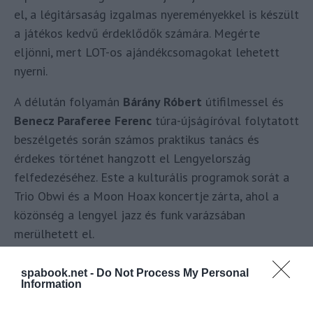
el, a légitársaság izgalmas nyereményekkel is készült
a játékos kedvű érdeklődők számára. Megérte
eljönni, mert LOT-os ajándékcsomagokat lehetett
nyerni.
A délután folyamán
Bárány Róbert
útifilmessel és
Benecz Paraferee Ferenc
túra-újságíróval folytatott
beszélgetés során számos praktikus tanács és
érdekes történet hangzott el Lengyelország
felfedezéséhez. Este a kulturális programok sorát a
Trio Obwi és a Moon Hoax koncertje zárta, ahol a
közönség a lengyel jazz és funk varázsában
merülhetett el.
spabook.net -
Do Not Process My Personal
Information