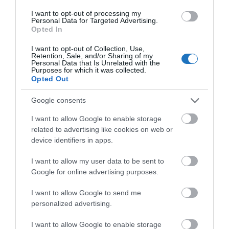
A fesztivál egyedi atmoszféráját a
Hunyadi téri
I want to opt-out of processing my
Kertmozi
zárta, ahol
Paweł Pawlikowski
Personal Data for Targeted Advertising.
Opted In
„Hidegháború”
című filmjét vetítették. A látogatók
kényelmesen, a csillagos ég alatt élvezhették a
I want to opt-out of Collection, Use,
Retention, Sale, and/or Sharing of my
lengyel filmművészet ezen remekét.
Personal Data that Is Unrelated with the
Purposes for which it was collected.
Opted Out
A Nemzetek Fesztiválja sikeresen hozta közelebb
Lengyelország kulturális értékeit és látnivalóit a
Google consents
magyar közönséghez. A rendezvény hangulata, a
I want to allow Google to enable storage
programok változatossága és a látogatók aktív
related to advertising like cookies on web or
részvétele mind hozzájárultak ahhoz, hogy egy
device identifiers in apps.
felejthetetlen napot tölthessünk el együtt.
I want to allow my user data to be sent to
Google for online advertising purposes.
A turizmus világának inspiráló híreiért
csatlakozz
csoportunkhoz
, kövess
Instán
és
TikTok
-on is,
iratkozz
I want to allow Google to send me
fel hírlevelünkre
!
personalized advertising.
I want to allow Google to enable storage