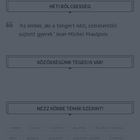
HETI BÖLCSESSÉG
"Az ember, aki a tengert nézi, szerelemtől
sújtott gyerek." Jean-Michel Maulpoix
KÖZÖSSÉGÜNK TÉGED IS VÁR!
NÉZZ KÖRBE TÉMÁK SZERINT!
AIRBNB
AJÁNLÓ
AUSZTRIA
BALATON
BELFÖLDI TURIZMUS
BGYH
BOOKING
BUDAPEST
BUDAPEST AIRPORT
EMIRATES