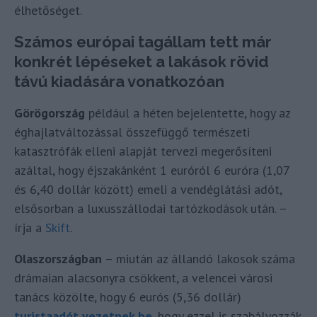
élhetőséget.
Számos európai tagállam tett már
konkrét lépéseket a lakások rövid
távú kiadására vonatkozóan
Görögország
például a héten bejelentette, hogy az
éghajlatváltozással összefüggő természeti
katasztrófák elleni alapját tervezi megerősíteni
azáltal, hogy éjszakánként 1 euróról 6 euróra (1,07
és 6,40 dollár között) emeli a vendéglátási adót,
elsősorban a luxusszállodai tartózkodások után. –
írja a
Skift
.
Olaszországban
– miután az állandó lakosok száma
drámaian alacsonyra csökkent, a velencei városi
tanács közölte, hogy 6 eurós (5,36 dollár)
turistaadót vezetnek be
, hogy ezzel is szabályozzák