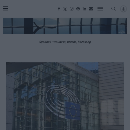
Spabook: wellness, utazás, közösség