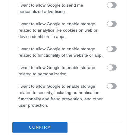
alatt cselekszenek
I want to allow Google to send me
personalized advertising.
„Minden, ami nagyobb átláthatóságot jelent a fogyasztók
számára, nagyszerű hír, előrelépést jelent az iparág számára,
I want to allow Google to enable storage
de amit nem látok pozitívumnak, az az, hogy a politikai
related to analytics like cookies on web or
device identifiers in apps.
pártok egy olyan iparágat hibáztatnak, amely munkahelyeket
teremt és hozzájárul a gazdasági növekedéshez”
I want to allow Google to enable storage
related to functionality of the website or app.
– mondta el Carlos Pérez-Lanzac, az andalúziai rövid távú
bérbeadások és turisztikai lakások szövetségének alapító elnöke
I want to allow Google to enable storage
related to personalization.
Lanzac rámutatott arra is, hogy a rövid távú
bérbeadásra kínált lakások száma Spanyolországban
I want to allow Google to enable storage
soha nem haladja meg a teljes lakáspiac 2%-át,
related to security, including authentication
functionality and fraud prevention, and other
ezzel szemben akár 18 hónapig is eltarthat a bérleti
user protection.
díjukat nem teljesítő, hosszabb távon bérlők
kilakoltatása. A javasolt szabályozásról jelenleg is
tárgyal az Európai Parlament, a Bizottság és a
CONFIRM
tagállamok, az első háromoldalú egyeztetés pedig