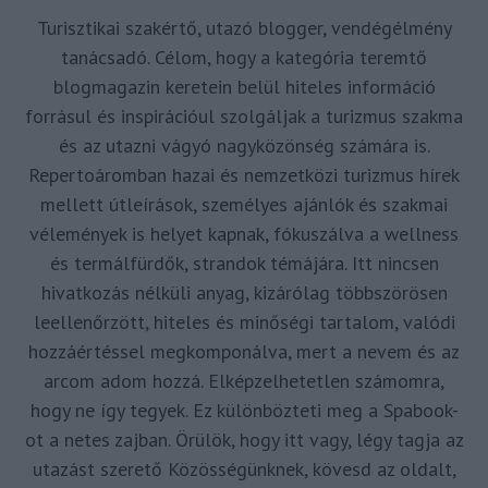
Turisztikai szakértő, utazó blogger, vendégélmény
tanácsadó. Célom, hogy a kategória teremtő
blogmagazin keretein belül hiteles információ
forrásul és inspirációul szolgáljak a turizmus szakma
és az utazni vágyó nagyközönség számára is.
Repertoáromban hazai és nemzetközi turizmus hírek
mellett útleírások, személyes ajánlók és szakmai
vélemények is helyet kapnak, fókuszálva a wellness
és termálfürdők, strandok témájára. Itt nincsen
hivatkozás nélküli anyag, kizárólag többszörösen
leellenőrzött, hiteles és minőségi tartalom, valódi
hozzáértéssel megkomponálva, mert a nevem és az
arcom adom hozzá. Elképzelhetetlen számomra,
hogy ne így tegyek. Ez különbözteti meg a Spabook-
ot a netes zajban. Örülök, hogy itt vagy, légy tagja az
utazást szerető Közösségünknek, kövesd az oldalt,