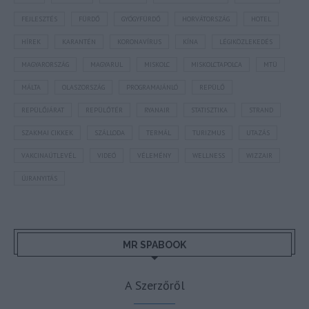
FEJLESZTÉS
FÜRDŐ
GYÓGYFÜRDŐ
HORVÁTORSZÁG
HOTEL
HÍREK
KARANTÉN
KORONAVÍRUS
KÍNA
LÉGIKÖZLEKEDÉS
MAGYARORSZÁG
MAGYARUL
MISKOLC
MISKOLCTAPOLCA
MTÜ
MÁLTA
OLASZORSZÁG
PROGRAMAJÁNLÓ
REPÜLŐ
REPÜLŐJÁRAT
REPÜLŐTÉR
RYANAIR
STATISZTIKA
STRAND
SZAKMAI CIKKEK
SZÁLLODA
TERMÁL
TURIZMUS
UTAZÁS
VAKCINAÚTLEVÉL
VIDEÓ
VÉLEMÉNY
WELLNESS
WIZZAIR
ÚJRANYITÁS
MR SPABOOK
A Szerzőről