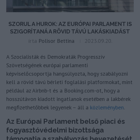
SZORUL A HUROK: AZ EURÓPAI PARLAMENT IS
SZIGORÍTANÁ A RÖVID TÁVÚ LAKÁSKIADÁST
írta
Polisor Bettina
2023.09.20.
A Szocialisták és Demokraták Progresszív
Szövetségének európai parlamenti
képviselőcsoportja hangsúlyozta, hogy szabályozni
kell a rövid távú bérleti foglalási platformokat, mint
például az Airbnb-t és a Booking.com-ot, hogy a
hosszútávon kiadott ingatlanok esetében a lakbérek
megfizethetőbbek legyenek – áll a
közleményben
.
Az Európai Parlament belső piaci és
fogyasztóvédelmi bizottsága
támogatja a szabályozás bevezetését