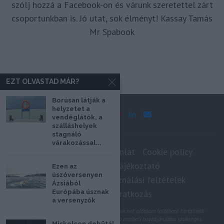
szólj hozzá a Facebook-on és várunk szeretettel zárt
csoportunkban is. Jó utat, sok élményt! Kassay Tamás
Mr Spabook
EZT OLVASTAD MÁR?
Borúsan látják a
helyzetet a
vendéglátók, a
szálláshelyek
stagnáló
várakozással...
Impresszum
Médiaajánlat
Cookie policy
Adatkezelési tájékoztató
Ezen az
úszóversenyen
Szerzői jogok, felhasználási feltételek
Ázsiából
Európába úsznak
Hírlevél feliratkozás
a versenyzők
@2020 - Minden jog fenntartva. A Spabook.net oldalain található tartalmak
felhasználásához, újraközléséhez a szerző írásbeli hozzájárulása szükséges.
Miskolcon debütál