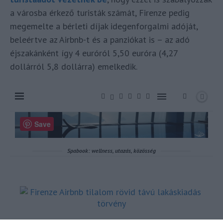
a városba érkező turisták számát, Firenze pedig
megemelte a bérleti díjak idegenforgalmi adóját,
beleértve az Airbnb-t és a panziókat is – az adó
éjszakánként így 4 euróról 5,50 euróra (4,27
dollárról 5,8 dollárra) emelkedik.