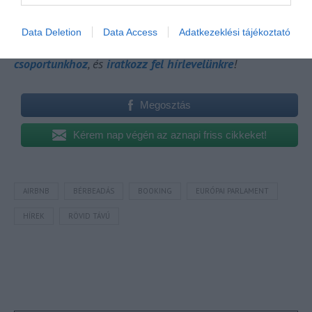
várhatóan októberben lesz.
Data Deletion
Data Access
Adatkezeklési tájékoztató
A turizmus világának inspiráló híreiért
csatlakozz
csoportunkhoz
, és
iratkozz fel hírlevelünkre
!
Megosztás
Kérem nap végén az aznapi friss cikkeket!
AIRBNB
BÉRBEADÁS
BOOKING
EURÓPAI PARLAMENT
HÍREK
RÖVID TÁVÚ