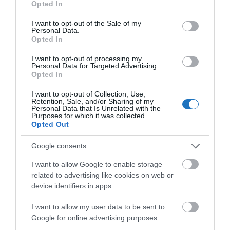
Opted In
use your data for below specified purposes in below Google
consent section.
I want to opt-out of the Sale of my
Personal Data.
Opted In
I want to opt-out of processing my
Personal Data for Targeted Advertising.
Opted In
I want to opt-out of Collection, Use,
Retention, Sale, and/or Sharing of my
Personal Data that Is Unrelated with the
Purposes for which it was collected.
Opted Out
Google consents
I want to allow Google to enable storage
related to advertising like cookies on web or
Rövid távú lakáskiadás átláthatósága:
device identifiers in apps.
egyesek szükségesnek tartják, de van
I want to allow my user data to be sent to
aki szerint a politikai pártok nyomás
Google for online advertising purposes.