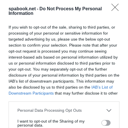
spabook.net -
Do Not Process My Personal
Information
Portugáliában
az év elején Antonio Costa
If you wish to opt-out of the sale, sharing to third parties, or
processing of your personal or sensitive information for
miniszterelnök javasolta az Arany vízumprogram
targeted advertising by us, please use the below opt-out
megszüntetését, amely az Európai Unión kívüli
section to confirm your selection. Please note that after your
állampolgárok számára kínál tartózkodást a
opt-out request is processed you may continue seeing
gazdaságba történő befektetésekhez. Augusztusban
interest-based ads based on personal information utilized by
us or personal information disclosed to third parties prior to
a kormány 2030-ig befagyasztotta az új engedélyek
your opt-out. You may separately opt-out of the further
kiadását, kivéve az alacsony népsűrűségűnek
disclosure of your personal information by third parties on the
minősített területeket.
IAB’s list of downstream participants. This information may
also be disclosed by us to third parties on the
IAB’s List of
Bár nem Európa, de New Yorkban egész konkrétan
Downstream Participants
that may further disclose it to other
third parties.
elkezdték törölni a találati listából azon
szálláshelyek ezreit, amelyek nem kapták meg az
Please note that this website/app uses one or more Google
Personal Data Processing Opt Outs
services and may gather and store information including but
engedélyt a rövid távú kiadáshoz.
not limited to your visit or usage behaviour. You may click to
I want to opt-out of the Sharing of my
personal data.
grant or deny consent to Google and its third-party tags to