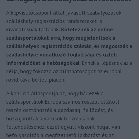
A képviselőcsoport által javasolt szabályozások
szálláshely-regisztrációs rendszereket is
kívánatosnak tartanak
. Köteleznék az online
szállásportálokat arra, hogy megjelenítsék a
szálláshelyek regisztrációs számát, és megosszák a
szálláshelyre vonatkozó foglaltsági és üzleti
információkat a hatóságokkal
. Ennek a lépésnek az a
célja, hogy fokozza az átláthatóságot az európai
rövid távú bérleti piacon.
A koalíció álláspontja az, hogy bár ezek a
szállásportálok Európa számos rosszul ellátott
részén ösztönözték a gazdasági fejlődést, és
hozzájárultak a városok turizmusának
fellendüléséhez, ezzel együtt viszont negatívan
befolyásolták a megfizethető lakhatást és az