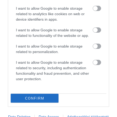
megmosolyogtató elnöki álmai is
megihlették az ír légitársaság
I want to allow Google to enable storage
humorbugyor marketingeseit
related to analytics like cookies on web or
device identifiers in apps.
Kanye West amerikai rapper világmegváltó
I want to allow Google to enable storage
lelkesedéssel indult szavazni. Saját tweetje szerint
related to functionality of the website or app.
életében először szavazott, méghozzá éppen olyan
I want to allow Google to enable storage
emberre, akiben őszintén megbízik: saját magára.
related to personalization.
Nos, az egész választás során 60 ezer szavazatot
kapott, ami 0,3%-os eredménynek és 5. helynek felel
I want to allow Google to enable storage
related to security, including authentication
meg. Valójában 2 esélyes van évtizedek óta, tehát a
functionality and fraud prevention, and other
bronz érem se érne ám semmit, de ne vegyük el a
user protection.
kedvüket, biztosan lelkesek és sokat is dolgoztak.
Valamin legalábbis.
CONFIRM
God is so good ? Today I am voting for the first time in my
life for the President of the United States, and it's for
someone I truly trust…me. ?? ?
Data Deletion
Data Access
Adatkezeklési tájékoztató