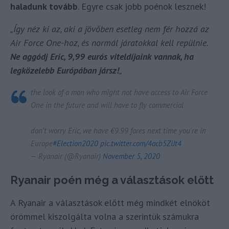
haladunk tovább
. Egyre csak jobb poénok lesznek!
„Így néz ki az, aki a jövőben esetleg nem fér hozzá az
Air Force One-hoz, és normál járatokkal kell repülnie.
Ne aggódj Eric, 9,99 eurós viteldíjaink vannak, ha
legközelebb Európában jársz!
„
the look of a man who might not have access to Air Force
One in the future and will have to fly commercial
don't worry Eric, we have €9.99 fares next time you're in
Europe
#Election2020
pic.twitter.com/4acb5ZiJt4
— Ryanair (@Ryanair)
November 5, 2020
Ryanair poén még a választások előtt
A Ryanair a választások előtt még mindkét elnököt
örömmel kiszolgálta volna a szerintük számukra