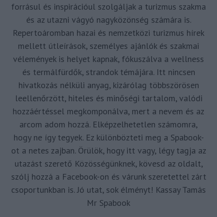
forrásul és inspirációul szolgáljak a turizmus szakma
és az utazni vágyó nagyközönség számára is.
Repertoáromban hazai és nemzetközi turizmus hírek
mellett útleírások, személyes ajánlók és szakmai
vélemények is helyet kapnak, fókuszálva a wellness
és termálfürdők, strandok témájára. Itt nincsen
hivatkozás nélküli anyag, kizárólag többszörösen
leellenőrzött, hiteles és minőségi tartalom, valódi
hozzáértéssel megkomponálva, mert a nevem és az
arcom adom hozzá. Elképzelhetetlen számomra,
hogy ne így tegyek. Ez különbözteti meg a Spabook-
ot a netes zajban. Örülök, hogy itt vagy, légy tagja az
utazást szerető Közösségünknek, kövesd az oldalt,
szólj hozzá a Facebook-on és várunk szeretettel zárt
csoportunkban is. Jó utat, sok élményt! Kassay Tamás
Mr Spabook