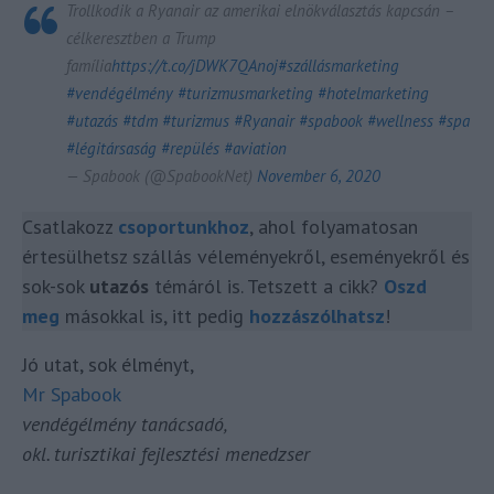
Trollkodik a Ryanair az amerikai elnökválasztás kapcsán –
célkeresztben a Trump
família
https://t.co/jDWK7QAnoj
#szállásmarketing
#vendégélmény
#turizmusmarketing
#hotelmarketing
#utazás
#tdm
#turizmus
#Ryanair
#spabook
#wellness
#spa
#légitársaság
#repülés
#aviation
— Spabook (@SpabookNet)
November 6, 2020
Csatlakozz
cs
oportunk
hoz
, ahol folyamatosan
értesülhetsz szállás véleményekről, eseményekről és
sok-sok
utazós
témáról is. Tetszett a cikk?
Oszd
meg
másokkal is, itt pedig
hozzászólhatsz
!
Jó utat, sok élményt,
Mr Spabook
vendégélmény tanácsadó,
okl. turisztikai fejlesztési menedzser