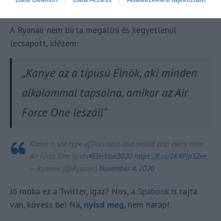
— ye (@kanyewest)
November 3, 2020
A Ryanair nem bírta megállni és kegyetlenül
lecsapott, idézem:
„Kanye az a típusú Elnök, aki minden
alkalommal tapsolna, amikor az Air
Force One leszáll”
Kanye is the type of President that would clap every time
Air Force One lands
#Election2020
https://t.co/2K4Pjp5Zee
— Ryanair (@Ryanair)
November 4, 2020
Jó móka ez a Twitter, igaz? Nos, a
Spabook
is rajta
van, kövess be! Na,
nyisd meg
, nem harap!