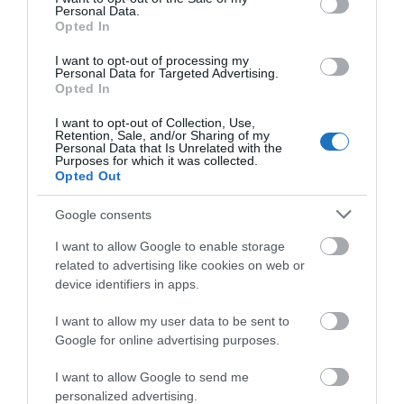
Personal Data.
átvette a vezetést Trump-pal szemben, a Ryanair élt
Opted In
az alkalommal és emlékeztetett mindenkit arra, hogy
I want to opt-out of processing my
valóban repülnek Georgiába.
Personal Data for Targeted Advertising.
Opted In
Mármint
Tbiliszibe, Grúzia
fővárosába.
Az országba,
I want to opt-out of Collection, Use,
amit a grúzok Georgia-nak hívnak, mert a „grúz”
Retention, Sale, and/or Sharing of my
Personal Data that Is Unrelated with the
jelzőt a szovjetektől kapták és azt nagyon nem
Purposes for which it was collected.
Opted Out
szeretik
. Ezért hívja a magyar külügy is Georgia-nak
és nem Grúziának,
itt meg lehet nézni
.
Google consents
I want to allow Google to enable storage
we should take this time to remind you all that we do, in
related to advertising like cookies on web or
fact, fly to Georgia
device identifiers in apps.
Tbilisi, Georgia that is
#Election2020
I want to allow my user data to be sent to
— Ryanair (@Ryanair)
November 6, 2020
Google for online advertising purposes.
BÓNUSZ: Kanye West
I want to allow Google to send me
personalized advertising.