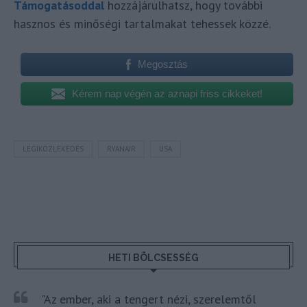
Támogatásoddal
hozzájárulhatsz, hogy további
hasznos és minőségi tartalmakat tehessek közzé.
Megosztás
Kérem nap végén az aznapi friss cikkeket!
LÉGIKÖZLEKEDÉS
RYANAIR
USA
HETI BÖLCSESSÉG
"Az ember, aki a tengert nézi, szerelemtől