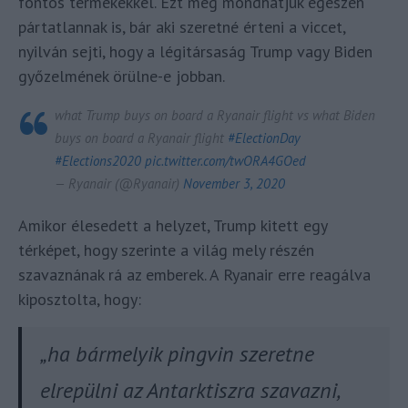
fontos termékekkel. Ezt még mondhatjuk egészen
pártatlannak is, bár aki szeretné érteni a viccet,
nyilván sejti, hogy a légitársaság Trump vagy Biden
győzelmének örülne-e jobban.
what Trump buys on board a Ryanair flight vs what Biden
buys on board a Ryanair flight
#ElectionDay
#Elections2020
pic.twitter.com/twORA4GOed
— Ryanair (@Ryanair)
November 3, 2020
Amikor élesedett a helyzet, Trump kitett egy
térképet, hogy szerinte a világ mely részén
szavaznának rá az emberek. A Ryanair erre reagálva
kiposztolta, hogy:
„ha bármelyik pingvin szeretne
elrepülni az Antarktiszra szavazni,