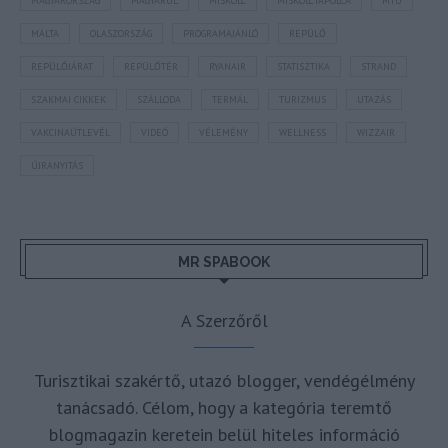
MAGYARORSZÁG
MAGYARUL
MISKOLC
MISKOLCTAPOLCA
MTÜ
MÁLTA
OLASZORSZÁG
PROGRAMAJÁNLÓ
REPÜLŐ
REPÜLŐJÁRAT
REPÜLŐTÉR
RYANAIR
STATISZTIKA
STRAND
SZAKMAI CIKKEK
SZÁLLODA
TERMÁL
TURIZMUS
UTAZÁS
VAKCINAÚTLEVÉL
VIDEÓ
VÉLEMÉNY
WELLNESS
WIZZAIR
ÚJRANYITÁS
MR SPABOOK
A Szerzőről
Turisztikai szakértő, utazó blogger, vendégélmény
tanácsadó. Célom, hogy a kategória teremtő
blogmagazin keretein belül hiteles információ