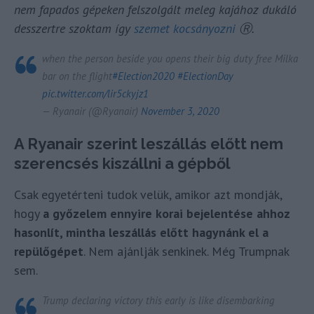
nem fapados gépeken felszolgált meleg kajához dukáló
desszertre szoktam így
szemet kocsányozni
Ⓡ
.
when the person beside you opens their big duty free Milka
bar on the flight
#Election2020
#ElectionDay
pic.twitter.com/lir5ckyjz1
— Ryanair (@Ryanair)
November 3, 2020
A Ryanair szerint leszállás előtt nem
szerencsés kiszállni a gépből
Csak egyetérteni tudok velük, amikor azt mondják,
hogy
a győzelem ennyire korai bejelentése ahhoz
hasonlít, mintha leszállás előtt hagynánk el a
repülőgépet
. Nem ajánlják senkinek. Még Trumpnak
sem.
Trump declaring victory this early is like disembarking