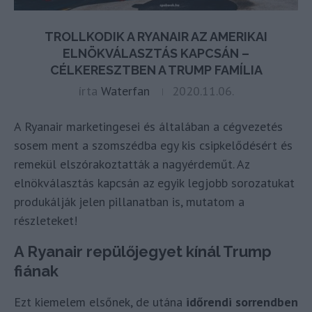
TROLLKODIK A RYANAIR AZ AMERIKAI
ELNÖKVÁLASZTÁS KAPCSÁN –
CÉLKERESZTBEN A TRUMP FAMÍLIA
írta
Waterfan
2020.11.06.
A Ryanair marketingesei és általában a cégvezetés
sosem ment a szomszédba egy kis csipkelődésért és
remekül elszórakoztatták a nagyérdeműt. Az
elnökválasztás kapcsán az egyik legjobb sorozatukat
produkálják jelen pillanatban is, mutatom a
részleteket!
A Ryanair repülőjegyet kínál Trump
fiának
Ezt kiemelem elsőnek, de utána
időrendi sorrendben