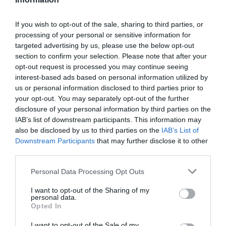
egymáshoz, mint a First Lady és a dublőrei szoktak.
If you wish to opt-out of the sale, sharing to third parties, or
fun fact: the Melania doppelganger conspiracy theory
processing of your personal or sensitive information for
actually happened on a Ryanair flight back in
targeted advertising by us, please use the below opt-out
section to confirm your selection. Please note that after your
2015
#Election2020
pic.twitter.com/mWdceH72B2
opt-out request is processed you may continue seeing
— Ryanair (@Ryanair)
November 5, 2020
interest-based ads based on personal information utilized by
us or personal information disclosed to third parties prior to
Ryanair akciós repjegy az
your opt-out. You may separately opt-out of the further
elnökválasztás alkalmából
disclosure of your personal information by third parties on the
IAB’s list of downstream participants. This information may
also be disclosed by us to third parties on the
IAB’s List of
Biden
: 264
Downstream Participants
that may further disclose it to other
third parties.
Trump
: 214
Please note that this website/app uses one or more Google
Personal Data Processing Opt Outs
Akciós repjegy
: 9,99
services and may gather and store information including but
not limited to your visit or usage behaviour. You may click to
I want to opt-out of the Sharing of my
forrás:
Twitter
personal data.
grant or deny consent to Google and its third-party tags to
Opted In
use your data for below specified purposes in below Google
consent section.
Miután Biden Georgia államban fordítani tudott és
I want to opt-out of the Sale of my