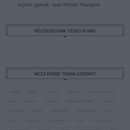
sújtott gyerek." Jean-Michel Maulpoix
KÖZÖSSÉGÜNK TÉGED IS VÁR!
NÉZZ KÖRBE TÉMÁK SZERINT!
AIRBNB
AJÁNLÓ
AUSZTRIA
BALATON
BELFÖLDI TURIZMUS
BGYH
BOOKING
BUDAPEST
BUDAPEST AIRPORT
EMIRATES
FEJLESZTÉS
FÜRDŐ
GYÓGYFÜRDŐ
HORVÁTORSZÁG
HOTEL
HÍREK
KARANTÉN
KORONAVÍRUS
KÍNA
LÉGIKÖZLEKEDÉS